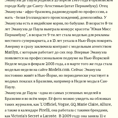
городе Кабу-ди-Санту-Агостинью (штат Пернамбуку). Отец
Эмануэлы - афро-бразилец, радиоведущий по професссии, а
мать - белая (голландского происхождения), домохозяйка. У
Эмануэлы есть и индийские корни, по бабушке. В возрасте 8-ти
лет Эмануэла де Паула выиграла конкурс красоты "Юная Мисс
Пернамбуку", в возрасте 9-ти лет стала моделью для рекламы
местного супермаркета, а в 15 лет уехала в Нью-Йорк покорять
Америку и сразу заключила контракт с модельным агентством
Marilyn, с которым работает до сих пор. Впервые Эмануэла
появляется на профессиональном подиуме на Нью-Йоркской
Неделе моды в феврале 2005 года, а в марте того же года стала
моделью недели на сайте Models.com. Сейчас Эмануэла
постоянно живёт в Нью-Йорке, но периодически участвует в
модных показах в Бразилии, например в Неделе моды в Сан-
Паулу.
Эмануэла де Паула - одна из самых успешных моделей в
Бразилии и во всём мире. Её фото можно увидеть на обложках
таких журналов, как 'L'Officiel, Vogue, GQ, Marie Claire, Allure,
а также в календаре Pirelli, она работала с такими брендами,
как Victoria's Secret и Lacoste. В 2009 году она заняла 11-е