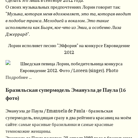
О своих музыкальных предпочтениях Лорин говорит так:
"
Музыка, которая меня вдохновляет, это та, которая вводит
в подобие транса. Мелодией и вокалом. Это такие
исполнители как Бьорк, кое-что из Энии, и особенно Лиза
Джеррард
".
Лорин исполняет песню "Эйфория" на конкурсе Евровидение
2012
Подробнее ...
Бразильская супермодель Эмануэла де Паула (16
фото)
Эмануэла де Паула / Emanuela de Paula - бразильская
супермодель, входящая сразу в два рейтинга красавиц на моём
сайте:
самые красивые бразильянки
и
самые красивые
темнокожие женщины
.
Эмануэла де Паула родилась 25 апреля 1989 года в бразильском