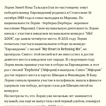
Лорин Зинеб Нока Тальхауи (так по-настоящему зовут
победительницу Евровидения) родилась в Стокгольме 16
октября 1983 года в семье выходцев из Марокко. По
национальности Лорин - берберка (берберы - коренное
население Марокко). Свою музыкальную деятельность Лорин
начала с участия в шведском музыкальном конкурсе "Idol
2004", где заняла четвёртое место. В 2011 году Лорин
попытала счастья в национальном отборе на конкурс
"Евровидение" с песней "My Heart is Refusing Me", но
проиграла. Сингл с этой песней всё же имел успех и достиг
девятого места в шведском хит-параде. В следующем году
Лорин вновь приняла участие в отборе на Евровидение, в этот
раз с песней "Euphoria" (Эйфория) и выиграла. Сингл "Эйфория"
достиг первого места в чартах Швеции и Финляндии. В Баку
Лорин сначала приняла участие в полуфинале, вышла в финал и
одержала там победу, которая стала для Швеции пятой на
конкурсе.
Несмотря на то, что Лорин уже несколько лет занимается
музыкой, она ещё не выпустила свой первый альбом, планируя
сделать это лишь в сентябре 2012 года.