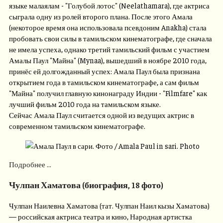
языке малаялам - "Голубой лотос" (Neelathamara), где актриса
сыграла одну из ролей второго плана. После этого Амала
(некоторое время она использовала псевдоним Anakha) стала
пробовать свои силы в тамильском кинематографе, где сначала
не имела успеха, однако третий тамильский фильм с участием
Амалы Паул "Майна" (Mynaa), вышедший в ноябре 2010 года,
принёс ей долгожданный успех: Амала Паул была признана
открытием года в тамильском кинематографе, а сам фильм
"Майна" получил главную кинонаграду Индии - "Filmfare" как
лучший фильм 2010 года на тамильском языке.
Сейчас Амала Паул считается одной из ведущих актрис в
современном тамильском кинематографе.
Подробнее ...
Чулпан Хаматова (биография, 18 фото)
Чулпан Наилевна Хаматова (тат. Чулпан Наил кызы Хаматова)
— российская актриса театра и кино, Народная артистка