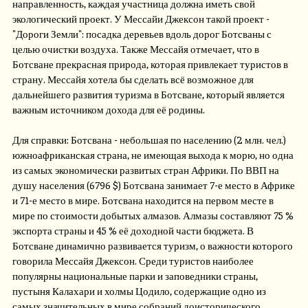
направленность, каждая участница должна иметь свой
экологический проект. У Мессайи Джексон такой проект -
"Дороги Земли": посадка деревьев вдоль дорог Ботсваны с
целью очистки воздуха. Также Мессайя отмечает, что в
Ботсване прекрасная природа, которая привлекает туристов в
страну. Мессайя хотела бы сделать всё возможное для
дальнейшего развития туризма в Ботсване, который является
важным источником дохода для её родины.
Для справки: Ботсвана - небольшая по населению (2 млн. чел.)
южноафриканская страна, не имеющая выхода к морю, но одна
из самых экономически развитых стран Африки. По ВВП на
душу населения (6796 $) Ботсвана занимает 7-е место в Африке
и 71-е место в мире. Ботсвана находится на первом месте в
мире по стоимости добытых алмазов. Алмазы составляют 75 %
экспорта страны и 45 % её доходной части бюджета. В
Ботсване динамично развивается туризм, о важности которого
говорила Мессайя Джексон. Среди туристов наиболее
популярны национальные парки и заповедники страны,
пустыня Калахари и холмы Цодило, содержащие одно из
самых значительных в мире собраний доисторического