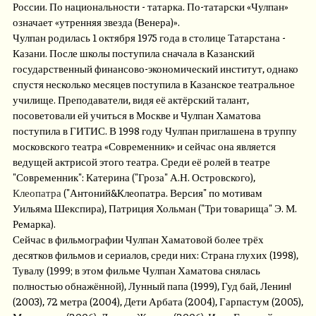
России. По национальности - татарка. По-татарски «Чулпан»
означает «утренняя звезда (Венера)».
Чулпан родилась 1 октября 1975 года в столице Татарстана -
Казани. После школы поступила сначала в Казанский
государственный финансово-экономический институт, однако
спустя несколько месяцев поступила в Казанское театральное
училище. Преподаватели, видя её актёрский талант,
посоветовали ей учиться в Москве и Чулпан Хаматова
поступила в ГИТИС. В 1998 году Чулпан приглашена в труппу
московского театра «Современник» и сейчас она является
ведущей актрисой этого театра. Среди её ролей в театре
"Современник": Катерина ("Гроза" А.Н. Островского),
Клеопатра
("Антоний&Клеопатра. Версия" по мотивам
Уильяма Шекспира), Патриция Хольман ("Три товарища" Э. М.
Ремарка).
Сейчас в фильмографии Чулпан Хаматовой более трёх
десятков фильмов и сериалов, среди них: Страна глухих (1998),
Тувалу (1999; в этом фильме Чулпан Хаматова снялась
полностью обнажённой), Лунный папа (1999), Гуд бай, Ленин!
(2003), 72 метра (2004), Дети Арбата (2004), Гарпастум (2005),