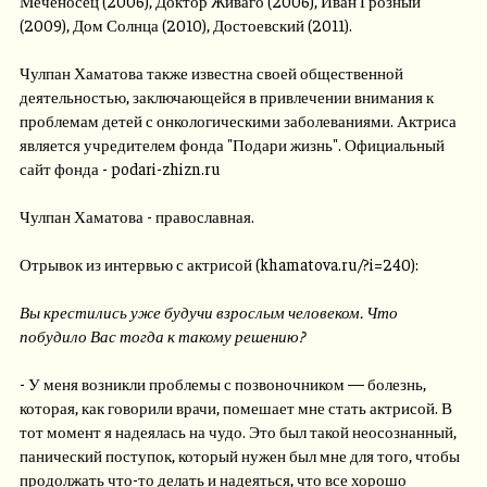
Меченосец (2006), Доктор Живаго (2006), Иван Грозный
(2009), Дом Солнца (2010), Достоевский (2011).
Чулпан Хаматова также известна своей общественной
деятельностью, заключающейся в привлечении внимания к
проблемам детей с онкологическими заболеваниями. Актриса
является учредителем фонда "Подари жизнь". Официальный
сайт фонда - podari-zhizn.ru
Чулпан Хаматова - православная.
Отрывок из интервью с актрисой (khamatova.ru/?i=240):
Вы крестились уже будучи взрослым человеком. Что
побудило Вас тогда к такому решению?
- У меня возникли проблемы с позвоночником — болезнь,
которая, как говорили врачи, помешает мне стать актрисой. В
тот момент я надеялась на чудо. Это был такой неосознанный,
панический поступок, который нужен был мне для того, чтобы
продолжать что-то делать и надеяться, что все хорошо