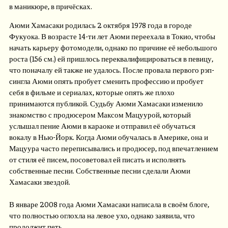
в маникюре, в причёсках.
Аюми Хамасаки родилась 2 октября 1978 года в городе
Фукуока. В возрасте 14-ти лет Аюми переехала в Токио, чтобы
начать карьеру фотомодели, однако по причине её небольшого
роста (156 см.) ей пришлось переквалифицироваться в певицу,
что поначалу ей также не удалось. После провала первого рэп-
сингла Аюми опять пробует сменить профессию и пробует
себя в фильме и сериалах, которые опять же плохо
принимаются публикой. Судьбу Аюми Хамасаки изменило
знакомство с продюсером Максом Мацуурой, который
услышал пение Аюми в караоке и отправил её обучаться
вокалу в Нью-Йорк. Когда Аюми обучалась в Америке, она и
Мацуура часто переписывались и продюсер, под впечатлением
от стиля её писем, посоветовал ей писать и исполнять
собственные песни. Собственные песни сделали Аюми
Хамасаки звездой.
В январе 2008 года Аюми Хамасаки написала в своём блоге,
что полностью оглохла на левое ухо, однако заявила, что
продолжит петь.