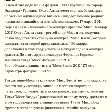
Ольга Алава родилась 14 февраля 1988 в крупнейшем городе
Эквадора - Гуаякиле. Ольга Алава имеет степень бакалавра в
области международного бизнеса и владеет, помимо родного
испанского, английским и китайским языками. 17 марта 2011
года в финале национального конкурса красоты "Мисс Эквадор
2011" Ольга Алава стала третьей вице-Мисс и она получила
право представлять страну на конкурсе "Мисс Земля", который
выиграла, став второй представительней Эквадора,
добившейся в этом году успеха на международном конкурсе
красоты. До этого другая эквадорка
Фернанда Корнехо
завоевала титул "Мисс Интернешнл 2011".
Рост обладательницы титула "Мисс Земля 2011" 173 см.,
параметры фигуры 88-60-92.
Титулы вице-Мисс на конкурсе "Мисс Земля" не присуждаются,
вместо них участницы, занявшие места со второго по
четвертое, получают титулы, связанные с разными стихиями.
Титул "Мисс Воздух", равнозначный второму месту, достался в
этом году представительнице Бразилии. Титул "Мисс Вода"
(третье место) получила филиппинка - хозяйка конкурса.