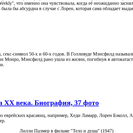
 Weekly", что именно она чувствовала, когда её неожиданно засн
 была бы абсурдна в случае с Лорен, которая сама обладает вы
а, секс-символ 50-х и 60-х годов. В Голливуде Мэнсфилд называл
н Монро, Мэнсфилд рано ушла из жизни, погибнув в автокатастр
и.
а ХХ века. Биография, 37 фото
о еврейских красавиц, например, Хеди Ламарр, Лорен Бэколл, 
ер.
Лилли Палмер в фильме "Тело и душа" (1947)