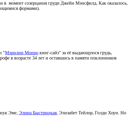
яли в момент созерцания груди Джейн Мэнсфилд. Как оказалось,
дающимися формами).
и "
Мэрилин Монро
кинг-сайз" за её выдающуюся грудь,
офе в возрасте 34 лет и оставшись в памяти поклонников
Анук Эме,
Элина Быстрицкая
, Элизабет Тейлор, Голди Хоун. Но