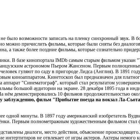
м не было возможности записать на пленку синхронный звук. В 
ино можно причислить фильмы, которые были сняты без диалогов
ина, а также более поздние фильмы, которые сознательно приде
нки. В базе кинопортала IMDb самым старым фильмом указан "Т
и французским астрономом Пьером Жансеном. Первым полноценны
 человек гуляют по саду в пригороде Лидса (Англия). В 1891 го
совым киноаппаратом. Кинетоскоп был предназначен для платно
на аппарат "Синематограф", который стал результатом усовершен
льмы большой аудитории на экране. 28 декабря 1895 года в инд
На нём демонстрировались 10 фильмов продолжительностью окол
 заблуждению, фильм "Прибытие поезда на вокзал Ла-Сьота"
ее одной минуты. В 1897 году американский изобретатель Вудви
ёнки. Первым полнометражным художественным фильмом стал фр
едставлены диалоги, место действия, объяснение происходящего
ие интертитиров не отвлекает от игры актеров. Актеры немого к