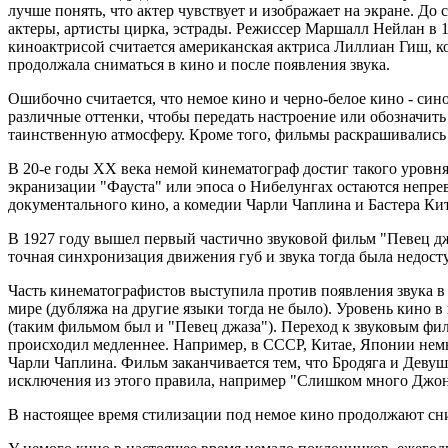
лучше понять, что актер чувствует и изображает на экране. Д
актеры, артисты цирка, эстрады. Режиссер Маршалл Нейлан в 1
киноактрисой считается американская актриса Лиллиан Гиш, ко
продолжала сниматься в кино и после появления звука.
Ошибочно считается, что немое кино и черно-белое кино - си
различные оттенки, чтобы передать настроение или обозначить
таинственную атмосферу. Кроме того, фильмы раскрашивались
В 20-е годы XX века немой кинематограф достиг такого уровн
экранизации "Фауста" или эпоса о Нибелунгах остаются непр
документального кино, а комедии Чарли Чаплина и Бастера Ки
В 1927 году вышел первый частично звуковой фильм "Певец дж
точная синхронизация движения губ и звука тогда была недос
Часть кинематографистов выступила против появления звука в 
мире (дубляжа на другие языки тогда не было). Уровень кино 
(таким фильмом был и "Певец джаза"). Переход к звуковым фил
происходил медленнее. Например, в СССР, Китае, Японии нем
Чарли Чаплина. Фильм заканчивается тем, что Бродяга и Девуш
исключения из этого правила, например "Слишком много Джонс
В настоящее время стилизации под немое кино продолжают сн