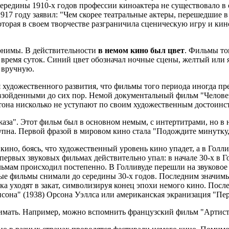
о середины 1910-х годов профессии киноактера не существовало в
917 году заявил: "Чем скорее театральные актеры, перешедшие в
торая в своем творчестве разграничила сценическую игру и кин
нонимы. В действительности
в немом кино был цвет
. Фильмы то
 время суток. Синий цвет обозначал ночные сцены, желтый или я
 вручную.
я художественного развития, что фильмы того периода иногда п
евзойденными до сих пор. Немой документальный фильм "Челове
тона нисколько не уступают по своим художественным достоинс
аза". Этот фильм был в основном немым, с интертитрами, но в 
тупна. Первой фразой в мировом кино стала "Подождите минутку
кино, боясь, что художественный уровень кино упадет, а в Голл
в первых звуковых фильмах действительно упал: в начале 30-х 
ьмам происходил постепенно. В Голливуде перешли на звуковое к
ые фильмы снимали до середины 30-х годов. Последним значим
ка уходят в закат, символизируя конец эпохи немого кино. Посл
она" (1938) Орсона Уэллса или американская экранизация "Пер
имать. Например, можно вспомнить французский фильм "Артист