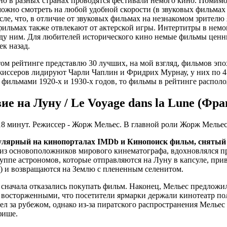
о в разных странах проводятся фестивали немого кино. Помимо 
ожно смотреть на любой удобной скорости (в звуковых фильмах
, что, в отличие от звуковых фильмах на незнакомом зрителю я
 фильмах также отвлекают от актерской игры. Интертитры в немо
между ним. Для любителей исторического кино немые фильмы ценн
ек назад.
ом рейтинге представлю 30 лучших, на мой взгляд, фильмов эпо
жиссеров лидируют Чарли Чаплин и Фридрих Мурнау, у них по 4 
фильмами 1920-х и 1930-х годов, то фильмы в рейтинге распол
е на Луну / Le Voyage dans la Lune (Фра
 18 минут. Режиссер - Жорж Мельес. В главной роли Жорж Мельес
лярный на кинопорталах IMDb и Кинопоиск фильм, снятый с
 из основоположников мирового кинематографа, вдохновлялся 
группе астрономов, которые отправляются на Луну в капсуле, п
) и возвращаются на Землю с плененным селенитом.
сначала отказались покупать фильм. Наконец, Мельес предложил
ко восторженными, что посетители ярмарки держали кинотеатр 
л за рубежом, однако из-за пиратского распространения Мельес
фише.