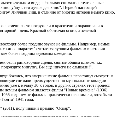
 самостоятельном виде, в фильмах снимались театральные
 кино, уйдут, тем лучше для кино". Первой настоящей
оигру. Лиллиан Гиш, в отличие от многих актеров немого кино,
го времени часто погружали в красители и окрашивали в
нтарный - день. Красный обозначал огонь, а зеленый -
ревосходят более поздние звуковые фильмы. Например, немые
к с киноаппаратом" считается лучшим фильмом в истории
твам более поздним звуковым комедиям.
нём были разговорные сцены, снятые общим планом, т.к.
, подождите минутку. Вы ещё ничего не слышали!".
ивуде боялись, что американские фильмы перестанут смотреть в
в Голливуде снимали преимущественно музыкальные комедии
ино уже к началу 30-х годов, в других странах этот процесс
ым немым фильмом является фильм "Новые времена" (1936)
е 1936 года немые фильмы практически не снимали, хотя были
 Гюнта" 1941 года.
" (2011), получивший премию "Оскар".