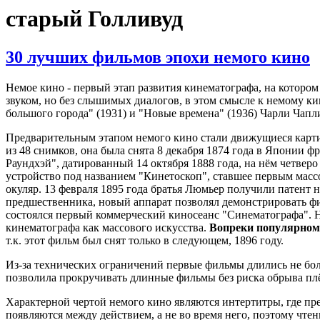
старый Голливуд
30 лучших фильмов эпохи немого кино
Немое кино - первый этап развития кинематографа, на которо
звуком, но без слышимых диалогов, в этом смысле к немому к
большого города" (1931) и "Новые времена" (1936) Чарли Чапл
Предварительным этапом немого кино стали движущиеся карти
из 48 снимков, она была снята 8 декабря 1874 года в Япони
Раундхэй", датированный 14 октября 1888 года, на нём четверо
устройство под названием "Кинетоскоп", ставшее первым мас
окуляр. 13 февраля 1895 года братья Люмьер получили патент 
предшественника, новый аппарат позволял демонстрировать фи
состоялся первый коммерческий киносеанс "Синематографа". 
кинематографа как массового искусства.
Вопреки популярному
т.к. этот фильм был снят только в следующем, 1896 году.
Из-за технических ограничений первые фильмы длились не бол
позволила прокручивать длинные фильмы без риска обрыва пл
Характерной чертой немого кино являются интертитры, где пр
появляются между действием, а не во время него, поэтому чтен