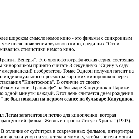
более широком смысле немое кино - это фильмы с синхронным
 уже после появления звукового кино, среди них "Огни
рживались стилистики немого кино.
ранзит Венеры". Это хронофотографическая серия, состоящая
м кинороликом принято считать 3-секундную "Сцену в саду
ду американский изобретатель Томас Эдисон получил патент на
го индивидуального просмотра коротких кинороликов через
ствования "Кинетоскопа". В отличие от своего
ийском салоне "Гран-кафе" на бульваре Капуцинок в Париже
о одной минуты каждый. Этот день считается днём рождения
 не был показан на первом сеансе на бульваре Капуцинок
,
л Латам запатентовал петлю для кинопленки, которая
анцузский фильм "Жизнь и страсти Иисуса Христа" (1903).
. В отличие от субтитров в современных фильмов, интертитры
ино делали упор на язык тела и мимику, чтобы зрители могли