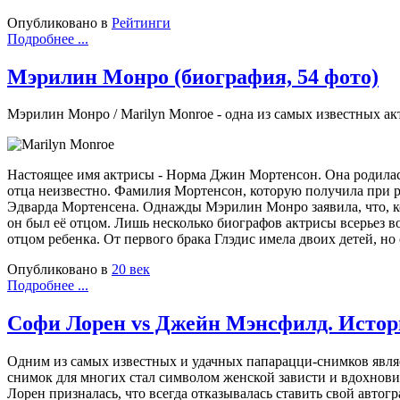
Опубликовано в
Рейтинги
Подробнее ...
Мэрилин Монро (биография, 54 фото)
Мэрилин Монро / Marilyn Monroe - одна из самых известных акт
Настоящее имя актрисы - Норма Джин Мортенсон. Она родилас
отца неизвестно. Фамилия Мортенсон, которую получила при р
Эдварда Мортенсена. Однажды Мэрилин Монро заявила, что, ко
он был её отцом. Лишь несколько биографов актрисы всерьез во
отцом ребенка. От первого брака Глэдис имела двоих детей, но
Опубликовано в
20 век
Подробнее ...
Софи Лорен vs Джейн Мэнсфилд. Истор
Одним из самых известных и удачных папарацци-снимков являе
снимок для многих стал символом женской зависти и вдохнови
Лорен призналась, что всегда отказывалась ставить свой автогр