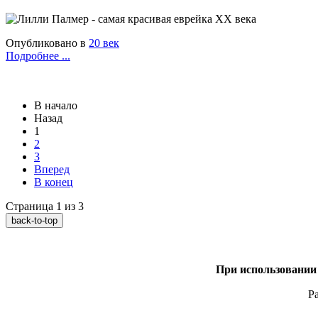
Опубликовано в
20 век
Подробнее ...
В начало
Назад
1
2
3
Вперед
В конец
Страница 1 из 3
back-to-top
При использовании 
Р