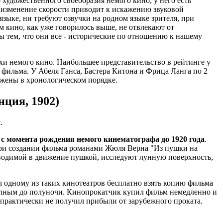
художественного своеобразия немого кино, у него есть
 изменение скорости приводит к искажению звуковой
зыке, ни требуют озвучки на родном языке зрителя, при
м кино, как уже говорилось выше, не отвлекают от
ы тем, что они все - исторические по отношению к нашему
хи немого кино. Наибольшее представительство в рейтинге у
фильма. У Абеля Ганса, Бастера Китона и Фрица Ланга по 2
ожены в хронологическом порядке.
нция, 1902)
.
 момента рождения немого кинематографа до 1920 года
.
при создании фильма романами Жюля Верна "Из пушки на
риводимой в движение пушкой, исследуют лунную поверхность,
 одному из таких кинотеатров бесплатно взять копию фильма
полным до полуночи. Кинопрокатчик купил фильм немедленно и
 практически не получил прибыли от зарубежного проката.