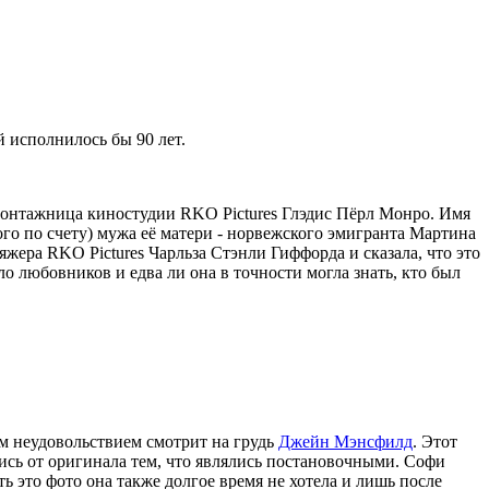
й исполнилось бы 90 лет.
монтажница киностудии RKO Pictures Глэдис Пёрл Монро. Имя
о по счету) мужа её матери - норвежского эмигранта Мартина
ера RKO Pictures Чарльза Стэнли Гиффорда и сказала, что это
о любовников и едва ли она в точности могла знать, кто был
м неудовольствием смотрит на грудь
Джейн Мэнсфилд
. Этот
ись от оригинала тем, что являлись постановочными. Софи
ть это фото она также долгое время не хотела и лишь после