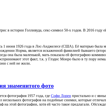
рис в истории Голливуда, секс-символ 50-х годов. В 2016 году е
ь 1 июня 1926 года в Лос-Анджелесе (США). Её матерью была 
ождении Норма, является искаженной фамилией бывшего (второг
гда она была маленькой, мать показала ей фотографию коммивояж
спринимают этот факт, т.к. у Глэдис Монро было в ту пору немал
 они с ней не жили.
ия знаменитого фото
тся фотография 1957 года, где
Софи Лорен
пристально и с явны
л нескольких фотографов на подобные снимки, которые отличал
аф на этой фотографии, хотя ей часто такое предлагали. Обсужда