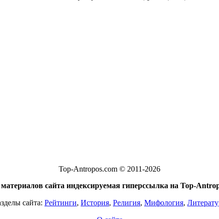
Top-Antropos.com © 2011-2026
материалов сайта индексируемая гиперссылка на Top-Antrop
азделы сайта:
Рейтинги
,
История
,
Религия
,
Мифология
,
Литерату