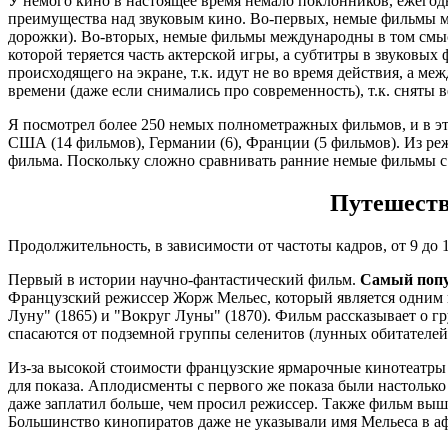
У немого кино в настоящее время немало поклонников, ежегодн
преимущества над звуковым кино. Во-первых, немые фильмы м
дорожки). Во-вторых, немые фильмы международны в том смысле
которой теряется часть актерской игры, а субтитры в звуковых
происходящего на экране, т.к. идут не во время действия, а 
времени (даже если снимались про современность), т.к. сняты в
Я посмотрел более 250 немых полнометражных фильмов, и в эт
США (14 фильмов), Германии (6), Франции (5 фильмов). Из ре
фильма. Поскольку сложно сравнивать ранние немые фильмы с 
Путешестви
Продолжительность, в зависимости от частоты кадров, от 9 до
Первый в истории научно-фантастический фильм.
Самый попу
Французский режиссер Жорж Мельес, который является одним
Луну" (1865) и "Вокруг Луны" (1870). Фильм рассказывает о 
спасаются от подземной группы селенитов (лунных обитателей
Из-за высокой стоимости французские ярмарочные кинотеатры 
для показа. Аплодисменты с первого же показа были настоль
даже заплатил больше, чем просил режиссер. Также фильм выше
Большинство кинопиратов даже не указывали имя Мельеса в а