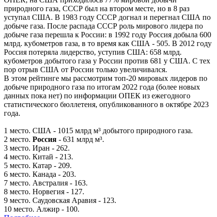
природного газа, СССР был на втором месте, но в 8 раз
уступал США. В 1983 году СССР догнал и перегнал США по
добыче газа. После распада СССР роль мирового лидера по
добыче газа перешла к России: в 1992 году Россия добыла 600
млрд. кубометров газа, в то время как США - 505. В 2012 году
Россия потеряла лидерство, уступив США: 658 млрд.
кубометров добытого газа у России против 681 у США. С тех
пор отрыв США от России только увеличивался.
В этом рейтинге мы рассмотрим топ-20 мировых лидеров по
добыче природного газа по итогам 2022 года (более новых
данных пока нет) по информации ОПЕК из ежегодного
статистического бюллетеня, опубликованного в октябре 2023
года.
1 место. США - 1015 млрд м³ добытого природного газа.
2 место.
Россия
- 631 млрд м³.
3 место. Иран - 262.
4 место. Китай - 213.
5 место. Катар - 209.
6 место. Канада - 203.
7 место. Австралия - 163.
8 место. Норвегия - 127.
9 место. Саудовская Аравия - 123.
10 место. Алжир - 100.