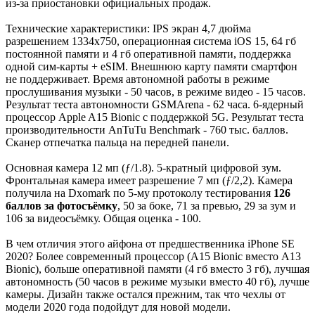
из-за приостановки официальных продаж.
Технические характеристики: IPS экран 4,7 дюйма
разрешением 1334x750, операционная система iOS 15, 64 гб
постоянной памяти и 4 гб оперативной памяти, поддержка
одной сим-карты + eSIM. Внешнюю карту памяти смартфон
не поддерживает. Время автономной работы в режиме
прослушивания музыки - 50 часов, в режиме видео - 15 часов.
Результат теста автономности GSMArena - 62 часа. 6-ядерный
процессор Apple A15 Bionic с поддержкой 5G. Результат теста
производительности AnTuTu Benchmark - 760 тыс. баллов.
Сканер отпечатка пальца на передней панели.
Основная камера 12 мп (ƒ/1.8). 5-кратный цифровой зум.
Фронтальная камера имеет разрешение 7 мп (ƒ/2,2). Камера
получила на Dxomark по 5-му протоколу тестирования
126
баллов за фотосъёмку
, 50 за боке, 71 за превью, 29 за зум и
106 за видеосъёмку. Общая оценка - 100.
В чем отличия этого айфона от предшественника iPhone SE
2020? Более современный процессор (A15 Bionic вместо A13
Bionic), больше оперативной памяти (4 гб вместо 3 гб), лучшая
автономность (50 часов в режиме музыки вместо 40 гб), лучше
камеры. Дизайн также остался прежним, так что чехлы от
модели 2020 года подойдут для новой модели.