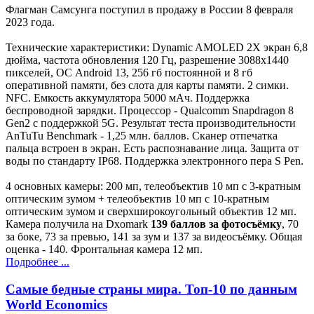
Флагман Самсунга поступил в продажу в России 8 февраля
2023 года.
Технические характеристики: Dynamic AMOLED 2X экран 6,8
дюйма, частота обновления 120 Гц, разрешение 3088х1440
пикселей, ОС Android 13, 256 гб постоянной и 8 гб
оперативной памяти, без слота для карты памяти. 2 симки.
NFC. Емкость аккумулятора 5000 мАч. Поддержка
беспроводной зарядки. Процессор - Qualcomm Snapdragon 8
Gen2 с поддержкой 5G. Результат теста производительности
AnTuTu Benchmark - 1,25 млн. баллов. Сканер отпечатка
пальца встроен в экран. Есть распознавание лица. Защита от
воды по стандарту IP68. Поддержка электронного пера S Pen.
4 основных камеры: 200 мп, телеобъектив 10 мп с 3-кратным
оптическим зумом + телеобъектив 10 мп с 10-кратным
оптическим зумом и сверхширокоугольный объектив 12 мп.
Камера получила на Dxomark
139 баллов за фотосъёмку
, 70
за боке, 73 за превью, 141 за зум и 137 за видеосъёмку. Общая
оценка - 140. Фронтальная камера 12 мп.
Подробнее ...
Самые бедные страны мира. Топ-10 по данным
World Economics