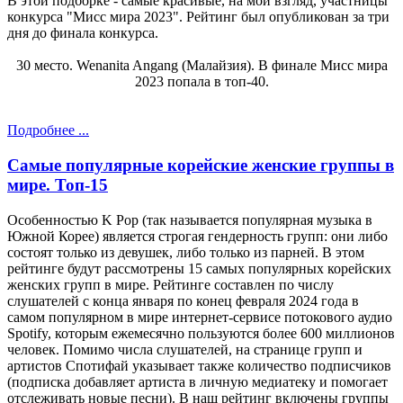
В этой подборке - самые красивые, на мой взгляд, участницы
конкурса "Мисс мира 2023". Рейтинг был опубликован за три
дня до финала конкурса.
30 место. Wenanita Angang (Малайзия). В финале Мисс мира
2023 попала в топ-40.
Подробнее ...
Самые популярные корейские женские группы в
мире. Топ-15
Особенностью K Pop (так называется популярная музыка в
Южной Корее) является строгая гендерность групп: они либо
состоят только из девушек, либо только из парней. В этом
рейтинге будут рассмотрены 15 самых популярных корейских
женских групп в мире. Рейтинге составлен по числу
слушателей с конца января по конец февраля 2024 года в
самом популярном в мире интернет-сервисе потокового аудио
Spotify, которым ежемесячно пользуются более 600 миллионов
человек. Помимо числа слушателей, на странице групп и
артистов Спотифай указывает также количество подписчиков
(подписка добавляет артиста в личную медиатеку и помогает
отслеживать новые песни). В наш рейтинг включены группы