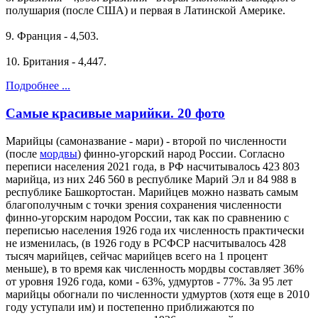
полушария (после США) и первая в Латинской Америке.
9. Франция - 4,503.
10. Британия - 4,447.
Подробнее ...
Самые красивые марийки. 20 фото
Марийцы (самоназвание - мари) - второй по численности
(после
мордвы
) финно-угорский народ России. Согласно
переписи населения 2021 года, в РФ насчитывалось 423 803
марийца, из них 246 560 в республике Марий Эл и 84 988 в
республике Башкортостан. Марийцев можно назвать самым
благополучным с точки зрения сохранения численности
финно-угорским народом России, так как по сравнению с
переписью населения 1926 года их численность практически
не изменилась, (в 1926 году в РСФСР насчитывалось 428
тысяч марийцев, сейчас марийцев всего на 1 процент
меньше), в то время как численность мордвы составляет 36%
от уровня 1926 года, коми - 63%, удмуртов - 77%. За 95 лет
марийцы обогнали по численности удмуртов (хотя еще в 2010
году уступали им) и постепенно приближаются по