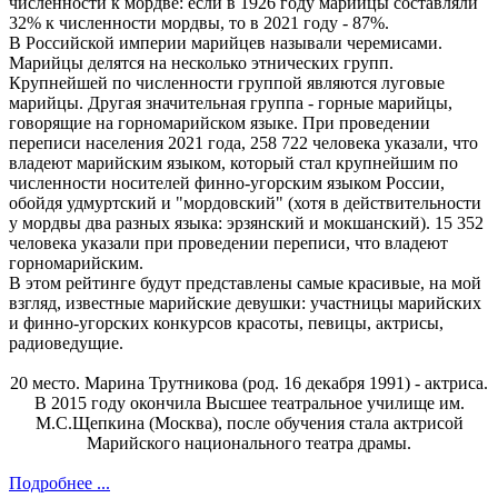
численности к мордве: если в 1926 году марийцы составляли
32% к численности мордвы, то в 2021 году - 87%.
В Российской империи марийцев называли черемисами.
Марийцы делятся на несколько этнических групп.
Крупнейшей по численности группой являются луговые
марийцы. Другая значительная группа - горные марийцы,
говорящие на горномарийском языке. При проведении
переписи населения 2021 года, 258 722 человека указали, что
владеют марийским языком, который стал крупнейшим по
численности носителей финно-угорским языком России,
обойдя удмуртский и "мордовский" (хотя в действительности
у мордвы два разных языка: эрзянский и мокшанский). 15 352
человека указали при проведении переписи, что владеют
горномарийским.
В этом рейтинге будут представлены самые красивые, на мой
взгляд, известные марийские девушки: участницы марийских
и финно-угорских конкурсов красоты, певицы, актрисы,
радиоведущие.
20 место. Марина Трутникова (род. 16 декабря 1991) - актриса.
В 2015 году окончила Высшее театральное училище им.
М.С.Щепкина (Москва), после обучения стала актрисой
Марийского национального театра драмы.
Подробнее ...