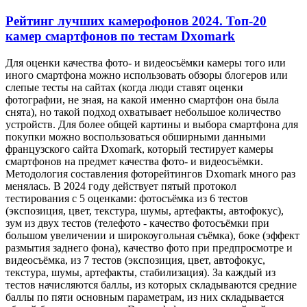
Рейтинг лучших камерофонов 2024. Топ-20
камер смартфонов по тестам Dxomark
Для оценки качества фото- и видеосъёмки камеры того или
иного смартфона можно использовать обзоры блогеров или
слепые тесты на сайтах (когда люди ставят оценки
фотографии, не зная, на какой именно смартфон она была
снята), но такой подход охватывает небольшое количество
устройств. Для более общей картины и выбора смартфона для
покупки можно воспользоваться обширными данными
французского сайта Dxomark, который тестирует камеры
смартфонов на предмет качества фото- и видеосъёмки.
Методология составления фоторейтингов Dxomark много раз
менялась. В 2024 году действует пятый протокол
тестирования с 5 оценками: фотосъёмка из 6 тестов
(экспозиция, цвет, текстура, шумы, артефакты, автофокус),
зум из двух тестов (телефото - качество фотосъёмки при
большом увеличении и широкоугольная съёмка), боке (эффект
размытия заднего фона), качество фото при предпросмотре и
видеосъёмка, из 7 тестов (экспозиция, цвет, автофокус,
текстура, шумы, артефакты, стабилизация). За каждый из
тестов начисляются баллы, из которых складываются средние
баллы по пяти основным параметрам, из них складывается