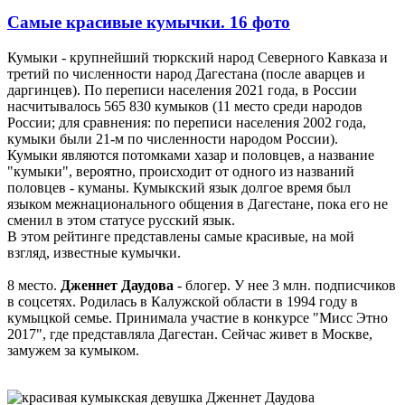
Самые красивые кумычки. 16 фото
Кумыки - крупнейший тюркский народ Северного Кавказа и
третий по численности народ Дагестана (после аварцев и
даргинцев). По переписи населения 2021 года, в России
насчитывалось 565 830 кумыков (11 место среди народов
России; для сравнения: по переписи населения 2002 года,
кумыки были 21-м по численности народом России).
Кумыки являются потомками хазар и половцев, а название
"кумыки", вероятно, происходит от одного из названий
половцев - куманы. Кумыкский язык долгое время был
языком межнационального общения в Дагестане, пока его не
сменил в этом статусе русский язык.
В этом рейтинге представлены самые красивые, на мой
взгляд, известные кумычки.
8 место.
Дженнет Даудова
- блогер. У нее 3 млн. подписчиков
в соцсетях. Родилась в Калужской области в 1994 году в
кумыцкой семье. Принимала участие в конкурсе "Мисс Этно
2017", где представляла Дагестан. Сейчас живет в Москве,
замужем за кумыком.