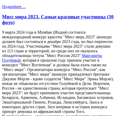
Подробнее ...
Мисс мира 2023. Самые красивые участницы (30
фото)
9 марта 2024 года в
Мумба
и
(Индия) состоялся
международный конкурс красоты "Мисс мира 2023" (конкурс
должен был состояться в декабре 2023 года, но был перенесен
на 2024 год). Участницами "Мисс мира 2023" стали девушки
из 113 стран и территорий, но среди них не оказалось
обладательницы титула "Мисс Россия 2023"
Маргариты
Голубевой
, которая в прошлом году приняла участие в
конкурсе "Мисс Вселенная" и должна была ехать также на
"Мисс мира". Организаторы конкурса "Мисс Россия", как
организаторы "Мисс мира" (конкурс принадлежит британке
Джулии Морли - вдове создателя "Мисс Мира" Эрика Морли),
никак не объяснили отсутствие Голубевой в Дели. Впрочем,
Россия - не единственная страна, которая пропускает "Мисс
мира 2023": не будут принимать участие представительницы
Беларуси, Армении, Албании, Исландии, Багамских островов,
Экваториальной Гвинеи, Руанды, Люксембурга, Лаоса и
некоторых других стран. Зато впервые в истории конкурса
приедет девушка из африканской страны Того.