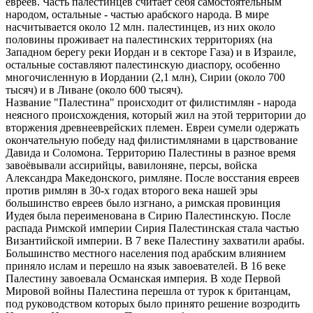
евреев. Часть палестинцев считает себя самостоятельным
народом, остальные - частью арабского народа. В мире
насчитывается около 12 млн. палестинцев, из них около
половины проживает на палестинских территориях (на
Западном берегу реки Иордан и в секторе Газа) и в Израиле,
остальные составляют палестинскую диаспору, особенно
многочисленную в Иордании (2,1 млн), Сирии (около 700
тысяч) и в Ливане (около 600 тысяч).
Название "Палестина" происходит от филистимлян - народа
неясного происхождения, который жил на этой территории до
вторжения древнееврейских племен. Евреи сумели одержать
окончательную победу над филистимлянами в царствование
Давида и Соломона. Территорию Палестины в разное время
завоёвывали ассирийцы, вавилоняне, персы, войска
Александра Македонского, римляне. После восстания евреев
против римлян в 30-х годах второго века нашей эры
большинство евреев было изгнано, а римская провинция
Иудея была переименована в Сирию Палестинскую. После
распада Римской империи Сирия Палестинская стала частью
Византийской империи. В 7 веке Палестину захватили арабы.
Большинство местного населения под арабским влиянием
приняло ислам и перешло на язык завоевателей. В 16 веке
Палестину завоевала Османская империя. В ходе Первой
Мировой войны Палестина перешла от турок к британцам,
под руководством которых было принято решение возродить