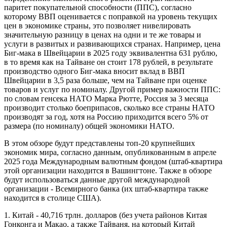
паритет покупательной способности (ППС), согласно
которому ВВП оценивается с поправкой на уровень текущих
цен в экономике страны, это позволяет нивелировать
значительную разницу в ценах на одни и те же товары и
услуги в развитых и развивающихся странах. Например, цена
Биг-мака в Швейцарии в 2025 году эквивалентна 631 рублю,
в то время как на Тайване он стоит 178 рублей, в результате
производство одного Биг-мака вносит вклад в ВВП
Швейцарии в 3,5 раза больше, чем на Тайване при оценке
товаров и услуг по номиналу. Другой пример важности ППС:
по словам генсека НАТО Марка Рютте, Россия за 3 месяца
производит столько боеприпасов, сколько все страны НАТО
производят за год, хотя на Россию приходится всего 5% от
размера (по номиналу) общей экономики НАТО.
В этом обзоре будут представлены топ-20 крупнейших
экономик мира, согласно данным, опубликованным в апреле
2025 года Международным валютным фондом (штаб-квартира
этой организации находится в Вашингтоне. Также в обзоре
будут использоваться данные другой международной
организации - Всемирного банка (их штаб-квартира также
находится в столице США).
1. Китай - 40,716 трлн. долларов (без учета районов Китая
Гонконга и Макао, а также Тайваня, на который Китай