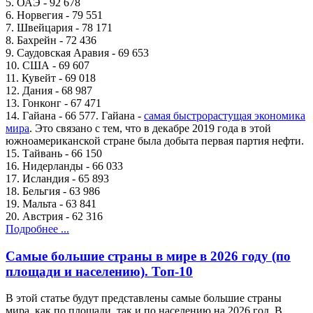
5. ОАЭ - 92 678
6. Норвегия - 79 551
7. Швейцария - 78 171
8. Бахрейн - 72 436
9. Саудовская Аравия - 69 653
10. США - 69 607
11. Кувейт - 69 018
12. Дания - 68 987
13. Гонконг - 67 471
14. Гайана - 66 577. Гайана -
самая быстрорастущая экономика
мира
. Это связано с тем, что в декабре 2019 года в этой
южноамериканской стране была добыта первая партия нефти.
15. Тайвань - 66 150
16. Нидерланды - 66 033
17. Исландия - 65 893
18. Бельгия - 63 986
19. Мальта - 63 841
20. Австрия - 62 316
Подробнее ...
Самые большие страны в мире в 2026 году (по
площади и населению). Топ-10
В этой статье будут представлены самые большие страны
мира, как по площади, так и по населению на 2026 год. В