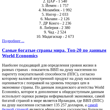
2. ЦАР - 1 540
3. Йемен - 1 757
4. Мозамбик - 1 992
5. Нигер - 2 033
6. Малави - 2 126
7. ДР Конго - 2 236
8. Либерия - 2 380
9. Чад - 2 524
10. Мадагаскар - 2 673
Подробнее ...
Самые богатые страны мира. Топ-20 по данным
World Economics
Наиболее подходящий для определения уровня жизни в
разных странах - показатель ВВП на душу населения по
паритету покупательной способности (ППС), согласно
которому валовой внутренний продукт на душу населения
оценивается с поправкой на уровень текущих цен в
экономике страны. По данным лондонского агентства World
Economics, которое в дополнение к общедоступным данным
использует оценки размера неформальной экономики, самой
богатой страной в мире является Ирландия, где ВВП (ППС)
на душу населения составляет 135 257 долларов, а
самой
бедной страной
является африканское государство Бурунди,