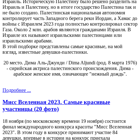
Израиль. Историческую Палестину было решено разделить на
Израиль и Палестину, но в итоге государство Палестина так и
не было создано. Палестинская национальная автономия
контролирует часть Западного берега реки Иордан, а Хамас до
войны с Израилем 2023 года полностью контролировал сектор
Газа. Около 2 млн. арабов являются гражданами Израиля. В
Израиле их называют израильскими палестинцами или
израильскими арабами.
В этой подборке представлены самые красивые, на мой
взгляд, известные девушки-палестинки.
20 место. Дима Аль-Джунди / Dima Aljundi (род. 8 марта 1976)
- сирийская актриса палестинского происхождения. Дима -
арабское женское имя, означающее "нежный дождь".
Подробнее ...
Мисс Вселенная 2023. Самые красивые
участницы (20 фото)
18 ноября (по московскому времени 19 ноября) состоится
финал международного конкурса красоты "Мисс Вселенная
2023". В этом году в конкурсе принимают участие 84
девушки, впервые в истории на конкурс приехала