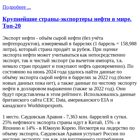
Подробнее ...
Крупнейшие страны-экспортеры нефти в мире.
Топ-20
Экспорт нефти - объём сырой нефти (без учёта
нефтепродуктов), измеряемый в баррелях (1 баррель = 158,988
литра), который страна продаёт за рубеж. При оценке
экспорта нефти может учитываться как непосредственно
экспорт, так и чистый экспорт (за вычетом импорта, т.к.
немало стран продают и покупают нефть одновременно). По
состоянию на июнь 2024 года удалось найти данные по
объёму экспорта сырой нефти в баррелях за 2022 год (более
новых данных пока нет), а также данные по чистому экспорту
нефти в долларовом выражении (также за 2022 год). Они
будут представлены в этом рейтинге. Использовались данные
британского сайта CEIC Data, американского EIA и
канадского Worldstopexports.
1 место. Саудовская Аравия - 7,363 млн. баррелей в сутки.
25% нефтяного экспорта страны идут в Китай, 15% - в
Японию и 14% - в Южную Корею. Несмотря на лидерство по
объему экспорта, Саудовская Аравия уступает России по
чистому экспорту, так как для внутреннего потребления