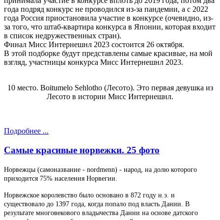
принимала участие в конкурсе вплоть до 2019 года, потом два
года подряд конкурс не проводился из-за пандемии, а с 2022
года Россия приостановила участие в конкурсе (очевидно, из-
за того, что штаб-квартира конкурса в Японии, которая входит
в список недружественных стран).
Финал Мисс Интернешнл 2023 состоится 26 октября.
В этой подборке будут представлены самые красивые, на мой
взгляд, участницы конкурса Мисс Интернешнл 2023.
10 место. Boitumelo Sehlotho (Лесото). Это первая девушка из
Лесото в истории Мисс Интернешнл.
Подробнее ...
Самые красивые норвежки. 25 фото
Норвежцы (самоназвание - nordmenn) - народ, на долю которого
приходится 75% населения Норвегии.
Норвежское королевство было основано в 872 году н.э. и
существовало до 1397 года, когда попало под власть Дании. В
результате многовекового владычества Дании на основе датского