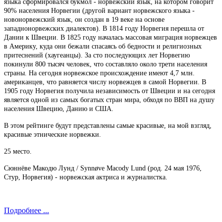
языка сформировался букмол - норвежский язык, на котором говорит
90% населения Норвегии (другой вариант норвежского языка -
новонорвежский язык, он создан в 19 веке на основе
западнонорвежских диалектов). В 1814 году Норвегия перешла от
Дании к Швеции. В 1825 году началась массовая миграция норвежцев
в Америку, куда они бежали спасаясь об бедности и религиозных
притеснений (хаугеанцы). За сто последующих лет Норвегию
покинули 800 тысяч человек, что составляло около трети населения
страны. На сегодня норвежское происхождение имеют 4,7 млн.
американцев, что равняется числу норвежцев в самой Норвегии. В
1905 году Норвегия получила независимость от Швеции и на сегодня
является одной из самых богатых стран мира, обходя по ВВП на душу
населения Швецию, Данию и США.
В этом рейтинге будут представлены самые красивые, на мой взгляд,
красивые этнические норвежки.
25 место.
Сюннёве Макодю Лунд / Synnøve Macody Lund (род. 24 мая 1976,
Стур, Норвегия) - норвежская актриса и журналистка.
Подробнее ...