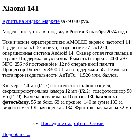
Xiaomi 14T
Купить на Яндекс-Маркете
за 49 040 руб.
Модель поступила в продажу в России 3 октября 2024 года.
Технические характеристики: AMOLED экран с частотой 144
Гц, диагональ 6,67 дюйма, разрешение 2712x1220,
операционная система Android 14. Сканер отпечатка пальца в
экране. Поддержка двух симок. Ёмкость батареи - 5000 мАч.
NFC. 256 гб постоянной и 12 гб оперативной памяти.
Процессор Dimensity 8300 Ultra с поддержкой 5G. Результат
теста производительности AnTuTu - 1,526 млн. баллов.
3 камеры: 50 мп (f/1.7) с оптической стабилизацией,
сверхширокоугольная камера 12 мп (f/2.2), телефотосенсор 50
мп (f/1.9). Камера получила на Dxomark
130 баллов за
фотосъёмку
, 55 за боке, 68 за превью, 140 за зум и 133 за
видеосъёмку. Общая оценка - 134. Фронтальная камера 32 мп.
см.
Последние смартфоны Сяоми
Подробнее ...