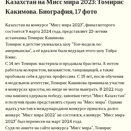
Казахстан на Мисс мира 2023: Томирис
Какимова. Биография, 17 фото
Казахстан на конкурсе "Мисс мира 2023", финал которого
состоится 9 марта 2024 года, представляет 25-летняя
астанчанка Томирис Какимова.
Томирис в детстве увлекалась шоу "Топ-модель по-
американски", а её идеалом была ведущая этого шоу Тайра
Бэнкс.
С 14 лет Томирис мастерила и продавала браслеты. А потом
работала колористом, визажистом, танцовщицей, а также
пробовала себя в других профессиях. С 19 лет, после обучения
в модельном агентстве, Томирис Какимова принимала участие
в конкурсах красоты, но нигде не могла выиграть. В 2022 году
она наконец одержала победу, завоевав титул "Мисс Казахстан"
и получив право представлять страну на "Мисс мира". Однако
ждать участия в международном конкурсе пришлось долго:
конкурс "Мисс мира 2022" не состоялся, а конкурс "Мисс мира
2023" был перенесен на март 2024 года.
Судя по анкете на сайте конкурса "Мисс мира", Томирис