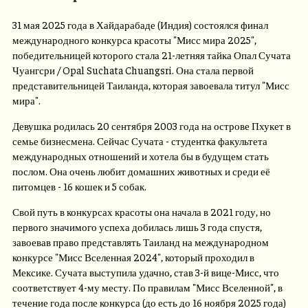
31 мая 2025 года в Хайдарабаде (Индия) состоялся финал
международного конкурса красоты "Мисс мира 2025",
победительницей которого стала 21-летняя тайка Опал Сучата
Чуангсри / Opal Suchata Chuangsri. Она стала первой
представительницей Таиланда, которая завоевала титул "Мисс
мира".
Девушка родилась 20 сентября 2003 года на острове Пхукет в
семье бизнесмена. Сейчас Сучата - студентка факультета
международных отношений и хотела бы в будущем стать
послом. Она очень любит домашних животных и среди её
питомцев - 16 кошек и 5 собак.
Свой путь в конкурсах красоты она начала в 2021 году, но
первого значимого успеха добилась лишь 3 года спустя,
завоевав право представлять Таиланд на международном
конкурсе "Мисс Вселенная 2024", который проходил в
Мексике. Сучата выступила удачно, став 3-й вице-Мисс, что
соответствует 4-му месту. По правилам "Мисс Вселенной", в
течение года после конкурса (до есть до 16 ноября 2025 года)