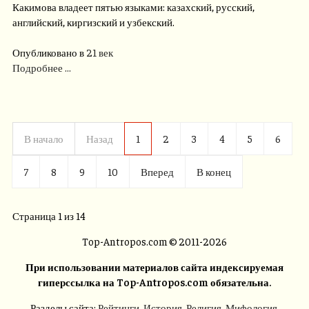
Какимова владеет пятью языками: казахский, русский,
английский, киргизский и узбекский.
Опубликовано в
21 век
Подробнее ...
В начало
Назад
1
2
3
4
5
6
7
8
9
10
Вперед
В конец
Страница 1 из 14
Top-Antropos.com © 2011-2026
При использовании материалов сайта индексируемая
гиперссылка на Top-Antropos.com обязательна.
Разделы сайта:
Рейтинги
,
История
,
Религия
,
Мифология
,