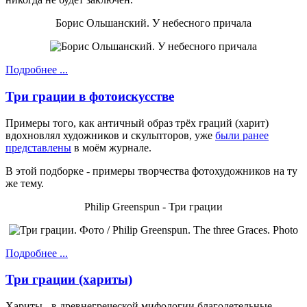
Борис Ольшанский. У небесного причала
Подробнее ...
Три грации в фотоискусстве
Примеры того, как античный образ трёх граций (харит)
вдохновлял художников и скульпторов, уже
были ранее
представлены
в моём журнале.
В этой подборке - примеры творчества фотохудожников на ту
же тему.
Philip Greenspun - Три грации
Подробнее ...
Три грации (хариты)
Хариты - в древнегреческой мифологии благодетельные