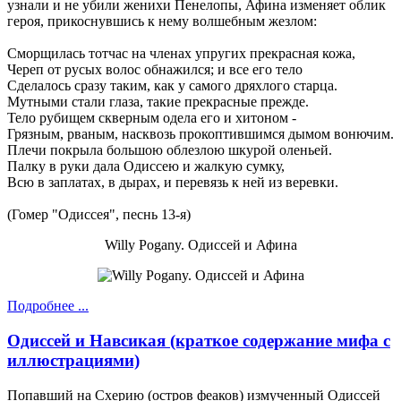
узнали и не убили женихи Пенелопы, Афина изменяет облик
героя, прикоснувшись к нему волшебным жезлом:
Сморщилась тотчас на членах упругих прекрасная кожа,
Череп от русых волос обнажился; и все его тело
Сделалось сразу таким, как у самого дряхлого старца.
Мутными стали глаза, такие прекрасные прежде.
Тело рубищем скверным одела его и хитоном -
Грязным, рваным, насквозь прокоптившимся дымом вонючим.
Плечи покрыла большою облезлою шкурой оленьей.
Палку в руки дала Одиссею и жалкую сумку,
Всю в заплатах, в дырах, и перевязь к ней из веревки.
(Гомер "Одиссея", песнь 13-я)
Willy Pogany. Одиссей и Афина
Подробнее ...
Одиссей и Навсикая (краткое содержание мифа с
иллюстрациями)
Попавший на Схерию (остров феаков) измученный Одиссей