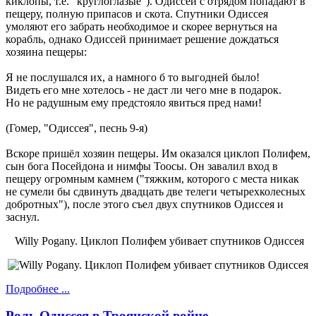
киклопы, т.е. "круглоглазые"). Одиссей с отрядом попадают в
пещеру, полную припасов и скота. Спутники Одиссея
умоляют его забрать необходимое и скорее вернуться на
корабль, однако Одиссей принимает решение дождаться
хозяина пещеры:
Я не послушался их, а намного б то выгодней было!
Видеть его мне хотелось - не даст ли чего мне в подарок.
Но не радушным ему предстояло явиться пред нами!
(Гомер, "Одиссея", песнь 9-я)
Вскоре пришёл хозяин пещеры. Им оказался циклоп Полифем,
сын бога Посейдона и нимфы Тоосы. Он завалил вход в
пещеру огромным камнем ("тяжким, которого с места никак
не сумели бы сдвинуть двадцать две телеги четырехколесных
добротных"), после этого съел двух спутников Одиссея и
заснул.
Willy Pogany. Циклоп Полифем убивает спутников Одиссея
Подробнее ...
Роль Одиссея в Троянской войне