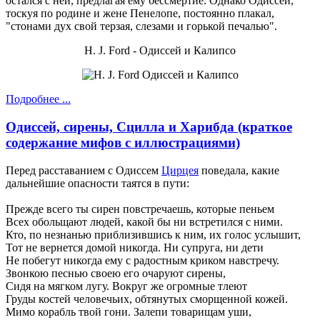
остался с ней, предлагая ему бессмертие. Однако Одиссей,
тоскуя по родине и жене Пенелопе, постоянно плакал,
"стонами дух свой терзая, слезами и горькой печалью".
H. J. Ford - Одиссей и Калипсо
Подробнее ...
Одиссей, сирены, Сцилла и Харибда (краткое
содержание мифов с иллюстрациями)
Перед расставанием с Одиссем
Цирцея
поведала, какие
дальнейшие опасности таятся в пути:
Прежде всего ты сирен повстречаешь, которые пеньем
Всех обольщают людей, какой бы ни встретился с ними.
Кто, по незнанью приблизившись к ним, их голос услышит,
Тот не вернется домой никогда. Ни супруга, ни дети
Не побегут никогда ему с радостным криком навстречу.
Звонкою песнью своею его очаруют сирены,
Сидя на мягком лугу. Вокруг же огромные тлеют
Груды костей человечьих, обтянутых сморщенной кожей.
Мимо корабль твой гони. Залепи товарищам уши,