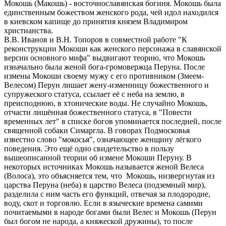
Мокошь (Макошь) - восточнославянская богиня. Мокошь была
единственным божеством женского рода, чей идол находился
в киевском капище до принятия князем Владимиром
христианства.
В.В. Иванов и В.Н. Топоров в совместной работе "К
реконструкции Мокоши как женского персонажа в славянской
версии основного мифа" выдвигают теорию, что Мокошь
изначально была женой бога-громовержца Перуна. После
измены Мокоши своему мужу с его противником (Змеем-
Велесом) Перун лишает жену-изменницу божественного и
супружеского статуса, ссылает её с неба на землю, в
преисподнюю, в хтонические воды. Не случайно Мокошь,
отчасти лишённая божественного статуса, в "Повести
временных лет" в списке богов упоминается последней, после
священной собаки Симаpгла. В говорах Подмосковья
известно слово "мокосья", означающее женщину лёгкого
поведения. Это ещё одно свидетельство в пользу
вышеописанной теории об измене Мокоши Перуну. В
некоторых источниках Мокошь называется женой Велеса
(Волоса), это объясняется тем, что Мокошь, низвергнутая из
царства Перуна (неба) в царство Велеса (подземный мир),
разделила с ним часть его функций, отвечая за плодородие,
воду, скот и торговлю. Если в языческие времена самими
почитаемыми в народе богами были Велес и Мокошь (Перун
был богом не народа, а княжеской дружины), то после