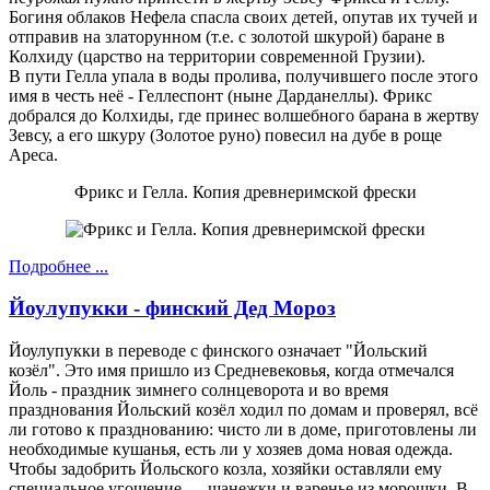
Богиня облаков Нефела спасла своих детей, опутав их тучей и
отправив на златорунном (т.е. с золотой шкурой) баране в
Колхиду (царство на территории современной Грузии).
В пути Гелла упала в воды пролива, получившего после этого
имя в честь неё - Геллеспонт (ныне Дарданеллы). Фрикс
добрался до Колхиды, где принес волшебного барана в жертву
Зевсу, а его шкуру (Золотое руно) повесил на дубе в роще
Ареса.
Фрикс и Гелла. Копия древнеримской фрески
Подробнее ...
Йоулупукки - финский Дед Мороз
Йоулупукки в переводе с финского означает "Йольский
козёл". Это имя пришло из Средневековья, когда отмечался
Йоль - праздник зимнего солнцеворота и во время
празднования Йольский козёл ходил по домам и проверял, всё
ли готово к празднованию: чисто ли в доме, приготовлены ли
необходимые кушанья, есть ли у хозяев дома новая одежда.
Чтобы задобрить Йольского козла, хозяйки оставляли ему
специальное угощение — шанежки и варенье из морошки. В