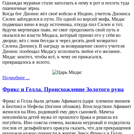
Однажды муравьи стали заползать к нему в рот и носить туда
пшеничные зёрна.
Когда бог Дионис вёл своё войско в Индию, учитель Диониса
Силен заблудился в пути. По одной из версий мифа, Мидас
подмешал вино в воду источника, откуда пил Силен и тот,
будучи мертвецки пьян, не смог продолжить свой путь и
оказался во власти Мидаса, который принял его у себя во
дворце, вёл с ним беседы и через десять дней возвратил
Силена Дионису. В награду за возвращение своего учителя
Дионис пообещал Мидасу исполнить любое его желание.
Мидас захотел, чтобы всё, к чему он прикасался,
превращалось в золото.
Подробнее ...
Фрикс и Гелла. Происхождение Золотого руна
Фрикс и Гелла были детьми Афаманта (царя племени миниев
в Беотии) и Нефелы (богини облаков). Впоследствии Афамант
женился на Ино, родившей ему двух сыновей. Мачеха
невзлюбила детей мужа от прошлого брака и решила их
погубить. Ино сожгла семена, вызвала неурожай и подкупила
послов от дельфийского оракула сказать, что для прекращения
неурожая нужно принести в жертву Зевсу Фрикса и Геллу.