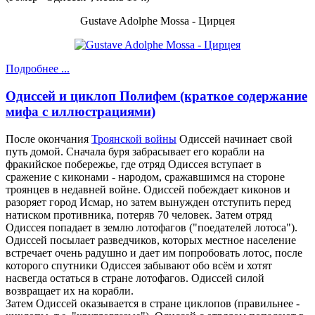
Gustave Adolphe Mossa - Цирцея
Подробнее ...
Одиссей и циклоп Полифем (краткое содержание
мифа с иллюстрациями)
После окончания
Троянской войны
Одиссей начинает свой
путь домой. Сначала буря забрасывает его корабли на
фракийское побережье, где отряд Одиссея вступает в
сражение с киконами - народом, сражавшимся на стороне
троянцев в недавней войне. Одиссей побеждает киконов и
разоряет город Исмар, но затем вынужден отступить перед
натиском противника, потеряв 70 человек. Затем отряд
Одиссея попадает в землю лотофагов ("поедателей лотоса").
Одиссей посылает разведчиков, которых местное население
встречает очень радушно и дает им попробовать лотос, после
которого спутники Одиссея забывают обо всём и хотят
насвегда остаться в стране лотофагов. Одиссей силой
возвращает их на корабли.
Затем Одиссей оказывается в стране циклопов (правильнее -