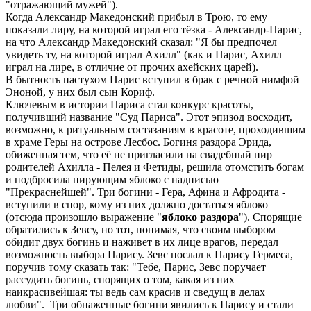
"отражающий мужей").
Когда Александр Македонский прибыл в Трою, то ему
показали лиру, на которой играл его тёзка - Александр-Парис,
на что Александр Македонский сказал: "Я бы предпочел
увидеть ту, на которой играл Ахилл" (как и Парис, Ахилл
играл на лире, в отличие от прочих ахейских царей).
В бытность пастухом Парис вступил в брак с речной нимфой
Эноной, у них был сын Кориф.
Ключевым в истории Париса стал конкурс красоты,
получивший название "Суд Париса". Этот эпизод восходит,
возможно, к ритуальным состязаниям в красоте, проходившим
в храме Геры на острове Лесбос. Богиня раздора Эрида,
обиженная тем, что её не пригласили на свадебный пир
родителей Ахилла - Пелея и Фетиды, решила отомстить богам
и подбросила пирующим яблоко с надписью
"Прекраснейшей". Три богини - Гера, Афина и Афродита -
вступили в спор, кому из них должно достаться яблоко
(отсюда произошло выражение "
яблоко раздора
"). Спорящие
обратились к Зевсу, но тот, понимая, что своим выбором
обидит двух богинь и наживет в их лице врагов, передал
возможность выбора Парису. Зевс послал к Парису Гермеса,
поручив тому сказать так: "Тебе, Парис, Зевс поручает
рассудить богинь, спорящих о том, какая из них
наикрасивейшая: ты ведь сам красив и сведущ в делах
любви". Три обнаженные богини явились к Парису и стали