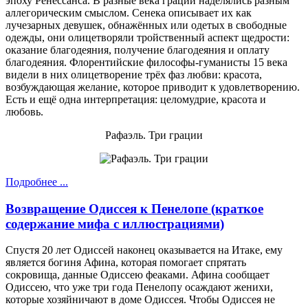
эпоху Ренессанса. В разные века грации наделялись разным
аллегорическим смыслом. Сенека описывает их как
лучезарных девушек, обнажённых или одетых в свободные
одежды, они олицетворяли тройственный аспект щедрости:
оказание благодеяния, получение благодеяния и оплату
благодеяния. Флорентийские философы-гуманисты 15 века
видели в них олицетворение трёх фаз любви: красота,
возбуждающая желание, которое приводит к удовлетворению.
Есть и ещё одна интерпретация: целомудрие, красота и
любовь.
Рафаэль. Три грации
Подробнее ...
Возвращение Одиссея к Пенелопе (краткое
содержание мифа с иллюстрациями)
Спустя 20 лет Одиссей наконец оказывается на Итаке, ему
является богиня Афина, которая помогает спрятать
сокровища, данные Одиссею феаками. Афина сообщает
Одиссею, что уже три года Пенелопу осаждают женихи,
которые хозяйничают в доме Одиссея. Чтобы Одиссея не