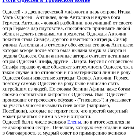
Одиссей - в древнегреческой мифологии царь острова Итака.
Мать Одиссея - Антиклея, дочь Автолика и внучка бога
Гермеса. Автолик - ловкий разбойник, получивший от своего
отца Гермеса дар плутовства, способность принимать любой
облик и делать невидимыми предметы. Однажды Автолик
похитил стада Сизифа, другого известного хитреца. Сизиф
уличил Автолика и в отместку обесчестил его дочь Антиклею,
которая вскоре после этого была выдана замуж за Лаэрта и
родила Одиссея. Одни античные авторы считают истинным
отцом Одиссея Сизифа, другие - Лаэрта. Версия с отцовством
Сизифа гораздо лучше объясняет хитроумность Одиссея, т.к. в
таком случае и по отцовской и по материнской линии в роду
Одиссея были известные хитрецы: Сизиф, Автолик, Гермес,
поэтому самому Одиссею на роду было написано стать
хитрейшим из людей. По словам богини Афины, даже богам
сложно состязаться в хитрости с Одиссеем. Имя "Одиссей"
происходит от греческого odyssao - ("гневаюсь") и указывает
на участь Одиссея вызывать гнев богов (например,
Посейдона), которые не терпят того, что простой смертный
может равняться с ними в уме и хитрости.
Одиссей был в числе женихов
Елены
, но в итоге женился на
её двоюродной сестре - Пенелопе, которую ему отдали в жены
в благодарность за мудрый совет по примирению женихов