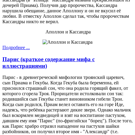
дочерей Приама). Получив дар пророчества, Кассандра
нарушила обещание, данное Аполлону и он не вкусил её
любви. В отместку Аполлон сделал так, чтобы пророчествам
Кассандры никто не верил.
Аполлон и Кассандра
Подробнее ...
Парис (краткое содержание мифа с
иллюстрациями)
Парис - в древнегреческой мифологии троянский царевич,
сын Приама и Гекубы. Когда Гекуба была беременна, ей
приснился страшный сон, что она родила горящий факел, от
которого сгорела Троя. Прорицатели истолковали сон так:
родившийся сын Гекубы станет виновником гибели Трои.
Когда сын родился, Приам велел оставить его на горе Иде,
надеясь, что ребёнка растерзают дикие звери. Однако мальчик
был вскормлен медведицей и взят на воспитание пастухом,
давшим ему имя "Парис" (по-фригийски "борец"). После того,
как Парис храбро отразил нападение на пастухов шайки
разбойников, он получил второе имя - "Александр" (т.е.