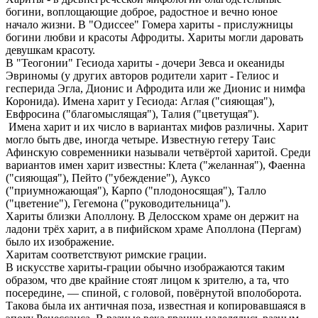
богини, воплощающие доброе, радостное и вечно юное
начало жизни. В "Одиссее" Гомера хариты - прислужницы
богини любви и красоты Афродиты. Хариты могли даровать
девушкам красоту.
В "Теогонии" Гесиода хариты - дочери Зевса и океаниды
Эвриномы (у других авторов родители харит - Гелиос и
гесперида Эгла, Дионис и Афродита или же Дионис и нимфа
Коронида). Имена харит у Гесиода: Аглая ("сияющая"),
Евфросина ("благомыслящая"), Талия ("цветущая").
Имена харит и их число в вариантах мифов различны. Харит
могло быть две, иногда четыре. Известную гетеру Таис
Афинскую современники называли четвёртой харитой. Среди
вариантов имен харит известны: Клета ("желанная"), Фаенна
("сияющая"), Пейто ("убеждение"), Ауксо
("приумножающая"), Карпо ("плодоносящая"), Талло
("цветение"), Гегемона ("руководительница").
Xариты близки Аполлону. В Делосском храме он держит на
ладони трёх харит, а в пифийском храме Аполлона (Пергам)
было их изображение.
Харитам соответствуют римские грации.
В искусстве хариты-грации обычно изображаются таким
образом, что две крайние стоят лицом к зрителю, а та, что
посередине, — спиной, с головой, повёрнутой вполоборота.
Такова была их античная поза, известная и копировавшаяся в