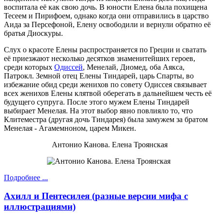
воспитала её как свою дочь. В юности Елена была похищена
Тесеем и Пирифоем, однако когда они отправились в царство
Аида за Персефоной, Елену освободили и вернули обратно её
братья Диоскуры.
Слух о красоте Елены распространяется по Греции и сватать
её приезжают несколько десятков знаменитейших героев,
среди которых
Одиссей
, Менелай, Диомед, оба Аякса,
Патрокл. Земной отец Елены Тиндарей, царь Спарты, во
избежание обид среди женихов по совету Одиссея связывает
всех женихов Елены клятвой оберегать в дальнейшем честь её
будущего супруга. После этого мужем Елены Тиндарей
выбирает Менелая. На этот выбор явно повлияло то, что
Клитеместра (другая дочь Тиндарея) была замужем за братом
Менелая - Агамемноном, царем Микен.
Антонио Канова. Елена Троянская
Подробнее ...
Ахилл и Пентесилея (разные версии мифа с
иллюстрациями)