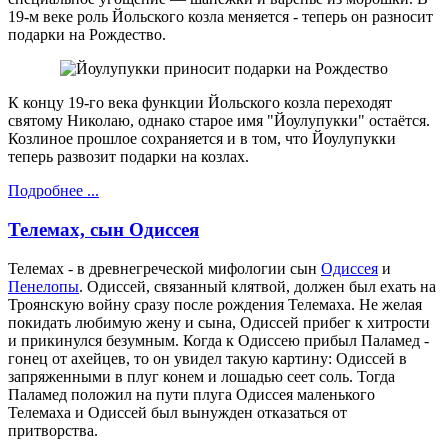
19-м веке роль Йольского козла меняется - теперь он разносит
подарки на Рождество.
К концу 19-го века функции Йольского козла переходят
святому Николаю, однако старое имя "Йоулупукки" остаётся.
Козлиное прошлое сохраняется и в том, что Йоулупукки
теперь развозит подарки на козлах.
Подробнее ...
Телемах, сын Одиссея
Телемах - в древнегреческой мифологии сын
Одиссея
и
Пенелопы
. Одиссей, связанный клятвой, должен был ехать на
Троянскую войну сразу после рождения Телемаха. Не желая
покидать любимую жену и сына, Одиссей прибег к хитрости
и прикинулся безумным. Когда к Одиссею прибыл Паламед -
гонец от ахейцев, то он увидел такую картину: Одиссей в
запряженными в плуг конем и лошадью сеет соль. Тогда
Паламед положил на пути плуга Одиссея маленького
Телемаха и Одиссей был вынужден отказаться от
притворства.