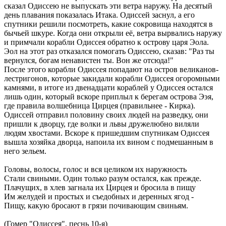
сказал Одиссею не выпускать эти ветра наружу. На десятый
день плавания показалась Итака. Одиссей заснул, а его
спутники решили посмотреть, какие сокровища находятся в
бычьей шкуре. Когда они открыли её, ветра вырвались наружу
и примчали корабли Одиссея обратно к острову царя Эола.
Эол на этот раз отказался помогать Одиссею, сказав: "Раз ты
вернулся, богам ненавистен ты. Вон же отсюда!"
После этого корабли Одиссея попадают на остров великанов-
лестригонов, которые закидали корабли Одиссея огоромными
камнями, в итоге из двенадцати кораблей у Одиссея остался
лишь один, который вскоре приплыл к берегам острова Ээя,
где правила волшебница Цирцея (правильнее - Кирка).
Одиссей отправил половину своих людей на разведку, они
пришли к дворцу, где волки и львы дружелюбно виляли
людям хвостами. Вскоре к пришедшим спутникам Одиссея
вышла хозяйка дворца, напоила их вином с подмешанным в
него зельем.
Головы, волосы, голос и вся целиком их наружность
Стали свиными. Один только разум остался, как прежде.
Плачущих, в хлев загнала их Цирцея и бросила в пищу
Им желудей и простых и съедобных и деренных ягод -
Пищу, какую бросают в грязи почивающим свиньям.
(Гомер "Одиссея", песнь 10-я)