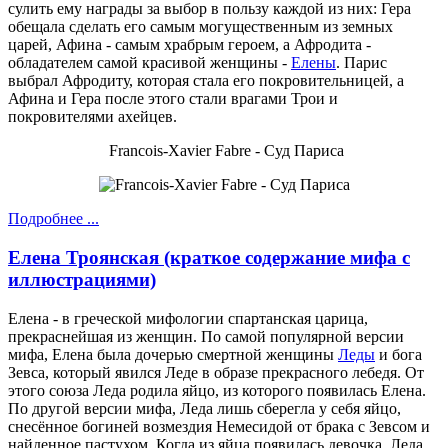
сулить ему награды за выбор в пользу каждой из них: Гера
обещала сделать его самым могущественным из земных
царей, Афина - самым храбрым героем, а Афродита -
обладателем самой красивой женщины -
Елены
. Парис
выбрал Афродиту, которая стала его покровительницей, а
Афина и Гера после этого стали врагами Трои и
покровителями ахейцев.
Francois-Xavier Fabre - Суд Париса
Подробнее ...
Елена Троянская (краткое содержание мифа с
иллюстрациями)
Елена - в греческой мифологии спартанская царица,
прекраснейшая из женщин. По самой популярной версии
мифа, Елена была дочерью смертной женщины
Леды
и бога
Зевса, который явился Леде в образе прекрасного лебедя. От
этого союза Леда родила яйцо, из которого появилась Елена.
По другой версии мифа, Леда лишь сберегла у себя яйцо,
снесённое богиней возмездия Немесидой от брака с Зевсом и
найденное пастухом. Когда из яйца появилась девочка, Леда