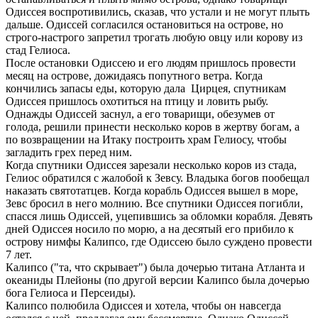
Одиссея воспротивились, сказав, что устали и не могут плыть
дальше. Одиссей согласился остановиться на острове, но
строго-настрого запретил трогать любую овцу или корову из
стад Гелиоса.
После остановки Одиссею и его людям пришлось провести
месяц на острове, дожидаясь попутного ветра. Когда
кончились запасы еды, которую дала Цирцея, спутникам
Одиссея пришлось охотиться на птицу и ловить рыбу.
Однажды Одиссей заснул, а его товарищи, обезумев от
голода, решили принести несколько коров в жертву богам, а
по возвращении на Итаку построить храм Гелиосу, чтобы
загладить грех перед ним.
Когда спутники Одиссея зарезали несколько коров из стада,
Гелиос обратился с жалобой к Зевсу. Владыка богов пообещал
наказать святотатцев. Когда корабль Одиссея вышел в море,
Зевс бросил в него молнию. Все спутники Одиссея погибли,
спасся лишь Одиссей, уцепившись за обломки корабля. Девять
дней Одиссея носило по морю, а на десятый его прибило к
острову нимфы Калипсо, где Одиссею было суждено провести
7 лет.
Калипсо ("та, что скрывает") была дочерью титана Атланта и
океаниды Плейоны (по другой версии Калипсо была дочерью
бога Гелиоса и Персеиды).
Калипсо полюбила Одиссея и хотела, чтобы он навсегда