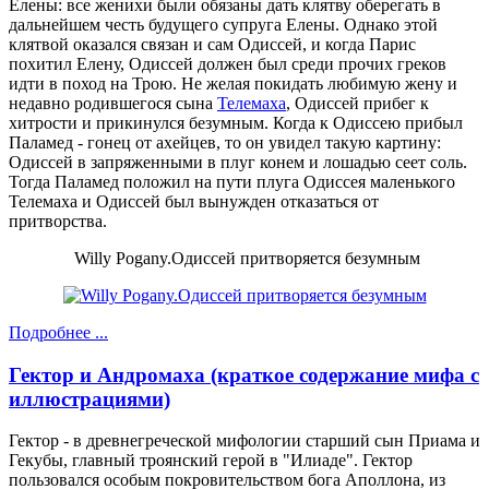
Елены: все женихи были обязаны дать клятву оберегать в
дальнейшем честь будущего супруга Елены. Однако этой
клятвой оказался связан и сам Одиссей, и когда Парис
похитил Елену, Одиссей должен был среди прочих греков
идти в поход на Трою. Не желая покидать любимую жену и
недавно родившегося сына
Телемаха
, Одиссей прибег к
хитрости и прикинулся безумным. Когда к Одиссею прибыл
Паламед - гонец от ахейцев, то он увидел такую картину:
Одиссей в запряженными в плуг конем и лошадью сеет соль.
Тогда Паламед положил на пути плуга Одиссея маленького
Телемаха и Одиссей был вынужден отказаться от
притворства.
Willy Pogany.Одиссей притворяется безумным
Подробнее ...
Гектор и Андромаха (краткое содержание мифа с
иллюстрациями)
Гектор - в древнегреческой мифологии старший сын Приама и
Гекубы, главный троянский герой в "Илиаде". Гектор
пользовался особым покровительством бога Аполлона, из