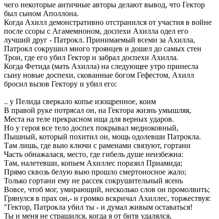
чего некоторые античные авторы делают вывод, что Гектор
был сыном Аполлона.
Когда Ахилл демонстративно отстранился от участия в войне
после ссоры с Агамемноном, доспехи Ахилла одел его
лучший друг - Патрокл. Принимаемый всеми за Ахилла,
Патрокл сокрушил много троянцев и дошел до самых стен
Трои, где его убил Гектор и забрал доспехи Ахилла.
Когда Фетида (мать Ахилла) на следующее утро принесла
сыну новые доспехи, скованные богом Гефестом, Ахилл
бросил вызов Гектору и убил его:
.. у Пелида сверкало копье изощренное, коим
В правой руке потрясал он, на Гектора жизнь умышляя,
Места на теле прекрасном ища для верных ударов.
Но у героя все тело доспех покрывал медноковный,
Пышный, который похитил он, мощь одолевши Патрокла.
Там лишь, где выю ключи с раменами связуют, гортани
Часть обнажалася, место, где гибель душе неизбежна:
Там, налетевши, копьем Ахиллес поразил Приамида;
Прямо сквозь белую выю прошло смертоносное жало;
Только гортани ему не рассек сокрушительный ясень
Вовсе, чтоб мог, умирающий, несколько слов он промолвить;
Грянулся в прах он,- и громко вскричал Ахиллес, торжествуя:
"Гектор, Патрокла убил ты - и думал живым оставаться!
Ты и меня не страшился, когда я от битв удалялся,