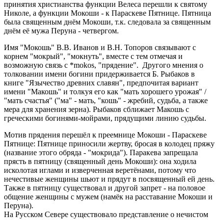
принятия христианства функции Велеса перешли к святому
Николе, а функции Мокоши - к Параскеве Пятнице. Пятница
была священным днём Мокоши, т.к. следовала за священным
днём её мужа Перуна - четвергом.
Имя "Мокошь" В.В. Иванов и В.Н. Топоров связывают с
корнем "мокрый", "мокнуть", вместе с тем отмечая и
возможную связь с *mokos, "прядение". Другого мнения о
толковании имени богини придерживается Б. Рыбаков в
книге "Язычество древних славян", предпочитая вариант
имени "Макошь" и толкуя его как "мать хорошего урожая" /
"мать счастья" ("ма" - мать, "кошь" - жребий, судьба, а также
мера для хранения зерна). Рыбаков сближает Макошь с
греческими богинями-мойрами, прядущими линию судьбы.
Мотив прядения перешёл к преемнице Мокоши - Параскеве
Пятнице: Пятнице приносили жертву, бросая в колодец пряжу
(название этого обряда - "мокрида"). Паракева запрещала
прясть в пятницу (священный день Мокоши): она ходила
исколотая иглами и изверченная веретёнами, потому что
нечестивые женщины шьют и прядут в посвященный ей день.
Также в пятницу существовал и другой запрет - на половое
общение женщины с мужем (намёк на расставание Мокоши и
Перуна).
На Русском Севере существовало представление о нечистом