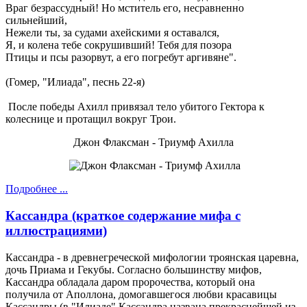
Враг безрассудный! Но мститель его, несравненно
сильнейший,
Нежели ты, за судами ахейскими я оставался,
Я, и колена тебе сокрушивший! Тебя для позора
Птицы и псы разорвут, а его погребут аргивяне".
(Гомер, "Илиада", песнь 22-я)
После победы Ахилл привязал тело убитого Гектора к
колеснице и протащил вокруг Трои.
Джон Флаксман - Триумф Ахилла
Подробнее ...
Кассандра (краткое содержание мифа с
иллюстрациями)
Кассандра - в древнегреческой мифологии троянская царевна,
дочь Приама и Гекубы. Согласно большинству мифов,
Кассандра обладала даром пророчества, который она
получила от Аполлона, домогавшегося любви красавицы
Кассандры (в "Илиаде" Кассандра названа прекраснейшей из