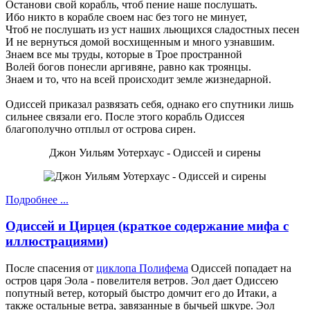
Останови свой корабль, чтоб пение наше послушать.
Ибо никто в корабле своем нас без того не минует,
Чтоб не послушать из уст наших льющихся сладостных песен
И не вернуться домой восхищенным и много узнавшим.
Знаем все мы труды, которые в Трое пространной
Волей богов понесли аргивяне, равно как троянцы.
Знаем и то, что на всей происходит земле жизнедарной.
Одиссей приказал развязать себя, однако его спутники лишь
сильнее связали его. После этого корабль Одиссея
благополучно отплыл от острова сирен.
Джон Уильям Уотерхаус - Одиссей и сирены
Подробнее ...
Одиссей и Цирцея (краткое содержание мифа с
иллюстрациями)
После спасения от
циклопа Полифема
Одиссей попадает на
остров царя Эола - повелителя ветров. Эол дает Одиссею
попутный ветер, который быстро домчит его до Итаки, а
также остальные ветра, завязанные в бычьей шкуре. Эол