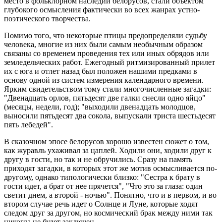
место в фольклорном наследии белорусов, стали объектом
глубокого осмысления фактически во всех жанрах устно-
поэтического творчества.
Помимо того, что некоторые птицы предопределяли судьбу
человека, многие из них были самым необычным образом
связаны со временем проведения тех или иных обрядов или
земледельческих работ. Ежегодный ритмизированный прилет
их с юга и отлет назад был положен нашими предками в
основу одной из систем измерения календарного времени.
Ярким свидетельством тому стали многочисленные загадки:
"Двенадцать орлов, пятьдесят две галки снесли одно яйцо"
(месяцы, недели, год); "выходили двенадцать молодцов,
выносили пятьдесят два сокола, выпускали триста шестьдесят
пять лебедей".
В сказочном эпосе белорусов хорошо известен сюжет о том,
как журавль ухаживал за цаплей. Ходили они, ходили друг к
другу в гости, но так и не обручились. Сразу на память
приходят загадки, в которых этот же мотив осмысливается по-
другому, однако типологически близко: "Сестра к брату в
гости идет, а брат от нее прячется", "Что это за глаза: один
светит днем, а второй - ночью". Понятно, что и в первом, и во
втором случае речь идет о Солнце и Луне, которые ходят
следом друг за другом, но космический брак между ними так
никогда не будет заключен.