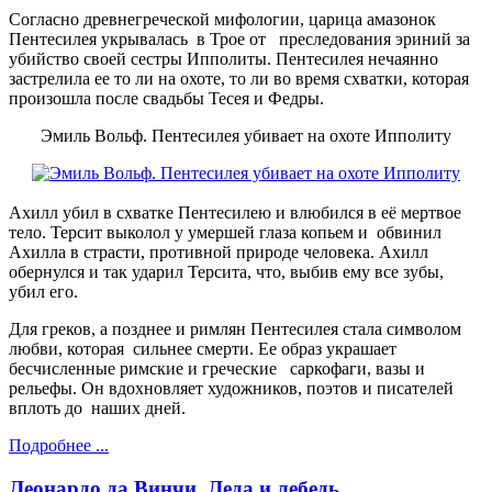
Согласно древнегреческой мифологии, царица амазонок
Пентесилея укрывалась в Трое от преследования эриний за
убийство своей сестры Ипполиты. Пентесилея нечаянно
застрелила ее то ли на охоте, то ли во время схватки, которая
произошла после свадьбы Тесея и Федры.
Эмиль Вольф. Пентесилея убивает на охоте Ипполиту
Ахилл убил в схватке Пентесилею и влюбился в её мертвое
тело. Терсит выколол у умершей глаза копьем и обвинил
Ахилла в страсти, противной природе человека. Ахилл
обернулся и так ударил Терсита, что, выбив ему все зубы,
убил его.
Для греков, а позднее и римлян Пентесилея стала символом
любви, которая сильнее смерти. Ее образ украшает
бесчисленные римские и греческие саркофаги, вазы и
рельефы. Он вдохновляет художников, поэтов и писателей
вплоть до наших дней.
Подробнее ...
Леонардо да Винчи. Леда и лебедь