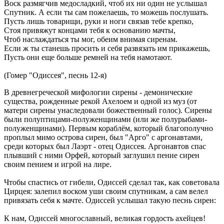
Воск размягчив медосладкий, чтоб их ни один не услышал
Спутник. А если ты сам пожелаешь, то можешь послушать.
Пусть лишь товарищи, руки и ноги связав тебе крепко,
Стоя привяжут концами тебя к основанию мачты,
Чтоб наслаждаться ты мог, обеим внимая сиренам.
Если ж ты станешь просить и себя развязать им прикажешь,
Пусть они еще больше ремней на тебя намотают.
(Гомер "Одиссея", песнь 12-я)
В древнегреческой мифологии сирены - демонические
существа, рожденные рекой Ахелоем и одной из муз (от
матери сирены унаследовали божественный голос). Сирены
были полуптицами-полуженщинами (или же полурыбами-
полуженщинами). Первым кораблём, который благополучно
проплыл мимо острова сирен, был "Арго" с аргонавтами,
среди которых был Лаэрт - отец Одиссея. Аргонавтов спас
плывший с ними Орфей, который заглушил пение сирен
своим пением и игрой на лире.
Чтобы спастись от гибели, Одиссей сделал так, как советовала
Цирцея: залепил воском уши своим спутникам, а сам велел
привязать себя к мачте. Одиссей услышал такую песнь сирен:
К нам, Одиссей многославный, великая гордость ахейцев!