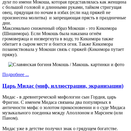
духе по имени Мокоша, которая представлялась как женщина
с большой головой и длинными руками, тайком стригущая
овец, прядущая по ночам в избах (если над пряжей не
произнесена молитва) и запрещающая прясть в праздничные
дни.
Максимально сниженный образ Мокоши - это Кикимора
(Шишимора). Если Мокошь была наказана огнём
громовержца и низвергнута в воду, то Кикимора также
обитает в сыром месте и боится огня. Также Кикимора
позаимствовала у Мокоши связь с пряжей (Кикимора путает
пряжу).
Подробнее ...
Царь Мидас (миф, иллюстрации, экранизации)
Мидас - в древнегреческой мифологии сын Гордия, царь
Фригии. С именем Мидаса связаны два популярных в
античности мифа: о золотом прикосновении и о суде Мидаса
музыкального поединка между Аполлоном и Марсием (или
Паном).
Мидас уже в детстве получил знак о грядущем богатстве.