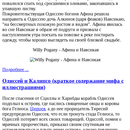
повалился спать под сросшимися оливами, закопавшись в
упавшую листву.
Покровительствущая Одиссею богиня Афина решила
направить к Одиссею дочь Алкиноя (царя феаков) Навсикаю,
"на бессмертных похожую ростом и видом". Афина явилась
во сне Навсикае в образе её подруги и призвала с
наступлением утра поехать на повозке к реке постирать
одежду, чтобы хорошо выглядеть на своей близкой свадьбе.
Willy Pogany - Афина и Навсикая
Подробнее ...
Одиссей и Калипсо (краткое содержание мифа с
иллюстрациями)
После спасения от Сциллы и Харибды корабль Одиссея
подплыл к острову, где паслись священные овцы и коровы
бога Гелиоса.
Цирцея
, а до нее прорицатель Тиресий
предупредили Одиссея, что если тронуть стада Гелиоса, то
Одиссей потеряет всех своих товарищей. Одиссей, помня о
мрачных пророчествах, приказал своим спутникам не
останавливаться и плыть мимо острова, однако товарищи