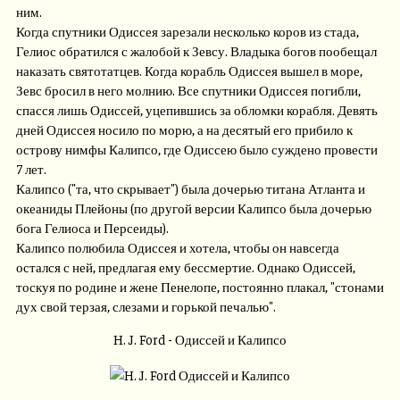
ним.
Когда спутники Одиссея зарезали несколько коров из стада,
Гелиос обратился с жалобой к Зевсу. Владыка богов пообещал
наказать святотатцев. Когда корабль Одиссея вышел в море,
Зевс бросил в него молнию. Все спутники Одиссея погибли,
спасся лишь Одиссей, уцепившись за обломки корабля. Девять
дней Одиссея носило по морю, а на десятый его прибило к
острову нимфы Калипсо, где Одиссею было суждено провести
7 лет.
Калипсо ("та, что скрывает") была дочерью титана Атланта и
океаниды Плейоны (по другой версии Калипсо была дочерью
бога Гелиоса и Персеиды).
Калипсо полюбила Одиссея и хотела, чтобы он навсегда
остался с ней, предлагая ему бессмертие. Однако Одиссей,
тоскуя по родине и жене Пенелопе, постоянно плакал, "стонами
дух свой терзая, слезами и горькой печалью".
H. J. Ford - Одиссей и Калипсо