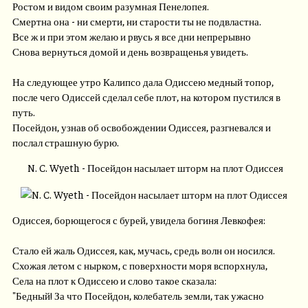
Ростом и видом своим разумная Пенелопея.
Смертна она - ни смерти, ни старости ты не подвластна.
Все ж и при этом желаю и рвусь я все дни непрерывно
Снова вернуться домой и день возвращенья увидеть.
На следующее утро Калипсо дала Одиссею медный топор,
после чего Одиссей сделал себе плот, на котором пустился в
путь.
Посейдон, узнав об освобождении Одиссея, разгневался и
послал страшную бурю.
N. C. Wyeth - Посейдон насылает шторм на плот Одиссея
Одиссея, борющегося с бурей, увидела богиня Левкофея:
Стало ей жаль Одиссея, как, мучась, средь волн он носился.
Схожая летом с нырком, с поверхности моря вспорхнула,
Села на плот к Одиссею и слово такое сказала:
"Бедный! За что Посейдон, колебатель земли, так ужасно