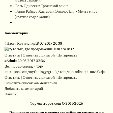
Роль Одиссея в Троянской войне
Генри Райдер Хаггард и Эндрю Лэнг - Мечта мира
(краткое содержание)
Комментарии
#
Настя Крупченкр
18.03.2017 20:38
только, где продолжение, или его нет?
Ответить
|
Ответить с цитатой
|
Цитировать
#
Admin
29.03.2017 02:36
Вот продолжение -
top-
antropos.com/mythology/greek/item/108-odissej-i-navsikaja
Ответить
|
Ответить с цитатой
|
Цитировать
Обновить список комментариев
Добавить комментарий
Наверх
Top-Antropos.com © 2011-2026
При использовании материалов сайта индексируемая