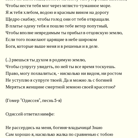
Чтобы нести тебя мог через мглисто-туманное море.
Я ж тебя хлебом, водою и красным вином на дорогу
Щедро снабжу, чтобы голод они от тебя отвращали.
В платье одену тебя и пошлю тебе ветер попутный,
Чтобы вполне невредимым ты прибыл в отцовскую землю,
Если того пожелают царящие в небе широком
Боги, которые выше меня и в решеньи и в деле.
(...) рвешься ты духом в родимую землю,
Чтобы супругу увидеть, по ней ты все время тоскуешь.
Право, могу похвалиться, - нисколько ни видом, ни ростом
Не уступлю я супруге твоей. Да и можно ль с богиней
Меряться женщине смертной земною своей красотою?
(Гомер "Одиссея", песнь 5-я)
Одиссей ответил нимфе:
Не рассердись на меня, богиня-владычица! Знаю
Сам хорошо я, насколько жалка по сравненью с тобою