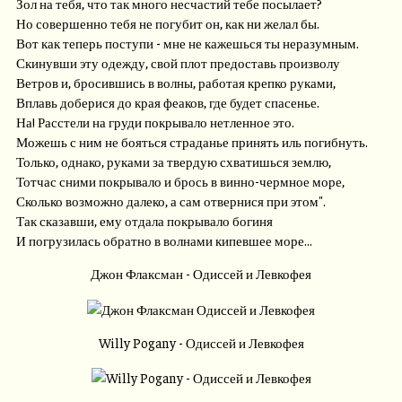
Зол на тебя, что так много несчастий тебе посылает?
Но совершенно тебя не погубит он, как ни желал бы.
Вот как теперь поступи - мне не кажешься ты неразумным.
Скинувши эту одежду, свой плот предоставь произволу
Ветров и, бросившись в волны, работая крепко руками,
Вплавь доберися до края феаков, где будет спасенье.
На! Расстели на груди покрывало нетленное это.
Можешь с ним не бояться страданье принять иль погибнуть.
Только, однако, руками за твердую схватишься землю,
Тотчас сними покрывало и брось в винно-чермное море,
Сколько возможно далеко, а сам отвернися при этом".
Так сказавши, ему отдала покрывало богиня
И погрузилась обратно в волнами кипевшее море...
Джон Флаксман - Одиссей и Левкофея
Willy Pogany - Одиссей и Левкофея