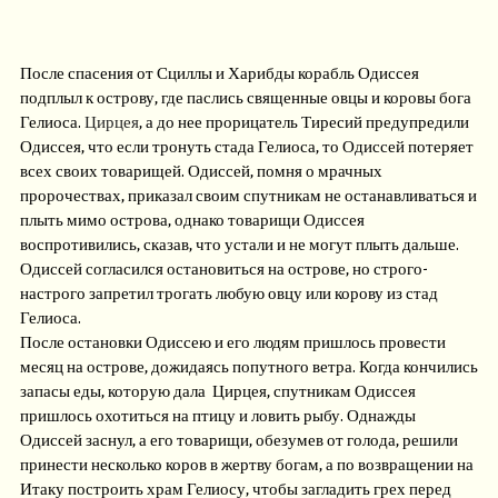
После спасения от Сциллы и Харибды корабль Одиссея
подплыл к острову, где паслись священные овцы и коровы бога
Гелиоса.
Цирцея
, а до нее прорицатель Тиресий предупредили
Одиссея, что если тронуть стада Гелиоса, то Одиссей потеряет
всех своих товарищей. Одиссей, помня о мрачных
пророчествах, приказал своим спутникам не останавливаться и
плыть мимо острова, однако товарищи Одиссея
воспротивились, сказав, что устали и не могут плыть дальше.
Одиссей согласился остановиться на острове, но строго-
настрого запретил трогать любую овцу или корову из стад
Гелиоса.
После остановки Одиссею и его людям пришлось провести
месяц на острове, дожидаясь попутного ветра. Когда кончились
запасы еды, которую дала Цирцея, спутникам Одиссея
пришлось охотиться на птицу и ловить рыбу. Однажды
Одиссей заснул, а его товарищи, обезумев от голода, решили
принести несколько коров в жертву богам, а по возвращении на
Итаку построить храм Гелиосу, чтобы загладить грех перед