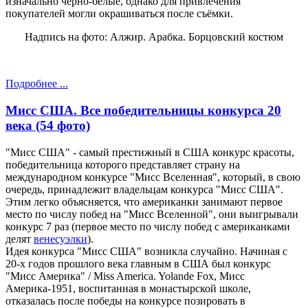
изначально черно-белые, однако для привлечения
покупателей могли окрашиваться после съёмки.
Надпись на фото: Алжир. Арабка. Борцовский костюм
Подробнее ...
Мисс США. Все победительницы конкурса 20
века (54 фото)
"Мисс США" - самый престижный в США конкурс красоты,
победительница которого представляет страну на
международном конкурсе "Мисс Вселенная", который, в свою
очередь, принадлежит владельцам конкурса "Мисс США".
Этим легко объясняется, что американки занимают первое
место по числу побед на "Мисс Вселенной", они выигрывали
конкурс 7 раз (первое место по числу побед с американками
делят
венесуэлки
).
Идея конкурса "Мисс США" возникла случайно. Начиная с
20-х годов прошлого века главным в США был конкурс
"Мисс Америка" / Miss America. Yolande Fox, Мисс
Америка-1951, воспитанная в монастырской школе,
отказалась после победы на конкурсе позировать в