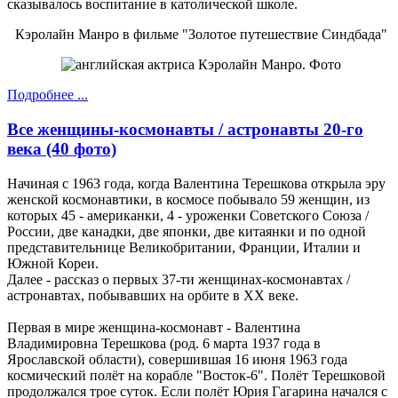
сказывалось воспитание в католической школе.
Кэролайн Манро в фильме "Золотое путешествие Синдбада"
Подробнее ...
Все женщины-космонавты / астронавты 20-го
века (40 фото)
Начиная с 1963 года, когда Валентина Терешкова открыла эру
женской космонавтики, в космосе побывало 59 женщин, из
которых 45 - американки, 4 - уроженки Советского Союза /
России, две канадки, две японки, две китаянки и по одной
представительнице Великобритании, Франции, Италии и
Южной Кореи.
Далее - рассказ о первых 37-ти женщинах-космонавтах /
астронавтах, побывавших на орбите в ХХ веке.
Первая в мире женщина-космонавт - Валентина
Владимировна Терешкова (род. 6 марта 1937 года в
Ярославской области), совершившая 16 июня 1963 года
космический полёт на корабле "Восток-6". Полёт Терешковой
продолжался трое суток. Если полёт Юрия Гагарина начался с