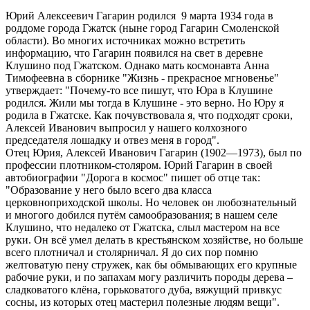
Юрий Алексеевич Гагарин родился 9 марта 1934 года в
роддоме города Гжатск (ныне город Гагарин Смоленской
области). Во многих источниках можно встретить
информацию, что Гагарин появился на свет в деревне
Клушино под Гжатском. Однако мать космонавта Анна
Тимофеевна в сборнике "Жизнь - прекрасное мгновенье"
утверждает: "Почему-то все пишут, что Юра в Клушине
родился. Жили мы тогда в Клушине - это верно. Но Юру я
родила в Гжатске. Как почувствовала я, что подходят сроки,
Алексей Иванович выпросил у нашего колхозного
председателя лошадку и отвез меня в город".
Отец Юрия, Алексей Иванович Гагарин (1902—1973), был по
профессии плотником-столяром. Юрий Гагарин в своей
автобиографии "Дорога в космос" пишет об отце так:
"Образование у него было всего два класса
церковноприходской школы. Но человек он любознательный
и многого добился путём самообразования; в нашем селе
Клушино, что недалеко от Гжатска, слыл мастером на все
руки. Он всё умел делать в крестьянском хозяйстве, но больше
всего плотничал и столярничал. Я до сих пор помню
желтоватую пену стружек, как бы обмывающих его крупные
рабочие руки, и по запахам могу различить породы дерева –
сладковатого клёна, горьковатого дуба, вяжущий привкус
сосны, из которых отец мастерил полезные людям вещи".