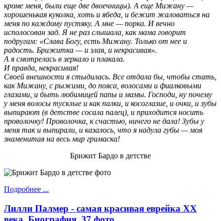
кроме меня, были еще две двоечницы). А еще Мижану —
хорошенькая куколка, хоть и ябеда, и бежит жаловаться на
меня по каждому пустяку. А мне — порка. И вечно
исполосован зад. Я не раз слышала, как мама говорит
подругам: «Слава Богу, есть Мижану. Только от нее и
радость. Брижитка — и злая, и некрасивая».
А я смотрелась в зеркало и плакала.
И правда, некрасивая!
Своей внешности я стыдилась. Все отдала бы, чтобы стать,
как Мижану, с рыжими, до пояса, волосами и фиалковыми
глазами, и быть любимицей папы и мамы. Господи, ну почему
у меня волосы тусклые и как палки, и косоглазие, и очки, и зубы
выпирают (в детстве сосала палец), и приходится носить
проволочку! Проволочка, к счастью, ничего не дала! Зубы у
меня так и выпирали, и казалось, что я надула губы — моя
знаменитая на весь мир гримаска!
Брижит Бардо в детстве
Подробнее ...
Лилли Палмер - самая красивая еврейка ХХ
века. Биография, 37 фото