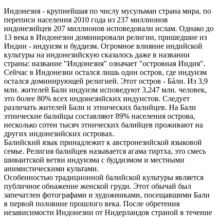
Индонезия - крупнейшая по числу мусульман страна мира, по
переписи населения 2010 года из 237 миллионов
индонезийцев 207 миллионов исповедовали ислам. Однако до
13 века в Индонезии доминировали религии, пришедшие из
Индии - индуизм и буддизм. Огромное влияние индийской
культуры на индонезийскую сказалось даже в названии
страны: название "Индонезия" означает "островная Индия".
Сейчас в Индонезии остался лишь один остров, где индуизм
остался доминирующей религией. Этот остров - Бáли. Из 3,9
млн. жителей Бали индуизм исповедуют 3,247 млн. человек,
это более 80% всех индонезийских индуистов. Следует
различать жителей Бали и этнических балийцев. На Бали
этнические балийцы составляют 89% населения острова,
несколько сотен тысяч этнических балийцев проживают на
других индонезийских островах.
Балийский язык принадлежит к австронезийской языковой
семье. Религия балийцев называется агама тиртха, это смесь
шиваитской ветви индуизма с буддизмом и местными
анимистическими культами.
Особенностью традиционной балийской культуры является
публичное обнажение женской груди. Этот обычай был
запечатлен фотографами и художниками, посещавшими Бали
в первой половине прошлого века. После обретения
независимости Индонезии от Нидерландов страной в течение