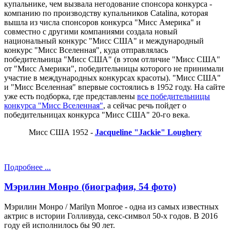
купальнике, чем вызвала негодование спонсора конкурса -
компанию по производству купальников Catalina, которая
вышла из числа спонсоров конкурса "Мисс Америка" и
совместно с другими компаниями создала новый
национальный конкурс "Мисс США" и международный
конкурс "Мисс Вселенная", куда отправлялась
победительница "Мисс США" (в этом отличие "Мисс США"
от "Мисс Америки", победительницы которого не принимали
участие в международных конкурсах красоты). "Мисс США"
и "Мисс Вселенная" впервые состоялись в 1952 году. На сайте
уже есть подборка, где представлены
все победительницы
конкурса "Мисс Вселенная"
, а сейчас речь пойдет о
победительницах конкурса "Мисс США" 20-го века.
Мисс США 1952 -
Jacqueline "Jackie" Loughery
Подробнее ...
Мэрилин Монро (биография, 54 фото)
Мэрилин Монро / Marilyn Monroe - одна из самых известных
актрис в истории Голливуда, секс-символ 50-х годов. В 2016
году ей исполнилось бы 90 лет.