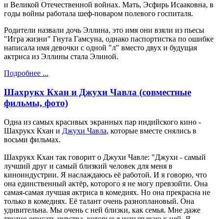
и Великой Отечественной войнах. Мать, Эсфирь Исааковна, в
годы войны работала шеф-поваром полевого госпиталя.
Родители назвали дочь Эллина, это имя они взяли из пьесы
"Игра жизни" Гнута Гамсуна, однако паспортистка по ошибке
написала имя девочки с одной "л" вместо двух и будущая
актриса из Эллины стала Элиной.
Подробнее ...
Шахрукх Кхан и Джухи Чавла (совместные
фильмы, фото)
Одна из самых красивых экранных пар индийского кино -
Шахрукх Кхан и
Джухи Чавла
, которые вместе снялись в
восьми фильмах.
Шахрукх Кхан так говорит о Джухи Чавле: "Джухи - самый
лучший друг и самый близкий человек для меня в
киноиндустрии. Я наслаждаюсь её работой. И я говорю, что
она единственный актёр, которого я не могу превзойти. Она
самая-самая лучшая актриса в комедиях. Но она прекрасна не
только в комедиях. Её талант очень разноплановый. Она
удивительна. Мы очень с ней близки, как семья. Мне даже
трудно описать чувства, которые я испытываю к ней. Я