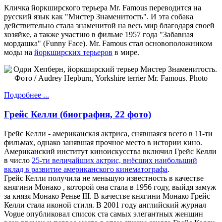
Кличка йоркширского терьера Mr. Famous переводится на
русский язык как "Мистер Знаменитость". И эта собака
действительно стала знаменитой на весь мир благодаря своей
хозяйке, а также участию в фильме 1957 года "Забавная
мордашка" (Funny Face). Mr. Famous стал основоположником
моды на
йоркширских терьеров
в мире.
Подробнее ...
Грейс Келли (биография, 22 фото)
Грейс Келли - американская актриса, снявшаяся всего в 11-ти
фильмах, однако занявшая прочное место в истории кино.
Американский институт киноискусства включил Грейс Келли
в число
25-ти величайших актрис, внёсших наибольший
вклад в развитие американского кинематографа
.
Грейс Келли получила не меньшую известность в качестве
княгини Монако , которой она стала в 1956 году, выйдя замуж
за князя Монако Ренье III. В качестве княгини Монако Грейс
Келли стала иконой стиля. В 2001 году английский журнал
Vogue опубликовал список ста самых элегантных женщин