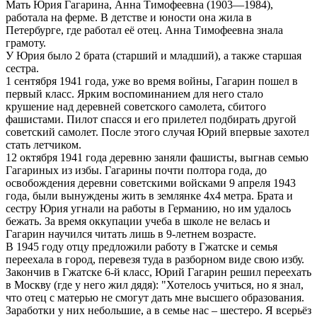
Мать Юрия Гагарина, Анна Тимофеевна (1903—1984),
работала на ферме. В детстве и юности она жила в
Петербурге, где работал её отец. Анна Тимофеевна знала
грамоту.
У Юрия было 2 брата (старший и младший), а также старшая
сестра.
1 сентября 1941 года, уже во время войны, Гагарин пошел в
первый класс. Ярким воспоминанием для него стало
крушение над деревней советского самолета, сбитого
фашистами. Пилот спасся и его прилетел подбирать другой
советский самолет. После этого случая Юрий впервые захотел
стать летчиком.
12 октября 1941 года деревню заняли фашисты, выгнав семью
Гагариных из избы. Гагарины почти полтора года, до
освобождения деревни советскими войсками 9 апреля 1943
года, были вынуждены жить в землянке 4х4 метра. Брата и
сестру Юрия угнали на работы в Германию, но им удалось
бежать. За время оккупации учеба в школе не велась и
Гагарин научился читать лишь в 9-летнем возрасте.
В 1945 году отцу предложили работу в Гжатске и семья
переехала в город, перевезя туда в разборном виде свою избу.
Закончив в Гжатске 6-й класс, Юрий Гагарин решил переехать
в Москву (где у него жил дядя): "Хотелось учиться, но я знал,
что отец с матерью не смогут дать мне высшего образования.
Заработки у них небольшие, а в семье нас – шестеро. Я всерьёз