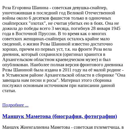
Роза Егоровна Шанина - советская девушка-снайпер,
уничтожившая в последний год Великой Отечественной
войны около 6 десятков фашистов только в одиночных
снайперских "охотах", не считая убитых ею в боях. Она не
дожила до победы всего 3 месяца, погибнув 28 января 1945
года в Восточной Пруссии. В то время как о многих
советских женщинах-снайперах осталось крайне мало
сведений, о жизни Розы Шаниной известно достаточно
хорошо, причем из первых уст, т.к. на фронте Роза вела
дневник, который сохранился (оригинал хранится в
Архангельском областном краеведческом музее) и был
опубликован. Наиболее полная версия фронтового дневника
Розы Шаниной была издана в 2011 году на её малой родине -
в Устьянском районе Архангельской области в сборнике "Она
завещала нам песни и росы". Материал этого сборника
послужил основным источником при написании данной
статьи.
Подробнее ...
Маншук Маметова (биография, фотографии)
Маншук Жиенгалиевна Маметова - советская пулеметчица, в