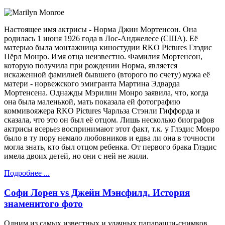
Настоящее имя актрисы - Норма Джин Мортенсон. Она
родилась 1 июня 1926 года в Лос-Анджелесе (США). Её
матерью была монтажница киностудии RKO Pictures Глэдис
Пёрл Монро. Имя отца неизвестно. Фамилия Мортенсон,
которую получила при рождении Норма, является
искаженной фамилией бывшего (второго по счету) мужа её
матери - норвежского эмигранта Мартина Эдварда
Мортенсена. Однажды Мэрилин Монро заявила, что, когда
она была маленькой, мать показала ей фотографию
коммивояжера RKO Pictures Чарльза Стэнли Гиффорда и
сказала, что это он был её отцом. Лишь несколько биографов
актрисы всерьез воспринимают этот факт, т.к. у Глэдис Монро
было в ту пору немало любовников и едва ли она в точности
могла знать, кто был отцом ребенка. От первого брака Глэдис
имела двоих детей, но они с ней не жили.
Подробнее ...
Софи Лорен vs Джейн Мэнсфилд. История
знаменитого фото
Одним из самых известных и удачных папарацци-снимков