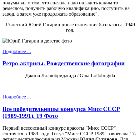
подумывал о том, что сначала надо овладеть каким то
ремеслом, получить рабочую квалификацию, поступить на
завод, а затем уже продолжать образование".
15-летний Юрий Гагарин после окончания 6-го класса. 1949
год.
Подробнее ...
Ретро-актрисы. Рождественские фотографии
Джина Лоллобриджида / Gina Lollobrigida
Подробнее ...
Все победительницы конкурса Мисс СССР
(1989-1991). 19 Фото
Первый всесоюзный конкурс красоты "Мисс СССР"
состоялся в 1989 году. Титул "Мисс СССР 1989" завоевала 17-
летняя десятиклассница из Москвы
Юлия Суханова
. Для