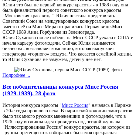
Юлии это был не первый конкурс красоты - в 1988 году она
была финалисткой первого советского конкурса красоты
"Московская красавица". Юлия не стала представлять
Советский Союз на международных конкурсах красоты,
вместо неё на Мисс Мира отправилась Первая вице-Мисс
СССР 1989 Анна Горбунова из Зеленограда.
Юлия Суханова после победы на Мисс СССР уехала в США и
начала карьеру фотомодели. Сейчас Юлия занимается
бизнесом - возглавляет компанию, которая выпускает
генераторы «горного» воздуха. Что касается семейной жизни,
то Юлия Суханова не замужем, детей у нее нет.
Подробнее ...
Все победительницы конкурса Мисс Россия
(1929-1939). 28 фото
История конкурса красоты "
Мисс Россия
" началась в Париже
в 20-е годы прошлого века. В парижской колонии эмигрантов
было так много русских манекенщиц и фотомоделей, что в
1926 году возникла идея проводить под эгидой журнала
"Иллюстрированная Россия" конкурс красоты, на котором из
группы претенденток избиралась бы самая прекрасная