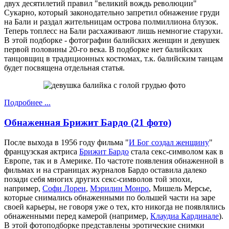
двух десятилетий правил "великий вождь революции"
Сукарно, который законодательно запретил обнажение груди
на Бали и раздал жительницам острова полмиллиона блузок.
Теперь топлесс на Бали расхаживают лишь немногие старухи.
В этой подборке - фотографии балийских женщин и девушек
первой половины 20-го века. В подборке нет балийских
танцовщиц в традиционных костюмах, т.к. балийским танцам
будет посвящена отдельная статья.
Подробнее ...
Обнаженная Брижит Бардо (21 фото)
После выхода в 1956 году фильма "
И Бог создал женщину
"
французская актриса
Брижит Бардо
стала секс-символом как в
Европе, так и в Америке. По частоте появления обнаженной в
фильмах и на страницах журналов Бардо оставила далеко
позади себя многих других секс-символов той эпохи,
например,
Софи Лорен
,
Мэрилин Монро
, Мишель Мерсье,
которые снимались обнаженными по большей части на заре
своей карьеры, не говоря уже о тех, кто никогда не появлялись
обнаженными перед камерой (например,
Клаудиа Кардинале
).
В этой фотоподборке представлены эротические снимки