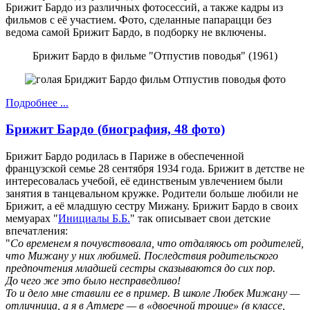
Брижит Бардо из различных фотосессий, а также кадры из
фильмов с её участием. Фото, сделанные папарацци без
ведома самой Брижит Бардо, в подборку не включены.
Брижит Бардо в фильме "Отпустив поводья" (1961)
Подробнее ...
Брижит Бардо (биография, 48 фото)
Брижит Бардо родилась в Париже в обеспеченной
французской семье 28 сентября 1934 года. Брижит в детстве не
интересовалась учебой, её единственым увлечением были
занятия в танцевальном кружке. Родители больше любили не
Брижит, а её младшую сестру Мижану. Брижит Бардо в своих
мемуарах "
Инициалы Б.Б.
" так описывает свои детские
впечатления:
"
Со временем я почувствовала, что отдаляюсь от родителей,
что Мижану у них любимей. Последствия родительского
предпочтения младшей сестры сказываются до сих пор.
До чего же это было несправедливо!
То и дело мне ставили ее в пример. В школе Любек Мижану —
отличница, а я в Атмере — в «двоечной троице» (в классе,