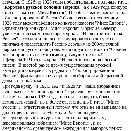
девушка. С 1926 по 1928 годы победительница получала титул
"
Королева русской колонии Парижа
", а с 1929 года конкурс
стал называться "
Мисс Россия
". Преобразование конкурса от
"Иллюстрированной России" было связано с появлением в
1928 году международного конкурса красоты "Мисс Европа".
Организатор конкурса "Мисс Европа" Морис де Валефф
уведомил письмом редактора журнала "Иллюстрированная
Россия" о создании нового международного конкурса и
пригласил представлять Россию девушку из 200-тысячной
парижской русской общины, мотивируя это тем, что "Советы
могли прислать не ту красавицу, какую хотелось бы".
7 февраля 1931 года журнал "Иллюстрированная Россия"
писал: "В шестой раз за время существования русской
эмиграции собирается в редакции "Иллюстрированной
России" франко-русское жюри для выборов самой красивой
девушки зарубежья.
Три года кряду - в 1926, 1927 и 1928 г.г. - наша избранница
венчалась эфемерной короной "королевы русской колонии".
Потом, начиная с 1929 года, она стала получать более
демократический, но и более ответственный титул "Мисс
России", - ответственный потому, что отныне ей выпадало на
долю представлять зарубежную Россию на двух
международных конкурсах красоты: на парижском,
завершающимся избранием "Мисс Европы", и на
американском, организуемом ежегодно для выборов "Мисс