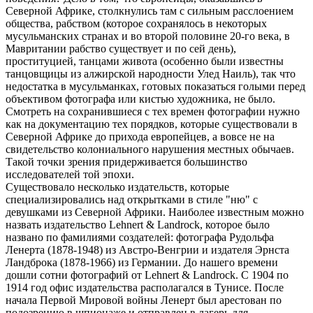
Северной Африке, столкнулись там с сильным расслоением
общества, рабством (которое сохранялось в некоторых
мусульманских странах и во второй половине 20-го века, в
Мавритании рабство существует и по сей день),
проституцией, танцами живота (особенно были известны
танцовщицы из алжирской народности Улед Наиль), так что
недостатка в мусульманках, готовых показаться голыми перед
объективом фотографа или кистью художника, не было.
Смотреть на сохранившиеся с тех времен фотографии нужно
как на документацию тех порядков, которые существовали в
Северной Африке до прихода европейцев, а вовсе не на
свидетельство колониального нарушения местных обычаев.
Такой точки зрения придерживается большинство
исследователей той эпохи.
Существовало несколько издательств, которые
специализировались над открытками в стиле "ню" с
девушками из Северной Африки. Наиболее известным можно
назвать издательство Lehnert & Landrock, которое было
названо по фамилиями создателей: фотографа Рудольфа
Ленерта (1878-1948) из Австро-Венгрии и издателя Эрнста
Ландброка (1878-1966) из Германии. До нашего времени
дошли сотни фотографий от Lehnert & Landrock. С 1904 по
1914 год офис издательства располагался в Тунисе. После
начала Первой Мировой войны Ленерт был арестован по
подозрению в шпионаже и отправлен в лагерь для