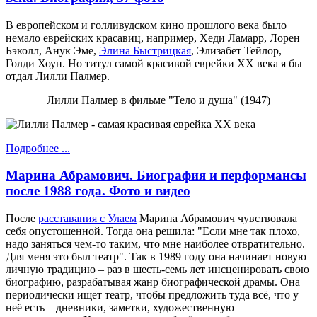
В европейском и голливудском кино прошлого века было
немало еврейских красавиц, например, Хеди Ламарр, Лорен
Бэколл, Анук Эме,
Элина Быстрицкая
, Элизабет Тейлор,
Голди Хоун. Но титул самой красивой еврейки ХХ века я бы
отдал Лилли Палмер.
Лилли Палмер в фильме "Тело и душа" (1947)
Подробнее ...
Марина Абрамович. Биография и перформансы
после 1988 года. Фото и видео
После
расставания с Улаем
Марина Абрамович чувствовала
себя опустошенной. Тогда она решила: "Если мне так плохо,
надо заняться чем-то таким, что мне наиболее отвратительно.
Для меня это был театр". Так в 1989 году она начинает новую
личную традицию – раз в шесть-семь лет инсценировать свою
биографию, разрабатывая жанр биографической драмы. Она
периодически ищет театр, чтобы предложить туда всё, что у
неё есть – дневники, заметки, художественную