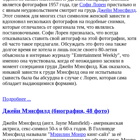
является фотография 1957 года, где
Софи Лорен
пристально и
с явным неудовольствием смотрит на грудь
Джейн Мэнсфилд
.
Этот снимок для многих стал символом женской зависти и
вдохновил нескольких фотографов на подобные снимки,
которые отличались от оригинала тем, что являлись
постановочными. Софи Лорен призналась, что всегда
отказывалась ставить свой автограф на этой фотографии, хотя
ей часто такое предлагали. Обсуждать это фото она также
долгое время не хотела и лишь после своего 80-летия
объяснила в интервью журналу "Entertainment Weekly", что
именно она чувствовала, когда её неожиданно засняли в
момент созерцания груди Джейн Мэнсфилд. Как оказалось,
никакой зависти к груди Мэнсфилд она не испытывала
(зависть была бы абсурдна в случае с Лорен, которая сама
обладает выдающимися формами).
Подробнее ...
Джейн Мэнсфилд (биография, 48 фото)
Джейн Мэнсфилд (англ. Jayne Mansfield) - американская
актриса, секс-символ 50-х и 60-х годов. В Голливуде
Мэнсфилд называли "
Мэрилин Монро
кинг-сайз" за её
выдающуюся грудь, превосходившую по объему грудь Монро.