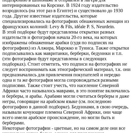
интернированных на Корсике. В 1924 году издательство
возродилось (на этот раз в Египте) и существовало до 1930
года. Другие известные издательства, которые
специализировались на фотографиях обнаженных женщин из
французских колоний: Levy & Fils, idéale P. S, Neurdein.
В этой подборке будут представлены открытки разных
издательств и фотографов начала 20-го века, на которых
изображены обнаженные арабки (судя по подписях на
фотографиях) из Алжира, Марокко и Туниса. Также открытки
подписывались как мавританки, берберки, бедуинки и т.п.
(эти фотографии будут представлены в следующих
подборках). Стоит отметить, что подписи на фотографиях не
следует воспринимать как этнографический материал, т.к. они
предназначались для привлечения покупателей и нередко
одна и та же фотография могла сопровождаться разными
подписями. Также стоит учесть, что население Северной
Африки часто называлось маврами, в это понятие включались
и берберы, и арабы. Арабами могли считаться берберы и даже
негры, говорящие на арабском языке (см. последнюю
фотографию в данной подборке). Бедуинами, в свою очередь,
называли кочующие племена Северной Африки, они чаще
всего имели арабское происхождение, но могли быть и
берберами.
Некоторые фотографии - цветные, но на самом деле они все