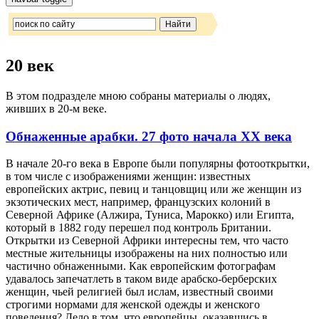
20 век
В этом подразделе мною собраны материалы о людях,
живших в 20-м веке.
Обнаженные арабки. 27 фото начала ХХ века
В начале 20-го века в Европе были популярны фотооткрытки,
в том числе с изображениями женщин: известных
европейских актрис, певиц и танцовщиц или же женщин из
экзотических мест, например, французских колоний в
Северной Африке (Алжира, Туниса, Марокко) или Египта,
который в 1882 году перешел под контроль Британии.
Открытки из Северной Африки интересны тем, что часто
местные жительницы изображены на них полностью или
частично обнаженными. Как европейским фотографам
удавалось запечатлеть в таком виде арабско-берберских
женщин, чьей религией был ислам, известный своими
строгими нормами для женской одежды и женского
поведения? Дело в том, что европейцы, оказавшись в