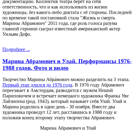
документацию. Коллектив театра берёт на себя
ответственность, что и как использовать из жизни
художницы, без какого-либо диктата с её стороны. Последней
по времени такой постановкой стала "Жизнь и смерть
Марины Абрамович" 2011 года, где роль голоса разума
главной героини сыграл известный американский актер
Уильям Дефо.
Подробнее ...
Марина Абрамович и Улай. Перформансы 1976-
1988 годов. Фото и видео
Творчество Марины Абра́мович можно разделить на 3 этапа.
Первый этап длился до 1976 года
. В 1976 году Абрамович
переезжает в Амстердам, разводится с мужем Нешой
Париповичем и встречает немецкого художника Франка Уве
Лайзипена (род. 1943), который называет себя Улай. Улай и
Марина родились в один день - 30 ноября. Вместе два
художника проведут 12 лет, расставшись в 1988 году и
положив конец второму этапу творчества Абрамович.
Марина Абрамович и Улай