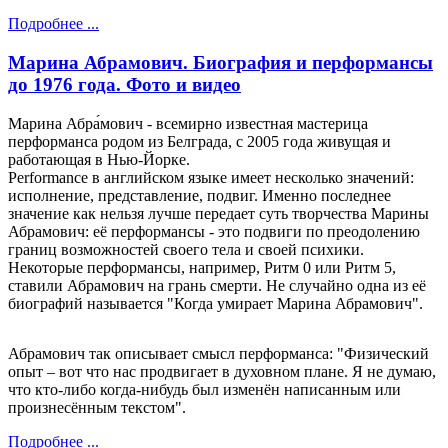
Подробнее ...
Марина Абрамович. Биография и перформансы
до 1976 года. Фото и видео
Марина Абра́мович - всемирно известная мастерица
перформанса родом из Белграда, с 2005 года живущая и
работающая в Нью-Йорке.
Performance в английском языке имеет несколько значений:
исполнение, представление, подвиг. Именно последнее
значение как нельзя лучше передает суть творчества Марины
Абрамович: её перформансы - это подвиги по преодолению
границ возможностей своего тела и своей психики.
Некоторые перформансы, например, Ритм 0 или Ритм 5,
ставили Абрамович на грань смерти. Не случайно одна из её
биографий называется "Когда умирает Марина Абрамович".
Абрамович так описывает смысл перформанса: "Физический
опыт – вот что нас продвигает в духовном плане. Я не думаю,
что кто-либо когда-нибудь был изменён написанным или
произнесённым текстом".
Подробнее ...