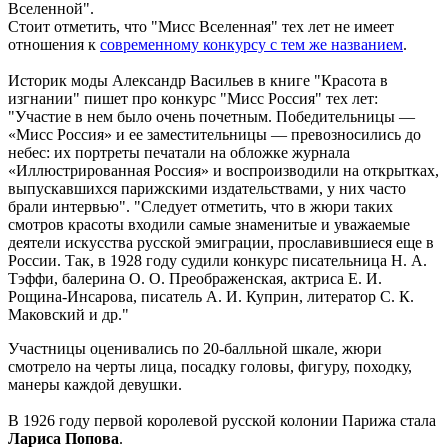
Вселенной".
Стоит отметить, что "Мисс Вселенная" тех лет не имеет
отношения к
современному конкурсу с тем же названием
.
Историк моды Александр Васильев в книге "Красота в
изгнании" пишет про конкурс "Мисс Россия" тех лет:
"Участие в нем было очень почетным. Победительницы —
«Мисс Россия» и ее заместительницы — превозносились до
небес: их портреты печатали на обложке журнала
«Иллюстрированная Россия» и воспроизводили на открытках,
выпускавшихся парижскими издательствами, у них часто
брали интервью". "Следует отметить, что в жюри таких
смотров красоты входили самые знаменитые и уважаемые
деятели искусства русской эмиграции, прославившиеся еще в
России. Так, в 1928 году судили конкурс писательница Н. А.
Тэффи, балерина О. О. Преображенская, актриса Е. И.
Рощина-Инсарова, писатель А. И. Куприн, литератор С. К.
Маковский и др."
Участницы оценивались по 20-балльной шкале, жюри
смотрело на черты лица, посадку головы, фигуру, походку,
манеры каждой девушки.
В 1926 году первой королевой русской колонии Парижа стала
Лариса Попова
.