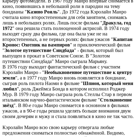
карьеру фотомодели. В 1967 году Манро впервые снимается в
кино, появившись в небольшой роли в пародии на тему
бондианы "
Казино Рояль
". До 1972 года Кэролайн Манро
считала кино второстепенным для себя занятием, снимаясь
лишь в небольших ролях. Лишь после фильма "
Дракула, год
1972
" она решила стать полноценной актрисой. В 1974 году
выходят сразу два фильма, где она была уже не на
второстепенных, а не первых ролях: фильм ужасов "
Капитан
Кронос: Охотник на вампиров
" и приключенческий фильм
"
Золотое путешествие Синдбада
" - фильм, который был
выпущен в прокат в Советском Союзе. В "Золотом
путешествии Синдбада" Манро сыграла Марьяну.
В 1976 году выходит фантастический фильм с участием
Кэролайн Манро - "
Необыкновенное путешествие к центру
земли
", а в 1977 году Манро вновь появляется в бондиане,
сыграв роль пилота Наоми в фильме "
Шпион, который меня
любил
", роль Джеймса Бонда в котором исполнил Роджер
Мур. В 1979 году Манро сыграла роль Стеллы Стар в первом
итальянском научно-фантастическом фильме "
Столкновение
звёзд
". В 80-е годы Манро снимается в основном в фильмах
ужасов, а в 90-е годы решила уделять больше внимания двум
своим дочерям и мужу и стала появляться в кино не так часто.
Кэролайн Манро всю свою карьеру отвергала любые
предложения сниматься полностью обнажённой. Видимо,