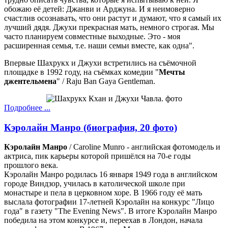
обожаю её детей: Джанви и Арджуна. И я неимоверно
счастлив осознавать, что они растут и думают, что я самый их
лучший дядя. Джухи прекрасная мать, немного строгая. Мы
часто планируем совместные выходные. Это - моя
расширенная семья, т.е. наши семьи вместе, как одна".
Впервые Шахрукх и Джухи встретились на съёмочной
площадке в 1992 году, на съёмках комедии "
Мечты
джентельмена
" / Raju Ban Gaya Gentleman.
Подробнее ...
Кэролайн Манро (биография, 20 фото)
Кэролайн Манро
/ Caroline Munro - английская фотомодель и
актриса, пик карьеры которой пришёлся на 70-е годы
прошлого века.
Кэролайн Манро родилась 16 января 1949 года в английском
городе Виндзор, училась в католической школе при
монастыре и пела в церковном хоре. В 1966 году её мать
выслала фотографии 17-летней Кэролайн на конкурс "Лицо
года" в газету "The Evening News". В итоге Кэролайн Манро
победила на этом конкурсе и, переехав в Лондон, начала