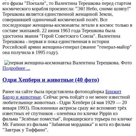
его фразы "Поехали", то Валентина Терешкова перед стартом
космического корабля произнесла: "Эй! Небо, сними шляпу!"
Терешкова является единственной женщиной Земли,
совершившей одиночный космический полёт. Все
последующие женщины-космонавты летали в космос только в
составе экипажей. 22 июня 1963 года Терешкова была
удостоена звания "Герой Советского Союза". Валентина
Терешкова - первая и пока единственная в истории
Российской армии женщина-генерал (звание "генерал-майор"
она получила в 1995 году).
Подробнее ...
Одри Хепберн и животные (40 фото)
Ранее на сайте была представлена фотоподборка
Брижит
Бардо и животные
. Сейчас речь пойдёт о не менее известной
любительнице животных - Одри Хепберн (4 мая 1929 — 20
января 1993). Поклонники актрисы сразу же вспомнят трёх
известных её спутников - оленёнка по кличке Pippin из
фильма "Зелёные поместья", йоркширского терьера по кличке
Mr. Famous из фильма "Забавная мордашка" и кота из фильма
"Завтрак у Тиффани".