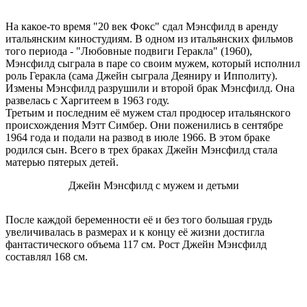
На какое-то время "20 век Фокс" сдал Мэнсфилд в аренду
итальянским киностудиям. В одном из итальянских фильмов
того периода - "Любовные подвиги Геракла" (1960),
Мэнсфилд сыграла в паре со своим мужем, который исполнил
роль Геракла (сама Джейн сыграла Деяниру и Ипполиту).
Измены Мэнсфилд разрушили и второй брак Мэнсфилд. Она
развелась с Харгитеем в 1963 году.
Третьим и последним её мужем стал продюсер итальянского
происхождения Мэтт Симбер. Они поженились в сентябре
1964 года и подали на развод в июле 1966. В этом браке
родился сын. Всего в трех браках Джейн Мэнсфилд стала
матерью пятерых детей.
Джейн Мэнсфилд с мужем и детьми
После каждой беременности её и без того большая грудь
увеличивалась в размерах и к концу её жизни достигла
фантастического объема 117 см. Рост Джейн Мэнсфилд
составлял 168 см.