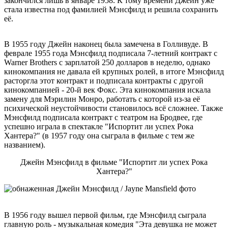
закончился лишь в январе 1958. К тому времени Джейн уже
стала известна под фамилией Мэнсфилд и решила сохранить
её.
В 1955 году Джейн наконец была замечена в Голливуде. В
феврале 1955 года Мэнсфилд подписала 7-летний контракт с
Warner Brothers с зарплатой 250 долларов в неделю, однако
кинокомпания не давала ей крупных ролей, в итоге Мэнсфилд
расторгла этот контракт и подписала контракты с другой
кинокомпанией - 20-й век Фокс. Эта кинокомпания искала
замену для Мэрилин Монро, работать с которой из-за её
психической неустойчивости становилось всё сложнее. Также
Мэнсфилд подписала контракт с театром на Бродвее, где
успешно играла в спектакле "Испортит ли успех Рока
Хантера?" (в 1957 году она сыграла в фильме с тем же
названием).
Джейн Мэнсфилд в фильме "Испортит ли успех Рока
Хантера?"
В 1956 году вышел первой фильм, где Мэнсфилд сыграла
главную роль - музыкальная комедия "Эта девушка не может