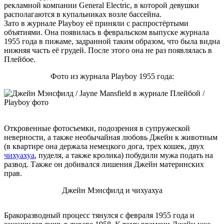
рекламной компании General Electric, в которой девушки
располагаются в купальниках возле бассейна.
Зато в журнале Playboy её приняли с распростёртыми
объятиями. Она появилась в февральском выпуске журнала
1955 года в пижаме, задранной таким образом, что была видна
нижняя часть её грудей. После этого она не раз появлялась в
Плейбое.
Фото из журнала Playboy 1955 года:
Откровенные фотосъемки, подозрения в супружеской
неверности, а также необычайная любовь Джейн к животным
(в квартире она держала немецкого дога, трех кошек, двух
чихуахуа
, пуделя, а также кролика) побудили мужа подать на
развод. Также он добивался лишения Джейн материнских
прав.
Джейн Мэнсфилд и чихуахуа
Бракоразводный процесс тянулся с февраля 1955 года и