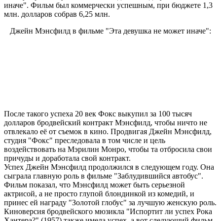
иначе". Фильм был коммерчески успешным, при бюджете 1,3
млн. долларов собрав 6,25 млн.
Джейн Мэнсфилд в фильме "Эта девушка не может иначе":
После такого успеха 20 век Фокс выкупил за 100 тысяч
долларов бродвейский контракт Мэнсфилд, чтобы ничто не
отвлекало её от съемок в кино. Продвигая Джейн Мэнсфилд,
студия "Фокс" преследовала в том числе и цель
воздействовать на Мэрилин Монро, чтобы та отбросила свои
причуды и доработала свой контракт.
Успех Джейн Мэнсфилд продолжился в следующем году. Она
сыграла главную роль в фильме "Заблудившийся автобус".
Фильм показал, что Мэнсфилд может быть серьезной
актрисой, а не просто глупой блондинкой из комедий, и
принес ей награду "Золотой глобус" за лучшую женскую роль.
Киноверсия бродвейского мюзикла "Испортит ли успех Рока
Хантера?" (1957) также имела успех, а вот следующий фильм