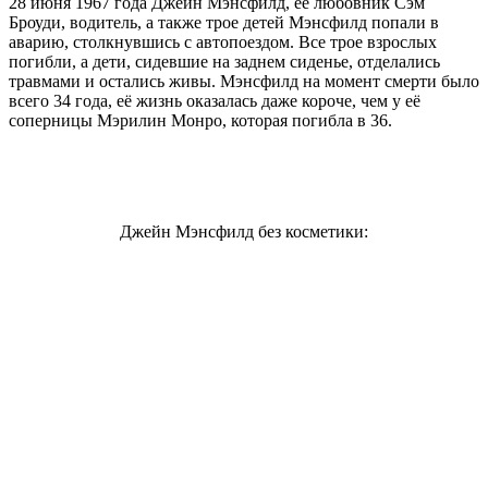
28 июня 1967 года Джейн Мэнсфилд, её любовник Сэм
Броуди, водитель, а также трое детей Мэнсфилд попали в
аварию, столкнувшись с автопоездом. Все трое взрослых
погибли, а дети, сидевшие на заднем сиденье, отделались
травмами и остались живы. Мэнсфилд на момент смерти было
всего 34 года, её жизнь оказалась даже короче, чем у её
соперницы Мэрилин Монро, которая погибла в 36.
Джейн Мэнсфилд без косметики: