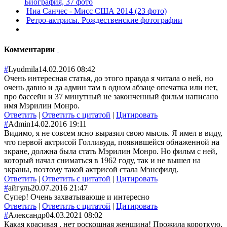
Биография, 37 фото
Ниа Санчес - Мисс США 2014 (23 фото)
Ретро-актрисы. Рождественские фотографии
Комментарии
#
Lyudmila
14.02.2016 08:42
Очень интересная статья, до этого правда я читала о ней, но
очень давно и да админ там в одном абзаце опечатка или нет,
про бассейн и 37 минутный не законченный фильм написано
имя Мэрилин Монро.
Ответить
|
Ответить с цитатой
|
Цитировать
#
Admin
14.02.2016 19:11
Видимо, я не совсем ясно выразил свою мысль. Я имел в виду,
что первой актрисой Голливуда, появившейся обнаженной на
экране, должна была стать Мэрилин Монро. Но фильм с ней,
который начал сниматься в 1962 году, так и не вышел на
экраны, поэтому такой актрисой стала Мэнсфилд.
Ответить
|
Ответить с цитатой
|
Цитировать
#
айгуль
20.07.2016 21:47
Супер! Очень захватывающе и интересно
Ответить
|
Ответить с цитатой
|
Цитировать
#
Александр
04.03.2021 08:02
Какая красивая , нет роскошная женщина! Прожила короткую,