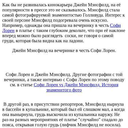
Как бы не развивалась кинокарьера Джейн Мэнсфилд, на её
популярности в прессе это не сказывалось. Мэнсфилд стала
самой фотографируемой знаменитостью Голливуда. Интерес к
своей персоне Мэнсфилд подогревала очень искусно.
Например, однажды она пришла на вечеринку в честь
Софи
Лорен
в платье с таким глубоким декольте, что при её наклоне
вперед можно было разглядеть соски, не говоря о самой
груди, которая была видна как на ладони.
Джейн Мэнсфилд на вечеринке в честь Софи Лорен.
Софи Лорен и Джейн Мэнсфилд. Другие фотографии с той
вечеринки, а также интервью с Софи Лорен по этому поводу
см. в статье
Софи Лорен vs Джейн Мэнсфилд. История
знаменитого фото
В другой раз, в присутствии репортеров, Мэнсфилд нырнула
в бассейн в купальнике, который был ей слишком мал, а когда
она вынырнула, грудь выскочила из купальника наружу. Не
раз на разных мероприятиях её платье "случайно" спадало до
пояса, открывая голую грудь (лифчик Мэнсфилд не носила).