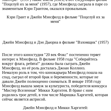
"Поцелуй их за меня" (1957), где Мэнсфилд сыграла в паре со
знаменитым Кэри Грантом, оказался провальным.
Кэри Грант и Джейн Мэнсфилд в фильме "Поцелуй их за
меня"
Джейн Мэнсфилд и Дэн Дьюриа в фильме "Взломщик" (1957)
После этого киностудия "20 век Фокс" постепенно теряет
интерес к Мэнсфилд. В фильме 1958 года "Собирайтесь
вокруг флага, ребята!" должна была сыграть Джейн
Мэнсфилд, но её роль досталась Джоан Коллинз.
Немалую роль в том, что кинокарьера Мэнсфилд пошла на
спад, сыграл её второй брак и беременности, которые не
давали Джейн полноценно сниматься. В январе 1958 году
Мэнсфилд вышла замуж за культуриста, победителя конкурса
"Мистер Вселенная" Микки Харгитея. В браке с ним
родились трое детей, в том числе Маришка Харгитей, которая
сейчас является актрисой.
Джейн Мэнсфилд и Микки Харгитей: