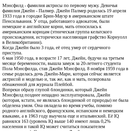
Мэнсфилд - фамилия актрисы по первому мужу. Девичья
фамилия Джейн - Палмер. Джейн Палмер родилась 19 апреля
1933 года в городке Брин-Мауэр в американском штате
Пенсильвания. У отца, работавшего адвокатом, были
немецкие и английские корни, мать относилась к
американским корнцам (этническая группа кельтского
происхождения, исторически населяющая графство Корнуолл
в Великобритании).
Когда Джейн было 3 года, её отец умер от сердечного
приступа.
6 мая 1950 года, в возрасте 17 лет, Джейн, будучи на третьем
месяце беременности, вышла замуж за 20-летнего студента
Пола Мэнсфилда, став Джейн Мэнсфилд. 8 ноября 1959 года в
семье родилась дочь Джейн-Мари, которая сейчас является
актрисой и моделью и, так же, как и мать, позировала
обнаженной для журнала Плейбой.
Вопреки образу глупой блондинки, который Джейн
Мэнсфилд позднее нещадно эксплуатировала, Джейн
(которая, кстати, не являлась блондинкой от природы) не была
обделена умом. Она овладела во время учебы, помимо
родного английского, французским, испанским и немецким
языками, а в 1963 году выучила еще и итальянский. Её IQ
равнялся 163 (уровень IQ выше 140 имеют лишь 0,2%
населения и такой IQ может считаться показателем