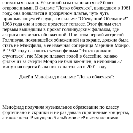
сниматься в кино. Её кинообразы становятся всё более
откровенными. В фильме "Легко обжечься", вышедшем в 1961
году, она появляется в прозрачном платье, чуть-чуть
прикрывающем её грудь, а в фильме "Обещания! Обещания!"
1963 года она и вовсе предстает топлесс. Этот фильм стал
первым вышедшим в прокат голливудским фильмом, где
актриса появилась обнаженной. При этом первой актрисой
Голливуда, появившейся обнаженной на экране, должна была
стать не Мэнсфилд, а её извечная соперница Мэрилин Монро.
В 1962 году начались съемки фильма "Что-то должно
случиться", где Монро плавает голой в бассейне, однако
фильм из-за смерти Монро не был закончен, а неполная 37-
минутная версия была показана только в 2001 году.
Джейн Мэнсфилд в фильме "Легко обжечься":
Мэнсфилд получила музыкальное образование по классу
фортепиано и скрипки и не раз давала скрипичные концерты,
а также пела. Выпущено 5 альбомов с её выступлениями.