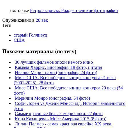
см. также
Ретро-актрисы. Рождественские фотографии
Опубликовано в
20 век
Теги
старый Голливуд
США
Похожие материалы (по тегу)
30 лучших фильмов эпохи немого кино
Камала Харрис. Биография, 18 фото, цитаты
Иванка Мари Трамп (биография, 24 фото)
Мисс США. Все победительницы конкурса 21 века
(2001-2025). 28 фото
Мисс США. Все победительницы конкурса 20 века (54
фото)
Мэрилин Монро (биография, 54 фото)
Софи Лорен vs Джейн Мэнсфилд. История знаменитого
фото
Самые красивые белые американки. 27 фото
Кира Казанцева - Мисс Америка 2015 (8 фото)
Лилли Палмер - самая красивая еврейка ХХ века.