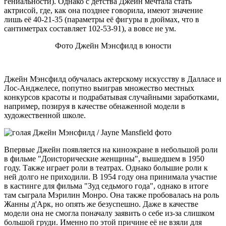
гениальности). Однако с детства Джейн мечтала стать
актрисой, где, как она позднее говорила, имеют значение
лишь её 40-21-35 (параметры её фигуры в дюймах, что в
сантиметрах составляет 102-53-91), а вовсе не ум.
Фото Джейн Мэнсфилд в юности
Джейн Мэнсфилд обучалась актерскому искусству в Далласе и
Лос-Анджелесе, попутно выиграв множество местных
конкурсов красоты и подрабатывая случайными заработками,
например, позируя в качестве обнаженной модели в
художественной школе.
Впервые Джейн появляется на киноэкране в небольшой роли
в фильме "Доисторические женщины", вышедшем в 1950
году. Также играет роли в театрах. Однако большие роли к
ней долго не приходили. В 1954 году она принимала участие
в кастинге для фильма "Зуд седьмого года", однако в итоге
там сыграла Мэрилин Монро. Она также пробовалась на роль
Жанны д'Арк, но опять же безуспешно. Даже в качестве
модели она не смогла поначалу заявить о себе из-за слишком
большой груди. Именно по этой причине её не взяли для