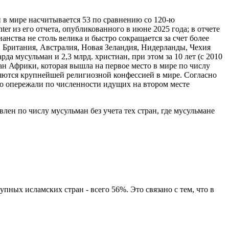
 в мире насчитывается 53 по сравнению со 120-ю
ter из его отчета, опубликованного в июне 2025 года; в отчете
анства не столь велика и быстро сокращается за счет более
, Британия, Австралия, Новая Зеландия, Нидерланды, Чехия
а мусульман и 2,3 млрд. христиан, при этом за 10 лет (с 2010
ран Африки, которая вышла на первое место в мире по числу
ляются крупнейшей религиозной конфессией в мире. Согласно
но опережали по численности идущих на втором месте
лен по числу мусульман без учета тех стран, где мусульмане
пных исламских стран - всего 56%. Это связано с тем, что в