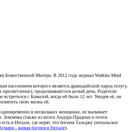
ием) Божественной Матери. В 2012 году журнал Watkins Mind
ным населением которого является дравидийский народ телугу.
ное просветление), продолжавшегося целый день. Родители
встретился с Камалой, когда ей было 12 лет. Увидев её, он
посвятить свою жизнь ей.
 одновременно в нескольких женщинах, не вызывает
. Землячка (также из штата Андхра-Прадеш) и почти
ть в Непале, где верят, что богиня Таледжу (непальское
Кумари - живая богиня в Непале
).