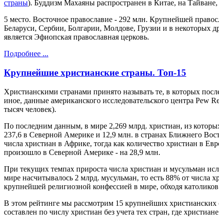
страны
). Буддизм Махаяны распространен в Китае, на Тайване,
5 место. Восточное православие - 292 млн. Крупнейшей правос
Беларуси, Сербии, Болгарии, Молдове, Грузии и в некоторых д
является Эфиопская православная церковь.
Подробнее ...
Крупнейшие христианские страны. Топ-15
Христианскими странами принято называть те, в которых послед
иное, данные американского исследовательского центра Pew Res
тысяч человек).
По последним данным, в мире 2,269 млрд. христиан, из которых
237,6 в Северной Америке и 12,9 млн. в странах Ближнего Вост
числа христиан в Африке, тогда как количество христиан в Евр
произошло в Северной Америке - на 28,9 млн.
При текущих темпах прироста числа христиан и мусульман исла
мире насчитывалось 2 млрд. мусульман, то есть 88% от числа х
крупнейшей религиозной конфессией в мире, обходя католиков 
В этом рейтинге мы рассмотрим 15 крупнейших христианских ст
составлен по числу христиан без учета тех стран, где христиан