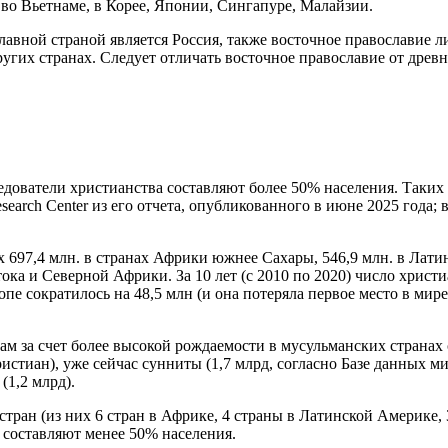
 во Вьетнаме, в Корее, Японии, Сингапуре, Малайзии.
лавной страной является Россия, также восточное православие 
ругих странах. Следует отличать восточное православие от дре
ователи христианства составляют более 50% населения. Таких ст
earch Center из его отчета, опубликованного в июне 2025 года; 
 697,4 млн. в странах Африки южнее Сахары, 546,9 млн. в Латин
ока и Северной Африки. За 10 лет (с 2010 по 2020) число христи
опе сократилось на 48,5 млн (и она потеряла первое место в ми
м за счет более высокой рождаемости в мусульманских странах 
ристиан), уже сейчас сунниты (1,7 млрд, согласно Базе данных 
(1,2 млрд).
ран (из них 6 стран в Африке, 4 страны в Латинской Америке, 
е составляют менее 50% населения.