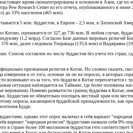
настоящее время сконцентрированы в основном в Азии, где их на
тра Pew Research Center из его отчета, опубликованного в июне 
ел) до 33% населения (465 млн).
тывается 5 млн. буддистов, в Европе - 2,5 млн, в Латинской Аме
по Китаю, оценивается от 327 до 736 млн. В любом случае, будд
и индуизму (1,2 млрд). Согласно Базе данных мировых религий Бо
76 млн, далее следовала Тхеравада (135,6 млн) и Ваджраяна (19
н. Список составлен по числу буддистов без учета тех стран, 
 официально признанная религия в Китае. Но сложно сказать, ско
да измерения и от того, основан ли он на опросах, в которых с
сти возникают из-за того, что буддизм в Китае переплетается 
хожая ситуация наблюдается на Тайване, где более половины на
е верования). Помимо размытости границ буддизма в Китае, имее
ки. Буддистам не обязательно посещать местный храм или местно
тому опросы, касающиеся буддийской принадлежности, как прави
почтения Будде.
уддистами, однако этот опрос включал в себя вариант "народная 
себя вариант "народная религия" буддистами назвали себя 9% о
 что в стране более 100 миллионов буддистов (что соответствует
, что верят в Будду или бодхисаттву (в Китае популярен культ 