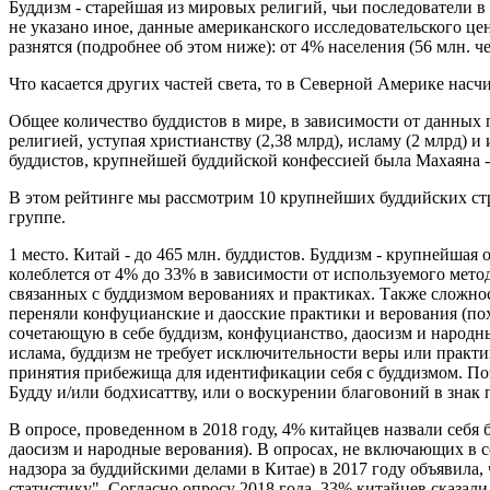
Буддизм - старейшая из мировых религий, чьи последователи в 
не указано иное, данные американского исследовательского цен
разнятся (подробнее об этом ниже): от 4% населения (56 млн. ч
Что касается других частей света, то в Северной Америке насчи
Общее количество буддистов в мире, в зависимости от данных 
религией, уступая христианству (2,38 млрд), исламу (2 млрд) 
буддистов, крупнейшей буддийской конфессией была Махаяна - 3
В этом рейтинге мы рассмотрим 10 крупнейших буддийских стра
группе.
1 место. Китай - до 465 млн. буддистов. Буддизм - крупнейшая
колеблется от 4% до 33% в зависимости от используемого мето
связанных с буддизмом верованиях и практиках. Также сложно
переняли конфуцианские и даосские практики и верования (по
сочетающую в себе буддизм, конфуцианство, даосизм и народны
ислама, буддизм не требует исключительности веры или практи
принятия прибежища для идентификации себя с буддизмом. Поэ
Будду и/или бодхисаттву, или о воскурении благовоний в знак 
В опросе, проведенном в 2018 году, 4% китайцев назвали себя б
даосизм и народные верования). В опросах, не включающих в 
надзора за буддийскими делами в Китае) в 2017 году объявила,
статистику". Согласно опросу 2018 года, 33% китайцев сказали