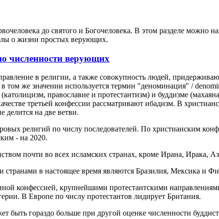
вочеловека до святого и Богочеловека. В этом разделе можно на
алы о жизни простых верующих.
по численности верующих
правление в религии, а также совокупность людей, придерживаю
и в том же значении используется термин "деноминация" / denomi
католицизм, православие и протестантизм) и буддизме (махаяна, 
ачестве третьей конфессии рассматривают ибадизм. В христианст
 делится на две ветви.
ровых религий по числу последователей. По христианским конф
ким - на 2020.
нством почти во всех исламских странах, кроме Ирана, Ирака, А
и странами в настоящее время являются Бразилия, Мексика и Ф
единой конфессией, крупнейшими протестантскими направлениями
ерии. В Европе по числу протестантов лидирует Британия.
ожет быть гораздо больше при другой оценке численности буддист