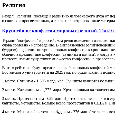
Религия
Раздел "Религия" посвящен развитию человеческого духа от пер
о святых и просветленных, а также иллюстрированные матери
Крупнейшие конфессии мировых религий. Топ-9 
Термин "конфессия" в российском религиоведении означает на
слова confessio - испове́дание. В англоязычном религиоведени
буддизм) выделяют по три основных конфессии в христианстве (
обычно выделяют две конфессии (суннизм и шиизм), иногда в к
протестантизме существует множество конфессий, а православие
В этом рейтинге будут представлены 9 основных конфессий ми
Бостонского университета на 2025 год, по буддийским и исламс
1 место. Суннизм - 1,695 млрд. чел. Сунниты являются больши
2 место. Католицизм - 1,273 млрд. Крупнейшими католическим
3 место. Протестантизм - 629 млн. Протестанты не являются 
баптисты, методисты. Больше всего протестантов в США и Ниг
4 место. Махаяна / восточный буддизм - 376 млн. (это число м