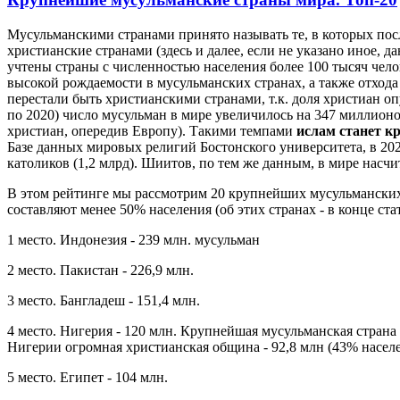
Мусульманскими странами принято называть те, в которых посл
христианские странами (здесь и далее, если не указано иное, д
учтены страны с численностью населения более 100 тысяч челов
высокой рождаемости в мусульманских странах, а также отхода
перестали быть христианскими странами, т.к. доля христиан оп
по 2020) число мусульман в мире увеличилось на 347 миллионов
христиан, опередив Европу). Такими темпами
ислам станет к
Базе данных мировых религий Бостонского университета, в 202
католиков (1,2 млрд). Шиитов, по тем же данным, в мире насчи
В этом рейтинге мы рассмотрим 20 крупнейших мусульманских ст
составляют менее 50% населения (об этих странах - в конце стат
1 место. Индонезия - 239 млн. мусульман
2 место. Пакистан - 226,9 млн.
3 место. Бангладеш - 151,4 млн.
4 место. Нигерия - 120 млн. Крупнейшая мусульманская страна 
Нигерии огромная христианская община - 92,8 млн (43% населе
5 место. Египет - 104 млн.