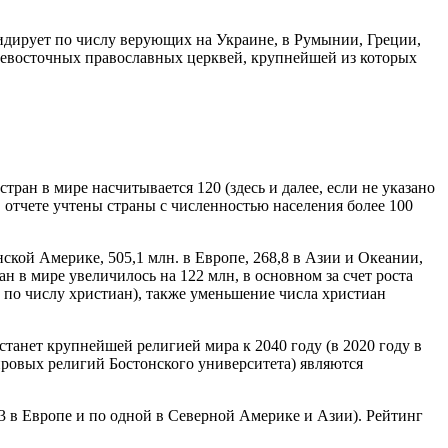
лидирует по числу верующих на Украине, в Румынии, Греции,
вневосточных православных церквей, крупнейшей из которых
ран в мире насчитывается 120 (здесь и далее, если не указано
в отчете учтены страны с численностью населения более 100
ской Америке, 505,1 млн. в Европе, 268,8 в Азии и Океании,
ан в мире увеличилось на 122 млн, в основном за счет роста
ре по числу христиан), также уменьшение числа христиан
станет крупнейшей религией мира к 2040 году (в 2020 году в
мировых религий Бостонского университета) являются
3 в Европе и по одной в Северной Америке и Азии). Рейтинг