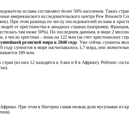
едователи ислама составляют более 50% населения. Таких стран
анные американского исследовательского центра Pew Research Cen
ек). При этом разница по числу последователей ислама и христи
 людей от христианства в западных странах (например, Франция
устилась там ниже 50%). По последним данным, в мире 2 миллиард
, а число христиан - лишь на 122 млн (за счет христианских ст
рупнейшей религией мира к 2040 году
. Уже сейчас сунниты яв
0 году суннитов в мире насчитывалось 1,7 млрд, они значитель
тывается 189 млн.
ран (из них 12 находятся в Азии и 8 в Африке). Рейтинг состав
ьи).
Африки. При этом в Нигерии самая низкая доля мусульман из кру
ния).