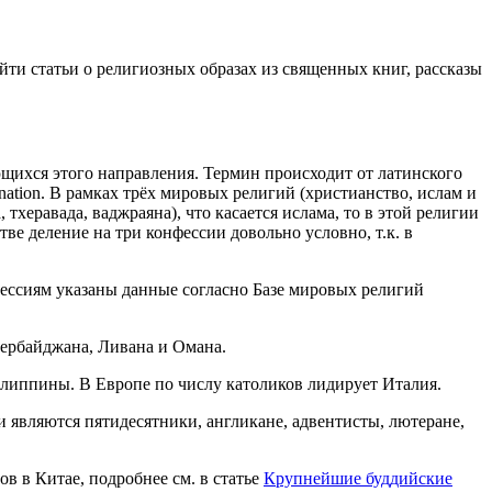
йти статьи о религиозных образах из священных книг, рассказы
щихся этого направления. Термин происходит от латинского
nation. В рамках трёх мировых религий (христианство, ислам и
тхеравада, ваджраяна), что касается ислама, то в этой религии
ве деление на три конфессии довольно условно, т.к. в
ессиям указаны данные согласно Базе мировых религий
зербайджана, Ливана и Омана.
илиппины. В Европе по числу католиков лидирует Италия.
 являются пятидесятники, англикане, адвентисты, лютеране,
ов в Китае, подробнее см. в статье
Крупнейшие буддийские