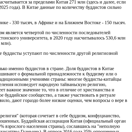
считывается за пределами Китая 271 млн (здесь и далее, если
2025 года). В Китае данные по количеству буддистов сильно
рике - 330 тысяч, в Африке и на Ближнем Востоке - 150 тысяч.
изм является четвертой по численности последователей
стонского университета, в 2020 году насчитывалось 530,6 млн
 млн).
где буддисты уступают по численности другой религиозной
лько именно буддистов в стране. Доля буддистов в Китае
прашивают о формальной принадлежности к буддизму или о
с традиционными учениями страны: многие буддисты-китайцы
селения исповедует народную тайваньскую религию,
т важное значение то, что в отличие от христианства и
е буддийское сообщество, а также участвовать в ритуале
ло, дают гораздо более низкие оценки, чем вопросы о вере в
религия" (которая сочетает в себе буддизм, конфуцианство,
прошенных. Буддийская ассоциация Китая (официальный орган
 9% взрослого населения страны), сославшись на "неполную
бодхисаттвы Гуаньинь). В опросе 2016 года 35% опрошенных