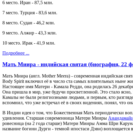
6 место. Иран - 87,5 млн.
7 место. Турция - 83,6 млн.
8 место. Судан - 46,2 млн.
9 место. Алжир - 43,3 млн.
10 место. Ирак - 41,9 млн.
Подробнее ...
Мать Миира - индийская святая (биография, 22 ф
Мать Миира (англ. Mother Meera) - современная индийская свя
Body Spirit включил её в число ста самых влиятельных ныне 
Настоящее имя Матери - Камала Редди, она родилась 26 декабр
Она пришла в мир, уже будучи просветленной. Это стало ясно, 
Камалы не были религиозными людьми, и первым, кто разглядел 
вспомнил, что уже встречал её в своих видениях, понял, что о
В Индии идея о том, что Божественная Мать периодически во
удивления. Старшая современница Матери Мииры
Анандамай
ровесница (на 2 года старше) Матери Мииры Амма Шри Карунама
название богини Дурги - темной ипостаси Дэви) воплощается в