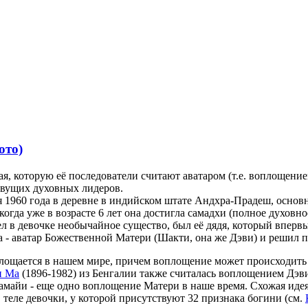
ото)
тая, которую её последователи считают аватаром (т.е. воплощен
живущих духовных лидеров.
я 1960 года в деревне в индийском штате Андхра-Прадеш, основ
когда уже в возрасте 6 лет она достигла самадхи (полное духов
в девочке необычайное существо, был её дядя, который впервые 
на - аватар Божественной Матери (Шакти, она же Дэви) и решил 
площается в нашем мире, причем воплощение может происходить
и Ма
(1896-1982) из Бенгалии также считалась воплощением Дэви
йи - еще одно воплощение Матери в наше время. Схожая идея ес
 теле девочки, у которой присутствуют 32 признака богини (см.