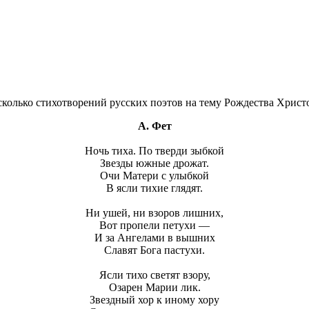
колько стихотворений русских поэтов на тему Рождества Христ
А. Фет
Ночь тиха. По тверди зыбкой
Звезды южные дрожат.
Очи Матери с улыбкой
В ясли тихие глядят.
Ни ушей, ни взоров лишних,
Вот пропели петухи —
И за Ангелами в вышних
Славят Бога пастухи.
Ясли тихо светят взору,
Озарен Марии лик.
Звездный хор к иному хору