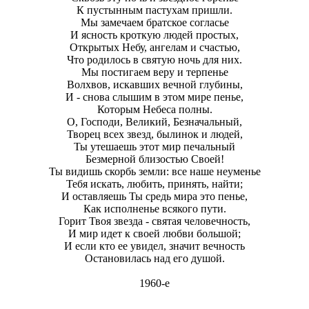
К пустынным пастухам пришли.
Мы замечаем братское согласье
И ясность кроткую людей простых,
Открытых Небу, ангелам и счастью,
Что родилось в святую ночь для них.
Мы постигаем веру и терпенье
Волхвов, искавших вечной глубины,
И - снова слышим в этом мире пенье,
Которым Небеса полны.
О, Господи, Великий, Безначальный,
Творец всех звезд, былинок и людей,
Ты утешаешь этот мир печальный
Безмерной близостью Своей!
Ты видишь скорбь земли: все наше неуменье
Тебя искать, любить, принять, найти;
И оставляешь Ты средь мира это пенье,
Как исполненье всякого пути.
Горит Твоя звезда - святая человечность,
И мир идет к своей любви большой;
И если кто ее увидел, значит вечность
Остановилась над его душой.
1960-е