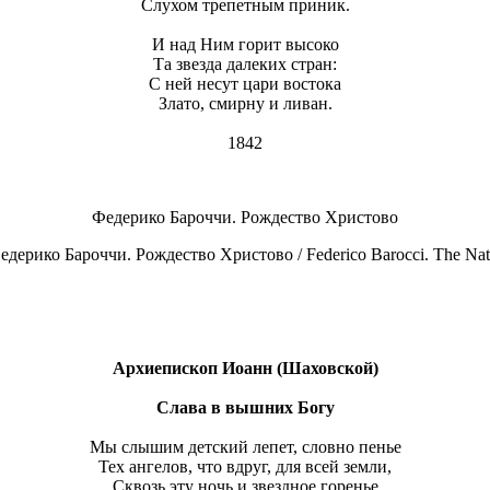
Слухом трепетным приник.
И над Ним горит высоко
Та звезда далеких стран:
С ней несут цари востока
Злато, смирну и ливан.
1842
Федерико Бароччи. Рождество Христово
Архиепископ Иоанн (Шаховской)
Слава в вышних Богу
Мы слышим детский лепет, словно пенье
Тех ангелов, что вдруг, для всей земли,
Сквозь эту ночь и звездное горенье