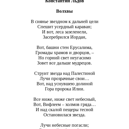
Константин Льдов
Волхвы
В сиянье звездном к дальней цели
Спешит усердный караван;
И вот, леса зазеленели,
Засеребрился Иордан,
Вот, башни стен Ерусалима,
Громады храмов и дворцов, –
Но горний свет неугасимо
Зовет все дальше мудрецов.
Струит звезда над Палестиной
Лучи прозрачные свои…
Вот, над уснувшею долиной
Гора пророка Илии.
Все ниже, ниже свет небесный,
Вот, Вифлеем – холмов гряда…
И над скалой пещеры тесной
Остановилася звезда.
Лучи небесные погасли;