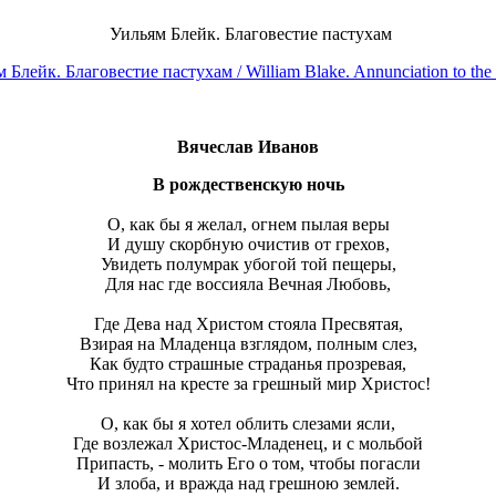
Уильям Блейк. Благовестие пастухам
Вячеслав Иванов
В рождественскую ночь
О, как бы я желал, огнем пылая веры
И душу скорбную очистив от грехов,
Увидеть полумрак убогой той пещеры,
Для нас где воссияла Вечная Любовь,
Где Дева над Христом стояла Пресвятая,
Взирая на Младенца взглядом, полным слез,
Как будто страшные страданья прозревая,
Что принял на кресте за грешный мир Христос!
О, как бы я хотел облить слезами ясли,
Где возлежал Христос-Младенец, и с мольбой
Припасть, - молить Его о том, чтобы погасли
И злоба, и вражда над грешною землей.