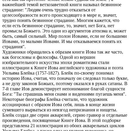
важнейшей темой ветхозаветной книги называл безвинное
страдание: "Людям очень трудно отказаться от
целесообразности всего происходящего в мире и, значит,
трудно понять безвинное страдание. Многим кажется, что
если есть безвинное страдание, то, значит, нет Бога, нет
промысла Божьего. Это один из аргументов атеизма и, может
быть, самый сильный. Мир полон Иовами, если не большими
Иовами, то малыми Иовами. И мы отказываемся понять их
страдания".
Художники обращались к образам книги Иова так же часто,
как богословы и философы. Одной из вершин
изобразительного искусства эпохи романтизма стали
иллюстрации к Книге Иова английского художника и поэта
Уильяма Блейка (1757-1827). Блейк по-своему понимал
историю Иова, считая, что поначалу он следовал только букве,
а не духу законов Божьих, поэтому оказался в руках сатаны. В
7-й главе Иов демонстрирует непонимание благой сущности
Бога: "Ты страшишь меня снами и видениями пугаешь меня".
Некоторые биографы Блейка считали, что художник
ассоциировал с образом Иова себя, лишь в конце жизни
сумевшего вырваться из невзгод непризнания и нищеты.
Блейк создал две серии акварелей, серию гравюр и отдельные
произведения, посвященные Книге Иова. В этой подборке
представлена 21 иллюстрация из обоих акварельных циклов
Уильяма Блейка, а также одна из гравюр художника, не