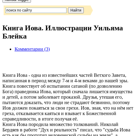
Книга Иова. Иллюстрации Уильяма
Блейка
Комментарии (3)
Книга Иова - одна из известнейших частей Ветхого Завета,
написанная в период между 7-м и 4-м веками до нашей эры.
Книга повествует об испытании сатаной (по дозволению
Бога) праведника Иова, который сначала лишается имущества
и детей, а потом заболевает проказой. Друзья, утешая его,
пытаются доказать, что люди не страдают безвинно, поэтому
Иов должен покаяться за свои грехи. Иов, зная, что на нём нет
греха, отказывается каяться и взывает к Божественной
справедливости, в итоге получая её.
Книга Иова породила множество толкований. Николай
Бердяев в работе "Дух и реальность" писал, что "судьба Иова
есть как бы прототип человеческой судьбы на земле", а