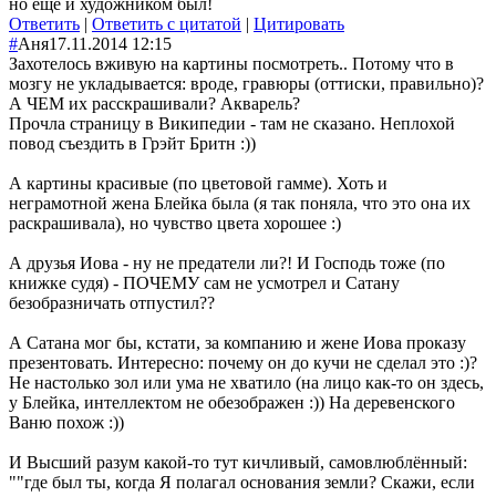
но ещё и художником был!
Ответить
|
Ответить с цитатой
|
Цитировать
#
Аня
17.11.2014 12:15
Захотелось вживую на картины посмотреть.. Потому что в
мозгу не укладывается: вроде, гравюры (оттиски, правильно)?
А ЧЕМ их расскрашивали? Акварель?
Прочла страницу в Википедии - там не сказано. Неплохой
повод съездить в Грэйт Бритн :))
А картины красивые (по цветовой гамме). Хоть и
неграмотной жена Блейка была (я так поняла, что это она их
раскрашивала), но чувство цвета хорошее :)
А друзья Иова - ну не предатели ли?! И Господь тоже (по
книжке судя) - ПОЧЕМУ сам не усмотрел и Сатану
безобразничать отпустил??
А Сатана мог бы, кстати, за компанию и жене Иова проказу
презентовать. Интересно: почему он до кучи не сделал это :)?
Не настолько зол или ума не хватило (на лицо как-то он здесь,
у Блейка, интеллектом не обезображен :)) На деревенского
Ваню похож :))
И Высший разум какой-то тут кичливый, самовлюблённый:
""где был ты, когда Я полагал основания земли? Скажи, если