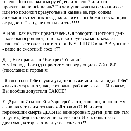
знаешь. Кто положил меру ей, если знаешь? или кто
протягивал по ней вервь? На чем утверждены основания ее,
или кто положил краеугольный камень ее, при общем
ликовании утренних звезд, когда все сыны Божии восклицали
от радости?" - ну, не понты ли это????
А Иов - как нытик представлен. Он говорит: "Погибни день,
в который я родился, и ночь, в которую сказано: зачался
человек!" - это же значит, что он В УНЫНИЕ впал!! А уныние
- разве не смертный грех :)??
Да :) Всё правильно! 6-й грех! Уныние!
А у Господа Бога (да простят меня верующие) - 7-й и 8-й
(тщеславие и гордыня).
"Я слышал о Тебе слухом уха; теперь же мои глаза видят Тебя"
- как-то медленно у вас, господин, работает связь... И почему
Вы вообще допустили ТАКОЕ?
Ещё раз по 7 сыновей и 3 дочерей - это, конечно, хорошо. Ну,
а как насчёт психологической травмы?? Или отец,
перенёсший смерть ДЕСЯТИ единородных детей (или как там
зовут их) будет стабилен психически?? И как общаться с
друзьями, которые отвернулись сначала??