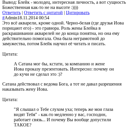
Вывод: Блейк - молодец, интересная личность, а вот сущность
Божественная как-то не на высоте :))))
Ответить
|
Ответить с цитатой
|
Цитировать
#
Admin
18.11.2014 00:54
Это всё акварели, кроме одной. Черно-белая (где друзья Иова
порицают его) - это гравюра. Роль жены Блейка в
раскрашивании акварелей не до конца понятна, но она ему
действительно помогала. Она была неграмотной до
замужества, потом Блейк научил её читать и писать.
Цитата:
А Сатана мог бы, кстати, за компанию и жене
Иова проказу презентовать. Интересно: почему он
до кучи не сделал это :)?
Сатана действовал с ведома Бога, а тот не давал разрешения
наказывать жену Иова.
Цитата:
"Я слышал о Тебе слухом уха; теперь же мои глаза
видят Тебя" - как-то медленно у вас, господин,
работает связь... И почему Вы вообще допустили
ТАКОЕ?