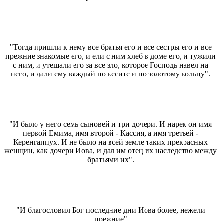
"Тогда пришли к нему все братья его и все сестры его и все
прежние знакомые его, и ели с ним хлеб в доме его, и тужили
с ним, и утешали его за все зло, которое Господь навел на
него, и дали ему каждый по кесите и по золотому кольцу".
"И было у него семь сыновей и три дочери. И нарек он имя
первой Емима, имя второй - Кассия, а имя третьей -
Керенгаппух. И не было на всей земле таких прекрасных
женщин, как дочери Иова, и дал им отец их наследство между
братьями их".
"И благословил Бог последние дни Иова более, нежели
прежние"