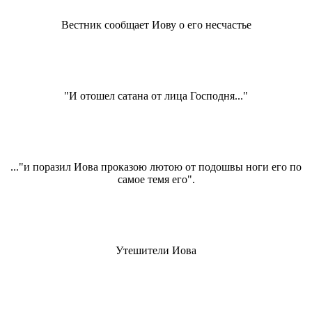
Вестник сообщает Иову о его несчастье
"И отошел сатана от лица Господня..."
..."и поразил Иова проказою лютою от подошвы ноги его по
самое темя его".
Утешители Иова