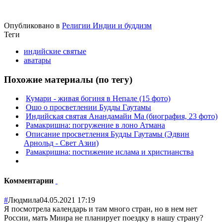
Опубликовано в
Религии Индии и буддизм
Теги
индийские святые
аватары
Похожие материалы (по тегу)
Кумари - живая богиня в Непале (15 фото)
Ошо о просветлении Будды Гаутамы
Индийская святая Анандамайи Ма (биография, 23 фото)
Рамакришна: погружение в лоно Атмана
Описание просветления Будды Гаутамы (Эдвин
Арнольд - Свет Азии)
Рамакришна: постижение ислама и христианства
Комментарии
#
Людмила
04.05.2021 17:19
Я посмотрела календарь и там много стран, но в нем нет
России, мать Миира не планирует поездку в нашу страну?