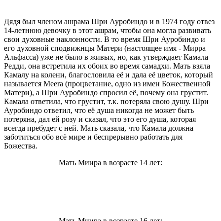
Дядя был членом ашрама Шри Ауробиндо и в 1974 году отвез
14-летнюю девочку в этот ашрам, чтобы она могла развивать
свои духовные наклонности. В то время Шри Ауробиндо и
его духовной сподвижнцы Матери (настоящее имя - Мирра
Альфасса) уже не было в живых, но, как утверждает Камала
Редди, она встретила их обоих во время самадхи. Мать взяла
Камалу на колени, благословила её и дала её цветок, который
называется Meera (процветание, одно из имен Божественной
Матери), а Шри Ауробиндо спросил её, почему она грустит.
Камала ответила, что грустит, т.к. потеряла свою душу. Шри
Ауробиндо ответил, что её душа никогда не может быть
потеряна, дал ей розу и сказал, что это его душа, которая
всегда пребудет с ней. Мать сказала, что Камала должна
заботиться обо всё мире и беспрерывно работать для
Божества.
Мать Миира в возрасте 14 лет:
Мать Миира в возрасте 16 лет: