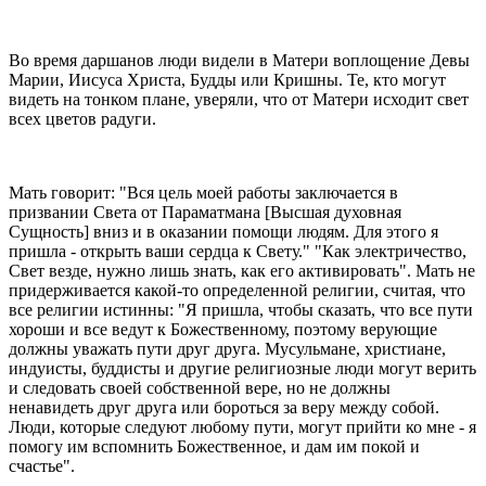
Во время даршанов люди видели в Матери воплощение Девы
Марии, Иисуса Христа, Будды или Кришны. Те, кто могут
видеть на тонком плане, уверяли, что от Матери исходит свет
всех цветов радуги.
Мать говорит: "Вся цель моей работы заключается в
призвании Света от Параматмана [Высшая духовная
Сущность] вниз и в оказании помощи людям. Для этого я
пришла - открыть ваши сердца к Свету." "Как электричество,
Свет везде, нужно лишь знать, как его активировать". Мать не
придерживается какой-то определенной религии, считая, что
все религии истинны: "Я пришла, чтобы сказать, что все пути
хороши и все ведут к Божественному, поэтому верующие
должны уважать пути друг друга. Мусульмане, христиане,
индуисты, буддисты и другие религиозные люди могут верить
и следовать своей собственной вере, но не должны
ненавидеть друг друга или бороться за веру между собой.
Люди, которые следуют любому пути, могут прийти ко мне - я
помогу им вспомнить Божественное, и дам им покой и
счастье".