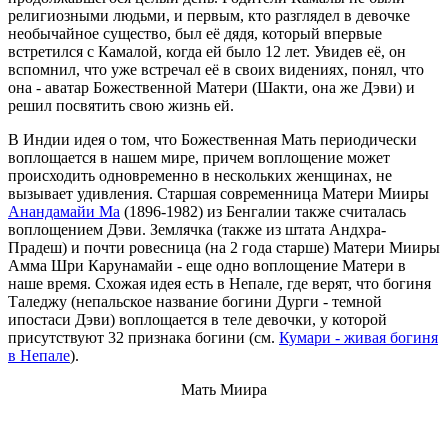
религиозными людьми, и первым, кто разглядел в девочке
необычайное существо, был её дядя, который впервые
встретился с Камалой, когда ей было 12 лет. Увидев её, он
вспомнил, что уже встречал её в своих видениях, понял, что
она - аватар Божественной Матери (Шакти, она же Дэви) и
решил посвятить свою жизнь ей.
В Индии идея о том, что Божественная Мать периодически
воплощается в нашем мире, причем воплощение может
происходить одновременно в нескольких женщинах, не
вызывает удивления. Старшая современница Матери Мииры
Анандамайи Ма
(1896-1982) из Бенгалии также считалась
воплощением Дэви. Землячка (также из штата Андхра-
Прадеш) и почти ровесница (на 2 года старше) Матери Мииры
Амма Шри Карунамайи - еще одно воплощение Матери в
наше время. Схожая идея есть в Непале, где верят, что богиня
Таледжу (непальское название богини Дурги - темной
ипостаси Дэви) воплощается в теле девочки, у которой
присутствуют 32 признака богини (см.
Кумари - живая богиня
в Непале
).
Мать Миира