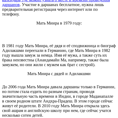
даршанов
. Участие в даршанах бесплатное, нужна лишь
предварительная регистрация через интернет или по
телефону.
Мать Миира в 1979 году:
В 1981 году Мать Миира, её дядя и её сподвижница и биограф
Адилакшми переехали в Германию, где Мать Миира в 1982
году вышла замуж за немца. Имя её мужа, а также суть их
брака неизвестны (Анандамайи Ма, например, также была
замужем, но они жили с мужем как брат с сестрой).
Мать Миира с дядей и Адилакшми
До 2006 года Мать Миира давала даршаны только в Германии,
но потом стала ездить по разным странам, проводя
значительную часть времени в Индии, в городе Маданапалле
в своем родном штате Андхра-Прадеш. В этом городе сейчас
живут её родители. В 2010 году Мать Миира открыла здесь
свой ашрам и английскую школу при нем, где сейчас учатся
несколько сотен детей.