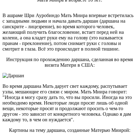
В ашраме Шри Ауробиндо Мать Миира впервые встретилась
с западными людьми и начала давать даршан (даршана на
санскрите - лицезрение), во время которого человек,
желающий получить благословение, встает перед ней на
колени, а она кладет руки ему на голову (это называется
пранам - преклонение), потом снимает руки с головы и
смотрит в глаза. Всё это происходит в полной тишине.
Инструкция по прохождению даршана, сделанная во время
визита Матери в США:
Во время даршана Мать дарует свет каждому, распутывает
узлы, мешающие его связи с миром. Мать Миира говорит:
"Иногда я могу сразу дать то, что вы просили. Иногда на это
необходимо время. Некоторые люди просят лишь об одной
вещи, некоторые просят и продолжают просить о чем-то
другом - это зависит от конкретного человека. Однако я дам
каждому то, в чем он нуждается".
Картины на тему даршана, созданные Матерью Миирой: