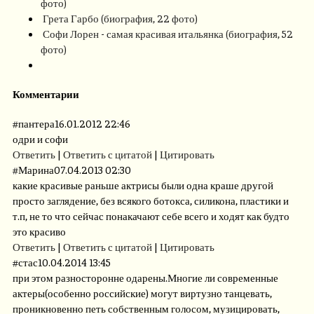
фото)
Грета Гарбо (биография, 22 фото)
Софи Лорен - самая красивая итальянка (биография, 52
фото)
Комментарии
#
пантера
16.01.2012 22:46
одри и софи
Ответить
|
Ответить с цитатой
|
Цитировать
#
Марина
07.04.2013 02:30
какие красивые раньше актрисы были одна краше другой
просто заглядение, без всякого ботокса, силикона, пластики и
т.п, не то что сейчас понакачают себе всего и ходят как будто
это красиво
Ответить
|
Ответить с цитатой
|
Цитировать
#
стас
10.04.2014 13:45
при этом разносторонне одарены.Многие ли современные
актеры(особенно российские) могут виртузно танцевать,
проникновенно петь собственным голосом, музицировать,