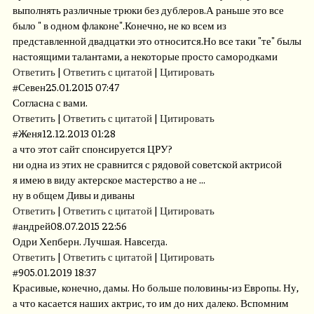
выполнять различные трюки без дублеров.А раньше это все
было " в одном флаконе".Конечно, не ко всем из
представленной двадцатки это относится.Но все таки "те" былы
настоящими талантами, а некоторые просто самородками
Ответить
|
Ответить с цитатой
|
Цитировать
#
Севен
25.01.2015 07:47
Согласна с вами.
Ответить
|
Ответить с цитатой
|
Цитировать
#
Женя
12.12.2013 01:28
а что этот сайт спонсируется ЦРУ?
ни одна из этих не сравнится с рядовой советской актрисой
я имею в виду актерское мастерство а не ...
ну в общем Дивы и диваны
Ответить
|
Ответить с цитатой
|
Цитировать
#
андрей
08.07.2015 22:56
Одри Хепберн. Лучшая. Навсегда.
Ответить
|
Ответить с цитатой
|
Цитировать
#
9
05.01.2019 18:37
Красивые, конечно, дамы. Но больше половины-из Европы. Ну,
а что касается наших актрис, то им до них далеко. Вспомним