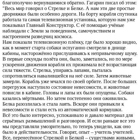
благополучно вернувшимися обратно. Гагарин писал об этом:
"Весь мир говорил о Стрелке и Белке. А нам эти две простые
дворняжки были особенно дороги. На борту корабля спутника
работала та самая телевизионная установка, которую нам уже
показывал Главный Конструктор. С её помощью учёные
наблюдали с Земли за поведением, самочувствием и
настроением разведчиц космоса.
Нам показали телевизионную плёнку, где было хорошо видно,
как в момент старта собаки испуганно смотрели в днище
кабины, насторожённо прислушиваясь к непривычному шуму.
В первые секунды полёта они, было, заметались, но по мере
ускорения движения корабля их прижимала всё возрастающая
сила тяжести. Стрелка, упираясь лапами, пыталась
сопротивляться навалившейся на неё силе. Затем животные
замерли. Корабль уже мчался по своей орбите. После больших
перегрузок наступило состояние невесомости, и животные
повисли в кабине. Головы и лапы их были опущены. Собаки
казались мёртвыми. Но затем постепенно они оживились.
Белка разозлилась и стала лаять. Вскоре они привыкли к
невесомости и стали есть из автоматической кормушки.
Всё это было интересно, успокаивало и давало материал для
серьёзных размышлений и разговоров. И если раньше все это
мы представляли умозрительно, то теперь увидели, как оно
было в действительности. Говорят, опыт – учитель учителей.
Все, перенесённое Стрелкой и Белкой – существами живыми,