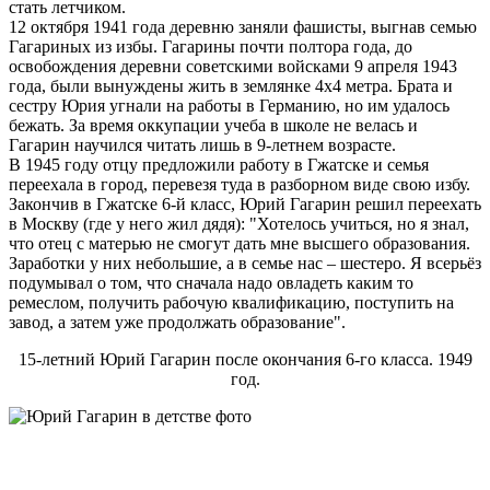
стать летчиком.
12 октября 1941 года деревню заняли фашисты, выгнав семью
Гагариных из избы. Гагарины почти полтора года, до
освобождения деревни советскими войсками 9 апреля 1943
года, были вынуждены жить в землянке 4х4 метра. Брата и
сестру Юрия угнали на работы в Германию, но им удалось
бежать. За время оккупации учеба в школе не велась и
Гагарин научился читать лишь в 9-летнем возрасте.
В 1945 году отцу предложили работу в Гжатске и семья
переехала в город, перевезя туда в разборном виде свою избу.
Закончив в Гжатске 6-й класс, Юрий Гагарин решил переехать
в Москву (где у него жил дядя): "Хотелось учиться, но я знал,
что отец с матерью не смогут дать мне высшего образования.
Заработки у них небольшие, а в семье нас – шестеро. Я всерьёз
подумывал о том, что сначала надо овладеть каким то
ремеслом, получить рабочую квалификацию, поступить на
завод, а затем уже продолжать образование".
15-летний Юрий Гагарин после окончания 6-го класса. 1949
год.