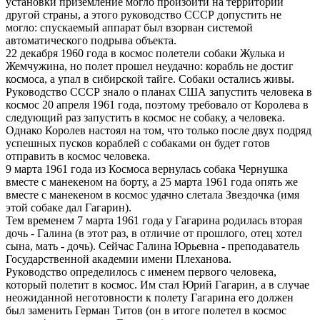
установки приземление могло произойти на территории
другой страны, а этого руководство СССР допустить не
могло: спускаемый аппарат был взорван системой
автоматического подрыва объекта.
22 декабря 1960 года в космос полетели собаки Жулька и
Жемчужина, но полет прошел неудачно: корабль не достиг
космоса, а упал в сибирской тайге. Собаки остались живы.
Руководство СССР знало о планах США запустить человека в
космос 20 апреля 1961 года, поэтому требовало от Королева в
следующий раз запустить в космос не собаку, а человека.
Однако Королев настоял на том, что только после двух подряд
успешных пусков кораблей с собаками он будет готов
отправить в космос человека.
9 марта 1961 года из Космоса вернулась собака Чернушка
вместе с манекеном на борту, а 25 марта 1961 года опять же
вместе с манекеном в космос удачно слетала Звездочка (имя
этой собаке дал Гагарин).
Тем временем 7 марта 1961 года у Гагарина родилась вторая
дочь - Галина (в этот раз, в отличие от прошлого, отец хотел
сына, мать - дочь). Сейчас Галина Юрьевна - преподаватель
Государственной академии имени Плеханова.
Руководство определилось с именем первого человека,
который полетит в космос. Им стал Юрий Гагарин, а в случае
неожиданной неготовности к полету Гагарина его должен
был заменить Герман Титов (он в итоге полетел в космос