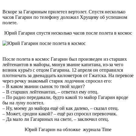
Вскоре за Гагариным прилетел вертолет. Спустя несколько
часов Гагарин по телефону доложил Хрущеву об успешном
полете.
Юрий Гагарин спустя несколько часов после полета в космос
После полета в космос Гагарин был произведен из старших
лейтенантов в майоры, минуя звание капитана, из-за чего
возник курьёз с отцом Гагарина. 12 апреля он отправился
плотничать за двенадцать километров от Гжатска. На перевозе
через речку знакомый старик лодочник спросил его:
– В каком звании сынок то твой ходит?
– В старших лейтенантах, – ответил ему отец.
– По радио передавали, будто какой то майор Гагарин вроде
бы на луну полетел.
– Ну, моему до майора ещё ой как далеко, – сказал отец.
– Может, сродни какой? – ещё раз спросил перевозчик.
– Да мало ли Гагариных на свете, – заключил отец.
Юрий Гагарин на обложке журнала Time