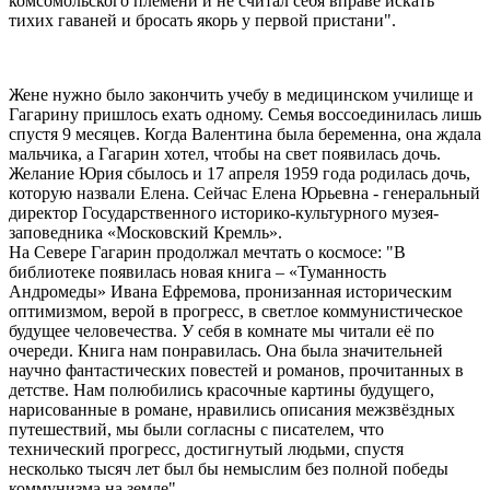
комсомольского племени и не считал себя вправе искать
тихих гаваней и бросать якорь у первой пристани".
Жене нужно было закончить учебу в медицинском училище и
Гагарину пришлось ехать одному. Семья воссоединилась лишь
спустя 9 месяцев. Когда Валентина была беременна, она ждала
мальчика, а Гагарин хотел, чтобы на свет появилась дочь.
Желание Юрия сбылось и 17 апреля 1959 года родилась дочь,
которую назвали Елена. Сейчас Елена Юрьевна - генеральный
директор Государственного историко-культурного музея-
заповедника «Московский Кремль».
На Севере Гагарин продолжал мечтать о космосе: "В
библиотеке появилась новая книга – «Туманность
Андромеды» Ивана Ефремова, пронизанная историческим
оптимизмом, верой в прогресс, в светлое коммунистическое
будущее человечества. У себя в комнате мы читали её по
очереди. Книга нам понравилась. Она была значительней
научно фантастических повестей и романов, прочитанных в
детстве. Нам полюбились красочные картины будущего,
нарисованные в романе, нравились описания межзвёздных
путешествий, мы были согласны с писателем, что
технический прогресс, достигнутый людьми, спустя
несколько тысяч лет был бы немыслим без полной победы
коммунизма на земле".