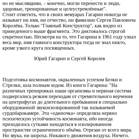
но не мыслящими, – конечно, могли перенести и люди,
здоровые, тренированные и целеустремлённые".
Стоит отметить, что в своих мемуарах Гагарин никогда не
называет ни имя, ни отчество, ни фамилию Сергея Павловича
Королёва. Только "Главный Конструктор", как видно из
приведенного выше фрагмента. Это диктовалось строгой
секретностью. Несмотря на то, что Гагарина в 1961 году узнал
весь мир, имя главного конструктора тогда не знал никто,
кроме узкого круга посвященных.
Юрий Гагарин и Сергей Королев
Подготовка космонавтов, окрыленных успехом Белки и
Стрелки, шла полным ходом. Из книги Гагарина: "На
различных тренировках наши организмы и нервная система
подвергались резким переходам от стремительного верчения
на центрифугах до длительного пребывания в специально
оборудованной звукоизолированной так называемой
сурдобарокамере. Эта «одиночка» определяла нервно
психическую устойчивость космонавта, ибо иногда
приходилось сутками находиться в изолированном
пространстве ограниченного объёма. Отрезан от всего мира.
Ни звука, ни шороха. Никакого движения воздуха. Ничего.