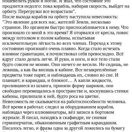
пошевелить рукой и ногой. Я знал, что состояние это
продлится недолго: пока корабль, набирая скорость, выйдет на
орбиту. Перегрузки все возрастали".
После выхода корабля на орбиту наступила невесомость:
"Это явление для всех нас, жителей Земли, несколько
странное. Но организм быстро приспосабливается к нему. Что
произошло со мной в это время? Я оторвался от кресла, повис
между потолком и полом кабины, испытывая
исключительную лёгкость во всех членах. Переход к этому
состоянию произошёл очень плавно. Когда стало исчезать
влияние гравитации, я почувствовал себя превосходно. Всё
вдруг стало делать легче. И руки, и ноги, и все тело стали
будто совсем не моими. Они ничего не весили. Не сидишь, не
лежишь, а как бы висишь в кабине. Все незакреплённые
предметы тоже парят, и наблюдаешь их, словно во сне. И
планшет, и карандаш, и блокнот… А капли жидкости,
пролившиеся из шланга, приняли форму шариков, они
свободно перемещались в пространстве и, коснувшись стенки
кабины, прилипали к ней, будто роса на цветке.
Невесомость не сказывается на работоспособности человека.
Всё время я работал: следил за оборудованием корабля,
наблюдал через иллюминаторы, вёл записи в бортовом
журнале. Я писал, находясь в скафандре, не снимая
гермоперчаток, обыкновенным графитным карандашом.
Писалось легко, и фразы одна за другой ложились на бумагу