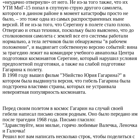
«неудачно отвернули» от него. Не из-за того также, что их
УТИ МиГ-15 попал в спутную струю другого самолета,
которого в данном районе в момент катастрофы просто не
было, – это тоже одна из самых распространенных ныне
версий. И не из-за того, что Серегину в полете стало плохо.
Отвергаю и отказ техники, поскольку было выяснено, что до
столкновения самолета с землей все его системы работали
нормально, а тела летчиков были обнаружены "в рабочем
положении", и выдвигает собственную версию событий: вина
за трагедию лежит на командире учебного авиаполка Центра
подготовки космонавтов Серегине, который нарушил условия
предполетной подготовки, а также на слабой подготовке
Гагарина к полету.
В 1998 году вышел фильм "Убийство Юрия Гагарина?" в
котором была выдвинута версия, что гибель Гагарина была
подстроена властями страны, которых не устраивала
невероятная популярность космонавта.
Перед своим полетом в космос Гагарин на случай своей
гибели написал письмо своим родным. Оно было передано им
после трагедии 1968 года. Письмо гласило:
"Здравствуйте, мои милые, горячо любимые Валечка, Леночка
и Галочка!
Решил вот вам написать несколько строк, чтобы поделиться с