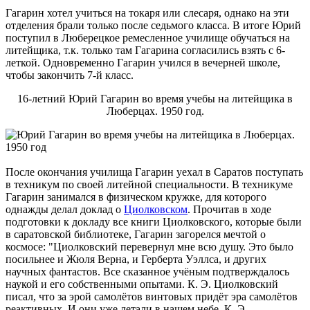
Гагарин хотел учиться на токаря или слесаря, однако на эти
отделения брали только после седьмого класса. В итоге Юрий
поступил в Люберецкое ремесленное училище обучаться на
литейщика, т.к. только там Гагарина согласились взять с 6-
леткой. Одновременно Гагарин учился в вечерней школе,
чтобы закончить 7-й класс.
16-летний Юрий Гагарин во время учебы на литейщика в
Люберцах. 1950 год.
После окончания училища Гагарин уехал в Саратов поступать
в техникум по своей литейной специальности. В техникуме
Гагарин занимался в физическом кружке, для которого
однажды делал доклад о
Циолковском
. Прочитав в ходе
подготовки к докладу все книги Циолковского, которые были
в саратовской библиотеке, Гагарин загорелся мечтой о
космосе: "Циолковский перевернул мне всю душу. Это было
посильнее и Жюля Верна, и Герберта Уэллса, и других
научных фантастов. Все сказанное учёным подтверждалось
наукой и его собственными опытами. К. Э. Циолковский
писал, что за эрой самолётов винтовых придёт эра самолётов
реактивных. И они уже летали в нашем небе. К. Э.