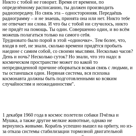
Никто с тобой не говорит. Время от времени, по
определённому расписанию, ты должен производить
радиопередачу. Но связь эта – односторонняя. Передаёшь
радиограмму – и не знаешь, принята она или нет. Никто тебе
не отвечает ни слова. И что бы с тобой ни случилось, никто
не придёт на помощь. Ты один. Совершенно один, и во всём
можешь полагаться только на самого себя.
Трудновато было порой в этой «одиночке». Тем более, что,
входя в неё, не знали, сколько времени придётся пробыть
наедине с самим собой, со своими мыслями. Несколько часов?
День и ночь? Несколько суток? Но знали, что это надо: в
космическом пространстве может по какой то
непредвиденной причине оборваться всякая связь с людьми, и
ты останешься один. Нервная система, вся психика
космонавта должны быть подготовленными ко всяким
случайностям и неожиданностям".
1 декабря 1960 года в космос полетели собаки Пчёлка и
Мушка, а также другие мелкие животные, однако не
вернулись живыми. Корабль успешно вышел на орбиту, но из-
за отказа системы стабилизации тормозной двигательной