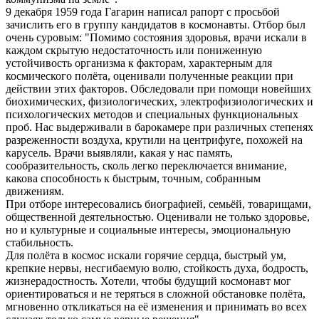
9 декабря 1959 года Гагарин написал рапорт с просьбой
зачислить его в группу кандидатов в космонавты. Отбор был
очень суровым: "Помимо состояния здоровья, врачи искали в
каждом скрытую недостаточность или пониженную
устойчивость организма к факторам, характерным для
космического полёта, оценивали полученные реакции при
действии этих факторов. Обследовали при помощи новейших
биохимических, физиологических, электрофизиологических и
психологических методов и специальных функциональных
проб. Нас выдерживали в барокамере при различных степенях
разреженности воздуха, крутили на центрифуге, похожей на
карусель. Врачи выявляли, какая у нас память,
сообразительность, сколь легко переключается внимание,
какова способность к быстрым, точным, собранным
движениям.
При отборе интересовались биографией, семьёй, товарищами,
общественной деятельностью. Оценивали не только здоровье,
но и культурные и социальные интересы, эмоциональную
стабильность.
Для полёта в космос искали горячие сердца, быстрый ум,
крепкие нервы, несгибаемую волю, стойкость духа, бодрость,
жизнерадостность. Хотели, чтобы будущий космонавт мог
ориентироваться и не теряться в сложной обстановке полёта,
мгновенно откликаться на её изменения и принимать во всех