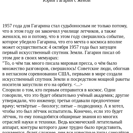
Юрий Гагарин с женой
1957 года для Гагарина стал судьбоносным не только потому,
что в этом году он закончил училище летчиков, а также
женился, но и потому, что в этом году свершилось событие,
которое убедило Гагарина, что его мечта о космоса вполне
может осуществиться: 4 октября 1957 года был запущен
первый искусственный спутник Земли. Гагарин писал об
этом дне в своих мемуарах:
"То, о чём так много писала мировая пресса, о чём было
множество разговоров, свершилось! Советские люди, обогнав
в негласном соревновании США, первыми в мире создали
искусственный спутник Земли и посредством мощной ракеты
носителя запустили его на орбиту. <...>
Спорили о том, кто первым отправится в космос. Одни
говорили, что это будет обязательно учёный академик; другие
утверждали, что инженер; третьи отдавали предпочтение
врачу; четвёртые – биологу; пятые – подводнику. А я хотел,
чтобы это был лётчик испытатель. Конечно, если это будет
лётчик, то ему понадобятся обширные знания из многих
отраслей науки и техники. Ведь космический летательный
аппарат, контуры которого даже трудно было представить,
разумеется, будет сложнее, чем все известные типы самолётов.