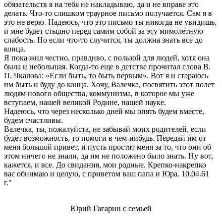
обязательств я на тебя не накладываю, да и не вправе это
делать. Что-то слишком траурное письмо получается. Сам я в
это не верю. Надеюсь, что это письмо ты никогда не увидишь,
и мне будет стыдно перед самим собой за эту мимолетную
слабость. Но если что-то случится, ты должна знать все до
конца.
Я пока жил честно, правдиво, с пользой для людей, хотя она
была и небольшая. Когда-то еще в детстве прочитал слова В.
П. Чкалова: «Если быть, то быть первым». Вот я и стараюсь
им быть и буду до конца. Хочу, Валечка, посвятить этот полет
людям нового общества, коммунизма, в которое мы уже
вступаем, нашей великой Родине, нашей науке.
Надеюсь, что через несколько дней мы опять будем вместе,
будем счастливы.
Валечка, ты, пожалуйста, не забывай моих родителей, если
будет возможность, то помоги в чем-нибудь. Передай им от
меня большой привет, и пусть простят меня за то, что они об
этом ничего не знали, да им не положено было знать. Ну вот,
кажется, и все. До свидания, мои родные. Крепко-накрепко
вас обнимаю и целую, с приветом ваш папа и Юра. 10.04.61
г."
Юрий Гагарин с семьей