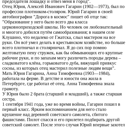
председателя лошадку и отвез меня в город".
Отец Юрия, Алексей Иванович Гагарин (1902—1973), был по
профессии плотником-столяром. Юрий Гагарин в своей
автобиографии "Дорога в космос" пишет об отце так:
"Образование у него было всего два класса
церковноприходской школы. Но человек он любознательный
и многого добился путём самообразования; в нашем селе
Клушино, что недалеко от Гжатска, слыл мастером на все
руки. Он всё умел делать в крестьянском хозяйстве, но больше
всего плотничал и столярничал. Я до сих пор помню
желтоватую пену стружек, как бы обмывающих его крупные
рабочие руки, и по запахам могу различить породы дерева –
сладковатого клёна, горьковатого дуба, вяжущий привкус
сосны, из которых отец мастерил полезные людям вещи".
Мать Юрия Гагарина, Анна Тимофеевна (1903—1984),
работала на ферме. В детстве и юности она жила в
Петербурге, где работал её отец. Анна Тимофеевна знала
грамоту.
У Юрия было 2 брата (старший и младший), а также старшая
сестра.
1 сентября 1941 года, уже во время войны, Гагарин пошел в
первый класс. Ярким воспоминанием для него стало
крушение над деревней советского самолета, сбитого
фашистами. Пилот спасся и его прилетел подбирать другой
советский самолет. После этого случая Юрий впервые захотел