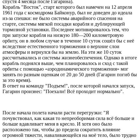
спустя 4 месяца после Гагарина).
Корабль "Восток", старт которого был намечен на 12 апреля
1961 года с космодрома Байконур, был не доведен до идеала
из-за спешки: не было системы аварийного спасения на
старте, системы мягкой посадки корабля и дублирующей
тормозной установки. Последнее мотивировалось тем, что
при запуске корабля на низкую 180—200 километровую
орбиту, он в любом случае в течение 10 суток сошёл бы с неё
вследствие естественного торможения о верхние слои
атмосферы и вернулся бы на землю. На эти же 10 суток
рассчитывались и системы жизнеобеспечения. Однако в итоге
корабль поднялся выше, чем планировалось и сход с такой
орбиты с помощью «аэродинамического торможения» мог
занять по разным оценкам от 20 до 50 дней (Гагарин погиб бы
за это время).
В ответ на команду "Подъем!", после которой начался запуск,
Гагарин произнес: "Поехали! Всё проходит нормально".
После начала полета начали расти перегрузки: "Я
почувствовал, как какая то непреоборимая сила всё больше и
больше вдавливает меня в кресло. И хотя оно было
расположено так, чтобы до предела сократить влияние
огромной тяжести, наваливающейся на моё тело, было трудно