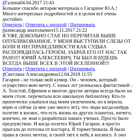
#
Галина
04.04.2017 21:43
Большое спасибо авторам материала о Гагарине Ю.А.!
Много интересных подробностей и в целом всё очень
достойно.
Ответить
|
Ответить с цитатой
|
Цитировать
#
александр анатольевич
15.11.2017 21:22
Я УЖЕ ДОВОЛЬНО СТАР, НО ПЕРЕЧИТАВ ВЫШЕ
ОПУБЛИКОВАННОЕ, У МЕНЯ ВЫСТУПИЛИ СЛЕЗЫ ОТ
БОЛИ И НЕСПРАВЕДЛИВОСТИ КАК СУДЬБА
РАСПОРЯДИЛАСЬ ГЕРОЕМ, ЗАБРАВ ЕГО ОТ НАС ТАК
РАНО!!! ЮРИЙ АЛЕКСЕЕВИЧ, ТЫ БЫЛ И БУДЕШЬ
ВСЕГДА ВЫШЕ ВСЕХ В ЭТОЙ ВСЕЛЕННОЙ!!!
Ответить
|
Ответить с цитатой
|
Цитировать
#
Светлана Александровна
12.04.2018 11:55
Гагарин - не только мой кумир. Он - человек, который
осуществил мою мечту. С юных лет увлекалась фантастикой -
А. Толстой, Ефремов и многие другие авторы всегда были на
моем столе. перечитала всю школьную библиотеку. Кто-то
иронически улыбался над моим увлечением, но я верила,
верю и сейчас (а мне уже много лет), что люди когда-нибудь
полетят в космос, что есть жизнь на других планетах, ничего,
конечно, не зная о разработках наших ученых. Просто было
предчувствие. И когда полетел Юрий Гагарин, я просто
прыгала до потолка от восторга. Я торжествовала. Я была
права в своих мечтах, в своей тяге к небу, к космосу. А оно