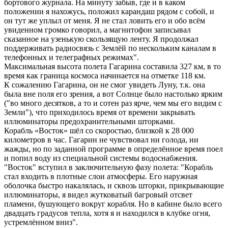
бортового журнала. На минуту забыв, где и в каком
положении я нахожусь, положил карандаш рядом с собой, и
он тут же уплыл от меня. Я не стал ловить его и обо всём
увиденном громко говорил, а магнитофон записывал
сказанное на узенькую скользящую ленту. Я продолжал
поддерживать радиосвязь с Землёй по нескольким каналам в
телефонных и телеграфных режимах".
Максимальная высота полета Гагарина составила 327 км, в то
время как граница космоса начинается на отметке 118 км.
К сожалению Гагарина, он не смог увидеть Луну, т.к. она
была вне поля его зрения, а вот Солнце было настолько ярким
("во много десятков, а то и сотен раз ярче, чем мы его видим с
Земли"), что приходилось время от времени закрывать
иллюминаторы предохранительными шторками.
Корабль «Восток» шёл со скоростью, близкой к 28 000
километров в час. Гагарин не чувствовал ни голода, ни
жажды, но по заданной программе в определённое время поел
и попил воду из специальной системы водоснабжения.
"Восток" вступил в заключительную фазу полета: "Корабль
стал входить в плотные слои атмосферы. Его наружная
оболочка быстро накалялась, и сквозь шторки, прикрывающие
иллюминаторы, я видел жутковатый багровый отсвет
пламени, бушующего вокруг корабля. Но в кабине было всего
двадцать градусов тепла, хотя я и находился в клубке огня,
устремлённом вниз".