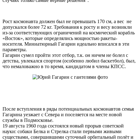
случаях только самые верные решения".
Рост космонавта должен был не превышать 170 см, а вес не
допускался более 72 кг. Требования к росту и весу возникли
из-за соответствующих ограничений на космический корабль
«Восток», которые определялись мощностью ракеты-
носителя. Миниатюрный Гагарин идеально вписался в эти
параметры.
Гагарин сумел пройти этот отбор, т.к. он ничем не болел с
детства, увлекался спортом (особенно любил баскетбол), был,
что немаловажно в то время, кандидатом в члены КПСС.
После вступления в ряды потенциальных космонавтов семья
Гагарина уезжает с Севера и поселяется на месте новой
службы в Подмосковье.
19 августа 1960 года состоялся новый прорыв советской
науки: собаки Белка и Стрелка стали первыми живыми
существами, совершившими суточный орбитальный полёт и