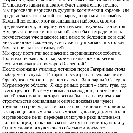
И управлять таким аппаратом будет значительно труднее.
Мы пробовали нарисовать будущий космический корабль. Он
представлялся то ракетой, то шаром, то диском, то ромбом.
Каждый дополнял этот карандашный набросок своими
предложениями, почерпнутыми из книг научных фантастов.
А я, делая зарисовки этого корабля у себя в тетради, вновь
почувствовал уже знакомое мне какое то болезненное и ещё
не осознанное томление, все ту же тягу в космос, в которой
боялся признаться самому себе.
Мы сразу постигли все значение свершившегося события.
Полетела первая ласточка, возвестившая начало весны –
весны завоевания просторов Вселенной".
После окончания училища летчиков перед Гагариным стоял
выбор места службы. Гагарин, несмотря на предложения из
Оренбурга и Украины, решил ехать на Заполярный Север, в
Мурманскую область: "Я ещё раньше решил – ехать туда, где
всего труднее. К этому обязывала молодость, пример всей
нашей комсомолии, которая всегда была на переднем крае
строительства социализма и сейчас показывала чудеса
трудового героизма, осваивая всё новые и новые миллионы
гектаров целинных и залежных земель, возводя доменные и
мартеновские печи, перекрывая могучие реки плотинами
гидростанций, прокладывая новые пути в сибирскую тайгу…
Одним словом, я чувствовал себя сыном могучего