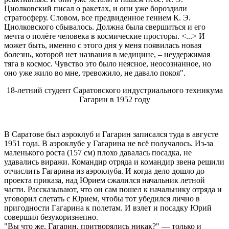
Циолковский писал о ракетах, и они уже бороздили
стратосферу. Словом, все предвиденное гением К. Э.
Циолковского сбывалось. Должна была свершиться и его
мечта о полёте человека в космические просторы. <...> И
может быть, именно с этого дня у меня появилась новая
болезнь, которой нет названия в медицине, – неудержимая
тяга в космос. Чувство это было неясное, неосознанное, но
оно уже жило во мне, тревожило, не давало покоя".
18-летний студент Саратовского индустриального техникума
Гагарин в 1952 году
В Саратове был аэроклуб и Гагарин записался туда в августе
1951 года. В аэроклубе у Гагарина не всё получалось. Из-за
маленького роста (157 см) плохо давалась посадка, не
удавались виражи. Командир отряда и командир звена решили
отчислить Гагарина из аэроклуба. И когда дело дошло до
проекта приказа, над Юрием сжалился начальник летной
части. Рассказывают, что он сам пошел к начальнику отряда и
уговорил слетать с Юрием, чтобы тот убедился лично в
пригодности Гагарина к полетам. И взлет и посадку Юрий
совершил безукоризнепно.
"Вы что же, Гагарин, притворялись никак?" — только и