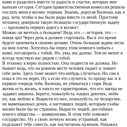
вами и разделить вместе ту радость и счастье, которые мне
выпали сегодня. Сегодня правительственная комиссия решила
послать меня в космос первым. Знаешь, дорогая Валюша, как я
рад, хочу, чтобы и вы были рады вместе со мной. Простому
человеку доверили такую большую государственную задачу
— проложить первую дорогу в космос!
Можно ли мечтать о большем? Ведь это — история, это —
новая эра! Через день я должен стартовать. Вы в это время
будете заниматься своими делами. Очень большая задача легла
на мои плечи. Хотелось бы перед этим немного побыть с
вами, поговорить с тобой. Но, увы, вы далеко. Тем не менее я
всегда чувствую вас рядом с собой.
В технику я верю полностью. Она подвести не должна. Но
бывает ведь, что на ровном месте человек падает и ломает
себе шею. Здесь тоже может что-нибудь случиться. Но сам я
пока в это не верю. Ну а если что случится, то прошу вас и в
первую очередь тебя, Валюша, не убиваться с горя. Ведь
жизнь есть жизнь, и никто не гарантирован, что его завтра не
задавит машина. Береги, пожалуйста, наших девочек, люби
их, как люблю я. Вырасти из них, пожалуйста, не белоручек,
не маменькиных дочек, а настоящих людей, которым ухабы
жизни были бы не страшны. Вырасти людей, достойных
нового общества — коммунизма. В этом тебе поможет
государство. Ну а свою личную жизнь устраивай, как
подскажет тебе совесть, как посчитаешь нужным. Никаких