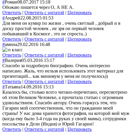
#
Роман
08.07.2017 15:18
Обожаю пишется через О, А НЕ А.
Ответить
|
Ответить с цитатой
|
Цитировать
#
Андрей
22.08.2015 01:53
Для меня он кумир по жизни , очень светлый , добрый и в
доску простой человек , не зря он первый человек
побывавший в Космосе , это не спроста..)
Ответить
|
Ответить с цитатой
|
Цитировать
#
амина
29.02.2016 16:48
класс
Ответить
|
Ответить с цитатой
|
Цитировать
#
Валерия
05.03.2016 15:17
Спасибо за подробную биографию. Очень интересно
написано. Жаль, что нельзя использовать этот материал для
презентаций... как минимум у меня не получилось))
Ответить
|
Ответить с цитатой
|
Цитировать
#
Татьяна
14.09.2016 15:13
Казалось бы, столько всего читано-перечитано, пересмотрено
об этом Великом Человеке, а прочитала статью с огромным
удовольствием. Спасибо автору. Очень горжусь тем, что
Гагарин мой соотечественник, что он гражданин моей
страны! У нас дома хранится фотография, на которой мой муж
(когда ему было 3-4 года на руках у своей мамы), сотрудники
посольства в Дели (Индия) и Юрий Гагарин!
Ответить
|
Ответить с цитатой
|
Цитировать