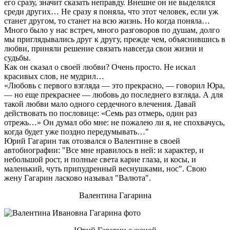
его сразу, значит сказать неправду. Внешне он не выделялся
среди других… Не сразу я поняла, что этот человек, если уж
станет другом, то станет на всю жизнь. Но когда поняла…
Много было у нас встреч, много разговоров по душам, долго
мы приглядывались друг к другу, прежде чем, объяснившись в
любви, приняли решение связать навсегда свои жизни и
судьбы.
Как он сказал о своей любви? Очень просто. Не искал
красивых слов, не мудрил…
«Любовь с первого взгляда — это прекрасно, — говорил Юра,
— но еще прекраснее — любовь до последнего взгляда. А для
такой любви мало одного сердечного влечения. Давай
действовать по пословице: «Семь раз отмерь, один раз
отрежь…» Он думал обо мне: не пожалею ли я, не спохвачусь,
когда будет уже поздно передумывать…"
Юрий Гагарин так отозвался о Валентине в своей
автобиографии: "Все мне нравилось в ней: и характер, и
небольшой рост, и полные света карие глаза, и косы, и
маленький, чуть припудренный веснушками, нос". Свою
жену Гагарин ласково называл "Валюта".
Валентина Гагарина