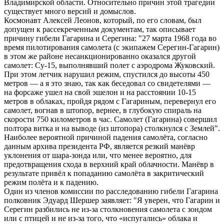
Владимирской области. Относительно причин этой трагедии
существует много версий и домыслов.
Космонавт Алексей Леонов, который, по его словам, был
допущен к рассекреченным документам, так описывает
причину гибели Гагарина и Серегина: "27 марта 1968 года во
время пилотирования самолета (с экипажем Серегин-Гагарин)
в этом же районе несанкционированно оказался другой
самолет: Су-15, выполнявший полет с аэродрома Жуковский.
При этом летчик нарушил режим, спустился до высоты 450
метров — а я это знаю, так как беседовал со свидетелями —
на форсаже ушел на свой эшелон и на расстоянии 10-15
метров в облаках, пройдя рядом с Гагариным, перевернул его
самолет, вогнав в штопор, вернее, в глубокую спираль на
скорости 750 километров в час. Самолет (Гагарина) совершил
полтора витка и на выводе (из штопора) столкнулся с Землей".
Наиболее вероятной причиной падения самолёта, согласно
данным архива президента РФ, является резкий манёвр
уклонения от шара-зонда или, что менее вероятно, для
предотвращения схода в верхний край облачности. Манёвр в
результате привёл к попаданию самолёта в закритический
режим полёта и к падению.
Один из членов комиссии по расследованию гибели Гагарина
полковник Эдуард Шершер заявляет: "Я уверен, что Гагарин и
Серегин разбились не из-за столкновения самолета с зондом
или с птицей и не из-за того, что «испугались» облака и