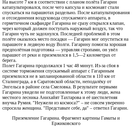
На высоте 7 км в соответствии с планом полёта Гагарин
катапультировался, после чего капсула и космонавт стали
спускаться на парашютах раздельно. После катапультирования
и отсоединения воздуховода спускаемого аппарата, в
герметичном скафандре Гагарина не сразу открылся клапан,
через который должен поступать наружный воздух, так что
Гагарин чуть не задохнулся. Последней проблемой в этом
полёте оказалось место посадки — Гагарин мог опуститься на
парашюте в ледяную воду Волги. Гагарину помогла хорошая
предполётная подготовка — управляя стропами, он увёл
парашют от реки и приземлился в 1,5—2 километрах от
берега.
Полет Гагарина продолжался 1 час 48 минут. Из-за сбоя в
системе торможения спускаемый аппарат с Гагариным
приземлился не в запланированной области в 110 км от
Сталинграда, а в Саратовской области, неподалёку от
Энгельса в районе села Смеловка. В результате первыми
Гагарина увидели не подготовленные к этому люди, жена
местного лесника Анихайят Тахтарова и её шестилетняя
внучка Румия. "Неужели из космоса?" – не совсем уверенно
спросила женщина. "Представьте себе, да" – ответил Гагарин.
Приземление Гагарина. Фрагмент картины Гаматы и
Ержиковского