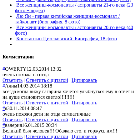
Все женщины-космонавты / астронавты 21-го века (23
фото + видео)
Лю Ян - первая китайская женщина-космонавт /
тайконавт (биография, 8 фото)
Все женщины-космонавты / астронавты 20-го века (40
фото)
Константин Циолковский. Биография, 18 фото
Комментарии
#
QWERTY
12.03.2014 13:32
очень похожа на отца
Ответить
|
Ответить с цитатой
|
Цитировать
#
Алим
14.03.2014 18:18
всегда когда вижу гагарина хочется улыбнуться ему в ответ и
на душе становится светло!!!!!!!!!
Ответить
|
Ответить с цитатой
|
Цитировать
#
я
30.11.2014 08:47
очень похожи дети на отца симпатичные
Ответить
|
Ответить с цитатой
|
Цитировать
#
валерия
16.01.2015 20:34
Великий был человек!!! Обажаю его, и горжусь им!!!
Ответить
|
Ответить с цитатой
|
Цитировать