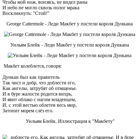
Чтобы мой нож, вонзясь, не видел раны
И небо не могло сквозь полог мрака
Воскликнуть: "Стой!"
George Cattermole - Леди Макбет у постели короля Дункана
Уильям Блейк - Леди Макбет у постели короля Дункана
Макбет колеблется, говоря:
Дункан был как правитель
Так чист и добр, что доблести его,
Как ангелы, затрубят об отмщенье.
И в буре жалости родится вихрь,
И явит облако с нагим младенцем,
И, с этой вестью облетев весь мир,
Затопит морем слёз его.
Уильям Блейк. Иллюстрация к "Макбету"