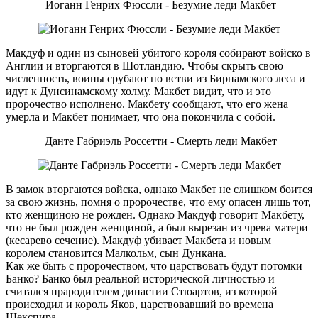
Иоганн Генрих Фюссли - Безумие леди Макбет
Макдуф и один из сыновей убитого короля собирают войско в
Англии и вторгаются в Шотландию. Чтобы скрыть свою
численность, воины срубают по ветви из Бирнамского леса и
идут к Дунсинамскому холму. Макбет видит, что и это
пророчество исполнено. Макбету сообщают, что его жена
умерла и Макбет понимает, что она покончила с собой.
Данте Габриэль Россетти - Смерть леди Макбет
В замок вторгаются войска, однако Макбет не слишком боится
за свою жизнь, помня о пророчестве, что ему опасен лишь тот,
кто женщиною не рожден. Однако Макдуф говорит Макбету,
что не был рожден женщиной, а был вырезан из чрева матери
(кесарево сечение). Макдуф убивает Макбета и новым
королем становится Малкольм, сын Дункана.
Как же быть с пророчеством, что царствовать будут потомки
Банко? Банко был реальной исторической личностью и
считался прародителем династии Стюартов, из которой
происходил и король Яков, царствовавший во времена
Шекспира.