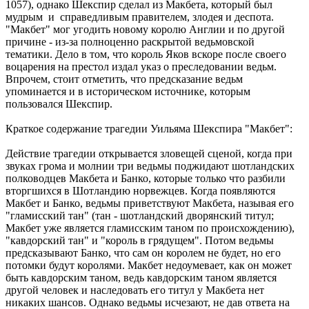
1057), однако Шекспир сделал из Макбета, который был
мудрым и справедливым правителем, злодея и деспота.
"Макбет" мог угодить новому королю Англии и по другой
причине - из-за полноценно раскрытой ведьмовской
тематики. Дело в том, что король Яков вскоре после своего
воцарения на престол издал указ о преследовании ведьм.
Впрочем, стоит отметить, что предсказание ведьм
упоминается и в историческом источнике, которым
пользовался Шекспир.
Краткое содержание трагедии Уильяма Шекспира "Макбет":
Действие трагедии открывается зловещей сценой, когда при
звуках грома и молнии три ведьмы поджидают шотландских
полководцев Макбета и Банко, которые только что разбили
вторгшихся в Шотландию норвежцев. Когда появляются
Макбет и Банко, ведьмы приветствуют Макбета, называя его
"гламисский тан" (тан - шотландский дворянский титул;
Макбет уже является гламисским таном по происхождению),
"кавдорский тан" и "король в грядущем". Потом ведьмы
предсказывают Банко, что сам он королем не будет, но его
потомки будут королями. Макбет недоумевает, как он может
быть кавдорским таном, ведь кавдорским таном является
другой человек и наследовать его титул у Макбета нет
никаких шансов. Однако ведьмы исчезают, не дав ответа на