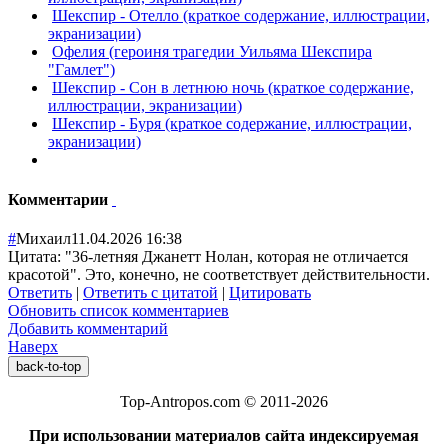
Шекспир - Отелло (краткое содержание, иллюстрации,
экранизации)
Офелия (героиня трагедии Уильяма Шекспира
"Гамлет")
Шекспир - Сон в летнюю ночь (краткое содержание,
иллюстрации, экранизации)
Шекспир - Буря (краткое содержание, иллюстрации,
экранизации)
Комментарии
#
Михаил
11.04.2026 16:38
Цитата: "36-летняя Джанетт Нолан, которая не отличается
красотой". Это, конечно, не соответствует действительности.
Ответить
|
Ответить с цитатой
|
Цитировать
Обновить список комментариев
Добавить комментарий
Наверх
back-to-top
Top-Antropos.com © 2011-2026
При использовании материалов сайта индексируемая