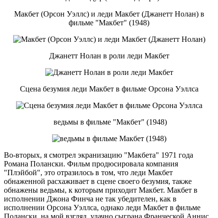
Макбет (Орсон Уэллс) и леди Макбет (Джанетт Нолан) в
фильме "Макбет" (1948)
Джанетт Нолан в роли леди Макбет
Сцена безумия леди Макбет в фильме Орсона Уэллса
ведьмы в фильме "Макбет" (1948)
Во-вторых, я смотрел экранизацию "Макбета" 1971 года
Романа Полански. Фильм продюсировала компания
"Плэйбой", это отразилось в том, что леди Макбет
обнаженной расхаживает в сцене своего безумия, также
обнажены ведьмы, к которым приходит Макбет. Макбет в
исполнении Джона Финча не так убедителен, как в
исполнении Орсона Уэллса, однако леди Макбет в фильме
Полански, на мой взгляд, удачно сыграна Франческой Аннис,