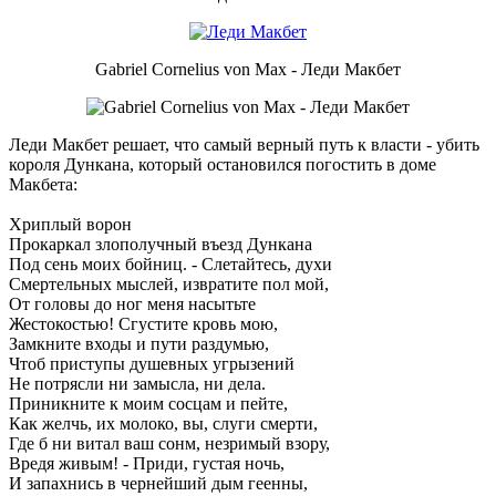
Gabriel Cornelius von Max - Леди Макбет
Леди Макбет решает, что самый верный путь к власти - убить
короля Дункана, который остановился погостить в доме
Макбета:
Хриплый ворон
Прокаркал злополучный въезд Дункана
Под сень моих бойниц. - Слетайтесь, духи
Смертельных мыслей, извратите пол мой,
От головы до ног меня насытьте
Жестокостью! Сгустите кровь мою,
Замкните входы и пути раздумью,
Чтоб приступы душевных угрызений
Не потрясли ни замысла, ни дела.
Приникните к моим сосцам и пейте,
Как желчь, их молоко, вы, слуги смерти,
Где б ни витал ваш сонм, незримый взору,
Вредя живым! - Приди, густая ночь,
И запахнись в чернейший дым геенны,