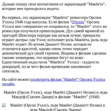
Дальше опишу свои впечатления от экранизаций "Макбета",
которые мне приходилось видеть.
Во-первых, это экранизация "Макбета" режиссера Орсона
Уэллса 1948 года выпуска. Если фильм "
Отелло
" Орсона
Уэллса мне совершенно не понравился, то "Макбет" этого же
режиссера получился превосходным. Дух самой мрачной из
трагедий Шекспира передан как нельзя лучше, прекрасно
играют актеры: сам Уэллс исполняет роль Макбета, роль леди
Макбет играет 36-летняя Джанетт Нолан, которая не
отличается красотой, однако очень точно передает
демонический дух своей героини. Ведьмы в фильме сделаны
такими зловещими, что мурашки бегут по коже.
Единственный недостаток "Макбета" Уэллса - скудность
декораций, из-за чего фильм временами напоминает
спектакль.
На сайте можно
посмотреть фильм "Макбет" Орсона Уэллса
онлайн
.
Макбет (Орсон Уэллс), леди Макбет (Джанетт Нолан) и леди
Макдуф (Сьюзен Дьюри) в фильме "Макбет" (1948)