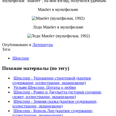
Мультфильм "Макбет", на мой взгляд, получился удачным.
Макбет в мультфильме
Леди Макбет в мультфильме
Опубликовано в
Литература
Теги
Шекспир
Похожие материалы (по тегу)
Шекспир - Укрощение строптивой (краткое
содержание, иллюстрации, экранизации)
Уильям Шекспир. Цитаты о любви
Шекспир - Ромео и Джульетта (история создания,
сюжет, иллюстрации, экранизации)
Шекспир - Зимняя сказка (краткое содержание,
иллюстрации, экранизации)
Шекспир - Король Лир (краткое содержание,
иллюстрации, экранизации)