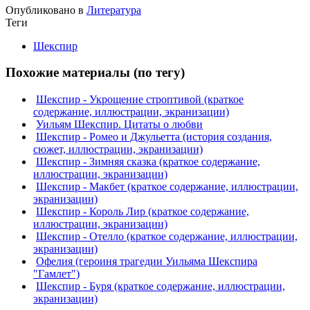
Опубликовано в
Литература
Теги
Шекспир
Похожие материалы (по тегу)
Шекспир - Укрощение строптивой (краткое
содержание, иллюстрации, экранизации)
Уильям Шекспир. Цитаты о любви
Шекспир - Ромео и Джульетта (история создания,
сюжет, иллюстрации, экранизации)
Шекспир - Зимняя сказка (краткое содержание,
иллюстрации, экранизации)
Шекспир - Макбет (краткое содержание, иллюстрации,
экранизации)
Шекспир - Король Лир (краткое содержание,
иллюстрации, экранизации)
Шекспир - Отелло (краткое содержание, иллюстрации,
экранизации)
Офелия (героиня трагедии Уильяма Шекспира
"Гамлет")
Шекспир - Буря (краткое содержание, иллюстрации,
экранизации)