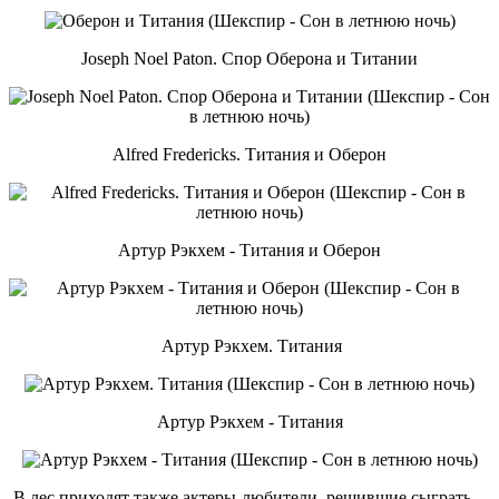
Joseph Noel Paton. Спор Оберона и Титании
Alfred Fredericks. Титания и Оберон
Артур Рэкхем - Титания и Оберон
Артур Рэкхем. Титания
Артур Рэкхем - Титания
В лес приходят также актеры-любители, решившие сыграть