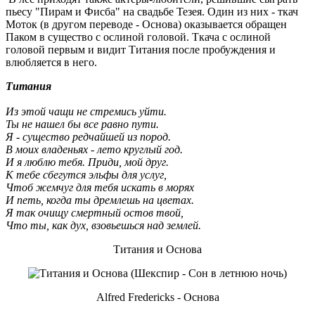
пьесу "Пирам и Фисба" на свадьбе Тезея. Один из них - ткач
Моток (в другом переводе - Основа) оказывается обращен
Паком в существо с ослиной головой. Ткача с ослиной
головой первым и видит Титания после пробуждения и
влюбляется в него.
Титания
Из этой чащи не стремись уйти.
Ты не нашел бы все равно пути.
Я - существо редчайшей из пород.
В моих владеньях - лето круглый год.
И я люблю тебя. Приди, мой друг.
К тебе сбегутся эльфы для услуг,
Чтоб жемчуг для тебя искать в морях
И петь, когда ты дремлешь на цветах.
Я так очищу смертный остов твой,
Что ты, как дух, взовьешься над землей.
Титания и Основа
Alfred Fredericks - Основа