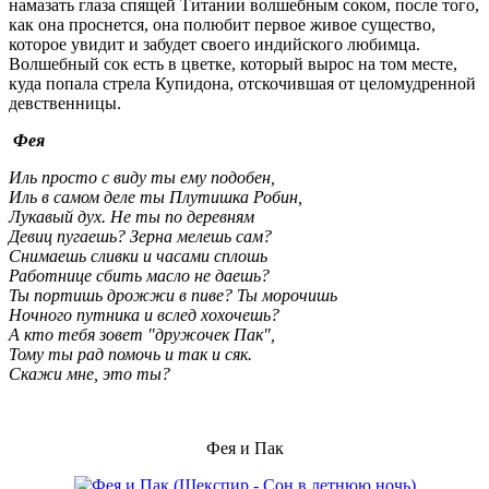
намазать глаза спящей Титании волшебным соком, после того,
как она проснется, она полюбит первое живое существо,
которое увидит и забудет своего индийского любимца.
Волшебный сок есть в цветке, который вырос на том месте,
куда попала стрела Купидона, отскочившая от целомудренной
девственницы.
Фея
Иль просто с виду ты ему подобен,
Иль в самом деле ты Плутишка Робин,
Лукавый дух. Не ты по деревням
Девиц пугаешь? Зерна мелешь сам?
Снимаешь сливки и часами сплошь
Работнице сбить масло не даешь?
Ты портишь дрожжи в пиве? Ты морочишь
Ночного путника и вслед хохочешь?
А кто тебя зовет "дружочек Пак",
Тому ты рад помочь и так и сяк.
Скажи мне, это ты?
Фея и Пак