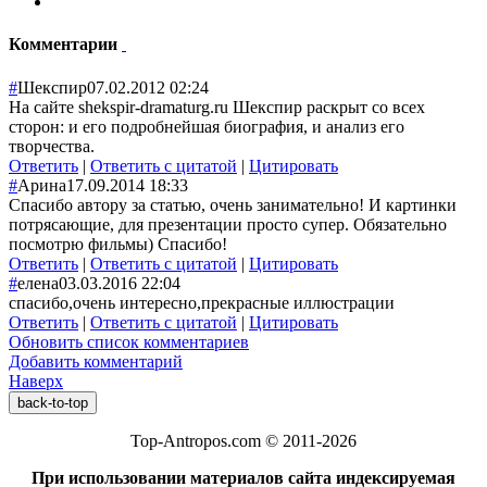
Комментарии
#
Шекспир
07.02.2012 02:24
На сайте shekspir-dramaturg.ru Шекспир раскрыт со всех
сторон: и его подробнейшая биография, и анализ его
творчества.
Ответить
|
Ответить с цитатой
|
Цитировать
#
Арина
17.09.2014 18:33
Спасибо автору за статью, очень занимательно! И картинки
потрясающие, для презентации просто супер. Обязательно
посмотрю фильмы) Спасибо!
Ответить
|
Ответить с цитатой
|
Цитировать
#
елена
03.03.2016 22:04
спасибо,очень интересно,прекрасные иллюстрации
Ответить
|
Ответить с цитатой
|
Цитировать
Обновить список комментариев
Добавить комментарий
Наверх
back-to-top
Top-Antropos.com © 2011-2026
При использовании материалов сайта индексируемая