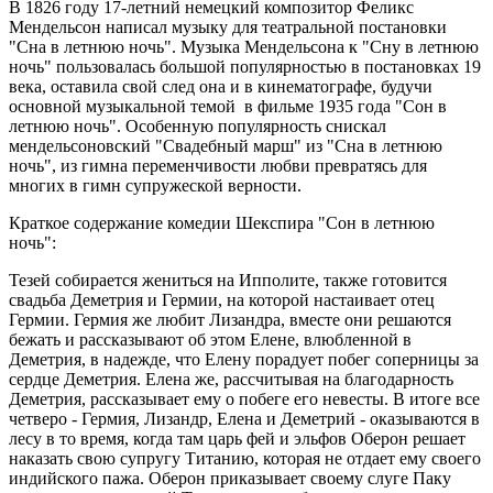
В 1826 году 17-летний немецкий композитор Феликс
Мендельсон написал музыку для театральной постановки
"Сна в летнюю ночь". Музыка Мендельсона к "Сну в летнюю
ночь" пользовалась большой популярностью в постановках 19
века, оставила свой след она и в кинематографе, будучи
основной музыкальной темой в фильме 1935 года "Сон в
летнюю ночь". Особенную популярность снискал
мендельсоновский "Свадебный марш" из "Сна в летнюю
ночь", из гимна переменчивости любви превратясь для
многих в гимн супружеской верности.
Краткое содержание комедии Шекспира "Сон в летнюю
ночь":
Тезей собирается жениться на Ипполите, также готовится
свадьба Деметрия и Гермии, на которой настаивает отец
Гермии. Гермия же любит Лизандра, вместе они решаются
бежать и рассказывают об этом Елене, влюбленной в
Деметрия, в надежде, что Елену порадует побег соперницы за
сердце Деметрия. Елена же, рассчитывая на благодарность
Деметрия, рассказывает ему о побеге его невесты. В итоге все
четверо - Гермия, Лизандр, Елена и Деметрий - оказываются в
лесу в то время, когда там царь фей и эльфов Оберон решает
наказать свою супругу Титанию, которая не отдает ему своего
индийского пажа. Оберон приказывает своему слуге Паку