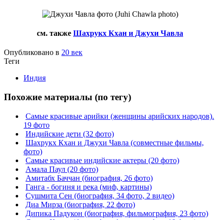
см. также
Шахрукх Кхан и Джухи Чавла
Опубликовано в
20 век
Теги
Индия
Похожие материалы (по тегу)
Самые красивые арийки (женщины арийских народов).
19 фото
Индийские дети (32 фото)
Шахрукх Кхан и Джухи Чавла (совместные фильмы,
фото)
Самые красивые индийские актеры (20 фото)
Амала Паул (20 фото)
Амитабх Баччан (биография, 26 фото)
Ганга - богиня и река (миф, картины)
Сушмита Сен (биография, 34 фото, 2 видео)
Диа Мирза (биография, 22 фото)
Дипика Падукон (биография, фильмография, 23 фото)