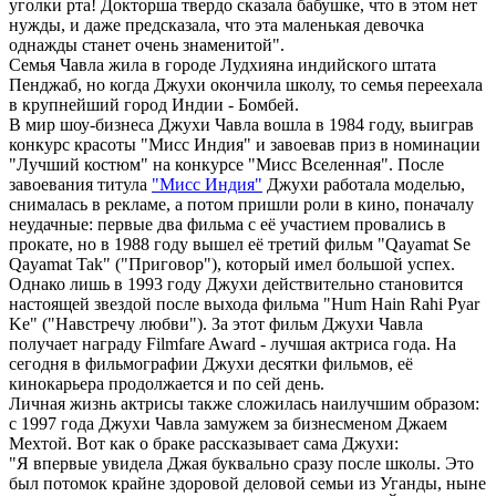
уголки рта! Докторша твердо сказала бабушке, что в этом нет
нужды, и даже предсказала, что эта маленькая девочка
однажды станет очень знаменитой".
Семья Чавла жила в городе Лудхияна индийского штата
Пенджаб, но когда Джухи окончила школу, то семья переехала
в крупнейший город Индии - Бомбей.
В мир шоу-бизнеса Джухи Чавла вошла в 1984 году, выиграв
конкурс красоты "Мисс Индия" и завоевав приз в номинации
"Лучший костюм" на конкурсе "Мисс Вселенная". После
завоевания титула
"Мисс Индия"
Джухи работала моделью,
снималась в рекламе, а потом пришли роли в кино, поначалу
неудачные: первые два фильма с её участием провались в
прокате, но в 1988 году вышел её третий фильм "Qayamat Se
Qayamat Tak" ("Приговор"), который имел большой успех.
Однако лишь в 1993 году Джухи действительно становится
настоящей звездой после выхода фильма "Hum Hain Rahi Pyar
Ke" ("Навстречу любви"). За этот фильм Джухи Чавла
получает награду Filmfare Award - лучшая актриса года. На
сегодня в фильмографии Джухи десятки фильмов, её
кинокарьера продолжается и по сей день.
Личная жизнь актрисы также сложилась наилучшим образом:
с 1997 года Джухи Чавла замужем за бизнесменом Джаем
Мехтой. Вот как о браке рассказывает сама Джухи:
"Я впервые увидела Джая буквально сразу после школы. Это
был потомок крайне здоровой деловой семьи из Уганды, ныне