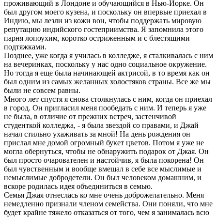
проживающий в Лондоне и обучающийся в Нью-Йорке. Он
был другом моего кузена, и поскольку он впервые приехал в
Индию, мы лезли из кожи вон, чтобы поддержать мировую
репутацию индийского гостеприимства. Я запомнила этого
парня лопоухим, коротко остриженным и с блестящими
подтяжками.
Позднее, уже когда я училась в колледже, я сталкивалась с ним
на вечеринках, поскольку у нас одно социальное окружение.
Но тогда я еще была начинающей актрисой, в то время как он
был одним из самых желанных холостяков страны. Все же мы
были не совсем равны.
Mного лет спустя я снова столкнулась с ним, когда он приехал
в город. Он пригласил меня пообедать с ним. И теперь я уже
не была, в отличие от прежних встреч, застенчивой
студенткой колледжа, - я была звездой со правами, и Джай
начал стильно ухаживать за мной! На день рождения он
прислал мне домой огромный букет цветов. Потом я уже не
могла обернуться, чтобы не обнаружить подарок от Джая. Он
был просто очарователен и настойчив, я была покорена! Он
был чувственным и вообще вмещал в себе все мыслимые и
немыслимые добродетели. Он был человеком домашним, и
вскоре родилась идея объединиться в семью.
Семья Джая отнеслась ко мне очень доброжелательно. Меня
немедленно признали членом семейства. Они поняли, что мне
будет крайне тяжело отказаться от того, чем я занималась всю