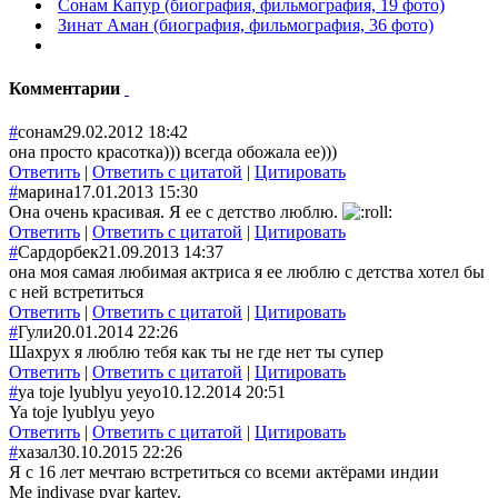
Сонам Капур (биография, фильмография, 19 фото)
Зинат Аман (биография, фильмография, 36 фото)
Комментарии
#
сонам
29.02.2012 18:42
она просто красотка))) всегда обожала ее)))
Ответить
|
Ответить с цитатой
|
Цитировать
#
марина
17.01.2013 15:30
Она очень красивая. Я ее с детство люблю.
Ответить
|
Ответить с цитатой
|
Цитировать
#
Сардорбек
21.09.2013 14:37
она моя самая любимая актриса я ее люблю с детства хотел бы
с ней встретиться
Ответить
|
Ответить с цитатой
|
Цитировать
#
Гули
20.01.2014 22:26
Шахрух я люблю тебя как ты не где нет ты супер
Ответить
|
Ответить с цитатой
|
Цитировать
#
ya toje lyublyu yeyo
10.12.2014 20:51
Ya toje lyublyu yeyo
Ответить
|
Ответить с цитатой
|
Цитировать
#
хазал
30.10.2015 22:26
Я с 16 лет мечтаю встретиться со всеми актёрами индии
Me indiyase pyar kartey.