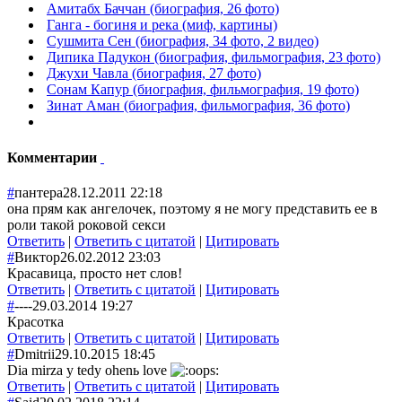
Амитабх Баччан (биография, 26 фото)
Ганга - богиня и река (миф, картины)
Сушмита Сен (биография, 34 фото, 2 видео)
Дипика Падукон (биография, фильмография, 23 фото)
Джухи Чавла (биография, 27 фото)
Сонам Капур (биография, фильмография, 19 фото)
Зинат Аман (биография, фильмография, 36 фото)
Комментарии
#
пантера
28.12.2011 22:18
она прям как ангелочек, поэтому я не могу представить ее в
роли такой роковой секси
Ответить
|
Ответить с цитатой
|
Цитировать
#
Виктор
26.02.2012 23:03
Красавица, просто нет слов!
Ответить
|
Ответить с цитатой
|
Цитировать
#
----
29.03.2014 19:27
Красотка
Ответить
|
Ответить с цитатой
|
Цитировать
#
Dmitrii
29.10.2015 18:45
Dia mirza y tedy ohenь love
Ответить
|
Ответить с цитатой
|
Цитировать