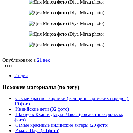
Опубликовано в
21 век
Теги
Индия
Похожие материалы (по тегу)
Самые красивые арийки (женщины арийских народов).
19 фото
Индийские дети (32 фото)
Шахрукх Кхан и Джухи Чавла (совместные фильмы,
фото)
Самые красивые индийские актеры (20 фото)
Амала Паул (20 фото)