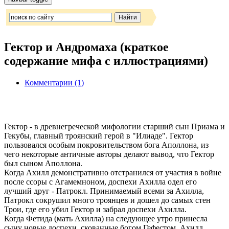
Гектор и Андромаха (краткое
содержание мифа с иллюстрациями)
Комментарии (1)
Гектор - в древнегреческой мифологии старший сын Приама и
Гекубы, главный троянский герой в "Илиаде". Гектор
пользовался особым покровительством бога Аполлона, из
чего некоторые античные авторы делают вывод, что Гектор
был сыном Аполлона.
Когда Ахилл демонстративно отстранился от участия в войне
после ссоры с Агамемноном, доспехи Ахилла одел его
лучший друг - Патрокл. Принимаемый всеми за Ахилла,
Патрокл сокрушил много троянцев и дошел до самых стен
Трои, где его убил Гектор и забрал доспехи Ахилла.
Когда Фетида (мать Ахилла) на следующее утро принесла
сыну новые доспехи, скованные богом Гефестом, Ахилл