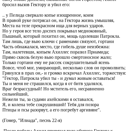
бросил вызов Гектору и убил его:
.. у Пелида сверкало копье изощренное, коим
В правой руке потрясал он, на Гектора жизнь умышляя,
Места на теле прекрасном ища для верных ударов.
Но у героя все тело доспех покрывал медноковный,
Пышный, который похитил он, мощь одолевши Патрокла.
Там лишь, где выю ключи с раменами связуют, гортани
Часть обнажалася, место, где гибель душе неизбежна:
Там, налетевши, копьем Ахиллес поразил Приамида;
Прямо сквозь белую выю прошло смертоносное жало;
Только гортани ему не рассек сокрушительный ясень
Вовсе, чтоб мог, умирающий, несколько слов он промолвить;
Грянулся в прах он,- и громко вскричал Ахиллес, торжествуя:
"Гектор, Патрокла убил ты - и думал живым оставаться!
Ты и меня не страшился, когда я от битв удалялся,
Враг безрассудный! Но мститель его, несравненно
сильнейший,
Нежели ты, за судами ахейскими я оставался,
Я, и колена тебе сокрушивший! Тебя для позора
Птицы и псы разорвут, а его погребут аргивяне".
(Гомер, "Илиада", песнь 22-я)
После победы Ахилл привязал тело убитого Гектора к