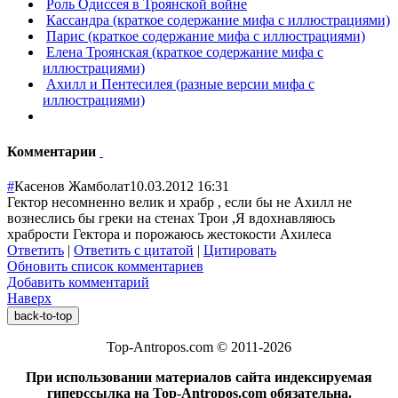
Роль Одиссея в Троянской войне
Кассандра (краткое содержание мифа с иллюстрациями)
Парис (краткое содержание мифа с иллюстрациями)
Елена Троянская (краткое содержание мифа с
иллюстрациями)
Ахилл и Пентесилея (разные версии мифа с
иллюстрациями)
Комментарии
#
Касенов Жамболат
10.03.2012 16:31
Гектор несомненно велик и храбр , если бы не Ахилл не
вознеслись бы греки на стенах Трои ,Я вдохнавляюсь
храбрости Гектора и порожаюсь жестокости Ахилеса
Ответить
|
Ответить с цитатой
|
Цитировать
Обновить список комментариев
Добавить комментарий
Наверх
back-to-top
Top-Antropos.com © 2011-2026
При использовании материалов сайта индексируемая
гиперссылка на Top-Antropos.com обязательна.