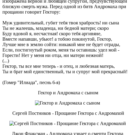
изображена верной и любящей супругой, предчувствующей
близкую смерть мужа. Перед одной из битв Андромаха при
прощании говорит Гектору:
Муж удивительный, губит тебя твоя храбрость! ни сына
Ты не жалеешь, младенца, ни бедной матери; скоро
Буду вдовой я, несчастная! скоро тебя аргивяне,
Вместе напавши, убьют! а тобою покинутой, Гектор,
Лучше мне в землю сойти: никакой мне не будет отрады,
Если, постигнутый роком, меня ты оставишь: удел мой -
Горести! Нет у меня ни отца, ни матери нежной!
(...)
Гектор, ты все мне теперь - и отец, и любезная матерь,
Ты и брат мой единственный, ты и супруг мой прекрасный!
(Гомер "Илиада", песнь 6-я)
Гектор и Андромаха с сыном
Сергей Постников - Прощание Гектора с Андромахой
Джон Флаксман - Андромаха узнает о смерти Гектора