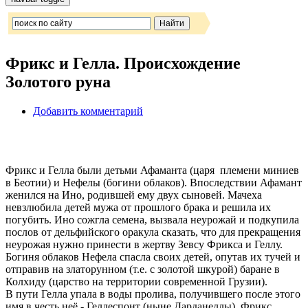
Фрикс и Гелла. Происхождение
Золотого руна
Добавить комментарий
Фрикс и Гелла были детьми Афаманта (царя племени миниев
в Беотии) и Нефелы (богини облаков). Впоследствии Афамант
женился на Ино, родившей ему двух сыновей. Мачеха
невзлюбила детей мужа от прошлого брака и решила их
погубить. Ино сожгла семена, вызвала неурожай и подкупила
послов от дельфийского оракула сказать, что для прекращения
неурожая нужно принести в жертву Зевсу Фрикса и Геллу.
Богиня облаков Нефела спасла своих детей, опутав их тучей и
отправив на златорунном (т.е. с золотой шкурой) баране в
Колхиду (царство на территории современной Грузии).
В пути Гелла упала в воды пролива, получившего после этого
имя в честь неё - Геллеспонт (ныне Дарданеллы). Фрикс