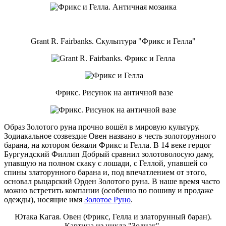
Grant R. Fairbanks. Скульптура "Фрикс и Гелла"
Фрикс. Рисунок на античной вазе
Образ Золотого руна прочно вошёл в мировую культуру.
Зодиакальное созвездие Овен названо в честь золоторунного
барана, на котором бежали Фрикс и Гелла. В 14 веке герцог
Бургундский Филлип Добрый сравнил золотоволосую даму,
упавшую на полном скаку с лошади, с Геллой, упавшей со
спины златорунного барана и, под впечатлением от этого,
основал рыцарский Орден Золотого руна. В наше время часто
можно встретить компании (особенно по пошиву и продаже
одежды), носящие имя
Золотое Руно
.
Ютака Кагая. Овен (Фрикс, Гелла и златорунный баран).
Картина из цикла "Зодиак".