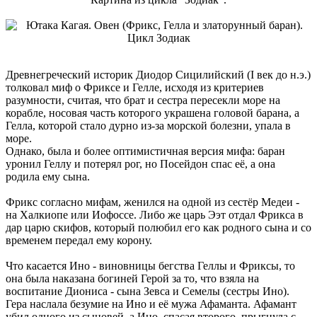
Древнегреческий историк Диодор Сицилийский (I век до н.э.)
толковал миф о Фриксе и Гелле, исходя из критериев
разумности, считая, что брат и сестра пересекли море на
корабле, носовая часть которого украшена головой барана, а
Гелла, которой стало дурно из-за морской болезни, упала в
море.
Однако, была и более оптимистичная версия мифа: баран
уронил Геллу и потерял рог, но Посейдон спас её, а она
родила ему сына.
Фрикс согласно мифам, женился на одной из сестёр Медеи -
на Халкиопе или Иофоссе. Либо же царь Ээт отдал Фрикса в
дар царю скифов, который полюбил его как родного сына и со
временем передал ему корону.
Что касается Ино - виновницы бегства Геллы и Фриксы, то
она была наказана богиней Герой за то, что взяла на
воспитание Диониса - сына Зевса и Семелы (сестры Ино).
Гера наслала безумие на Ино и её мужа Афаманта. Афамант
убил одного из сыновей, а Ино, спасая второго, прыгнула с