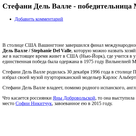
Стефани Дель Валле - победительница М
Добавить комментарий
В столице США Вашингтоне завершился финал международного 
Дель Валле / Stephanie Del Valle
, которую можно назвать хозяй
же в настоящее время живет в США (Нью-Йорк), где учится в 
единственная победа была одержана в 1975 году Вильнелией М
Стефани Дель Валле родилась 30 декабря 1996 года в столице 
избрал своей музой пуэрториканский модельер Карлос Альберто
Стефани Дель Валле владеет, помимо родного испанского, анг
Что касается россиянки
Яны Добровольской
, то она выступила
место
Софии Никитчук
, завоеванное ею в 2015 году.