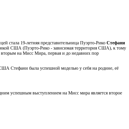
цей стала 19-летняя представительница Пуэрто-Рико
Стефани
жданкой США (Пуэрто-Рико - зависимая территория США), к тому
 вторым на Мисс Мира, первая и до недавних пор
в США Стефани была успешной моделью у себя на родине, её
следним успешным выступлением на Мисс мира является второе