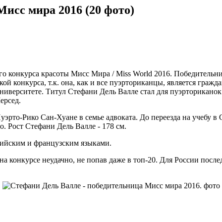
исс мира 2016 (20 фото)
конкурса красоты Мисс Мира / Miss World 2016. Победительни
кой конкурса, т.к. она, как и все пуэрториканцы, является гра
университете. Титул Стефани Дель Валле стал для пуэрториканок
ерсед.
Пуэрто-Рико Сан-Хуане в семье адвоката. До переезда на учебу 
. Рост Стефани Дель Валле - 178 см.
лийским и французским языками.
 на конкурсе неудачно, не попав даже в топ-20. Для России по