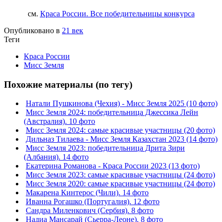
см.
Краса России. Все победительницы конкурса
Опубликовано в
21 век
Теги
Краса России
Мисс Земля
Похожие материалы (по тегу)
Натали Пушкинова (Чехия) - Мисс Земля 2025 (10 фото)
Мисс Земля 2024: победительница Джессика Лейн
(Австралия). 10 фото
Мисс Земля 2024: самые красивые участницы (20 фото)
Дильназ Тилаева - Мисс Земля Казахстан 2023 (14 фото)
Мисс Земля 2023: победительница Дрита Зири
(Албания). 14 фото
Екатерина Романова - Краса России 2023 (13 фото)
Мисс Земля 2023: самые красивые участницы (24 фото)
Мисс Земля 2020: самые красивые участницы (24 фото)
Макарена Кинтерос (Чили). 14 фото
Иванна Рогашко (Португалия). 12 фото
Сандра Миленкович (Сербия). 8 фото
Надиа Мансарай (Сьерра-Леоне). 8 фото