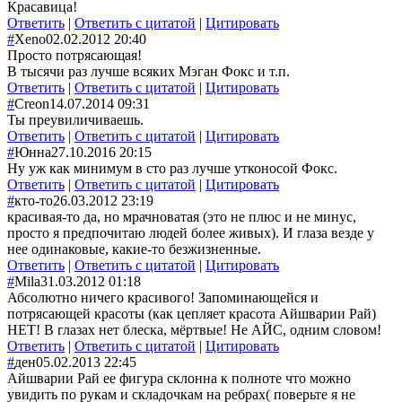
Красавица!
Ответить
|
Ответить с цитатой
|
Цитировать
#
Xeno
02.02.2012 20:40
Просто потрясающая!
В тысячи раз лучше всяких Мэган Фокс и т.п.
Ответить
|
Ответить с цитатой
|
Цитировать
#
Creon
14.07.2014 09:31
Ты преувиличиваешь.
Ответить
|
Ответить с цитатой
|
Цитировать
#
Юнна
27.10.2016 20:15
Ну уж как минимум в сто раз лучше утконосой Фокс.
Ответить
|
Ответить с цитатой
|
Цитировать
#
кто-то
26.03.2012 23:19
красивая-то да, но мрачноватая (это не плюс и не минус,
просто я предпочитаю людей более живых). И глаза везде у
нее одинаковые, какие-то безжизненные.
Ответить
|
Ответить с цитатой
|
Цитировать
#
Mila
31.03.2012 01:18
Абсолютно ничего красивого! Запоминающейся и
потрясающей красоты (как цепляет красота Айшварии Рай)
НЕТ! В глазах нет блеска, мёртвые! Не АЙС, одним словом!
Ответить
|
Ответить с цитатой
|
Цитировать
#
ден
05.02.2013 22:45
Айшварии Рай ее фигура склонна к полноте что можно
увидить по рукам и складочкам на ребрах( поверьте я не