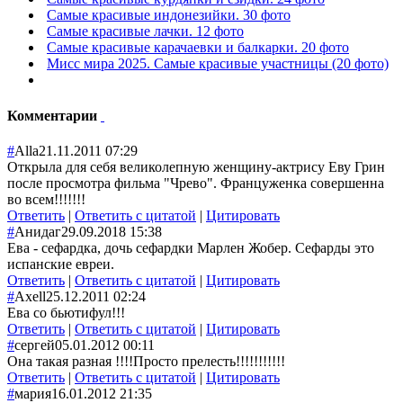
Самые красивые индонезийки. 30 фото
Самые красивые лачки. 12 фото
Самые красивые карачаевки и балкарки. 20 фото
Мисс мира 2025. Самые красивые участницы (20 фото)
Комментарии
#
Alla
21.11.2011 07:29
Открыла для себя великолепную женщину-актрису Еву Грин
после просмотра фильма "Чрево". Француженка совершенна
во всем!!!!!!!
Ответить
|
Ответить с цитатой
|
Цитировать
#
Анидаг
29.09.2018 15:38
Ева - сефардка, дочь сефардки Марлен Жобер. Сефарды это
испанские евреи.
Ответить
|
Ответить с цитатой
|
Цитировать
#
Axell
25.12.2011 02:24
Ева со бьютифул!!!
Ответить
|
Ответить с цитатой
|
Цитировать
#
сергей
05.01.2012 00:11
Она такая разная !!!!Просто прелесть!!!!!!!!!!!
Ответить
|
Ответить с цитатой
|
Цитировать
#
мария
16.01.2012 21:35