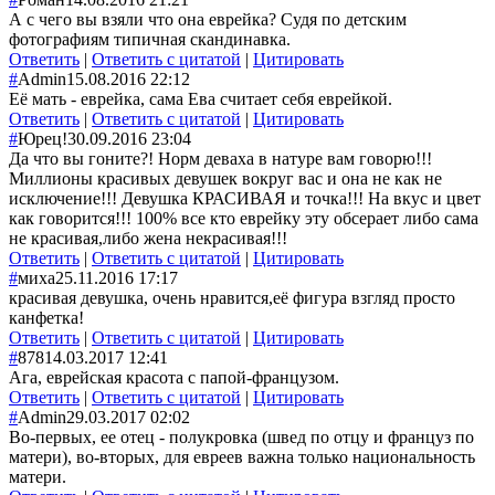
А с чего вы взяли что она еврейка? Судя по детским
фотографиям типичная скандинавка.
Ответить
|
Ответить с цитатой
|
Цитировать
#
Admin
15.08.2016 22:12
Её мать - еврейка, сама Ева считает себя еврейкой.
Ответить
|
Ответить с цитатой
|
Цитировать
#
Юрец!
30.09.2016 23:04
Да что вы гоните?! Норм деваха в натуре вам говорю!!!
Миллионы красивых девушек вокруг вас и она не как не
исключение!!! Девушка КРАСИВАЯ и точка!!! На вкус и цвет
как говорится!!! 100% все кто еврейку эту обсерает либо сама
не красивая,либо жена некрасивая!!!
Ответить
|
Ответить с цитатой
|
Цитировать
#
миха
25.11.2016 17:17
красивая девушка, очень нравится,её фигура взгляд просто
канфетка!
Ответить
|
Ответить с цитатой
|
Цитировать
#
878
14.03.2017 12:41
Ага, еврейская красота с папой-французом.
Ответить
|
Ответить с цитатой
|
Цитировать
#
Admin
29.03.2017 02:02
Во-первых, ее отец - полукровка (швед по отцу и француз по
матери), во-вторых, для евреев важна только национальность
матери.