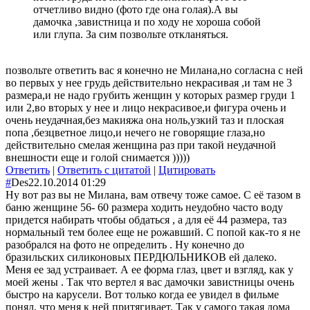
отчетливо видно (фото где она голая).А вы
дамочка ,завистница и по ходу не хороша собой
или глупа. За сим позвольте откланяться.
позвольте ответить вас я конечно не Милана,но согласна с ней
во первых у нее грудь действительно некрасивая ,и там не 3
размера,и не надо грубить женщин у которых размер груди 1
или 2,во вторых у нее и лицо некрасивое,и фигура очень и
очень неудачная,без макияжа она ноль,узкий таз и плоская
попа ,безцветное лицо,и нечего не говорящие глаза,но
действительно смелая женщина раз при такой неудачной
внешности еще и голой снимается )))))
Ответить
|
Ответить с цитатой
|
Цитировать
#
Des
22.10.2014 01:29
Ну вот раз вы не Милана, вам отвечу тоже самое. С её тазом в
баню женщине 56- 60 размера ходить неудобно часто воду
придется набирать чтобы обдаться , а для её 44 размера, таз
нормальный тем более еще не рожавший. С попой как-то я не
разобрался на фото не определить . Ну конечно до
бразильских силиконовых ПЕРДЮЛЬНИКОВ ей далеко.
Меня ее зад устраивает. А ее форма глаз, цвет и взгляд, как у
моей жены . Так что вертел я вас дамочки завистницы очень
быстро на карусели. Вот только когда ее увидел в фильме
понял, что меня к ней притягивает. Так у самого такая дома