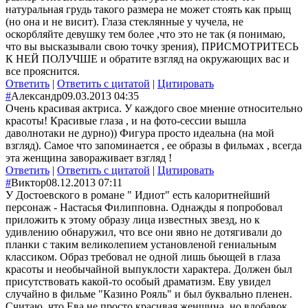
натуральная грудь такого размера не может стоять как прыщ
(но она и не висит). Глаза стеклянные у чучела, не
оскорбляйте девушку тем более ,что это не так (я понимаю,
что вы высказывали свою точку зрения), ПРИСМОТРИТЕСЬ
К НЕЙ ПОЛУЧШЕ и обратите взгляд на окружающих вас и
все прояснится.
Ответить
|
Ответить с цитатой
|
Цитировать
#
Александр
09.03.2013 04:35
Очень красивая актриса. У каждого свое мнение относительно
красоты! Красивые глаза , и на фото-сессии вышла
даволнотаки не дурно)) Фигура просто идеальна (на мой
взгляд). Самое что запоминается , ее образы в фильмах , всегда
эта женщина завораживает взгляд !
Ответить
|
Ответить с цитатой
|
Цитировать
#
Виктор
08.12.2013 07:11
У Достоевского в романе " Идиот" есть калоритнейший
персонаж - Настасья Филипповна. Однажды я попробовал
приложить к этому образу лица известных звезд, но к
удивлению обнаружил, что все они явно не дотягивали до
планки с таким великолепием установленой гениальным
классиком. Образ требовал не одной лишь бьющей в глаза
красоты и необычайной выпуклости характера. Должен был
присутствовать какой-то особый драматизм. Еву увидел
случайно в фильме "Казино Рояль" и был буквально пленен.
Считаю, что Ева не просто красивая женщина, но вдобавок