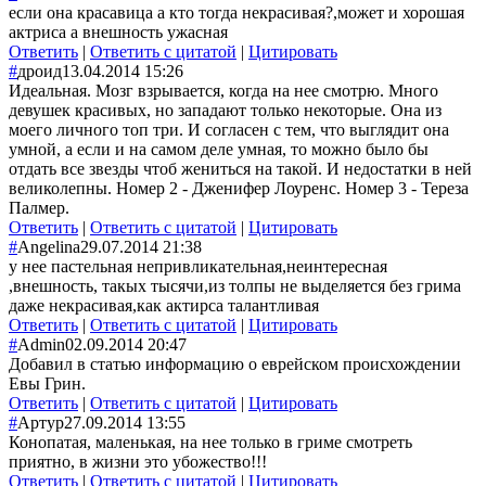
если она красавица а кто тогда некрасивая?,может и хорошая
актриса а внешность ужасная
Ответить
|
Ответить с цитатой
|
Цитировать
#
дроид
13.04.2014 15:26
Идеальная. Мозг взрывается, когда на нее смотрю. Много
девушек красивых, но западают только некоторые. Она из
моего личного топ три. И согласен с тем, что выглядит она
умной, а если и на самом деле умная, то можно было бы
отдать все звезды чтоб жениться на такой. И недостатки в ней
великолепны. Номер 2 - Дженифер Лоуренс. Номер 3 - Тереза
Палмер.
Ответить
|
Ответить с цитатой
|
Цитировать
#
Angelina
29.07.2014 21:38
у нее пастельная непривликательная,неинтересная
,внешность, такых тысячи,из толпы не выделяется без грима
даже некрасивая,как актирса талантливая
Ответить
|
Ответить с цитатой
|
Цитировать
#
Admin
02.09.2014 20:47
Добавил в статью информацию о еврейском происхождении
Евы Грин.
Ответить
|
Ответить с цитатой
|
Цитировать
#
Артур
27.09.2014 13:55
Конопатая, маленькая, на нее только в гриме смотреть
приятно, в жизни это убожество!!!
Ответить
|
Ответить с цитатой
|
Цитировать