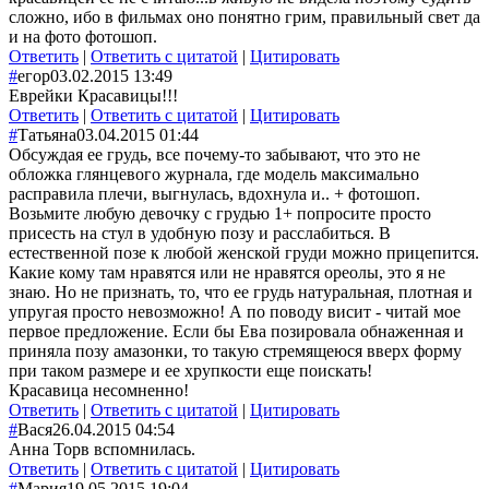
сложно, ибо в фильмах оно понятно грим, правильный свет да
и на фото фотошоп.
Ответить
|
Ответить с цитатой
|
Цитировать
#
егор
03.02.2015 13:49
Еврейки Красавицы!!!
Ответить
|
Ответить с цитатой
|
Цитировать
#
Татьяна
03.04.2015 01:44
Обсуждая ее грудь, все почему-то забывают, что это не
обложка глянцевого журнала, где модель максимально
расправила плечи, выгнулась, вдохнула и.. + фотошоп.
Возьмите любую девочку с грудью 1+ попросите просто
присесть на стул в удобную позу и расслабиться. В
естественной позе к любой женской груди можно прицепится.
Какие кому там нравятся или не нравятся ореолы, это я не
знаю. Но не признать, то, что ее грудь натуральная, плотная и
упругая просто невозможно! А по поводу висит - читай мое
первое предложение. Если бы Ева позировала обнаженная и
приняла позу амазонки, то такую стремящеюся вверх форму
при таком размере и ее хрупкости еще поискать!
Красавица несомненно!
Ответить
|
Ответить с цитатой
|
Цитировать
#
Вася
26.04.2015 04:54
Анна Торв вспомнилась.
Ответить
|
Ответить с цитатой
|
Цитировать
#
Мария
19.05.2015 19:04