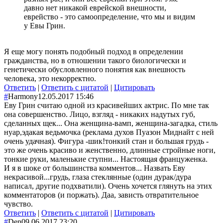
давно нет никакой еврейской внешности,
еврейство - это самоопределение, что мы и видим
у Евы Грин.
Я еще могу понять подобный подход в определении
гражданства, но в отношении такого биологически и
генетически обусловленного понятия как внешность
человека, это некорректно.
Ответить
|
Ответить с цитатой
|
Цитировать
#
Harmony
12.05.2017 15:46
Еву Грин считаю одной из красивейших актрис. По мне так
она совершенство. Лицо, взгляд - никаких надутых губ,
сделанных щек... Она женщина-вамп, женщина-загадка, стиль
нуар,эдакая ведьмочка (реклама духов Пуазон Миднайт с ней
очень удачная). Фигура -шик!тонкий стан и большая грудь -
это же очень красиво и женственно, длинные стройные ноги,
тонкие руки, маленькие ступни... Настоящая француженка.
И я в шоке от большинства комментов... Назвать Еву
некрасивой...грудь, глаза стеклянные (один дурак/дура
написал, другие подхватили). Очень хочется глянуть на этих
комментаторов (и поржать). Даа, зависть отвратительное
чувство.
Ответить
|
Ответить с цитатой
|
Цитировать
#
Den
09.06.2017 23:20