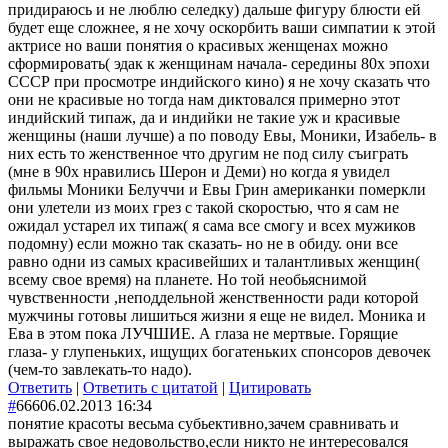
придираюсь и не люблю селедку) дальше фигуру блюсти ей
будет еще сложнее, я не хочу оскорбить ваши симпатии к этой
актрисе но ваши понятия о красивых женщенах можно
сформировать( эдак к женщинам начала- середины 80х эпохи
СССР при просмотре индийского кино) я не хочу сказать что
они не красивые но тогда нам диктовался примерно этот
индийский типаж, да и индийки не такие уж и красивые
женщины (наши лучше) а по поводу Евы, Моники, Изабель- в
них есть то женственное что другим не под силу съиграть
(мне в 90х нравились Шерон и Деми) но когда я увидел
фильмы Моники Белуччи и Евы Грин американки померкли
они улетели из моих грез с такой скоростью, что я сам не
ожидал устарел их типаж( я сама все смогу и всех мужиков
подомну) если можно так сказать- но не в обиду. они все
равно одни из самых красивейших и талантливых женщин(
всему свое время) на планете. Но той необьяснимой
чувственности ,неподдельной женственности ради которой
мужчины готовы лишиться жизни я еще не видел. Моника и
Ева в этом пока ЛУЧШИЕ. А глаза не мертвые. Горящие
глаза- у глупеньких, ищущих богатеньких спонсоров девочек
(чем-то завлекать-то надо).
Ответить
|
Ответить с цитатой
|
Цитировать
#
666
06.02.2013 16:34
понятие красоты весьма субьективно,зачем сравнивать и
выражать свое недовольство,если никто не интересовался