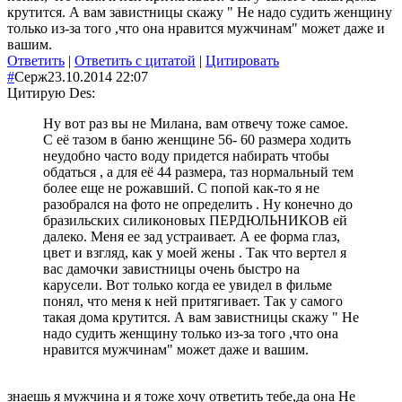
крутится. А вам завистницы скажу " Не надо судить женщину
только из-за того ,что она нравится мужчинам" может даже и
вашим.
Ответить
|
Ответить с цитатой
|
Цитировать
#
Серж
23.10.2014 22:07
Цитирую Des:
Ну вот раз вы не Милана, вам отвечу тоже самое.
С её тазом в баню женщине 56- 60 размера ходить
неудобно часто воду придется набирать чтобы
обдаться , а для её 44 размера, таз нормальный тем
более еще не рожавший. С попой как-то я не
разобрался на фото не определить . Ну конечно до
бразильских силиконовых ПЕРДЮЛЬНИКОВ ей
далеко. Меня ее зад устраивает. А ее форма глаз,
цвет и взгляд, как у моей жены . Так что вертел я
вас дамочки завистницы очень быстро на
карусели. Вот только когда ее увидел в фильме
понял, что меня к ней притягивает. Так у самого
такая дома крутится. А вам завистницы скажу " Не
надо судить женщину только из-за того ,что она
нравится мужчинам" может даже и вашим.
знаешь я мужчина и я тоже хочу ответить тебе,да она Не