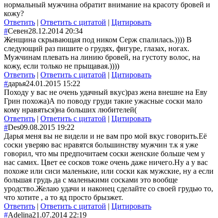
нормальный мужчина обратит внимание на красоту бровей и
кожу?
Ответить
|
Ответить с цитатой
|
Цитировать
#
Севен
28.12.2014 20:34
Женщина скрывающая под ником Серж спалилась.)))) В
следующий раз пишите о грудях, фигуре, глазах, ногах.
Мужчинам плевать на линию бровей, на густоту волос, на
кожу, если только не прыщавая.))))
Ответить
|
Ответить с цитатой
|
Цитировать
#
дарья
24.01.2015 15:22
Походу у вас не очень удачный вкус)раз жена внешне на Еву
Грин похожа)А по поводу груди такие ужасные соски мало
кому нравяться)на больших любителей(
Ответить
|
Ответить с цитатой
|
Цитировать
#
Des
09.08.2015 19:22
Дарья меня вы не видели и не вам про мой вкус говорить.Её
соски уверяю вас нравятся большинству мужчин т.к я уже
говорил, что мы предпочитаем соски женские больше чем у
нас самих. Цвет ее сосков тоже очень даже ничего.Ну а у вас
похоже или сиси маленькие, или соски как мужские, ну а если
большая грудь да с маленькими сосками это вообще
уродство.Желаю удачи и наконец сделайте со своей грудью то,
что хотите , а то яд просто брызжет.
Ответить
|
Ответить с цитатой
|
Цитировать
#
Adelina
21.07.2014 22:19