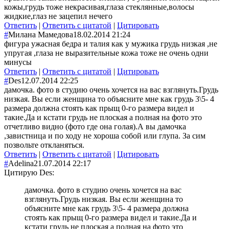
кожы,грудь тоже некрасивая,глаза стеклянные,волосы
жидкие,глаз не зацепил нечего
Ответить
|
Ответить с цитатой
|
Цитировать
#
Милана Мамедова
18.02.2014 21:24
фигура ужасная бедра и талия как у мужика грудь низкая ,не
упругая ,глаза не выразительные кожа тоже не очень одни
минусы
Ответить
|
Ответить с цитатой
|
Цитировать
#
Des
12.07.2014 22:25
дамочка. фото в студию очень хочется на вас взглянуть.Грудь
низкая. Вы если женщина то объясните мне как грудь 3\5- 4
размера должна стоять как прыщ 0-го размера видел и
такие.Да и кстати грудь не плоская а полная на фото это
отчетливо видно (фото где она голая).А вы дамочка
,завистница и по ходу не хороша собой или глупа. За сим
позвольте откланяться.
Ответить
|
Ответить с цитатой
|
Цитировать
#
Adelina
21.07.2014 22:17
Цитирую Des:
дамочка. фото в студию очень хочется на вас
взглянуть.Грудь низкая. Вы если женщина то
объясните мне как грудь 3\5- 4 размера должна
стоять как прыщ 0-го размера видел и такие.Да и
кстати грудь не плоская а полная на фото это