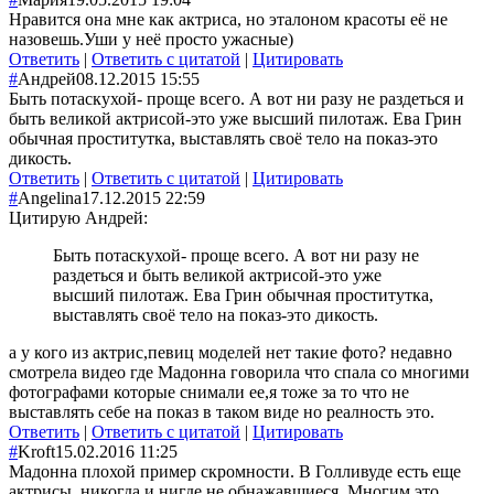
Нравится она мне как актриса, но эталоном красоты её не
назовешь.Уши у неё просто ужасные)
Ответить
|
Ответить с цитатой
|
Цитировать
#
Андрей
08.12.2015 15:55
Быть потаскухой- проще всего. А вот ни разу не раздеться и
быть великой актрисой-это уже высший пилотаж. Ева Грин
обычная проститутка, выставлять своё тело на показ-это
дикость.
Ответить
|
Ответить с цитатой
|
Цитировать
#
Angelina
17.12.2015 22:59
Цитирую Андрей:
Быть потаскухой- проще всего. А вот ни разу не
раздеться и быть великой актрисой-это уже
высший пилотаж. Ева Грин обычная проститутка,
выставлять своё тело на показ-это дикость.
а у кого из актрис,певиц моделей нет такие фото? недавно
смотрела видео где Мадонна говорила что спала со многими
фотографами которые снимали ее,я тоже за то что не
выставлять себе на показ в таком виде но реалность это.
Ответить
|
Ответить с цитатой
|
Цитировать
#
Kroft
15.02.2016 11:25
Мадонна плохой пример скромности. В Голливуде есть еще
актрисы, никогда и нигде не обнажавшиеся. Многим это