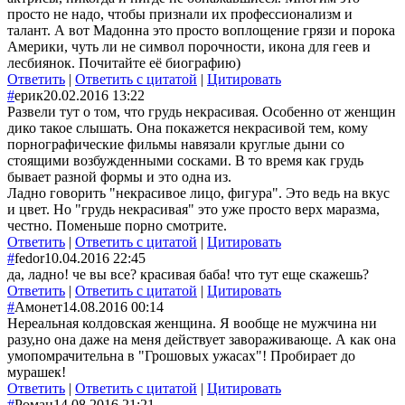
просто не надо, чтобы признали их профессионализм и
талант. А вот Мадонна это просто воплощение грязи и порока
Америки, чуть ли не символ порочности, икона для геев и
лесбиянок. Почитайте её биографию)
Ответить
|
Ответить с цитатой
|
Цитировать
#
ерик
20.02.2016 13:22
Развели тут о том, что грудь некрасивая. Особенно от женщин
дико такое слышать. Она покажется некрасивой тем, кому
порнографические фильмы навязали круглые дыни со
стоящими возбужденными сосками. В то время как грудь
бывает разной формы и это одна из.
Ладно говорить "некрасивое лицо, фигура". Это ведь на вкус
и цвет. Но "грудь некрасивая" это уже просто верх маразма,
честно. Поменьше порно смотрите.
Ответить
|
Ответить с цитатой
|
Цитировать
#
fedor
10.04.2016 22:45
да, ладно! че вы все? красивая баба! что тут еще скажешь?
Ответить
|
Ответить с цитатой
|
Цитировать
#
Амонет
14.08.2016 00:14
Нереальная колдовская женщина. Я вообще не мужчина ни
разу,но она даже на меня действует завораживающе. А как она
умопомрачительна в "Грошовых ужасах"! Пробирает до
мурашек!
Ответить
|
Ответить с цитатой
|
Цитировать
#
Роман
14.08.2016 21:21