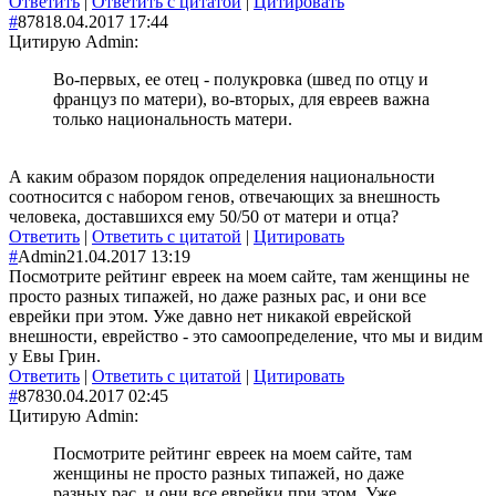
Ответить
|
Ответить с цитатой
|
Цитировать
#
878
18.04.2017 17:44
Цитирую Admin:
Во-первых, ее отец - полукровка (швед по отцу и
француз по матери), во-вторых, для евреев важна
только национальность матери.
А каким образом порядок определения национальности
соотносится с набором генов, отвечающих за внешность
человека, доставшихся ему 50/50 от матери и отца?
Ответить
|
Ответить с цитатой
|
Цитировать
#
Admin
21.04.2017 13:19
Посмотрите рейтинг евреек на моем сайте, там женщины не
просто разных типажей, но даже разных рас, и они все
еврейки при этом. Уже давно нет никакой еврейской
внешности, еврейство - это самоопределение, что мы и видим
у Евы Грин.
Ответить
|
Ответить с цитатой
|
Цитировать
#
878
30.04.2017 02:45
Цитирую Admin:
Посмотрите рейтинг евреек на моем сайте, там
женщины не просто разных типажей, но даже
разных рас, и они все еврейки при этом. Уже