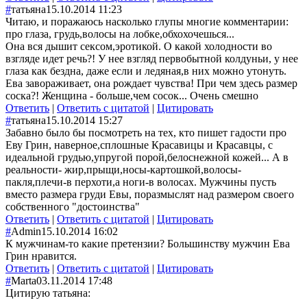
#
татьяна
15.10.2014 11:23
Читаю, и поражаюсь насколько глупы многие комментарии:
про глаза, грудь,волосы на лобке,обхохочешься...
Она вся дышит сексом,эротикой. О какой холодности во
взгляде идет речь?! У нее взгляд первобытной колдуньи, у нее
глаза как бездна, даже если и ледяная,в них можно утонуть.
Ева завораживает, она рождает чувства! При чем здесь размер
соска?! Женщина - больше,чем сосок... Очень смешно
Ответить
|
Ответить с цитатой
|
Цитировать
#
татьяна
15.10.2014 15:27
Забавно было бы посмотреть на тех, кто пишет гадости про
Еву Грин, наверное,сплошные Красавицы и Красавцы, с
идеальной грудью,упругой порой,белоснежной кожей... А в
реальности- жир,прыщи,носы-картошкой,волосы-
пакля,плечи-в перхоти,а ноги-в волосах. Мужчины пусть
вместо размера груди Евы, поразмыслят над размером своего
собственного "достоинства"
Ответить
|
Ответить с цитатой
|
Цитировать
#
Admin
15.10.2014 16:02
К мужчинам-то какие претензии? Большинству мужчин Ева
Грин нравится.
Ответить
|
Ответить с цитатой
|
Цитировать
#
Marta
03.11.2014 17:48
Цитирую татьяна: