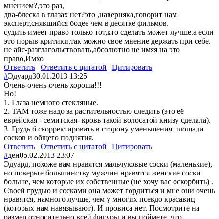
мнением?,это раз,
два-блеска в глазах нет?это ,наверняка,говорит нам
эксперт,снявшийся бодее чем в десятке фильмов.
судить имеет право только тот,кто сделать может лучше.а если
это порыв критики,так можно свое мнение держать при себе.
не айс-разглагольствовать,абсолютно не имяя на это
право,Имхо
Ответить
|
Ответить с цитатой
|
Цитировать
#
Эдуард
30.01.2013 13:25
Очень-очень-очень хороша!!!
Но!
1. Глаза немного стекляные.
2. ТАМ тоже надо за растительностью следить (это её
еврейская - семитская- кровь такой волосатой книзу сделала).
3. Грудь б скорректировать в сторону уменьшения площади
сосков и общего поднятия.
Ответить
|
Ответить с цитатой
|
Цитировать
#
ден
05.02.2013 23:07
Эдуард, похоже вам нравятся мальчуковые соски (маленькие),
но поверьте большинству мужчин нравятся женские соски
больше, чем которые их собственные (не хочу вас оскорбить) .
Своей грудью и сосками она может гордиться и мне они очень
нравятся, намного лучше, чем у многих псевдо красавиц
(которых нам навязывают). И провиса нет. Посмотрите на
размер относительно всей фигуры и вы поймете, что