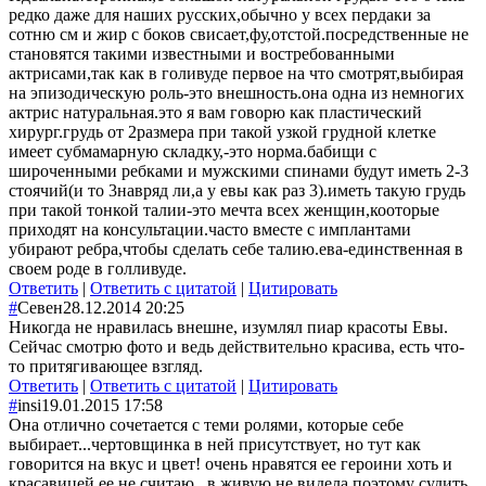
редко даже для наших русских,обычно у всех пердаки за
сотню см и жир с боков свисает,фу,отстой.посредственные не
становятся такими известными и востребованными
актрисами,так как в голивуде первое на что смотрят,выбирая
на эпизодическую роль-это внешность.она одна из немногих
актрис натуральная.это я вам говорю как пластический
хирург.грудь от 2размера при такой узкой грудной клетке
имеет субмамарную складку,-это норма.бабищи с
широченными ребками и мужскими спинами будут иметь 2-3
стоячий(и то 3навряд ли,а у евы как раз 3).иметь такую грудь
при такой тонкой талии-это мечта всех женщин,кооторые
приходят на консультации.часто вместе с имплантами
убирают ребра,чтобы сделать себе талию.ева-единственная в
своем роде в голливуде.
Ответить
|
Ответить с цитатой
|
Цитировать
#
Севен
28.12.2014 20:25
Никогда не нравилась внешне, изумлял пиар красоты Евы.
Сейчас смотрю фото и ведь действительно красива, есть что-
то притягивающее взгляд.
Ответить
|
Ответить с цитатой
|
Цитировать
#
insi
19.01.2015 17:58
Она отлично сочетается с теми ролями, которые себе
выбирает...чертовщинка в ней присутствует, но тут как
говорится на вкус и цвет! очень нравятся ее героини хоть и
красавицей ее не считаю...в живую не видела поэтому судить