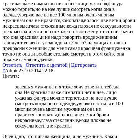
красивая даже симпатии нет в нее, лицо ужасная,фигура
можно терпеть,но на нее лучше смотреть когда она в
одежде,уверяю вас на все 100 многим очень многим
мужчинам она не нравится,конопатая,волосы две ветки,брови
некрасивые,глаза стеклянные,кожа плохая не сексуальности
,не красоты и если она похоже на твою жену то это не значит
что она красивая ,и не надо говорить вроде женщины
завидуют ее чего тут завидовать? чего? на улицах столько
прекрасных женщин для меня самая красивая француженка
точно не она ,и вообще столько смотрел в этом сайте она
похоже самая неудачная
Ответить
|
Ответить с цитатой
|
Цитировать
#
Admin
23.10.2014 22:18
Цитата:
знаешь я мужчина и я тоже хочу ответить тебе,да
она Не красивая даже симпатии нет в нее, лицо
ужасная,фигура можно терпеть,но на нее лучше
смотреть когда она в одежде,уверяю вас на все 100
многим очень многим мужчинам она не
нравится,конопатая,волосы две ветки,брови
некрасивые,глаза стеклянные,кожа плохая не
сексуальности ,не красоты
Очевидно, что писала женщина, а не мужчина. Какой