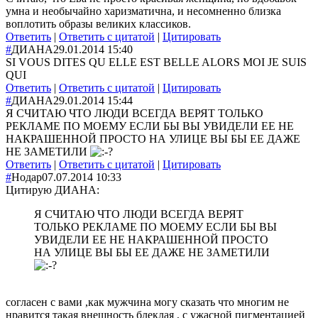
умна и необычайно харизматична, и несомненно близка
воплотить образы великих классиков.
Ответить
|
Ответить с цитатой
|
Цитировать
#
ДИАНА
29.01.2014 15:40
SI VOUS DITES QU ELLE EST BELLE ALORS MOI JE SUIS
QUI
Ответить
|
Ответить с цитатой
|
Цитировать
#
ДИАНА
29.01.2014 15:44
Я СЧИТАЮ ЧТО ЛЮДИ ВСЕГДА ВЕРЯТ ТОЛЬКО
РЕКЛАМЕ ПО МОЕМУ ЕСЛИ БЫ ВЫ УВИДЕЛИ ЕЕ НЕ
НАКРАШЕННОЙ ПРОСТО НА УЛИЦЕ ВЫ БЫ ЕЕ ДАЖЕ
НЕ ЗАМЕТИЛИ
Ответить
|
Ответить с цитатой
|
Цитировать
#
Нодар
07.07.2014 10:33
Цитирую ДИАНА:
Я СЧИТАЮ ЧТО ЛЮДИ ВСЕГДА ВЕРЯТ
ТОЛЬКО РЕКЛАМЕ ПО МОЕМУ ЕСЛИ БЫ ВЫ
УВИДЕЛИ ЕЕ НЕ НАКРАШЕННОЙ ПРОСТО
НА УЛИЦЕ ВЫ БЫ ЕЕ ДАЖЕ НЕ ЗАМЕТИЛИ
согласен с вами ,как мужчина могу сказать что многим не
нравится такая внешность блеклая , с ужасной пигментацией