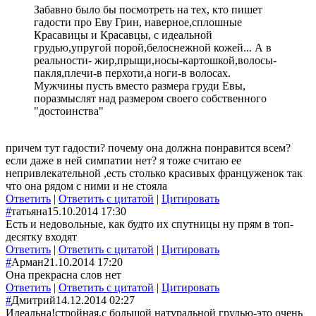
Забавно было бы посмотреть на тех, кто пишет
гадости про Еву Грин, наверное,сплошные
Красавицы и Красавцы, с идеальной
грудью,упругой порой,белоснежной кожей... А в
реальности- жир,прыщи,носы-картошкой,волосы-
пакля,плечи-в перхоти,а ноги-в волосах.
Мужчины пусть вместо размера груди Евы,
поразмыслят над размером своего собственного
"достоинства"
причем тут гадости? почему она должна понравится всем?
если даже в ней симпатии нет? я тоже считаю ее
непривлекательной ,есть столько красивых француженок так
что она рядом с ними и не стояла
Ответить
|
Ответить с цитатой
|
Цитировать
#
татьяна
15.10.2014 17:30
Есть и недовольные, как будто их спутницы ну прям в топ-
десятку входят
Ответить
|
Ответить с цитатой
|
Цитировать
#
Арман
21.10.2014 17:20
Она прекрасна слов нет
Ответить
|
Ответить с цитатой
|
Цитировать
#
Дмитрий
14.12.2014 02:27
Идеальна!стройная,с большой натуральной грудью-это очень