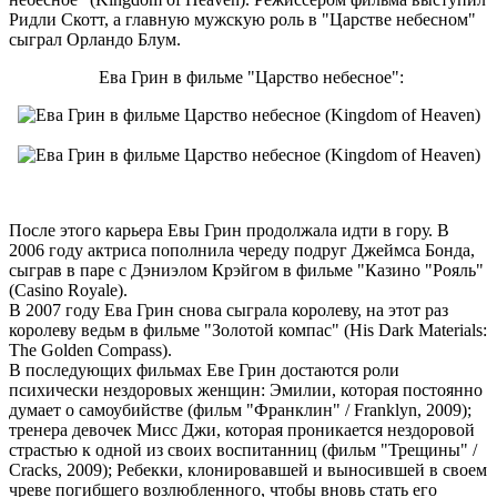
Ридли Скотт, а главную мужскую роль в "Царстве небесном"
сыграл Орландо Блум.
Ева Грин в фильме "Царство небесное":
После этого карьера Евы Грин продолжала идти в гору. В
2006 году актриса пополнила череду подруг Джеймса Бонда,
сыграв в паре с Дэниэлом Крэйгом в фильме "Казино "Рояль"
(Casino Royale).
В 2007 году Ева Грин снова сыграла королеву, на этот раз
королеву ведьм в фильме "Золотой компас" (His Dark Materials:
The Golden Compass).
В последующих фильмах Еве Грин достаются роли
психически нездоровых женщин: Эмилии, которая постоянно
думает о самоубийстве (фильм "Франклин" / Franklyn, 2009);
тренера девочек Мисс Джи, которая проникается нездоровой
страстью к одной из своих воспитанниц (фильм "Трещины" /
Cracks, 2009); Ребекки, клонировавшей и выносившей в своем
чреве погибшего возлюбленного, чтобы вновь стать его