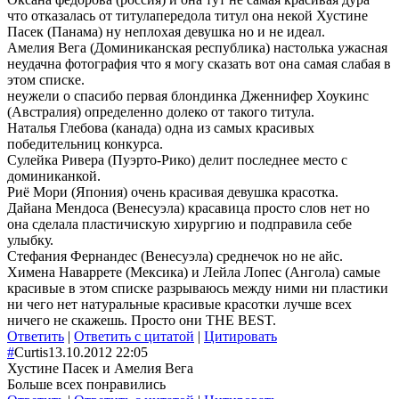
что отказалась от титулапередола титул она некой Хустине
Пасек (Панама) ну неплохая девушка но и не идеал.
Амелия Вега (Доминиканская республика) настолька ужасная
неудачна фотография что я могу сказать вот она самая слабая в
этом списке.
неужели о спасибо первая блондинка Дженнифер Хоукинс
(Австралия) определенно долеко от такого титула.
Наталья Глебова (канада) одна из самых красивых
победительниц конкурса.
Сулейка Ривера (Пуэрто-Рико) делит последнее место с
доминиканкой.
Риё Мори (Япония) очень красивая девушка красотка.
Дайана Мендоса (Венесуэла) красавица просто слов нет но
она сделала пластичискую хирургию и подправила себе
улыбку.
Стефания Фернандес (Венесуэла) среднечок но не айс.
Химена Наваррете (Мексика) и Лейла Лопес (Ангола) самые
красивые в этом списке разрываюсь между ними ни пластики
ни чего нет натуральные красивые красотки лучше всех
ничего не скажешь. Просто они THE BEST.
Ответить
|
Ответить с цитатой
|
Цитировать
#
Curtis
13.10.2012 22:05
Хустине Пасек и Амелия Вега
Больше всех понравились