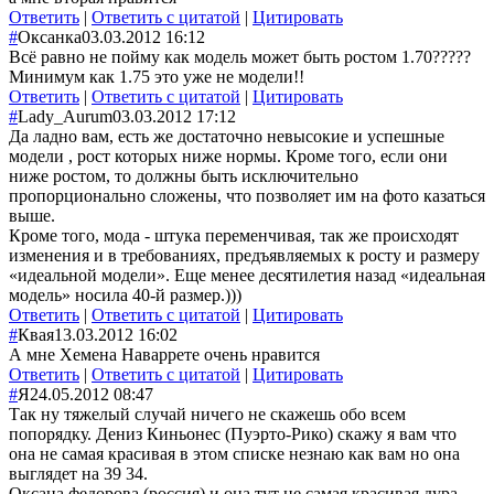
Ответить
|
Ответить с цитатой
|
Цитировать
#
Оксанка
03.03.2012 16:12
Всё равно не пойму как модель может быть ростом 1.70?????
Минимум как 1.75 это уже не модели!!
Ответить
|
Ответить с цитатой
|
Цитировать
#
Lady_Aurum
03.03.2012 17:12
Да ладно вам, есть же достаточно невысокие и успешные
модели , рост которых ниже нормы. Кроме того, если они
ниже ростом, то должны быть исключительно
пропорционально сложены, что позволяет им на фото казаться
выше.
Кроме того, мода - штука переменчивая, так же происходят
изменения и в требованиях, предъявляемых к росту и размеру
«идеальной модели». Еще менее десятилетия назад «идеальная
модель» носила 40-й размер.)))
Ответить
|
Ответить с цитатой
|
Цитировать
#
Квая
13.03.2012 16:02
А мне Хемена Наваррете очень нравится
Ответить
|
Ответить с цитатой
|
Цитировать
#
Я
24.05.2012 08:47
Так ну тяжелый случай ничего не скажешь обо всем
попорядку. Дениз Киньонес (Пуэрто-Рико) скажу я вам что
она не самая красивая в этом списке незнаю как вам но она
выглядет на 39 34.
Оксана федорова (россия) и она тут не самая красивая дура