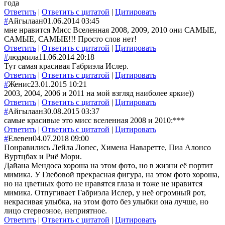
года
Ответить
|
Ответить с цитатой
|
Цитировать
#
Айгылаан
01.06.2014 03:45
мне нравится Мисс Вселенная 2008, 2009, 2010 они САМЫЕ,
САМЫЕ, САМЫЕ!!! Просто слов нет!
Ответить
|
Ответить с цитатой
|
Цитировать
#
людмила
11.06.2014 20:18
Тут самая красивая Габриэла Ислер.
Ответить
|
Ответить с цитатой
|
Цитировать
#
Женис
23.01.2015 10:21
2003, 2004, 2006 и 2011 на мой взгляд наиболее яркие))
Ответить
|
Ответить с цитатой
|
Цитировать
#
Айгылаан
30.08.2015 03:37
самые красивые это мисс вселенная 2008 и 2010:***
Ответить
|
Ответить с цитатой
|
Цитировать
#
Елевен
04.07.2018 09:00
Понравились Лейла Лопес, Химена Наваретте, Пиа Алонсо
Вуртцбах и Риё Мори.
Дайана Мендоса хороша на этом фото, но в жизни её портит
мимика. У Глебовой прекрасная фигура, на этом фото хороша,
но на цветных фото не нравятся глаза и тоже не нравится
мимика. Отпугивает Габриэла Ислер, у неё огромный рот,
некрасивая улыбка, на этом фото без улыбки она лучше, но
лицо стервозное, неприятное.
Ответить
|
Ответить с цитатой
|
Цитировать