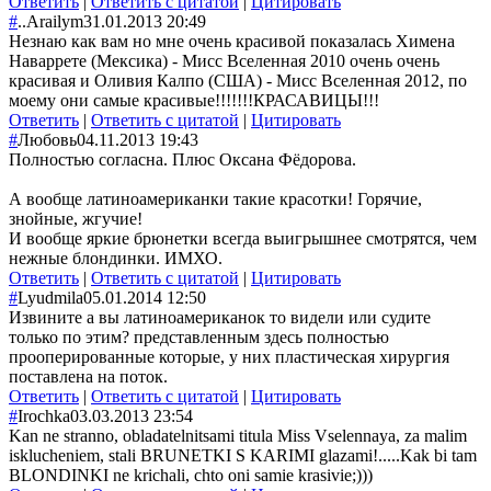
Ответить
|
Ответить с цитатой
|
Цитировать
#
..Arailym
31.01.2013 20:49
Незнаю как вам но мне очень красивой показалась Химена
Наваррете (Мексика) - Мисс Вселенная 2010 очень очень
красивая и Оливия Калпо (США) - Мисс Вселенная 2012, по
моему они самые красивые!!!!!!!КРАСАВИЦЫ!!!
Ответить
|
Ответить с цитатой
|
Цитировать
#
Любовь
04.11.2013 19:43
Полностью согласна. Плюс Оксана Фёдорова.
А вообще латиноамериканки такие красотки! Горячие,
знойные, жгучие!
И вообще яркие брюнетки всегда выигрышнее смотрятся, чем
нежные блондинки. ИМХО.
Ответить
|
Ответить с цитатой
|
Цитировать
#
Lyudmila
05.01.2014 12:50
Извините а вы латиноамериканок то видели или судите
только по этим? представленным здесь полностью
прооперированные которые, у них пластическая хирургия
поставлена на поток.
Ответить
|
Ответить с цитатой
|
Цитировать
#
Irochka
03.03.2013 23:54
Kan ne stranno, obladatelnitsami titula Miss Vselennaya, za malim
isklucheniem, stali BRUNETKI S KARIMI glazami!.....Kak bi tam
BLONDINKI ne krichali, chto oni samie krasivie;)))