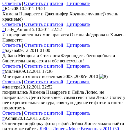
Ответить
|
Ответить с цитатой
|
Цитировать
#
Юля
08.10.2011 19:21
Химена Наваррете и Дженнифер Хоукинс лучшие)) очень
красивые)
Ответить
|
Ответить с цитатой
|
Цитировать
#
Lady_Aurum
15.10.2011 22:52
Из представленных мне нравятся Оксана Фёдорова и Химена
Наваретте
Ответить
|
Ответить с цитатой
|
Цитировать
#
Sayana
09.12.2011 01:00
Дайана Мендоса и Стефания Фернандес - бесподобная и
блистательная красота и обе венесуэлки!
Ответить
|
Ответить с цитатой
|
Цитировать
#
Милена
09.12.2011 17:36
Мне нравится мисс вселенная 2003 ,2006'и 2010
Ответить
|
Ответить с цитатой
|
Цитировать
#
пантера
20.12.2011 22:52
понравились Химена Наваррете и Лейла Лопес. не
понравилась Дениз Киньонес. самая секси там Лейла Лопес у
нее охренительная вигура, советую другие ее фотки в инете
посмотреть
Ответить
|
Ответить с цитатой
|
Цитировать
#
Admin
20.12.2011 23:16
Отличную подборку фотографий Лейлы Лопес можно найти
на этом же сайте -
Лейла Лопес - Мисс Вселенная 2011 (30