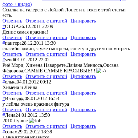
фото + видео)
Ссылка на галерею с Лейлой Лопес и в тексте этой статьи
есть.
Ответить
|
Ответить с цитатой
|
Цитировать
#
OLGA
26.12.2011 22:09
Денис самая красива!
Ответить
|
Ответить с цитатой
|
Цитировать
#
пантера
28.12.2011 13:30
спасибо админ, я уже смотрела, советую другим посмотреть
Ответить
|
Ответить с цитатой
|
Цитировать
#
sendi
01.01.2012 22:02
Риё Мори, Химена Наваррете,Дайана Мендоса,Оксана
Фёдорова,САМЫЕ САМЫЕ КРАСИВЫЕ!!!
Ответить
|
Ответить с цитатой
|
Цитировать
#
олька
04.01.2012 00:12
Химена и Лейла
Ответить
|
Ответить с цитатой
|
Цитировать
#
Изольд@
08.01.2012 16:53
у лейлы очень красивая фигура
Ответить
|
Ответить с цитатой
|
Цитировать
#
Лена
24.01.2012 13:50
2010 Лучше
Ответить
|
Ответить с цитатой
|
Цитировать
#
сонам
29.02.2012 18:38
а мне вторая нравится