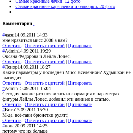
Самые красивые лачки. 12 фото
Самые красивые карачаевки и балкарки. 20 фото
Комментарии
#
жази
14.09.2011 14:33
мне нравиться мисс 2008 а вам?
Ответить
|
Ответить с цитатой
|
Цитировать
#
Admin
14.09.2011 19:29
Оксана Фёдорова и Лейла Лопес.
Ответить
|
Ответить с цитатой
|
Цитировать
#
Ленор
14.09.2011 18:27
Какие параметры у последней Мисс Вселенной? Худышкой не
выглядит.
Ответить
|
Ответить с цитатой
|
Цитировать
#
Admin
15.09.2011 15:04
Сегодня наконец-то появилась информация о параметрах
фигуры Лейлы Лопес, добавил эти данные в статью.
Ответить
|
Ответить с цитатой
|
Цитировать
#
Вита
15.09.2011 15:39
М-да, всё-таки брюнетки рулят:)
Ответить
|
Ответить с цитатой
|
Цитировать
#
нона
20.09.2011 14:25
потому что их больше