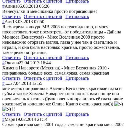
Ответить
|
Ответить с цитатой
|
Цитировать
#
Алина
05.03.2013 05:26
Венесуэлки и мексиканка просто потрясающие!
Ответить
|
Ответить с цитатой
|
Цитировать
#
Аля
13.03.2013 07:50
Я смотрела конкурс МВ 2008 по телевидению, и могу
посоветовать тоже посмотреть, от победительницы - Дайана
Мендоса (Венесуэла) - Мисс Вселенная 2008 просто
невозможно оторвать взгляд, глаза у нее так и светились и
играли, и она была настолько красива, просто божественна,
такое редко встретишь.
Ответить
|
Ответить с цитатой
|
Цитировать
#
Оксана
22.04.2013 16:44
Химена Наваррете (Мексика) - Мисс Вселенная 2010 -
понравилась больше всех, самая яркая, самая красивая
Ответить
|
Ответить с цитатой
|
Цитировать
#
.....
27.04.2013 12:55
мне очень понравилось Амелия Вего очень красивые глаза и
губы а также Химена Наваррета незнаю как вам вопще она
очень-очень красивая)))мне очень понравилось её глаза такие
красивые))и конешно же Олива Калпо очень красивая)))
!!
Ответить
|
Ответить с цитатой
|
Цитировать
#
Мари
19.02.2014 21:14
Самая красивая мисс 2001 года а самая не красивая мисс 2002