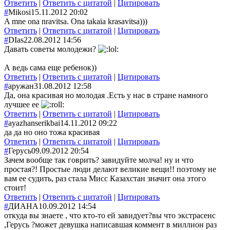
Ответить
|
Ответить с цитатой
|
Цитировать
#
Mikosi
15.11.2012 20:02
A mne ona nravitsa. Ona takaia krasavitsa)))
Ответить
|
Ответить с цитатой
|
Цитировать
#
DIas
22.08.2012 14:56
Давать советы молодежи?
А ведь сама еще ребенок))
Ответить
|
Ответить с цитатой
|
Цитировать
#
аружан
31.08.2012 12:58
Да, она красивая но молодая .Есть у нас в стране намного
лучшее еe
Ответить
|
Ответить с цитатой
|
Цитировать
#
ayazhanserikbai
14.11.2012 09:22
да да но оно тожа красивая
Ответить
|
Ответить с цитатой
|
Цитировать
#
Герусь
09.09.2012 20:54
Зачем вообще так говрить? завидуйте молча! ну и что
простая?! Простые люди делают великие вещи!! поэтому не
вам ее судить, раз стала Мисс Казахстан значит она этого
стоит!
Ответить
|
Ответить с цитатой
|
Цитировать
#
ДИАНА
10.09.2012 14:54
откуда вы знаете , что кто-то ей завидует?вы что экстрасенс
,Герусь ?может девушка написавшая коммент в миллион раз