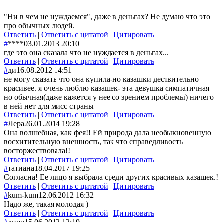
"Ни в чем не нуждаемся", даже в деньгах? Не думаю что это
про обычных людей.
Ответить
|
Ответить с цитатой
|
Цитировать
#
****
03.01.2013 20:10
где это она сказала что не нуждается в деньгах...
Ответить
|
Ответить с цитатой
|
Цитировать
#
ди
16.08.2012 14:51
не могу сказать что она купила-но казашки дествительно
красивее. я очень люблю казашек- эта девушка симпатичная
но обычная(даже кажется у нее со зрением проблемы) ничего
в ней нет для мисс страны
Ответить
|
Ответить с цитатой
|
Цитировать
#
Лера
26.01.2014 19:28
Она волшебная, как фея!! Ей природа дала необыкновенную
восхитительную внешность, так что справедливость
восторжествовала!!
Ответить
|
Ответить с цитатой
|
Цитировать
#
татиана
18.04.2017 19:25
Согласна! Ее лицо я выбрала среди других красивых казашек.!
Ответить
|
Ответить с цитатой
|
Цитировать
#
kum-kum
12.06.2012 16:32
Надо же, такая молодая )
Ответить
|
Ответить с цитатой
|
Цитировать
#
дина
15.06.2012 12:19