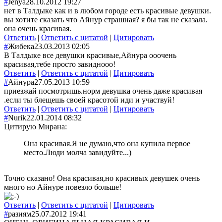
#
Jenya
28.10.2012 19:27
нет в Талдыке как и в любом городе есть красивые девушки.
вы хотите сказать что Айнур страшная? я бы так не сказала.
она очень красивая.
Ответить
|
Ответить с цитатой
|
Цитировать
#
Жибека
23.03.2013 02:05
В Талдыке все девушки красивые,Айнура ооочень
красивая,тебе просто завиднооо!
Ответить
|
Ответить с цитатой
|
Цитировать
#
Айнура
27.05.2013 10:59
приезжай посмотришь.норм девушка очень даже красивая
.если ты блещешь своей красотой иди и участвуй!
Ответить
|
Ответить с цитатой
|
Цитировать
#
Nurik
22.01.2014 08:32
Цитирую Мирана:
Она красивая.Я не думаю,что она купила первое
место.Люди молча завидуйте...)
Точно сказано! Она красивая,но красивых девушек очень
много но Айнуре повезло больше!
Ответить
|
Ответить с цитатой
|
Цитировать
#
разиям
25.07.2012 19:41