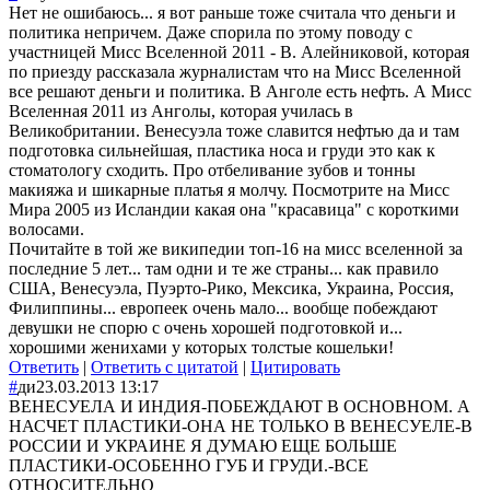
Нет не ошибаюсь... я вот раньше тоже считала что деньги и
политика непричем. Даже спорила по этому поводу с
участницей Мисс Вселенной 2011 - В. Алейниковой, которая
по приезду рассказала журналистам что на Мисс Вселенной
все решают деньги и политика. В Анголе есть нефть. А Мисс
Вселенная 2011 из Анголы, которая училась в
Великобритании. Венесуэла тоже славится нефтью да и там
подготовка сильнейшая, пластика носа и груди это как к
стоматологу сходить. Про отбеливание зубов и тонны
макияжа и шикарные платья я молчу. Посмотрите на Мисс
Мира 2005 из Исландии какая она "красавица" с короткими
волосами.
Почитайте в той же википедии топ-16 на мисс вселенной за
последние 5 лет... там одни и те же страны... как правило
США, Венесуэла, Пуэрто-Рико, Мексика, Украина, Россия,
Филиппины... европеек очень мало... вообще побеждают
девушки не спорю с очень хорошей подготовкой и...
хорошими женихами у которых толстые кошельки!
Ответить
|
Ответить с цитатой
|
Цитировать
#
ди
23.03.2013 13:17
ВЕНЕСУЕЛА И ИНДИЯ-ПОБЕЖДАЮТ В ОСНОВНОМ. А
НАСЧЕТ ПЛАСТИКИ-ОНА НЕ ТОЛЬКО В ВЕНЕСУЕЛЕ-В
РОССИИ И УКРАИНЕ Я ДУМАЮ ЕЩЕ БОЛЬШЕ
ПЛАСТИКИ-ОСОБЕННО ГУБ И ГРУДИ.-ВСЕ
ОТНОСИТЕЛЬНО