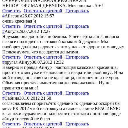
ОЧЕНЬ ОРИГИНАЛЬНАЯ,КРАСИВАЯ И
НЕПОВТОРИМАЯ ДЕВУШКА. Моя оценка - 5 + !
Ответить
|
Ответить с цитатой
|
Цитировать
#
Айгерим
26.07.2012 15:57
очень красивая ))
Ответить
|
Ответить с цитатой
|
Цитировать
#
Акгуль
29.07.2012 12:27
Я думаю она достойна победила. У нее черты лица, волосы
все все подходит к настоящей казакской девушке. Мы
наоборот должны радоваться что у нас есть дорога и молодым.
Нельзя думать что все дается деньгами.
Ответить
|
Ответить с цитатой
|
Цитировать
#
другая Айнур
30.07.2012 12:32
Наверно и правда Айнур - настоящая казахская красавица,
просто это мы уже избаловались и извратили свой вкус. И на
мой взгляд, она совсем не красавица, но конечно и не урод.
Обычная простая симпатичная девочка-казашка. Ну не
нравится она мне!
Ответить
|
Ответить с цитатой
|
Цитировать
#
Сабина
30.10.2012 21:58
согласна.зачем спорить?что сделано то сделано.поскорей бы
мисс РК 2012 чтоб настоящую а самое главное КРАСИВУЮ
казашку.и судьям очки надо купить что таких позоров вроде
айнур толеувой не было
Ответить
|
Ответить с цитатой
|
Цитировать