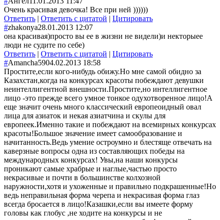
#
Ангел
11.01.2013 11:47
Очень красивая девочка! Все при ней ))))))
Ответить
|
Ответить с цитатой
|
Цитировать
#
zhakonya
28.01.2013 12:07
она красивая)просто вы ее в жизни не видели)и некторыее
люди не судите по себе)
Ответить
|
Ответить с цитатой
|
Цитировать
#
Amancha59
04.02.2013 18:58
Простите,если кого-нибудь обижу.Но мне самой обидно за
Казахстан,когда на конкурсах красоты побеждают девушки
неинтеллигентной внешности.Простите,но интеллигентное
лицо -это прежде всего умное тонкое одухотворенное лицо!А
еще значит очень много классический европеоидный овал
лица для азиаток и некая азиатчина и скулы для
европеек.Именно такие и побеждают на всемирных конкурсах
красоты!Большое значение имеет самообразование и
начитанность.Ведь умение остроумно и блестяще отвечать на
каверзные вопросы одна из составляющих победы на
международных конкурсах! Увы,на наши конкурсы
проникают самые храбрые и наглые,частью просто
некрасивые и почти в большинстве колхозной
наружности,хотя и ухоженные и правильно подкрашенные!Но
ведь неправильная форма черепа и некрасивая форма глаз
всегда бросается в лицо!Казашки,если вы имеете форму
головы как глобус ,не ходите на конкурсы и не