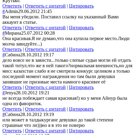
Крутько.
Ответить
|
Ответить с цитатой
|
Цитировать
#
Admin
29.06.2012 21:45
Вы меня убедили. Поставил ссылку на указанный Вами
аккаунт в статье.
Ответить
|
Ответить с цитатой
|
Цитировать
#
Мирана
25.07.2012 00:28
Она красивая.Я не думаю,что она купила первое место.Люди
молча завидуйте...)
Ответить
|
Ответить с цитатой
|
Цитировать
#
Сабина
28.10.2012 19:17
дело вовсе не в зависти...только слепые судьи могли ей отдать
такой титул,что же в ней такого?нормальная внешность,но для
мисс казахстан слабо я не смотрела конкурс целиком а только
последний момент награждения но там были девушки
занявшие не призовые места намного красивее её
Ответить
|
Ответить с цитатой
|
Цитировать
#
Jenya
28.10.2012 19:21
не всегда побеждает самая красивая!) но у меня Айнур была
одна из фавориток.
Ответить
|
Ответить с цитатой
|
Цитировать
#
Сабина
28.10.2012 19:19
или может в талдыкургане девушки до такой степени
страшные что ли)))но я в это не поверю
Ответить
|
Ответить с цитатой
|
Цитировать