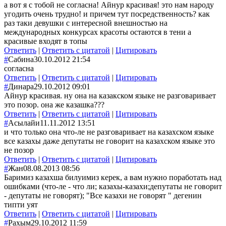
а вот я с тобой не согласна! Айнур красивая! это нам народу
угодить очень трудно! и причем тут посредственность? как
раз таки девушки с интересной внешностью на
международных конкурсах красоты остаются в тени а
красивые входят в топы
Ответить
|
Ответить с цитатой
|
Цитировать
#
Сабина
30.10.2012 21:54
согласна
Ответить
|
Ответить с цитатой
|
Цитировать
#
Динара
29.10.2012 09:01
Айнур красивая. ну она на казакском языке не разговаривает
это позор. она же казашка???
Ответить
|
Ответить с цитатой
|
Цитировать
#
Асылайи
11.11.2012 13:51
и что только она что-ле не разговаривает на казахском языке
все казахы даже депутаты не говорит на казахском языке это
не позор
Ответить
|
Ответить с цитатой
|
Цитировать
#
Жан
08.08.2013 08:56
Баримиз казахша билуимиз керек, а вам нужно поработать над
ошибками (что-ле - что ли; казахы-казахи;депутаты не говорит
- депутаты не говорят); "Все казахи не говорят " дегенин
типти уят
Ответить
|
Ответить с цитатой
|
Цитировать
#
Рахым
29.10.2012 11:59