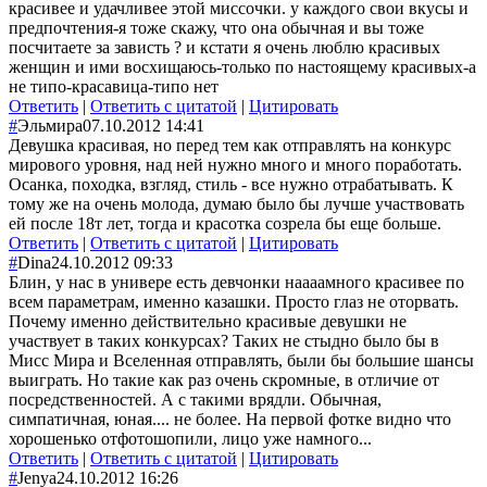
красивее и удачливее этой миссочки. у каждого свои вкусы и
предпочтения-я тоже скажу, что она обычная и вы тоже
посчитаете за зависть ? и кстати я очень люблю красивых
женщин и ими восхищаюсь-только по настоящему красивых-а
не типо-красавица-типо нет
Ответить
|
Ответить с цитатой
|
Цитировать
#
Эльмира
07.10.2012 14:41
Девушка красивая, но перед тем как отправлять на конкурс
мирового уровня, над ней нужно много и много поработать.
Осанка, походка, взгляд, стиль - все нужно отрабатывать. К
тому же на очень молода, думаю было бы лучше участвовать
ей после 18т лет, тогда и красотка созрела бы еще больше.
Ответить
|
Ответить с цитатой
|
Цитировать
#
Dina
24.10.2012 09:33
Блин, у нас в универе есть девчонки наааамного красивее по
всем параметрам, именно казашки. Просто глаз не оторвать.
Почему именно действительно красивые девушки не
участвует в таких конкурсах? Таких не стыдно было бы в
Мисс Мира и Вселенная отправлять, были бы большие шансы
выиграть. Но такие как раз очень скромные, в отличие от
посредственностей. А с такими врядли. Обычная,
симпатичная, юная.... не более. На первой фотке видно что
хорошенько отфотошопили, лицо уже намного...
Ответить
|
Ответить с цитатой
|
Цитировать
#
Jenya
24.10.2012 16:26