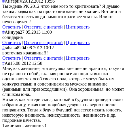
#
Айгерим
29.12.2012 13:56
Ты ждешь РК 2012 чтоб еще кого то критиковать? Я думаю
таким людям как ты просто внимания не хватает. Вот они и
бесятся что есть люди намного красивее чем вы. Или от
нечего делать!
Ответить
|
Ответить с цитатой
|
Цитировать
#
Айнура
27.05.2013 11:00
солидарна
Ответить
|
Ответить с цитатой
|
Цитировать
#
rahat-a82
04.08.2012 10:12
восточная красавица!!!
Ответить
|
Ответить с цитатой
|
Цитировать
#
Ая
15.08.2012 12:58
Мне, как женщине, эта девушка внешне не нравится, такую я
не сравню с собой, т.к. наверно все женщины высоко
оценивают тех особ своего пола, которые могут быть им
конкурентками и соперницами за мужское внимание.
(равными или превосходящими). Она хорошенькая, но может
слишком юна..
Но мне, как матери сына, который в будущем приведет свою
избранницу, такая или подобная девушка наверно вполне
понравится. Тогда я буду в будущей невестке искать юность,
некоторую наивность, неискушенность, невинность и др.
подобные качества.
Такие мы - женщины!