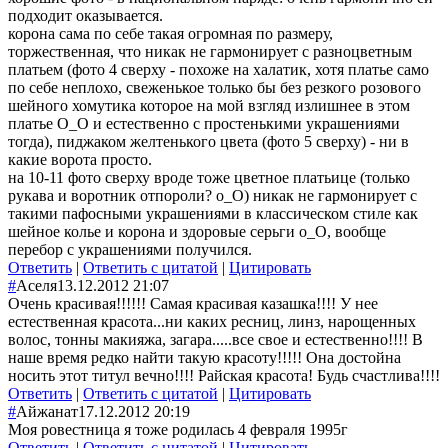
подходит оказывается.
корона сама по себе такая огромная по размеру,
торжественная, что никак не гармонирует с разноцветным
платьем (фото 4 сверху - похоже на халатик, хотя платье само
по себе неплохо, свеженькое только бы без резкого розового
шейного хомутика которое на мой взгляд излишнее в этом
платье О_О и естественно с простенькими украшениями
тогда), пиджаком желтенького цвета (фото 5 сверху) - ни в
какие ворота просто.
на 10-11 фото сверху вроде тоже цветное платьице (только
рукава и воротник отпороли? о_О) никак не гармонирует с
такими пафосными украшениями в классическом стиле как
шейное колье и корона и здоровые серьги о_О, вообще
перебор с украшениями получился.
Ответить
|
Ответить с цитатой
|
Цитировать
#
Аселя
13.12.2012 21:07
Очень красивая!!!!!! Самая красивая казашка!!!! У нее
естественная красота...ни каких ресниц, линз, нарощенных
волос, тонны макияжа, загара.....все свое и естественно!!!! В
наше время редко найти такую красоту!!!!! Она достойна
носить этот титул вечно!!!! Райская красота! Будь счастлива!!!!
Ответить
|
Ответить с цитатой
|
Цитировать
#
Айжанат
17.12.2012 20:19
Моя ровестница я тоже родилась 4 февраля 1995г
Ответить
|
Ответить с цитатой
|
Цитировать