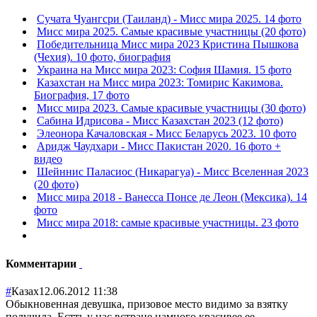
Сучата Чуангсри (Таиланд) - Мисс мира 2025. 14 фото
Мисс мира 2025. Самые красивые участницы (20 фото)
Победительница Мисс мира 2023 Кристина Пышкова
(Чехия). 10 фото, биография
Украина на Мисс мира 2023: София Шамия. 15 фото
Казахстан на Мисс мира 2023: Томирис Какимова.
Биография, 17 фото
Мисс мира 2023. Самые красивые участницы (30 фото)
Сабина Идрисова - Мисс Казахстан 2023 (12 фото)
Элеонора Качаловская - Мисс Беларусь 2023. 10 фото
Аридж Чаудхари - Мисс Пакистан 2020. 16 фото +
видео
Шейннис Паласиос (Никарагуа) - Мисс Вселенная 2023
(20 фото)
Мисс мира 2018 - Ванесса Понсе де Леон (Мексика). 14
фото
Мисс мира 2018: самые красивые участницы. 23 фото
Комментарии
#
Казах
12.06.2012 11:38
Обыкновенная девушка, призовое место видимо за взятку
получила. Естть у нас встране намного красивее ее.