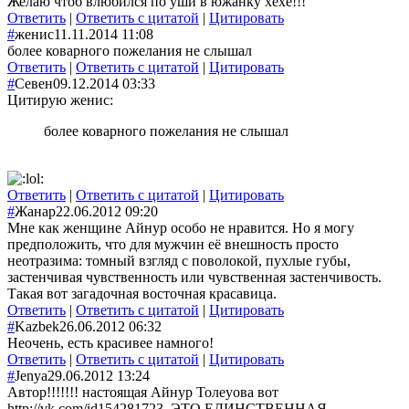
Желаю чтоб влюбился по уши в южанку хехе!!!
Ответить
|
Ответить с цитатой
|
Цитировать
#
женис
11.11.2014 11:08
более коварного пожелания не слышал
Ответить
|
Ответить с цитатой
|
Цитировать
#
Севен
09.12.2014 03:33
Цитирую женис:
более коварного пожелания не слышал
Ответить
|
Ответить с цитатой
|
Цитировать
#
Жанар
22.06.2012 09:20
Мне как женщине Айнур особо не нравится. Но я могу
предположить, что для мужчин её внешность просто
неотразима: томный взгляд с поволокой, пухлые губы,
застенчивая чувственность или чувственная застенчивость.
Такая вот загадочная восточная красавица.
Ответить
|
Ответить с цитатой
|
Цитировать
#
Kazbek
26.06.2012 06:32
Неочень, есть красивее намного!
Ответить
|
Ответить с цитатой
|
Цитировать
#
Jenya
29.06.2012 13:24
Автор!!!!!!! настоящая Айнур Толеуова вот
http://vk.com/id154281723, ЭТО ЕДИНСТВЕННАЯ