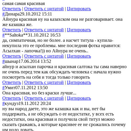
самая самая красивая
Ответить
|
Ответить с цитатой
|
Цитировать
#
Динара
29.10.2012 15:11
Айнура красивая ну на казахском она не разговаривает. она
же казашка же.
Ответить
|
Ответить с цитатой
|
Цитировать
#
**Saltoka**
31.10.2012 16:53
да, симпатичная, но не более. а насчет титула - купила-
некупила это ее проблемы. мне последняя фотка нравится:
Асылхан - лапочка!)) но Айнура не очень..
Ответить
|
Ответить с цитатой
|
Цитировать
#
шынар
17.06.2014 13:52
айнур и асылхан парочка и красивая салтока ты сама наверно
не очень перед тем как обсуждать человека с начала нужно
посмотреть на себя и тогда только говорить
Ответить
|
Ответить с цитатой
|
Цитировать
#
Умит
07.11.2012 13:50
Она красивая, но без краски лучше...
Ответить
|
Ответить с цитатой
|
Цитировать
#
кундуз
19.11.2012 20:24
ну вы народ даете, это же казашка как и вы, нет бы
поддержать, а не обсуждать о ее недостатке, у всех есть
недостатки, она красивая и получила свой титул можно
сказать сражаясь, а которые красивее ее не срожались почему
им нодо довать.