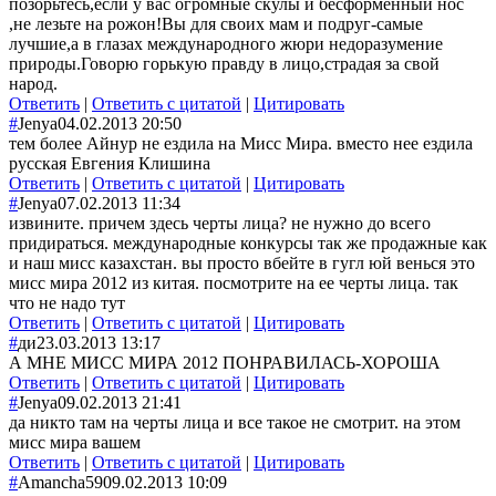
позорьтесь,если у вас огромные скулы и бесформенный нос
,не лезьте на рожон!Вы для своих мам и подруг-самые
лучшие,а в глазах международного жюри недоразумение
природы.Говорю горькую правду в лицо,страдая за свой
народ.
Ответить
|
Ответить с цитатой
|
Цитировать
#
Jenya
04.02.2013 20:50
тем более Айнур не ездила на Мисс Мира. вместо нее ездила
русская Евгения Клишина
Ответить
|
Ответить с цитатой
|
Цитировать
#
Jenya
07.02.2013 11:34
извините. причем здесь черты лица? не нужно до всего
придираться. международные конкурсы так же продажные как
и наш мисс казахстан. вы просто вбейте в гугл юй венься это
мисс мира 2012 из китая. посмотрите на ее черты лица. так
что не надо тут
Ответить
|
Ответить с цитатой
|
Цитировать
#
ди
23.03.2013 13:17
А МНЕ МИСС МИРА 2012 ПОНРАВИЛАСЬ-ХОРОША
Ответить
|
Ответить с цитатой
|
Цитировать
#
Jenya
09.02.2013 21:41
да никто там на черты лица и все такое не смотрит. на этом
мисс мира вашем
Ответить
|
Ответить с цитатой
|
Цитировать
#
Amancha59
09.02.2013 10:09