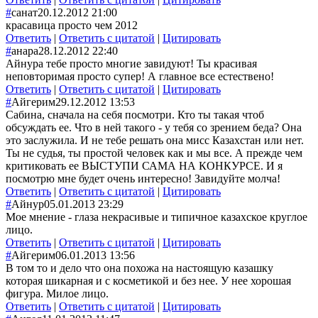
#
санат
20.12.2012 21:00
красавица просто чем 2012
Ответить
|
Ответить с цитатой
|
Цитировать
#
анара
28.12.2012 22:40
Айнура тебе просто многие завидуют! Ты красивая
неповторимая просто супер! А главное все естествено!
Ответить
|
Ответить с цитатой
|
Цитировать
#
Айгерим
29.12.2012 13:53
Сабина, сначала на себя посмотри. Кто ты такая чтоб
обсуждать ее. Что в ней такого - у тебя со зрением беда? Она
это заслужила. И не тебе решать она мисс Казахстан или нет.
Ты не судья, ты простой человек как и мы все. А прежде чем
критиковать ее ВЫСТУПИ САМА НА КОНКУРСЕ. И я
посмотрю мне будет очень интересно! Завидуйте молча!
Ответить
|
Ответить с цитатой
|
Цитировать
#
Айнур
05.01.2013 23:29
Мое мнение - глаза некрасивые и типичное казахское круглое
лицо.
Ответить
|
Ответить с цитатой
|
Цитировать
#
Айгерим
06.01.2013 13:56
В том то и дело что она похожа на настоящую казашку
которая шикарная и с косметикой и без нее. У нее хорошая
фигура. Милое лицо.
Ответить
|
Ответить с цитатой
|
Цитировать