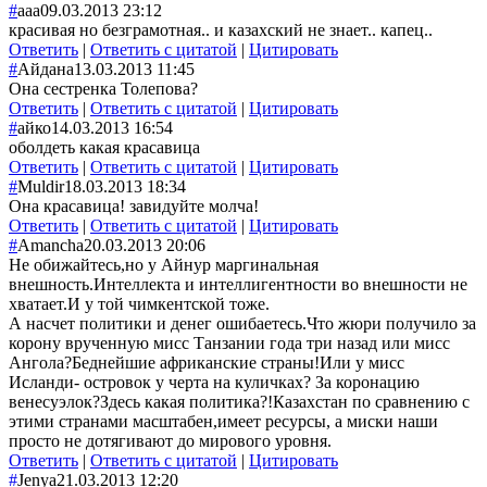
#
ааа
09.03.2013 23:12
красивая но безграмотная.. и казахский не знает.. капец..
Ответить
|
Ответить с цитатой
|
Цитировать
#
Айдана
13.03.2013 11:45
Она сестренка Толепова?
Ответить
|
Ответить с цитатой
|
Цитировать
#
айко
14.03.2013 16:54
оболдеть какая красавица
Ответить
|
Ответить с цитатой
|
Цитировать
#
Muldir
18.03.2013 18:34
Она красавица! завидуйте молча!
Ответить
|
Ответить с цитатой
|
Цитировать
#
Amancha
20.03.2013 20:06
Не обижайтесь,но у Айнур маргинальная
внешность.Интеллекта и интеллигентности во внешности не
хватает.И у той чимкентской тоже.
А насчет политики и денег ошибаетесь.Что жюри получило за
корону врученную мисс Танзании года три назад или мисс
Ангола?Беднейшие африканские страны!Или у мисс
Исланди- островок у черта на куличках? За коронацию
венесуэлок?Здесь какая политика?!Казахстан по сравнению с
этими странами масштабен,имеет ресурсы, а миски наши
просто не дотягивают до мирового уровня.
Ответить
|
Ответить с цитатой
|
Цитировать
#
Jenya
21.03.2013 12:20