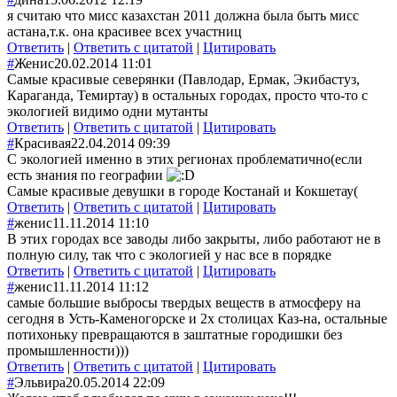
я считаю что мисс казахстан 2011 должна была быть мисс
астана,т.к. она красивее всех участниц
Ответить
|
Ответить с цитатой
|
Цитировать
#
Женис
20.02.2014 11:01
Самые красивые северянки (Павлодар, Ермак, Экибастуз,
Караганда, Темиртау) в остальных городах, просто что-то с
экологией видимо одни мутанты
Ответить
|
Ответить с цитатой
|
Цитировать
#
Красивая
22.04.2014 09:39
С экологией именно в этих регионах проблематично(если
есть знания по географии
Самые красивые девушки в городе Костанай и Кокшетау(
Ответить
|
Ответить с цитатой
|
Цитировать
#
женис
11.11.2014 11:10
В этих городах все заводы либо закрыты, либо работают не в
полную силу, так что с экологией у нас все в порядке
Ответить
|
Ответить с цитатой
|
Цитировать
#
женис
11.11.2014 11:12
самые большие выбросы твердых веществ в атмосферу на
сегодня в Усть-Каменогорске и 2х столицах Каз-на, остальные
потихоньку превращаются в заштатные городишки без
промышленности)))
Ответить
|
Ответить с цитатой
|
Цитировать
#
Эльвира
20.05.2014 22:09