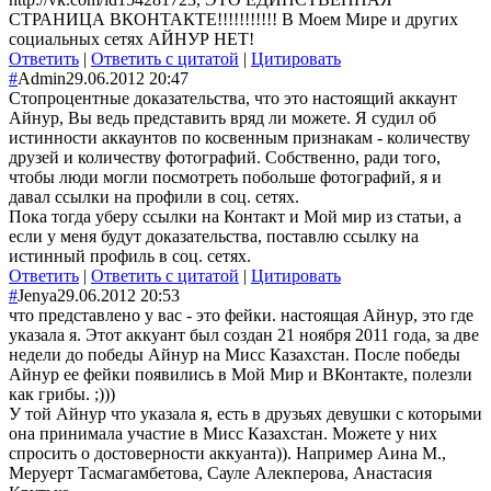
СТРАНИЦА ВКОНТАКТЕ!!!!!!!!!!! В Моем Мире и других
социальных сетях АЙНУР НЕТ!
Ответить
|
Ответить с цитатой
|
Цитировать
#
Admin
29.06.2012 20:47
Стопроцентные доказательства, что это настоящий аккаунт
Айнур, Вы ведь представить вряд ли можете. Я судил об
истинности аккаунтов по косвенным признакам - количеству
друзей и количеству фотографий. Собственно, ради того,
чтобы люди могли посмотреть побольше фотографий, я и
давал ссылки на профили в соц. сетях.
Пока тогда уберу ссылки на Контакт и Мой мир из статьи, а
если у меня будут доказательства, поставлю ссылку на
истинный профиль в соц. сетях.
Ответить
|
Ответить с цитатой
|
Цитировать
#
Jenya
29.06.2012 20:53
что представлено у вас - это фейки. настоящая Айнур, это где
указала я. Этот аккуант был создан 21 ноября 2011 года, за две
недели до победы Айнур на Мисс Казахстан. После победы
Айнур ее фейки появились в Мой Мир и ВКонтакте, полезли
как грибы. ;)))
У той Айнур что указала я, есть в друзьях девушки с которыми
она принимала участие в Мисс Казахстан. Можете у них
спросить о достоверности аккуанта)). Например Аина М.,
Меруерт Тасмагамбетова, Сауле Алекперова, Анастасия