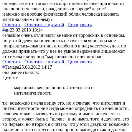
определяете это тогда? есть опр.отличительные признаки от
внешности человека, рожденного в городе? какие?
и можно ли вообще физический облик человека называть
маргинальным? почему?
Ответить
|
Ответить с цитатой
|
Цитировать
#
ди
23.03.2013 13:14
сельские очень отличаютя внешне от городских в основном.
но у этой девушки внешность не сельская явно. она мне
понравилась-симпатичная. особенно в нац костеме-супер. но
должна признать-что у нее не умное выражение лица-может
это имела ввиду под "маргинальной внешностью"
Ответить
|
Ответить с цитатой
|
Цитировать
#
Тамара
25.03.2013 14:17
она ранее сказала:
Цитата:
маргинальная внешность.Интеллекта и
интеллигентности
т.е. возможно имела ввиду это, но я считаю, что интеллект и
интеллигентность не всегда можно определить по внешности,
человек может выглядеть по разному и иметь интеллект и
второе, а может быть в "шляпе" и не иметь того и другого, это
во-первых, во-вторых я считаю, что у этой девушки возможно
наличие и того и другого: она просто выглядит как и должна