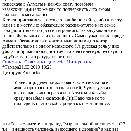
переехала в Алматы и как-бы сразу позабыла
казахский.)))))Надо же как-то подчеркнуть ,что якобы
родилась в мегаполисе.
Кстати,приезжих так и узнают -либо по фейсу,либо к месту
или не к месту ,но обязательно расскажут,что в их семье
говорили только по-русски и родного языка ,увы,они не
знают. Жаль таких за их наивность. Самое ужасное-в городе
Алматы бегают дети с колхозными лицами,но которые
действительно не знают казахского ! А русская речь у них
убогая и примитивная,потому что классическую русскую и
зарубежную литературу не читают.
Ответить
|
Ответить с цитатой
|
Цитировать
#
Тамара
21.03.2013 13:28
Цитирую Amancha:
У нее лицо девушки,которая всю жизнь жила в
ауле и прекрасно знала казахский,.Чувствуется,в
школьные годы переехала в Алматы и как-бы
сразу позабыла казахский.)))))Надо же как-то
подчеркнуть ,что якобы родилась в мегаполисе.
или Вы это имеете ввиду под "маргинальной внешностью" ?
т.е. - внешность человека, выросшего в деревне? а как вы