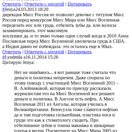
Ответить
|
Ответить с цитатой
|
Цитировать
#
Jenya
24.03.2013 18:20
дирекция Мисс Россия не позволит девочке с титулом Мисс
Россия перед конкурсом Мисс Мира или Мисс Вселенная
переделать нос или грудь. отбелить зубы да. или волосы
заламинировать. этот максимум.
хохлушки да. и то знаю только один случай когда в 2010 Анна
Пославская перед Мисс Вселенной увеличила грудь в США.
а Индия давно не побеждала. это осталось еще в 90ых.
Ответить
|
Ответить с цитатой
|
Цитировать
#
Lyudmila а
16.11.2014 15:26
Цитирую Jenya:
Нет не ошибаюсь... я вот раньше тоже считала что
деньги и политика непричем. Даже спорила по
этому поводу с участницей Мисс Вселенной 2011 -
В. Алейниковой, которая по приезду рассказала
журналистам что на Мисс Вселенной все решают
деньги и политика. В Анголе есть нефть. А Мисс
Вселенная 2011 из Анголы, которая училась в
Великобритании. Венесуэла тоже славится нефтью
да и там подготовка сильнейшая, пластика носа и
груди это как к стоматологу сходить. Про
отбеливание зубов и тонны макияжа и шикарные
платья я молчу. Посмотрите на Мисс Мира 2005 из