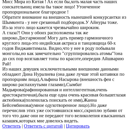
Мисс Мира из Китая ! Ах если бы,хоть малая часть наших
соискательниц имела бы такое лицо! Утонченное
пропорциональное благородное !
Обратите внимание на внешность нынешней конкурсантки из
Шымкента - у нее срезанный подбородок.У Айнуры тоже.
Из-за этого лицо кажется чрезвычайно широким.
А глаза?! Они у обоих расположены так же
широко.Дисгармония! Могу дать пример гармоничного
круглого лица-это индийская актриса и танцовщица 60-х
годов Виджаянтимала. Видно,что у нее в роду побывали
монголы,но как замечательно "сгруппировались атомы"!она
до сих пор возглавляет топы по красоте,опередив Айшварию
Рай!
Из наших девушек исключительными внешними данными
обладают Дина Нуралиева (она даже лучше этой китаянки по
пропорциям лица),Альфина Насырова (внешность феи с
широко распахнутыми глазами),Сымбат
Мадьярова(рафинированная и интеллигентная,очень
аристократичная),была еще одна очень красивая большеглазая
актюбинка(поленилась поискать ее имя),Жанна
Бейсембинова(умное одухотворенное лицо).Но даже
перечислив этих уже состоявшихся мисс,скриплю зубами от
того что даже они не передают того великолепия изысканных
казашек,которых мне довелось видеть.
Ответить
|
Ответить с цитатой
|
Цитировать