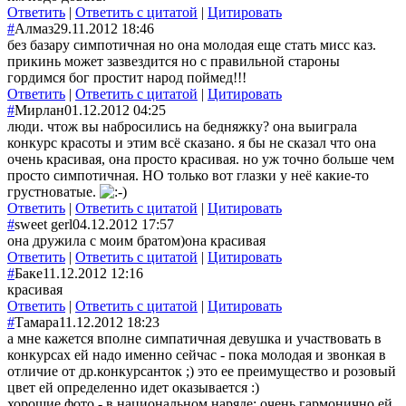
Ответить
|
Ответить с цитатой
|
Цитировать
#
Алмаз
29.11.2012 18:46
без базару симпотичная но она молодая еще стать мисс каз.
прикинь может зазвездится но с правильной староны
гордимся бог простит народ поймед!!!
Ответить
|
Ответить с цитатой
|
Цитировать
#
Мирлан
01.12.2012 04:25
люди. чтож вы набросились на бедняжку? она выиграла
конкурс красоты и этим всё сказано. я бы не сказал что она
очень красивая, она просто красивая. но уж точно больше чем
просто симпотичная. НО только вот глазки у неё какие-то
грустноватые.
Ответить
|
Ответить с цитатой
|
Цитировать
#
sweet gerl
04.12.2012 17:57
она дружила с моим братом)она красивая
Ответить
|
Ответить с цитатой
|
Цитировать
#
Баке
11.12.2012 12:16
красивая
Ответить
|
Ответить с цитатой
|
Цитировать
#
Тамара
11.12.2012 18:23
а мне кажется вполне симпатичная девушка и участвовать в
конкурсах ей надо именно сейчас - пока молодая и звонкая в
отличие от др.конкурсанток ;) это ее преимущество и розовый
цвет ей определенно идет оказывается :)
хорошие фото - в национальном наряде: очень гармонично ей