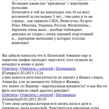
Исландии какая она "красавица" с короткими
волосами.
Почитайте в той же википедии топ-16 на мисс
вселенной за последние 5 лет... там одни и те же
страны... как правило США, Венесуэла, Пуэрто-
Рико, Мексика, Украина, Россия, Филиппины...
европеек очень мало... вообще побеждают
девушки не спорю с очень хорошей подготовкой
и... хорошими женихами у которых толстые
кошельки!
Вы забыли написать что в Латинской Америке еще и
наркотик-трафик проходит через всех этих пузанов на
конкурсе в жюри и далее
Ответить
|
Ответить с цитатой
|
Цитировать
#
Тамара
21.03.2013 13:24
а мне кажется интеллигентности не хватает в Ваших словах,
Amancha, а не во внешности Айнур и Жазиры.
что значит по Вашему - маргинальная внешность? и как Вы по
фото поставили такой диагноз девушке?
Ответить
|
Ответить с цитатой
|
Цитировать
#
Amancha
20.03.2013 20:19
У нее лицо девушки,которая всю жизнь жила в ауле и
прекрасно знала казахский,.Чувствуется,в школьные годы