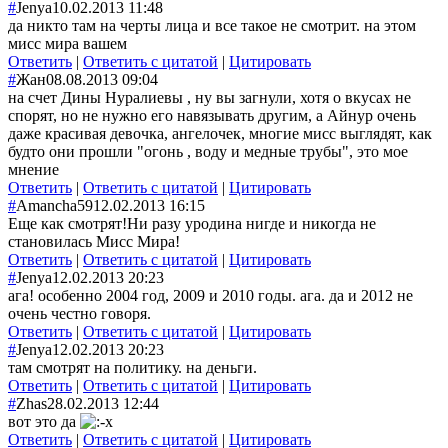
#
Jenya
10.02.2013 11:48
да никто там на черты лица и все такое не смотрит. на этом
мисс мира вашем
Ответить
|
Ответить с цитатой
|
Цитировать
#
Жан
08.08.2013 09:04
на счет Дины Нуралиевы , ну вы загнули, хотя о вкусах не
спорят, но не нужно его навязывать другим, а Айнур очень
даже красивая девочка, ангелочек, многие мисс выглядят, как
будто они прошли "огонь , воду и медные трубы", это мое
мнение
Ответить
|
Ответить с цитатой
|
Цитировать
#
Amancha59
12.02.2013 16:15
Еще как смотрят!Ни разу уродина нигде и никогда не
становилась Мисс Мира!
Ответить
|
Ответить с цитатой
|
Цитировать
#
Jenya
12.02.2013 20:23
ага! особенно 2004 год, 2009 и 2010 годы. ага. да и 2012 не
очень честно говоря.
Ответить
|
Ответить с цитатой
|
Цитировать
#
Jenya
12.02.2013 20:23
там смотрят на политику. на деньги.
Ответить
|
Ответить с цитатой
|
Цитировать
#
Zhas
28.02.2013 12:44
вот это да
Ответить
|
Ответить с цитатой
|
Цитировать