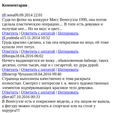
Комментарии
#
Елена
09.09.2014 22:01
Судя по фотке на конкурсе Мисс Венесуэла 1990, она потом
сделала пластическую операцию.... В топе есть девушки и
получше нее... Но на вкус и цвет...
Ответить
|
Ответить с цитатой
|
Цитировать
#
Lyudmila а
15.11.2014 10:52
Грудь красиво сделана, а так она некрасивая на лицо, ей тоже
купили этот титул.
Ответить
|
Ответить с цитатой
|
Цитировать
#
Инорь
18.04.2016 06:02
Ничего выдающегося не вижу , обыкновенная бабище, таких
десятки, сотни тысяч, еще и с сигаретой, ну дура дурой.
Ответить
|
Ответить с цитатой
|
Цитировать
#
Виктор Чупахин
18.04.2016 09:40
Страница выполнена качественно и тема раскрыта
полностью. Смотрел с интересом т. к. много художественных
элементов подчёркивающих красивое тело девушки.
Ответить
|
Ответить с цитатой
|
Цитировать
#
Бега
07.10.2016 00:33
В Венесуэле есть и покрасивее модели, а эта лицом не вышла,
а фигуру можно подогнать в спортзале или на столе у
хирурга!!!