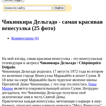
Чикинкира Дельгадо - самая красивая
венесуэлка (25 фото)
Комментарии (6)
На мой взгляд, самая красивая венесуэлка - это венесуэльская
телеведущая и актриса
Чикинкира Дельгадо / Chiquinquirá
Delgado
.
Чикинкира Дельгадо родилась 17 августа 1972 года во втором
по величине городе Венесуэлы Маракайбо в штате Сулия. В
18 веке на озере Маракайбо было чудесное явление иконы
Пресвятой Девы Чикинкиры, с тех пор эта ипостась
Девы
Марии
является покровительницей штата Сулия. Нетрудно
догадаться, что Чикинкира Дельгадо получила своё
экзотическое имя в честь Святой Девы.
Практически каждая венесуэлка, мечтающая о карьере в шоу-
бизнесе, проходит через горнило конкурса "Мисс Венесуэла".