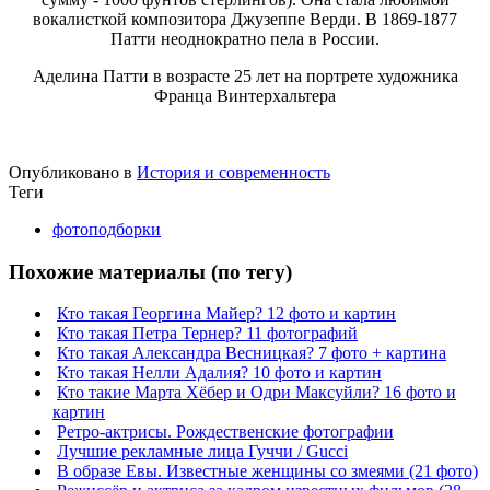
вокалисткой композитора Джузеппе Верди. В 1869-1877
Патти неоднократно пела в России.
Аделина Патти в возрасте 25 лет на портрете художника
Франца Винтерхальтера
Опубликовано в
История и современность
Теги
фотоподборки
Похожие материалы (по тегу)
Кто такая Георгина Майер? 12 фото и картин
Кто такая Петра Тернер? 11 фотографий
Кто такая Александра Весницкая? 7 фото + картина
Кто такая Нелли Адалия? 10 фото и картин
Кто такие Марта Хёбер и Одри Максуйли? 16 фото и
картин
Ретро-актрисы. Рождественские фотографии
Лучшие рекламные лица Гуччи / Gucci
В образе Евы. Известные женщины со змеями (21 фото)