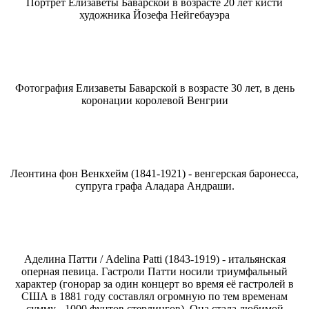
Портрет Елизаветы Баварской в возрасте 20 лет кисти
художника Йозефа Нейгебауэра
Фотография Елизаветы Баварской в возрасте 30 лет, в день
коронации королевой Венгрии
Леонтина фон Венкхейм (1841-1921) - венгерская баронесса,
супруга графа Аладара Андраши.
Аделина Патти / Adelina Patti (1843-1919) - итальянская
оперная певица. Гастроли Патти носили триумфальный
характер (гонорар за один концерт во время её гастролей в
США в 1881 году составлял огромную по тем временам
сумму - 1000 фунтов стерлингов). Она стала любимой