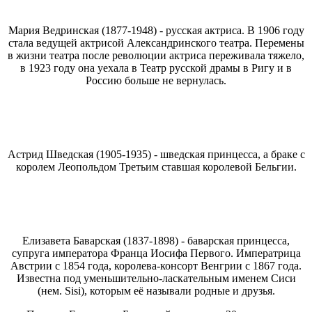
Мария Ведринская (1877-1948) - русская актриса. В 1906 году
стала ведущей актрисой Александринского театра. Перемены
в жизни театра после революции актриса переживала тяжело,
в 1923 году она уехала в Театр русской драмы в Ригу и в
Россию больше не вернулась.
Астрид Шведская (1905-1935) - шведская принцесса, а браке с
королем Леопольдом Третьим ставшая королевой Бельгии.
Елизавета Баварская (1837-1898) - баварская принцесса,
супруга императора Франца Иосифа Первого. Императрица
Австрии с 1854 года, королева-консорт Венгрии с 1867 года.
Известна под уменьшительно-ласкательным именем Сиси
(нем. Sisi), которым её называли родные и друзья.