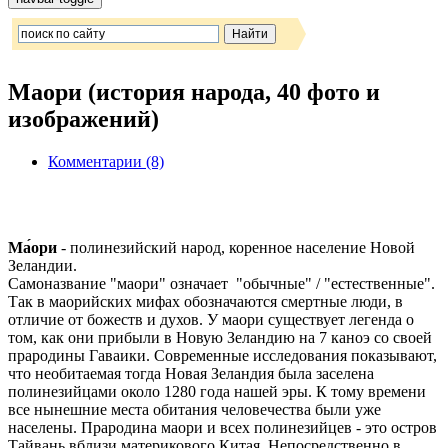
Маори (история народа, 40 фото и
изображений)
Комментарии (8)
Ма́ори
- полинезийский народ, коренное население Новой
Зеландии.
Самоназвание "маори" означает "обычные" / "естественные".
Так в маорийских мифах обозначаются смертные люди, в
отличие от божеств и духов. У маори существует легенда о
том, как они прибыли в Новую Зеландию на 7 каноэ со своей
прародины Гаваики. Современные исследования показывают,
что необитаемая тогда Новая Зеландия была заселена
полинезийцами около 1280 года нашей эры. К тому времени
все нынешние места обитания человечества были уже
населены. Прародина маори и всех полинезийцев - это остров
Тайвань вблизи материкового Китая. Непосредственно в