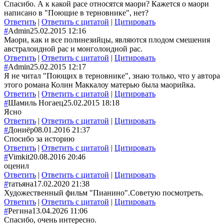
Спасибо. А к какой расе относятся маори? Кажется о маори
написано в "Поющие в терновнике", нет?
Ответить
|
Ответить с цитатой
|
Цитировать
#
Admin
25.02.2015 12:16
Маори, как и все полинезийцы, являются плодом смешения
австралоидной рас и монголоидной рас.
Ответить
|
Ответить с цитатой
|
Цитировать
#
Admin
25.02.2015 12:17
Я не читал "Поющих в терновнике", знаю только, что у автора
этого романа Колин Маккалоу матерью была маорийка.
Ответить
|
Ответить с цитатой
|
Цитировать
#
Шамиль Ногаец
25.02.2015 18:18
Ясно
Ответить
|
Ответить с цитатой
|
Цитировать
#
Дониёр
08.01.2016 21:37
Спосибо за историю
Ответить
|
Ответить с цитатой
|
Цитировать
#
Vimkit
20.08.2016 20:46
оценил
Ответить
|
Ответить с цитатой
|
Цитировать
#
татьяна
17.02.2020 21:38
Художественный фильм "Пианино".Советую посмотреть.
Ответить
|
Ответить с цитатой
|
Цитировать
#
Регина
13.04.2026 11:06
Спасибо, очень интересно.