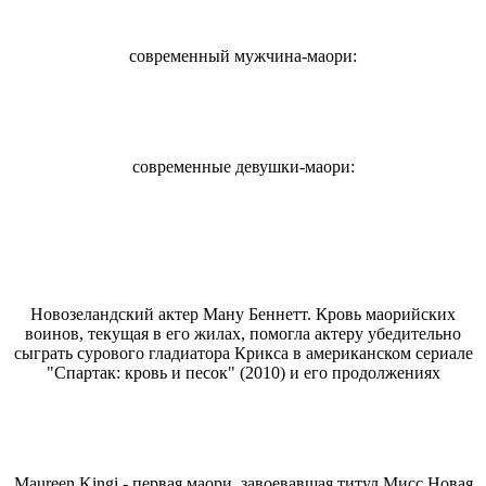
современный мужчина-маори:
современные девушки-маори:
Новозеландский актер Ману Беннетт. Кровь маорийских
воинов, текущая в его жилах, помогла актеру убедительно
сыграть сурового гладиатора Крикса в американском сериале
"Спартак: кровь и песок" (2010) и его продолжениях
Maureen Kingi - первая маори, завоевавшая титул Мисс Новая