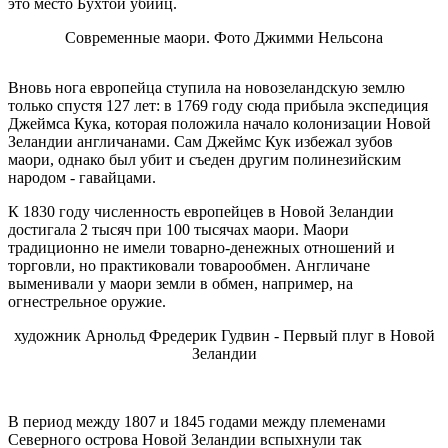
это место Бухтой убийц.
Современные маори. Фото Джимми Нельсона
Вновь нога европейца ступила на новозеландскую землю
только спустя 127 лет: в 1769 году сюда прибыла экспедиция
Джеймса Кука, которая положила начало колонизации Новой
Зеландии англичанами. Сам Джеймс Кук избежал зубов
маори, однако был убит и съеден другим полинезийским
народом - гавайцами.
К 1830 году численность европейцев в Новой Зеландии
достигала 2 тысяч при 100 тысячах маори. Маори
традиционно не имели товарно-денежных отношений и
торговли, но практиковали товарообмен. Англичане
выменивали у маори земли в обмен, например, на
огнестрельное оружие.
художник Арнольд Фредерик Гудвин - Первый плуг в Новой
Зеландии
В период между 1807 и 1845 годами между племенами
Северного острова Новой Зеландии вспыхнули так