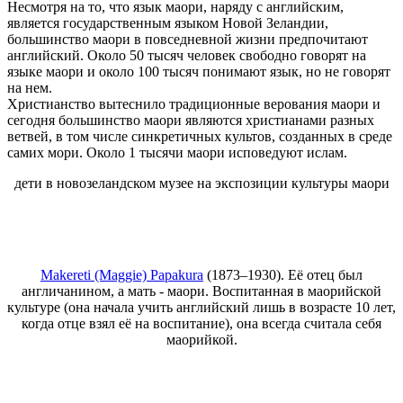
Несмотря на то, что язык маори, наряду с английским,
является государственным языком Новой Зеландии,
большинство маори в повседневной жизни предпочитают
английский. Около 50 тысяч человек свободно говорят на
языке маори и около 100 тысяч понимают язык, но не говорят
на нем.
Христианство вытеснило традиционные верования маори и
сегодня большинство маори являются христианами разных
ветвей, в том числе синкретичных культов, созданных в среде
самих мори. Около 1 тысячи маори исповедуют ислам.
дети в новозеландском музее на экспозиции культуры маори
Makereti (Maggie) Papakura
(1873–1930)
. Её отец был
англичанином, а мать - маори. Воспитанная в маорийской
культуре (она начала учить английский лишь в возрасте 10 лет,
когда отце взял её на воспитание), она всегда считала себя
маорийкой.