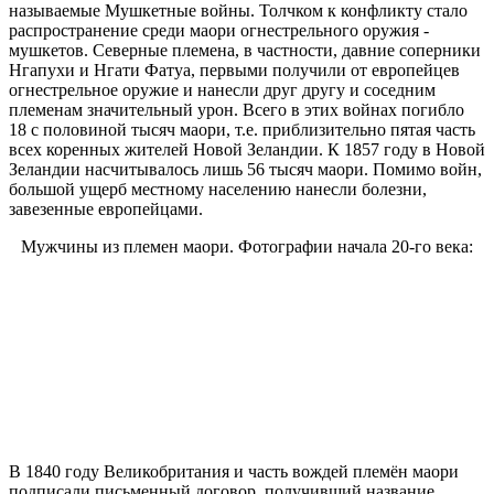
называемые Мушкетные войны. Толчком к конфликту стало
распространение среди маори огнестрельного оружия -
мушкетов. Северные племена, в частности, давние соперники
Нгапухи и Нгати Фатуа, первыми получили от европейцев
огнестрельное оружие и нанесли друг другу и соседним
племенам значительный урон. Всего в этих войнах погибло
18 с половиной тысяч маори, т.е. приблизительно пятая часть
всех коренных жителей Новой Зеландии. К 1857 году в Новой
Зеландии насчитывалось лишь 56 тысяч маори. Помимо войн,
большой ущерб местному населению нанесли болезни,
завезенные европейцами.
Мужчины из племен маори. Фотографии начала 20-го века:
В 1840 году Великобритания и часть вождей племён маори
подписали письменный договор, получивший название