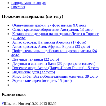
народы мира в лицах
Океания
Похожие материалы (по тегу)
Обнаженные арабки. 27 фото начала ХХ века
Самые красивые аборигенки Австралии. 13 фото
Каталонские девушки на празднике Ленты в Тортосе
(26 фото)
Атлас красоты: Латинская Америка (17 фото)
Атлас красоты: Азия, Африка, Европа (33 фото)
Победительницы индейских конкурсов красоты (24
фото)
Девушки-таитянки (22 фото)
Девушки и женщины Бали (23 ретро-фото топлесс)
Грязевые люди Асаро (Папуа-Новая Гвинея). 15 фото
Индийские дети (32 фото)
Мисс Тибет. Все победительницы конкурса. 39 фото
Эфиопские евреи (история, 15 фото)
Комментарии
#
Шамиль Ногаец
15.02.2015 02:55