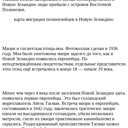
Новую Зеландию люди прибыли с островов Восточной
Полинезии.
карта миграции полинезийцев в Новую Зеландию:
Маори и гигантская птица-моа. Фотоколлаж сделан в 1936
году. Моа были унитожены маори задолго до того, как в
Новой Зеландии появились европейцы. По
неподтверждённым свидетельствам, отдельные представители
этих птиц ещё встречались в конце 18 — начале 19 века.
Менее чем через 4 века после заселения Новой Зеландии здесь
появились первые европейцы. Это был голландский
мореплаватель Абель Тасман. Встреча маори и европейцев,
состоявшаяся в 1642 году, закончилась трагически: маори
напали на высадившихся голландцев, убили нескольких
матросов, съели их (маори практиковали каннибализм) и
скрылись. Раздосадованный происшествием Тасман назвал