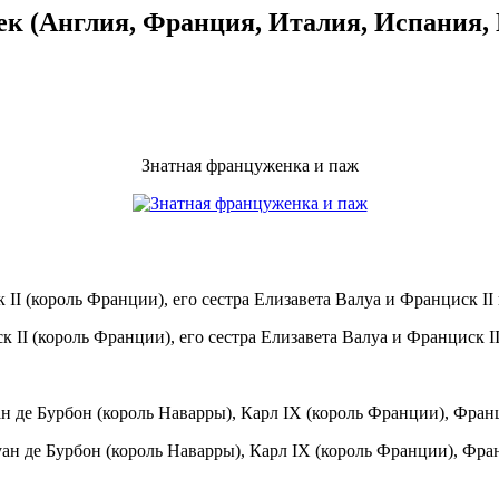
ек (Англия, Франция, Италия, Испания,
Знатная француженка и паж
II (король Франции), его сестра Елизавета Валуа и Франциск II
н де Бурбон (король Наварры), Карл IX (король Франции), Франц