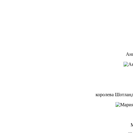
Анг
королева Шотланд
М