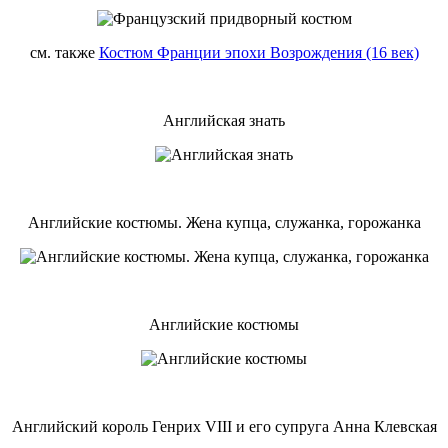
см. также
Костюм Франции эпохи Возрождения (16 век)
Английская знать
Английские костюмы. Жена купца, служанка, горожанка
Английские костюмы
Английский король Генрих VIII и его супруга Анна Клевская