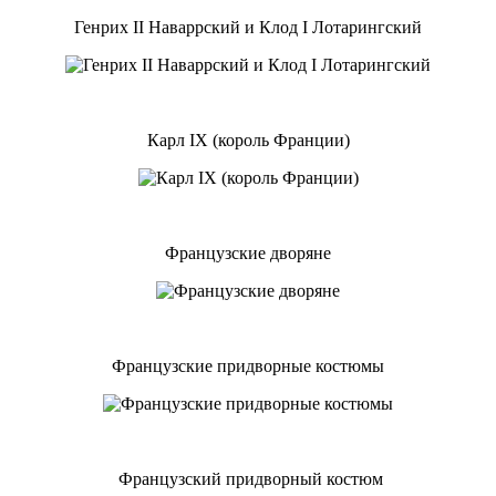
Генрих II Наваррский и Клод I Лотарингский
Карл IX (король Франции)
Французские дворяне
Французские придворные костюмы
Французский придворный костюм