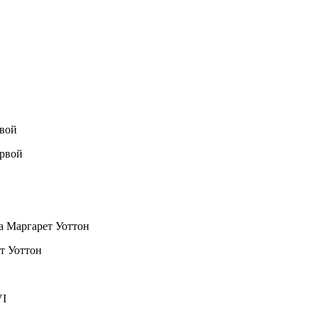
рвой
а Маргарет Уоттон
VI