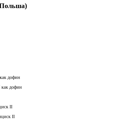
 Польша)
 как дофин
иск II