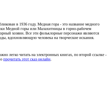
ликован в 1936 году. Медная гора - это название медного
зяйки Медной горы или Малахитницы в горно-рабочем
, Горный хозяин. Все эти фольклорные персонажи являются
роды, вдохновляющую человека на творческие искания.
ожно легко читать на электронных книгах, по второй ссылке -
но
прочитать этот сказ онлайн
.