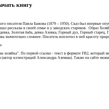
ачать книгу
ого писателя Павла Бажова (1879 – 1950). Сказ был впервые опуб
шал рассказы в своей семье и у заводских стариков. Образ Хо
девка, Золотая баба, девка Азовка, Горный дух, Горный старец
ва значительно сложнее. Писатель воплотил в ней красоту при
ы хозяйка". По первой ссылке - текст в формате FB2, который м
я (автор иллюстраций Александра Аземша). Также на сайте мож