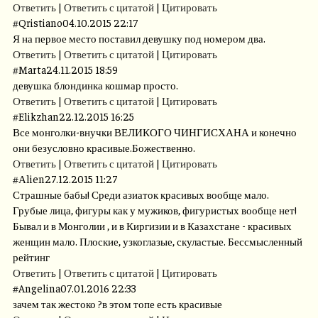
Ответить
|
Ответить с цитатой
|
Цитировать
#
Qristiano
04.10.2015 22:17
Я на первое место поставил девушку под номером два.
Ответить
|
Ответить с цитатой
|
Цитировать
#
Marta
24.11.2015 18:59
девушка блондинка кошмар просто.
Ответить
|
Ответить с цитатой
|
Цитировать
#
Elikzhan
22.12.2015 16:25
Все монголки-внучки ВЕЛИКОГО ЧИНГИСХАНА и конечно
они безусловно красивые.Божественно.
Ответить
|
Ответить с цитатой
|
Цитировать
#
Аlien
27.12.2015 11:27
Страшные бабы! Среди азиаток красивых вообще мало.
Грубые лица, фигуры как у мужиков, фигуристых вообще нет!
Бывал и в Монголии , и в Киргизии и в Казахстане - красивых
женщин мало. Плоские, узкоглазые, скуластые. Бессмысленный
рейтинг
Ответить
|
Ответить с цитатой
|
Цитировать
#
Angelina
07.01.2016 22:33
зачем так жестоко ?в этом топе есть красивые