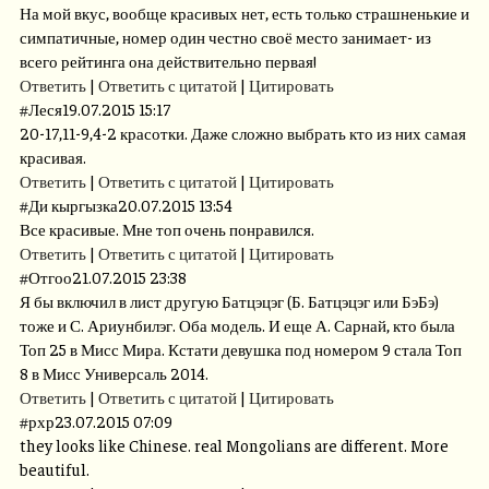
На мой вкус, вообще красивых нет, есть только страшненькие и
симпатичные, номер один честно своё место занимает- из
всего рейтинга она действительно первая!
Ответить
|
Ответить с цитатой
|
Цитировать
#
Леся
19.07.2015 15:17
20-17,11-9,4-2 красотки. Даже сложно выбрать кто из них самая
красивая.
Ответить
|
Ответить с цитатой
|
Цитировать
#
Ди кыргызка
20.07.2015 13:54
Все красивые. Мне топ очень понравился.
Ответить
|
Ответить с цитатой
|
Цитировать
#
Отгоо
21.07.2015 23:38
Я бы включил в лист другую Батцэцэг (Б. Батцэцэг или БэБэ)
тоже и С. Ариунбилэг. Оба модель. И еще А. Сарнай, кто была
Топ 25 в Мисс Мира. Кстати девушка под номером 9 стала Топ
8 в Мисс Универсаль 2014.
Ответить
|
Ответить с цитатой
|
Цитировать
#
рхр
23.07.2015 07:09
they looks like Chinese. real Mongolians are different. More
beautiful.