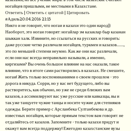
ногайцев пришлыми, не местными в Казахстане.
Ответить
|
Ответить с цитатой
|
Цитировать
#
Адиль
20.04.2016 21:15
Никто и не говорит, что ногаи и казахи это один народ))
Наоборот, это ногаи говорят: ногайлар эм казаклар быр казанан
шыккан халк. Извините, но ссылаться на русских и говорить:
даже русские четко различали ногайцев, туркмен и казахов........,
это по меньшей степени неумно. Как же они нас различали,
если они нас всегда неправильно называли, а именно,
киргизами? Вы очень большое влияние на нас оказали, такое
влияние, что в итоге сами растворились в казахах. Не смешите,
ногаи! Жить только воспоминаниями о своем прошлом - это
дорога в никуда. Сорри, но у вас нет будущего, либо вы
растворитесь, как обычно, но уже не среди близких вам
казахов, а ассимилируют вас уже русские или кавказцы, вы и
так уже танцуете чужие танцы и носите чужие для степняков
одежды. Берите пример с Арсланбека Султанбекова и др.
известных ногайцев, которые прямым текстом вам говорят: не
отдаляйтесь от казахов. Запомните - только казахи придут и
окажут вам всегда поддержку! Ежегодно казахстанские вузы