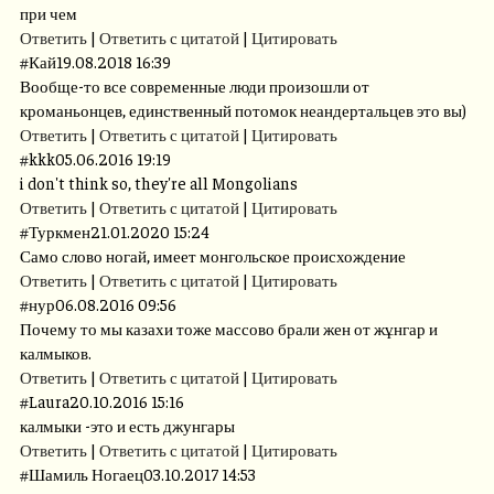
при чем
Ответить
|
Ответить с цитатой
|
Цитировать
#
Кай
19.08.2018 16:39
Вообще-то все современные люди произошли от
кроманьонцев, единственный потомок неандертальцев это вы)
Ответить
|
Ответить с цитатой
|
Цитировать
#
kkk
05.06.2016 19:19
i don't think so, they're all Mongolians
Ответить
|
Ответить с цитатой
|
Цитировать
#
Туркмен
21.01.2020 15:24
Само слово ногай, имеет монгольское происхождение
Ответить
|
Ответить с цитатой
|
Цитировать
#
нур
06.08.2016 09:56
Почему то мы казахи тоже массово брали жен от жұнгар и
калмыков.
Ответить
|
Ответить с цитатой
|
Цитировать
#
Laura
20.10.2016 15:16
калмыки -это и есть джунгары
Ответить
|
Ответить с цитатой
|
Цитировать
#
Шамиль Ногаец
03.10.2017 14:53