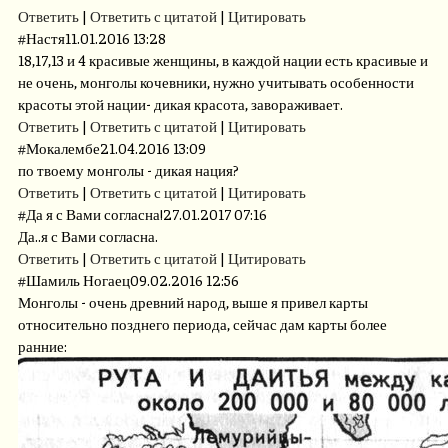
Ответить
|
Ответить с цитатой
|
Цитировать
#
Настя
11.01.2016 13:28
18,17,13 и 4 красивые женщины, в каждой нации есть красивые и
не очень, монголы кочевники, нужно учитывать особенности
красоты этой нации- дикая красота, завораживает.
Ответить
|
Ответить с цитатой
|
Цитировать
#
Мокалембе
21.04.2016 13:09
по твоему монголы - дикая нация?
Ответить
|
Ответить с цитатой
|
Цитировать
#
Да я с Вами согласна!
27.01.2017 07:16
Да..я с Вами согласна.
Ответить
|
Ответить с цитатой
|
Цитировать
#
Шамиль Ногаец
09.02.2016 12:56
Монголы - очень древний народ, выше я привел карты
относительно позднего периода, сейчас дам карты более
ранние: