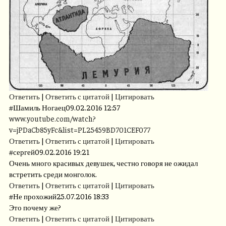
Ответить
|
Ответить с цитатой
|
Цитировать
#
Шамиль Ногаец
09.02.2016 12:57
www.youtube.com/watch?
v=jPDaCb85yFc&list=PL25459BD701CEF077
Ответить
|
Ответить с цитатой
|
Цитировать
#
сергей
09.02.2016 19:21
Очень много красивых девушек, честно говоря не ожидал
встретить среди монголок.
Ответить
|
Ответить с цитатой
|
Цитировать
#
Не прохожий
25.07.2016 18:33
Это почему же?
Ответить
|
Ответить с цитатой
|
Цитировать