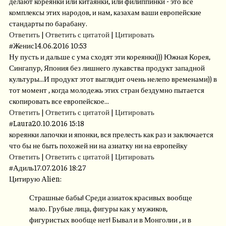
делают кореянки или китаянки, или филиппинки - это все
комплексы этих народов, и нам, казахам ваши европейские
стандарты по барабану.
Ответить
|
Ответить с цитатой
|
Цитировать
#
Женис
14.06.2016 10:53
Ну пусть и дальше с ума сходят эти кореянки))) Южная Корея,
Сингапур, Япония без лишнего лукавства продукт западной
культуры...И продукт этот выглядит очень нелепо временами)) в
тот момент , когда молодежь этих стран бездумно пытается
скопировать все европейское...
Ответить
|
Ответить с цитатой
|
Цитировать
#
Laura
20.10.2016 15:18
кореянки лапочки и японки, вся прелесть как раз и заключается
что бы не быть похожей ни на азиатку ни на европейку
Ответить
|
Ответить с цитатой
|
Цитировать
#
Адиль
17.07.2016 18:27
Цитирую Аlien:
Страшные бабы! Среди азиаток красивых вообще
мало. Грубые лица, фигуры как у мужиков,
фигуристых вообще нет! Бывал и в Монголии , и в