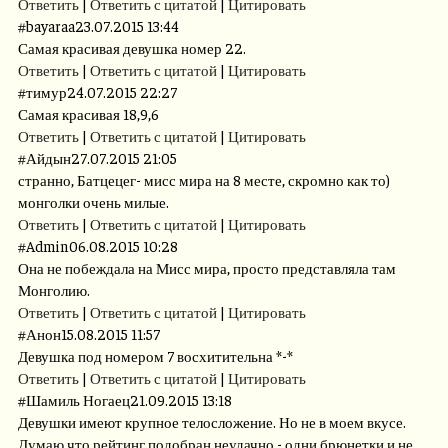
Ответить
|
Ответить с цитатой
|
Цитировать
#
bayaraa
23.07.2015 13:44
Самая красивая девушка номер 22.
Ответить
|
Ответить с цитатой
|
Цитировать
#
тимур
24.07.2015 22:27
Самая красивая 18,9,6
Ответить
|
Ответить с цитатой
|
Цитировать
#
Айдын
27.07.2015 21:05
странно, Батцецег- мисс мира на 8 месте, скромно как то)
монголки очень милые.
Ответить
|
Ответить с цитатой
|
Цитировать
#
Admin
06.08.2015 10:28
Она не побеждала на Мисс мира, просто представляла там
Монголию.
Ответить
|
Ответить с цитатой
|
Цитировать
#
Анон
15.08.2015 11:57
Девушка под номером 7 восхитительна *-*
Ответить
|
Ответить с цитатой
|
Цитировать
#
Шамиль Ногаец
21.09.2015 13:18
Девушки имеют крупное телосложение. Но не в моем вкусе.
Думаю что рейтинг подобран неудачно - одни брюнетки и не