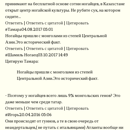
принимают на бесплатной основе сотни ногайцев, в Казахстане
открыт центр ногайской культуры. Не рубите сук, на котором
сидите...
Ответить
|
Ответить с цитатой
|
Цитировать
#
Тамара
04.08.2017 05:01
Ногайцы пришли с монголами из степей Центральной
Азии.Это исторический факт.
Ответить
|
Ответить с цитатой
|
Цитировать
#
Шамиль Ногаец
03.10.2017 14:49
Цитирую Тамара:
Ногайцы пришли с монголами из степей
Центральной Азии.Это исторический факт.
- Поэтому у ногайцев всего лишь 9% монгольских генов? Это
даже меньше чем среди татар.
Ответить
|
Ответить с цитатой
|
Цитировать
#
Игорь
20.04.2016 05:06
Они происходят от гуннов, а те в свою очередь от
неандертальцев,( не путать с итальянцами) Атланты вообще ни