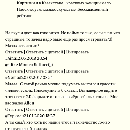
Киргизии и в Казахстане - красивых женщин мало.
Плоские, узкоглазые, скуластые. Бессмысленный
рейтинг
На вкус и цвет как говорится. Не пойму только, если знал, что
страшные, то зачем надо было еще раз просматривать?:))
Мазохист, что ли?
Ответить
|
Ответить с цитатой
|
Цитировать
#
Aina
12.05.2018 20:54
#4 like Monica Bellucci)))
Ответить
|
Ответить с цитатой
|
Цитировать
#
Nomad
20.07.2017 08:54
Мдааа.. С такой речью можно подумать вы эталон красоты
чнловеческой.. Плоскоумие, я б сказал.. Вы наверное видите
этот свет в 2D формате и только ю чёрно-белых тонах... Мне
вас жалко Alien
Ответить
|
Ответить с цитатой
|
Цитировать
#
Туркмен
21.01.2020 15:27
А ты сам/а кто хоть по нации чтобы так нелестно лживо
отзываться об азиатах