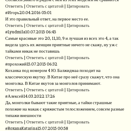
Ответить
|
Ответить с цитатой
|
Цитировать
#
Игорь
20.04.2016 05:01
И это правильный ответ, на первое место ее.
Ответить
|
Ответить с цитатой
|
Цитировать
#
Lyudmila
10.07.2015 06:45
Самые красивые это 20, 11,10, 9 и лучшая из всех это 4, а так
видела здесь их женщин приятные ничего не скажу, ну уж с
тайками никак не поставишь
Ответить
|
Ответить с цитатой
|
Цитировать
#
прохожий
15.07.2015 06:32
Коханка под номером 4 Ю. Балжидмаа походит на
классическую якутку. В Китае про неё сразу скажут, что она
монголка. В Китае якутов за монголов принимают.
Ответить
|
Ответить с цитатой
|
Цитировать
#
Алексей
14.03.2022 17:26
Да, монголки бывают такие приятные, а тайки страшные
похожие на макак с кряжистым телосложением, совсем разные
типажи внешности
Ответить
|
Ответить с цитатой
|
Цитировать
#
RoxanaKatarina
15.07.2015 00:58