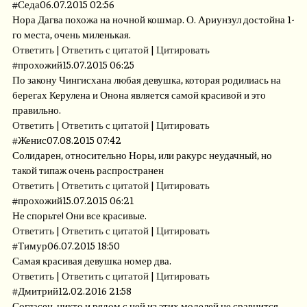
#
Седа
06.07.2015 02:56
Нора Дагва похожа на ночной кошмар. О. Ариунзул достойна 1-
го места, очень миленькая.
Ответить
|
Ответить с цитатой
|
Цитировать
#
прохожий
15.07.2015 06:25
По закону Чингисхана любая девушка, которая родилиась на
берегах Керулена и Онона является самой красивой и это
правильно.
Ответить
|
Ответить с цитатой
|
Цитировать
#
Женис
07.08.2015 07:42
Солидарен, относительно Норы, или ракурс неудачный, но
такой типаж очень распространен
Ответить
|
Ответить с цитатой
|
Цитировать
#
прохожий
15.07.2015 06:21
Не спорьте! Они все красивые.
Ответить
|
Ответить с цитатой
|
Цитировать
#
Тимур
06.07.2015 18:50
Самая красивая девушка номер два.
Ответить
|
Ответить с цитатой
|
Цитировать
#
Дмитрий
12.02.2016 21:58
Согласен ,никто и рядом с ней из этих моделей не сравнится