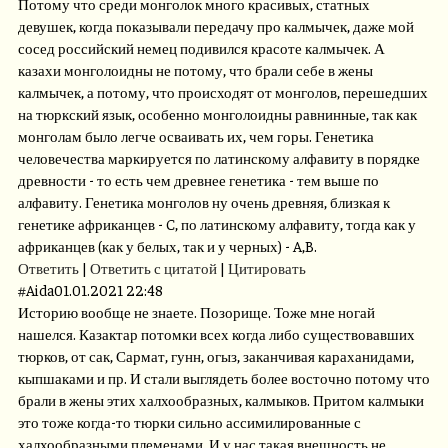
Потому что среди монголок много красивых, статных
девушек, когда показывали передачу про калмычек, даже мой
сосед российский немец подивился красоте калмычек. А
казахи монголоидны не потому, что брали себе в жены
калмычек, а потому, что происходят от монголов, перешедших
на тюркский язык, особенно монголоидны равнинные, так как
монголам было легче осваивать их, чем горы. Генетика
человечества маркируется по латинскому алфавиту в порядке
древности - то есть чем древнее генетика - тем выше по
алфавиту. Генетика монголов ну очень древняя, близкая к
генетике африканцев - C, по латинскому алфавиту, тогда как у
африканцев (как у белых, так и у черных) - A,B.
Ответить
|
Ответить с цитатой
|
Цитировать
#
Aida
01.01.2021 22:48
Историю вообще не знаете. Позорище. Тоже мне ногай
нашелся. Казактар потомки всех когда либо существовавших
тюрков, от сак, Сармат, гунн, огыз, заканчивая караханидами,
кыпшаками и пр. И стали выглядеть более восточно потому что
брали в жены этих халхообразных, калмыков. Притом калмыки
это тоже когда-то тюрки сильно ассимилированные с
халхообразными племенами. И у нас такая внешность не