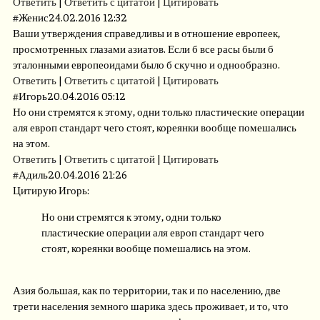
Ответить
|
Ответить с цитатой
|
Цитировать
#
Женис
24.02.2016 12:32
Ваши утверждения справедливы и в отношение европеек,
просмотренных глазами азиатов. Если б все расы были б
эталонными европеоидами было б скучно и однообразно.
Ответить
|
Ответить с цитатой
|
Цитировать
#
Игорь
20.04.2016 05:12
Но они стремятся к этому, одни только пластические операции
аля европ стандарт чего стоят, кореянки вообще помешались
на этом.
Ответить
|
Ответить с цитатой
|
Цитировать
#
Адиль
20.04.2016 21:26
Цитирую Игорь:
Но они стремятся к этому, одни только
пластические операции аля европ стандарт чего
стоят, кореянки вообще помешались на этом.
Азия большая, как по территории, так и по населению, две
трети населения земного шарика здесь проживает, и то, что