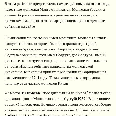
В этом рейтинге представлены самые красивые, на мой взгляд,
известные монголки Монголии и Китая. Монголки России, а
именно бурятки и калмычки, в рейтинг не включены, т.к.
девушкам и женщинам этих народов посвящены отдельные
рейтинги на сайте.
О написании монгольских имен в рейтинге: монголы сначала
пишут отчество, которое обычно сокращают до одной
начальной буквы, а потом имя. Например, Чадраабалын
Содтуяа обычно пшется как Ч.Содтуяа, где Содтуяа - имя. В
рейтинге используется сокращенное написание монгольских
отчеств. Имена в рейтинге написаны на монгольской
кириллице. Кириллица принята в Монголии как официальная
письменность в 1941 году. Также монгольская кириллица
используется частью монголов Китая.
22 место.
Ё.Нямжав
- победительница конкурса "Монгольская
красавица (монг. Монголын сайхан бүсгүй) 1989". В настоящее
время - бизнесвумен. Помимо родного монгольского, свободно
владеет английским и китайским языками. Страница в соцсети
Linkedin - http://www.linkedin.com/pub/nyamjav-