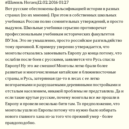
#
Шамиль Ногаец
12.02.2016 01:27
Вот русские обеспокоены фальсификацией истории в разных
странах (по их мнению). При этом в собственных школьных
учебниках России полно сомнительных утверждений, и просто
выдумок. Школьные учебники серьезно противоречат
профессиональным учебникам исторических факультетов
ВУЗов. Это не умышленно, просто российское разгильдяйство
тому причиной. К примеру уверенно утверждается, что
монголы отказались завоевывать Европу до конца потому, что
ослабли после боев с русскими, заявляется что Русь спасла
Европу! Ну это же смешно! Монголы легко брали более
развитые и многочисленные китайские и ближневосточные
страны, и Русь, затерянная где-то в лесах с ее легко
возгораемыми и разрушаемыми деревянными постройками и
отсталым населением, никакой проблемы не представляла. Да и
если такие крутые русские, почему монголы все же прошли в
Европу и провели несколько битв там. То предположение, что
монголы ушли из Европы потому что нужно было избирать
нового главного хана из-за того что прежний умер - более
правдоподобно.