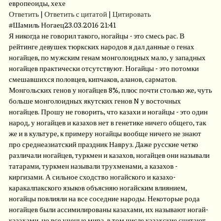
европеоиды, хехе
Ответить
|
Ответить с цитатой
|
Цитировать
#
Шамиль Ногаец
23.03.2016 21:41
Я никогда не говорил такого, ногайцы - это смесь рас. В
рейтинге девушек тюркских народов я дал данные о генах
ногайцев, по мужским генам монголоидных мало, у западных
ногайцев практически отсутствуют. Ногайцы - это потомки
смешавшихся половцев, кипчаков, аланов, сарматов.
Монгольских генов у ногайцев 8%, плюс почти столько же, чуть
больше монголоидных якутских генов N у восточных
ногайцев. Прошу не говорить, что казахи и ногайцы - это один
народ, у ногайцев и казахов нет в генетике ничего общего, так
же и в культуре, к примеру ногайцы вообще ничего не знают
про среднеазиатский праздник Навруз. Даже русские четко
различали ногайцев, туркмен и казахов, ногайцев они называли
татарами, туркмен называли трухменами, а казахов -
киргизами. А сильное сходство ногайского и казахо-
каракалпакского языков объясняю ногайским влиянием,
ногайцы повлияли на все соседние народы. Некоторые рода
ногайцев были ассимилированы казахами, их называют ногай-
казахами, но все ученые мира. в том числе казахские считают