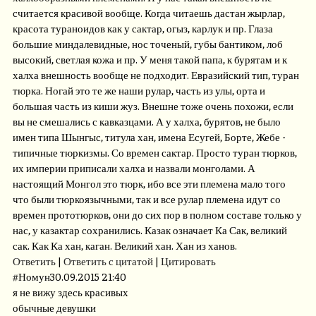
считается красивой вообще. Когда читаешь дастан жырлар,
красота тураноидов как у сактар, огыз, карлук и пр. Глаза
большие миндалевидные, нос точеный, губы бантиком, лоб
высокий, светлая кожа и пр. У меня такой папа, к бурятам и к
халха внешность вообще не подходит. Евразийский тип, туран
тюрка. Ногай это те же наши рулар, часть из улы, орта и
большая часть из киши жуз. Внешне тоже очень похожи, если
вы не смешались с кавказцами. А у халха, бурятов, не было
имен типа Шынгыс, титула хан, имена Есугей, Борте, Жебе -
типичные тюркизмы. Со времен сактар. Просто туран тюрков,
их империи приписали халха и назвали монголами. А
настоящий Монгол это тюрк, ибо все эти племена мало того
что были тюркоязычными, так и все рулар племена идут со
времен прототюрков, они до сих пор в полном составе только у
нас, у казактар сохранились. Казак означает Ка Сак, великий
сак. Как Ка хан, каган. Великий хан. Хан из ханов.
Ответить
|
Ответить с цитатой
|
Цитировать
#
Номун
30.09.2015 21:40
я не вижу здесь красивых
обычные девушки