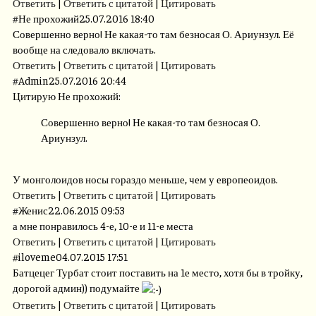
Ответить
|
Ответить с цитатой
|
Цитировать
#
Не прохожий
25.07.2016 18:40
Совершенно верно! Не какая-то там безносая О. Ариунзул. Её
вообще на следовало включать.
Ответить
|
Ответить с цитатой
|
Цитировать
#
Admin
25.07.2016 20:44
Цитирую Не прохожий:
Совершенно верно! Не какая-то там безносая О.
Ариунзул.
У монголоидов носы гораздо меньше, чем у европеоидов.
Ответить
|
Ответить с цитатой
|
Цитировать
#
Женис
22.06.2015 09:53
а мне понравилось 4-е, 10-е и 11-е места
Ответить
|
Ответить с цитатой
|
Цитировать
#
iloveme
04.07.2015 17:51
Батцецег Турбат стоит поставить на 1е место, хотя бы в тройку,
дорогой админ)) подумайте
Ответить
|
Ответить с цитатой
|
Цитировать