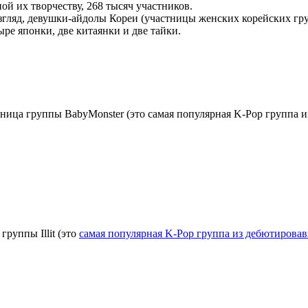
й их творчеству, 268 тысяч участников.
взгляд, девушки-айдолы Кореи (участницы женских корейских г
ыре японки, две китаянки и две тайки.
стница группы BabyMonster (это самая популярная K-Pop группа и
группы Illit (это
самая популярная K-Pop группа из дебютировав