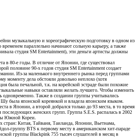
трейни музыкальную и хореографическую подготовку в одном из
о временем параллельно начинают сольную карьеру, а также
ивала студия SM Entertainment), эти деньги артисты должны
та в 80-е годы. В отличие от Японии, где существовал
й половине 90-х годов студия SM Entertainment создает
ании. Из-за маленького внутреннего рынка перед группами
ому моменту дела обстояли довольно неплохо (хотя
ия была печальной, т.к. на корейской эстраде были похожие
узыкальные навыки оставляли желать лучшего. Чтобы изменить
ать одновременно. Также в создании группы учитывались
 Шу была японской кореянкой и владела японским языком.
та в Японии, а второй добрался только до 93 места, в то время
и последующих женских групп. Группа S.E.S. распалась в 2002
ппы Южной Кореи.
 стран: Китая, Тайваня, Таиланда, Японии, Вьетнама,
йдол-группу BTS к первому месту в американском хит-параде
нской группы Blackpink 755 тысяч слушателей в месяц в