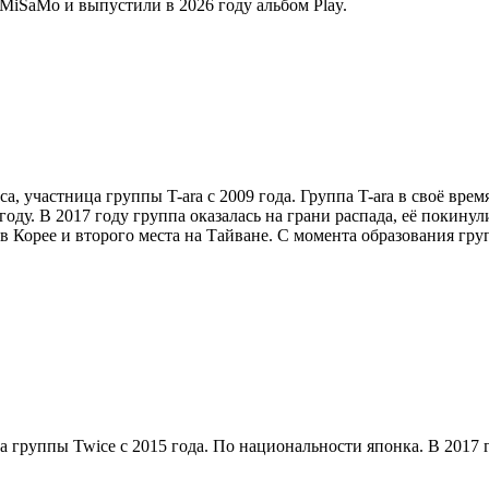
 MiSaMo и выпустили в 2026 году альбом Play.
иса, участница группы T-ara с 2009 года. Группа T-ara в своё вр
оду. В 2017 году группа оказалась на грани распада, её покинул
 в Корее и второго места на Тайване. С момента образования гр
а группы Twice с 2015 года. По национальности японка. В 2017