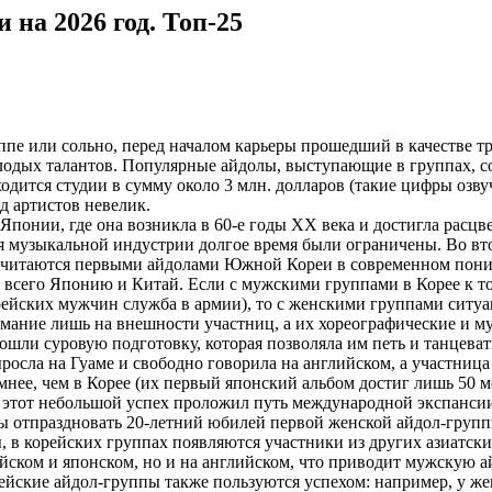
на 2026 год. Топ-25
руппе или сольно, перед началом карьеры прошедший в качестве 
олодых талантов. Популярные айдолы, выступающие в группах, с
одится студии в сумму около 3 млн. долларов (такие цифры озвуч
од артистов невелик.
понии, где она возникла в 60-е годы ХХ века и достигла расцве
узыкальной индустрии долгое время были ограничены. Во второ
считаются первыми айдолами Южной Кореи в современном поним
е всего Японию и Китай. Если с мужскими группами в Корее к т
ейских мужчин служба в армии), то с женскими группами ситуац
мание лишь на внешности участниц, а их хореографические и м
рошли суровую подготовку, которая позволяла им петь и танцев
сла на Гуаме и свободно говорила на английском, а участница
мнее, чем в Корее (их первый японский альбом достиг лишь 50 мес
но этот небольшой успех проложил путь международной экспанси
тобы отпраздновать 20-летний юбилей первой женской айдол-гру
 в корейских группах появляются участники из других азиатских
йском и японском, но и на английском, что приводит мужскую а
рейские айдол-группы также пользуются успехом: например, у же