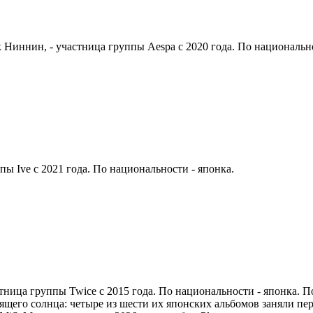
к Ниннин, - участница группы Aespa с 2020 года. По национально
пы Ive с 2021 года. По национальности - японка.
стница группы Twice с 2015 года. По национальности - японка. 
щего солнца: четыре из шести их японских альбомов заняли пер