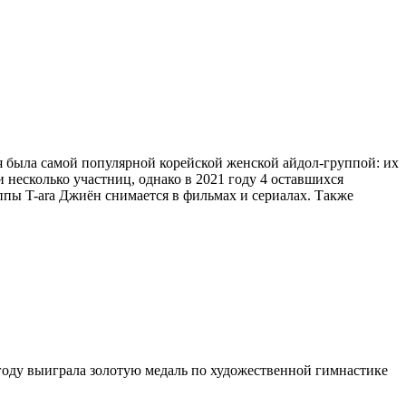
емя была самой популярной корейской женской айдол-группой: их
и несколько участниц, однако в 2021 году 4 оставшихся
уппы T-ara Джиён снимается в фильмах и сериалах. Также
 году выиграла золотую медаль по художественной гимнастике