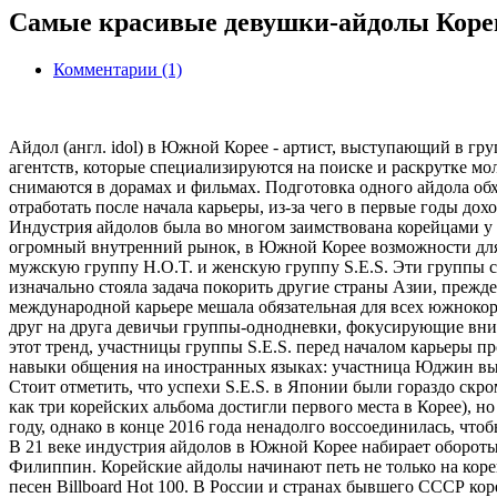
Cамые красивые девушки-айдолы Кореи 
Комментарии (1)
Айдол (англ. idol) в Южной Корее - артист, выступающий в г
агентств, которые специализируются на поиске и раскрутке м
снимаются в дорамах и фильмах. Подготовка одного айдола обх
отработать после начала карьеры, из-за чего в первые годы дох
Индустрия айдолов была во многом заимствована корейцами у Я
огромный внутренний рынок, в Южной Корее возможности для м
мужскую группу H.O.T. и женскую группу S.E.S. Эти группы 
изначально стояла задача покорить другие страны Азии, прежд
международной карьере мешала обязательная для всех южнокор
друг на друга девичьи группы-однодневки, фокусирующие вни
этот тренд, участницы группы S.E.S. перед началом карьеры п
навыки общения на иностранных языках: участница Юджин выро
Стоит отметить, что успехи S.E.S. в Японии были гораздо скро
как три корейских альбома достигли первого места в Корее), 
году, однако в конце 2016 года ненадолго воссоединилась, ч
В 21 веке индустрия айдолов в Южной Корее набирает обороты,
Филиппин. Корейские айдолы начинают петь не только на коре
песен Billboard Hot 100. В России и странах бывшего СССР ко