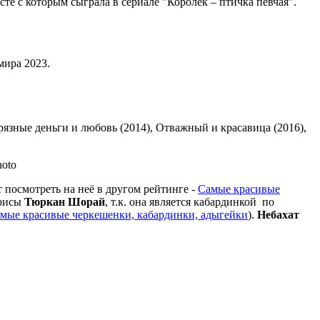
те с которым сыграла в сериале "Королёк – птичка певчая".
мира 2023.
Грязные деньги и любовь (2014), Отважный и красавица (2016),
т посмотреть на неё в другом рейтинге -
Самые красивые
трисы
Тюркан Шорай
, т.к. она является кабардинкой по
мые красивые черкешенки, кабардинки, адыгейки
).
Небахат