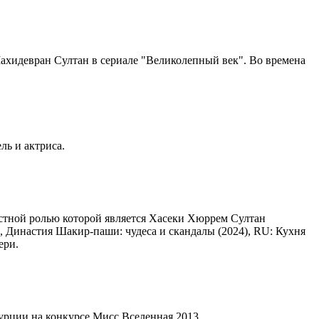
 Махидевран Султан в сериале "Великолепный век". Во времена
ль и актриса.
естной ролью которой является Хасеки Хюррем Султан
), Династия Шакир-паши: чудеса и скандалы (2024), RU: Кухня
ери.
Турции на конкурсе Мисс Вселенная 2013.