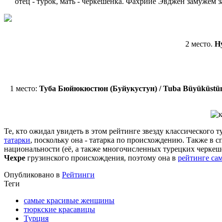
отец - турок, мать - черкешенка.
Фахрийе Эвджен замужем з
2 место.
Н
1 место:
Туба Бюйюкюстюн (Буйукустун) / Tuba Büyüküstü
Те, кто ожидал увидеть в этом рейтинге звезду классического 
татарки
, поскольку она - татарка по происхождению. Также в 
национальности (её, а также многочисленных турецких черкеш
Чехре
грузинского происхождения, поэтому она в
рейтинге са
Опубликовано в
Рейтинги
Теги
самые красивые женщины
тюркские красавицы
Турция