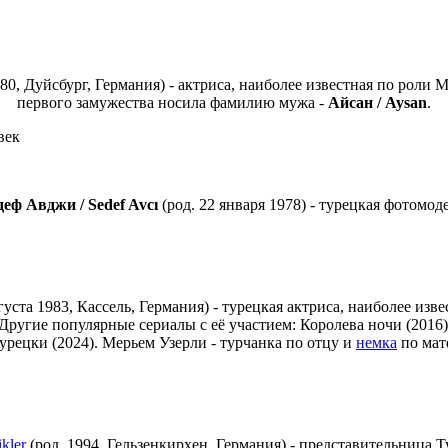
980, Дуйсбург, Германия) - актриса, наиболее известная по роли
первого замужества носила фамилию мужа -
Айсан / Aysan
.
еф Авджи / Sedef Avcı
(род. 22 января 1978) - турецкая фотомоде
густа 1983, Кассель, Германия) - т
урецкая актриса, наиболее изв
Другие популярные сериалы с её участием: Королева ночи (2016
урецки (2024). Мерьем Узерли - турчанка по отцу и
немка
по мат
kler
(род. 1994, Гельзенкирхен, Германия) - представительница 