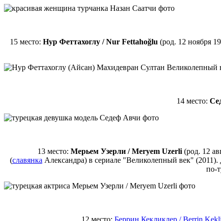
15 место:
Нур Феттахоглу / Nur Fettahoğlu
(род. 12 ноября 1
14 место:
Сед
13 место:
Мерьем Узерли / Meryem Uzerli
(род. 12 ав
(
славянка
Александра) в сериале "Великолепный век" (2011). 
по-т
12 место:
Беррин Кекликлер / Berrin Kekli