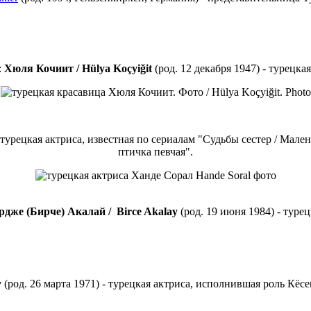
:
Хюля Кочиит / Hülya Koçyiğit
(род. 12 декабря 1947) - турецкая
- турецкая актриса, известная по сериалам "Судьбы сестер / Мал
птичка певчая".
рдже (Бирче) Акалай
/ Birce Akalay
(род. 19 июня 1984) - турец
y
(род. 26 марта 1971) - турецкая актриса, исполнившая роль Кё