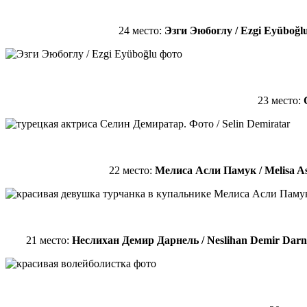
24 место:
Эзги Эюбоглу / Ezgi Eyüboğl
23 место:
22 место:
Мелиса Асли Памук / Melisa A
21 место:
Неслихан Демир Дарнель / Neslihan Demir Darn