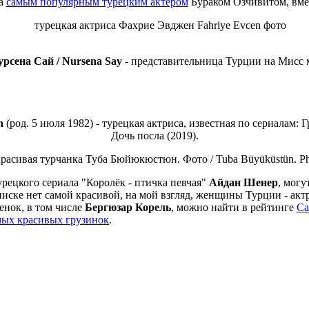
а
самым популярным турецким актером
Бураком Озчивитом, вмес
урсена Сай / Nursena Say
- представительница Турции на Мисс 
n
(род. 5 июля 1982) - т
урецкая актриса, известная по сериалам: 
Дочь посла (2019).
турецкого сериала "Королёк - птичка певчая"
Айдан Шенер
, могу
списке нет самой красивой, на мой взгляд, женщины Турции - ак
енок, в том числе
Бергюзар Корель
, можно найти в рейтинге
Са
мых красивых грузинок
.