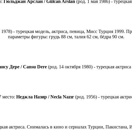
о:
Гюльджан Арслан / Gülcan Arslan
(род. 1 мая 1986) - турецкая
 1978) - турецкая модель, актриса, певица, Мисс Турция 1999. П
параметры фигуры: грудь 88 см, талия 62 см, бёдра 90 см.
нсу Дере / Cansu Dere
(род. 14 октября 1980) - турецкая актриса
 место:
Неджла Назир / Necla Nazır
(род. 1956) - турецкая актри
цкая актриса. Снималась в кино и сериалах Турции, Пакистана,