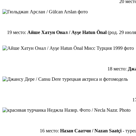
20 мест
19 место:
Айше Хатун Онал / Ayşe Hatun Önal
(род. 29 июля
18 место:
Джа
17
16 место:
Назан Саатчи / Nazan Saatçi
- туре