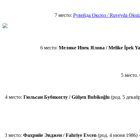
7 место:
Рувейда Оксюз / Ruveyda Öksü
6 место:
Мелике Ипек Ялова / Melike İpek Ya
5 место.
4 место:
Гюльсан Бубикоглу / Gülşen Bubikoğlu
(род. 5 декаб
3 место:
Фахрийе
Эвджен / Fahriye Evcen
(род. 4 июня 1986) 