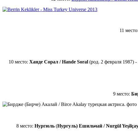
11 место
10 место:
Ханде Сорал / Hande Soral
(род. 2 февраля 1987) 
9 место:
Би
8 место:
Нургюль
(
Нургуль) Ешильчай / Nurgül Yeşilça