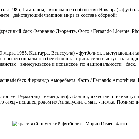
февраля 1985, Памплона, автономное сообщество Наварра) - футб
ренте - действующий чемпион мира (в составе сборной).
 29 марта 1985, Кантаура, Венесуэла) - футболист, выступающий 
 профессионального бейсболиста, пригласили выступать за одну
нство - венесуэльское и испанское, по национальности - баск.
линген, Германия
) - немецкий футболист, известный по выступл
 отец - испанец родом из Андалусии, а мать - немка. Помимо н