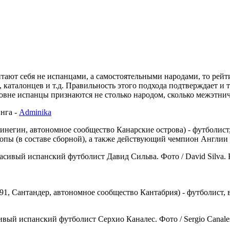
ют себя не испанцами, а самостоятельными народами, то рейти
в, каталонцев и т.д. Правильность этого подхода подтверждает и
ровне испанцы признаются не столько народом, сколько межэтн
нга -
Adminika
 Аргинегин, автономное сообщество Канарские острова) - футбол
пы (в составе сборной), а также действующий чемпион Англии (
я 1991, Сантандер, автономное сообщество Кантабрия) - футбол