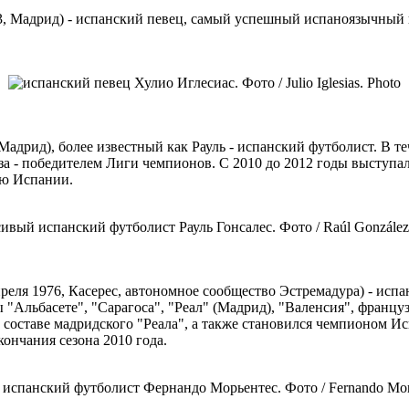
я 1943, Мадрид) - испанский певец, самый успешный испаноязычны
 Мадрид), более известный как Рауль - испанский футболист. В те
за - победителем Лиги чемпионов. С 2010 до 2012 годы выступал
ую Испании.
 апреля 1976, Касерес, автономное сообщество Эстремадура) - ис
бы "Альбасете", "Сарагоса", "Реал" (Мадрид), "Валенсия", фран
оставе мадридского "Реала", а также становился чемпионом Исп
ончания сезона 2010 года.