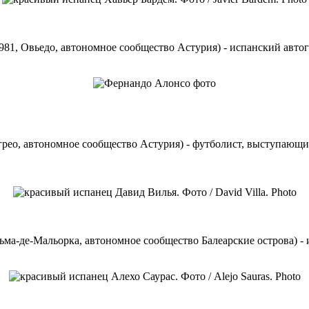
 1981, Овьедо, автономное сообщество Астурия) - испанский ав
Лангрео, автономное сообщество Астурия) - футболист, выступаю
альма-де-Мальорка, автономное сообщество Балеарские острова) -