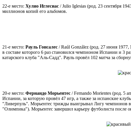
22-е место:
Хулио Иглесиас
/ Julio Iglesias (род. 23 сентябр
миллионов копий его альбомов.
21-е место:
Рауль Гонсалес
/ Raúl González (род. 27 июня 1977,
в составе которого 6 раз становился чемпионом Испании и 3 ра
катарского клуба "Аль-Садд". Рауль провёл 102 матча за сборн
20-е место:
Фернандо Морьентес
/ Fernando Morientes (род. 5
Испании, за которую провёл 47 игр, а также за испанские клу
"Ливерпуль". Морьентес трижды выигрывал Лигу чемпионов в с
"Олимпика"). Морьентес завершил карьеру футболиста после ок