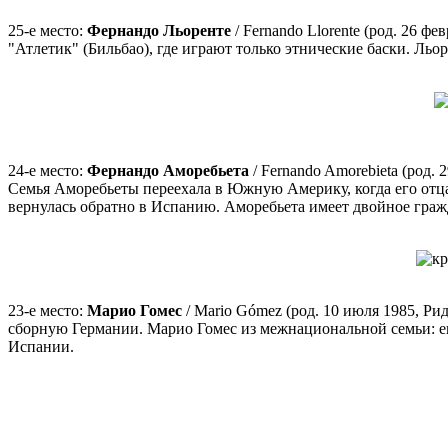
25-е место:
Фернандо Льоренте
/ Fernando Llorente (род. 26 
"Атлетик" (Бильбао), где играют только этнические баски. Льо
24-е место:
Фернандо Аморебьета
/ Fernando Amorebieta (род.
Семья Аморебьеты переехала в Южную Америку, когда его отца,
вернулась обратно в Испанию. Аморебьета имеет двойное гражда
23-е место:
Марио Гомес
/ Mario Gómez (род. 10 июля 1985,
Рид
сборную Германии. Марио Гомес из межнациональной семьи: его
Испании.