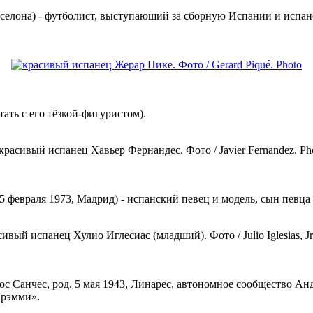
 Барселона) - футболист, выступающий за сборную Испании и исп
утать с его тёзкой-фигуристом).
од. 25 февраля 1973, Мадрид) - испанский певец и модель, сын певц
ос Санчес, род. 5 мая 1943, Линарес, автономное сообщество Ан
Грэмми».