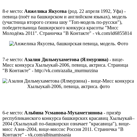
8-е место:
Анжелика Якусева
(род. 22 апреля 1992, Уфа) -
певица (поёт на башкирском и английском языках), модель
(участница второго сезона шоу "Топ-модель по-русски"),
победительница башкирского конкурса красоты "Мисс
Молодёжь 2011". Страничка "В Контакте" - vk.com/id6855814
7-е место:
Азалия Дильмухаметова (Ялмурзина)
- вице-
Мисс конкурса Хылыукай-2006, певица, актриса. Страница
"В Контакте" - http://vk.com/azalia_murmurzina
6-е место:
Альбина Усманова-Мухаметзянова
- призёр
республиканского конкурса башкирских красавиц Хылыукай–
2004 (Хылыукай по-башкирски означает "красавица"), вице-
мисс Азия–2004, вице-миссис Россия 2011. Страничка "В
Контакте" - vk.com/albinamissasia