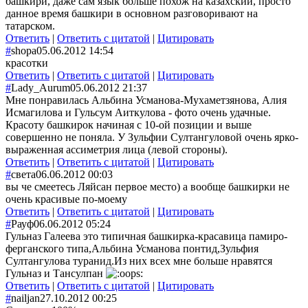
башкири, даже сам язык больше похож на казахский, просто
данное время башкири в основном разговоривают на
татарском.
Ответить
|
Ответить с цитатой
|
Цитировать
#
shopa
05.06.2012 14:54
красотки
Ответить
|
Ответить с цитатой
|
Цитировать
#
Lady_Aurum
05.06.2012 21:37
Мне понравилась Альбина Усманова-Мухаметзянова, Алия
Исмагилова и Гульсум Аиткулова - фото очень удачные.
Красоту башкирок начиная с 10-ой позиции и выше
совершенно не поняла. У Зульфии Султангуловой очень ярко-
выраженная ассиметрия лица (левой стороны).
Ответить
|
Ответить с цитатой
|
Цитировать
#
света
06.06.2012 00:03
вы че смеетесь Ляйсан первое место) а вообще башкирки не
очень красивые по-моему
Ответить
|
Ответить с цитатой
|
Цитировать
#
Рауф
06.06.2012 05:24
Гульназ Галеева это типичная башкирка-красавица памиро-
ферганского типа,Альбина Усманова понтид,Зульфия
Султангулова туранид.Из них всех мне больше нравятся
Гульназ и Тансулпан
Ответить
|
Ответить с цитатой
|
Цитировать
#
nailjan
27.10.2012 00:25