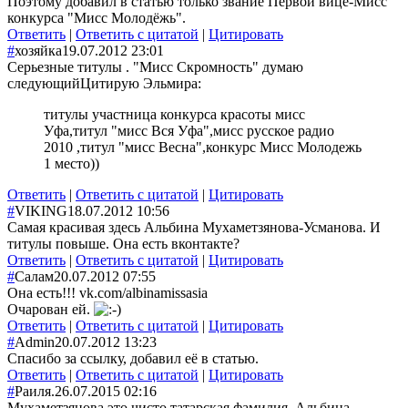
Поэтому добавил в статью только звание Первой вице-Мисс
конкурса "Мисс Молодёжь".
Ответить
|
Ответить с цитатой
|
Цитировать
#
хозяйка
19.07.2012 23:01
Серьезные титулы . "Мисс Скромность" думаю
следующий
Цитирую Эльмира:
титулы участница конкурса красоты мисс
Уфа,титул "мисс Вся Уфа",мисс русское радио
2010 ,титул "мисс Весна",конкурс Мисс Молодежь
1 место))
Ответить
|
Ответить с цитатой
|
Цитировать
#
VIKING
18.07.2012 10:56
Самая красивая здесь Альбина Мухаметзянова-Усманова. И
титулы повыше. Она есть вконтакте?
Ответить
|
Ответить с цитатой
|
Цитировать
#
Салам
20.07.2012 07:55
Она есть!!! vk.com/albinamissasia
Очарован ей.
Ответить
|
Ответить с цитатой
|
Цитировать
#
Admin
20.07.2012 13:23
Спасибо за ссылку, добавил её в статью.
Ответить
|
Ответить с цитатой
|
Цитировать
#
Раиля.
26.07.2015 02:16
Мухаметзянова это чисто татарская фамилия. Альбина