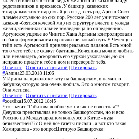
колена и влиться в этнос ведь я же аргын из казахов найду
родственников и врюхаюсь .У башкир ,казанских
татар,крымских татар,ногайцев и т.д. есть род Аргын.Союз
племён актуально до сих пор. Русские 200 лет уничтожают
казахов -бояться кочевой мир их структуру власти и уклада
жизни,кочевники сильнее земледельца по определению.
Аргунское ущелье до Чингис Хана Аргыны контролировали
от банд формирования охраняли шелковый путь.У Чеченцев
тейп есть Аргынский приняли реальных пацанов.Есть мной
того чего тебе не скажут братишка.Кочевника можно любить
или ненавидеть ,оскорблять его чуркой узкоглазой ,но он
исправно придёт к тебе в дом и перевернёт тебя.
Ответить
|
Ответить с цитатой
|
Цитировать
#
Амина
23.03.2018 11:06
У Ирины на щиколотке тату на башкирском, в память о
бабушке,которую она очень любила. Это о многом говорит.
Она метиска.
Ответить
|
Ответить с цитатой
|
Цитировать
#
хозяйка
15.07.2012 18:45
Что значит "Габитова вообще уж никак не известная"?
Девушка представляла не только Башкортостан, но и всю
Россию на Международном конкурсе в Китае - куда
безызвестней??? О ней все газеты писали . а вот кто такая
Хамиранова - это вопрос
Цитирую Башкирочка: