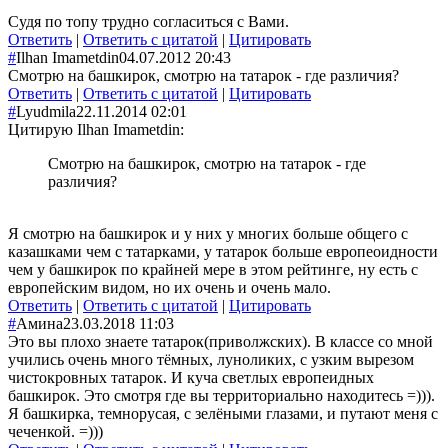
Судя по топу трудно согласиться с Вами.
Ответить
|
Ответить с цитатой
|
Цитировать
#
Ilhan Imametdin
04.07.2012 20:43
Смотрю на башкирок, смотрю на татарок - где различия?
Ответить
|
Ответить с цитатой
|
Цитировать
#
Lyudmila
22.11.2014 02:01
Цитирую Ilhan Imametdin:
Смотрю на башкирок, смотрю на татарок - где
различия?
Я смотрю на башкирок и у них у многих больше общего с
казашками чем с татарками, у татарок больше европеоидности
чем у башкирок по крайней мере в этом рейтинге, ну есть с
европейским видом, но их очень и очень мало.
Ответить
|
Ответить с цитатой
|
Цитировать
#
Амина
23.03.2018 11:03
Это вы плохо знаете татарок(приволжских). В классе со мной
учились очень много тёмных, луноликих, с узким вырезом
чистокровных татарок. И куча светлых европеидных
башкирок. Это смотря где вы территориально находитесь =))).
Я башкирка, темнорусая, с зелёными глазами, и путают меня с
чеченкой. =)))