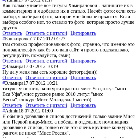
Как только узнаете все титулы Хамирановой - напишите их в
комментариях и я добавлю их в статью. Насчёт фото: если есть
выбор, я выбираю фото, которое мне больше нрваится. Если
выбора особого нет, то ставлю то фото, которые просто лучше
других.
Ответить
|
Ответить с цитатой
|
Цитировать
#
Башкирочка
17.07.2012 01:27
там столько профессиональных фото, странно, что именно это
понравилось)ну как бэ это ваш сайт, я просто подсказываю,
регулируйте, пожалуйста, сами)
Ответить
|
Ответить с цитатой
|
Цитировать
#
Эльмира
17.07.2012 10:19
Ну да,у меня там есть хорошие фотографии))
Ответить
|
Ответить с цитатой
|
Цитировать
#
Эльмира
17.07.2012 10:21
титулы участница конкурса красоты мисс Уфа,титул "мисс
Вся Уфа",мисс русское радио 2010 ,титул "мисс
Весна",конкурс Мисс Молодежь 1 место))
Ответить
|
Ответить с цитатой
|
Цитировать
#
Admin
18.07.2012 01:00
Я обычно добавляю в список достижений только звание Мисс
или Первой вице-Мисс, а победы в отдельных номинациях
добавляю в список, только если это очень крупные конкурсы,
рангом не ниже "Мисс Россия".