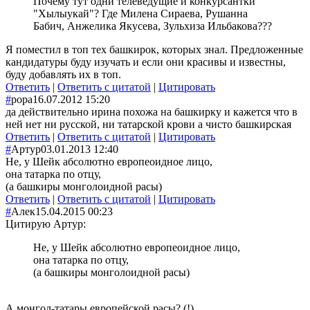
Почему тут одни телеведущие и конкурсантки
"Хылыукай"? Где Милена Сираева, Рушанна
Бабич, Анжелика Якусева, Зульхиза Ильбакова???
Я поместил в топ тех башкирок, которых знал. Предложенные
кандидатуры буду изучать и если они красивы и известны,
буду добавлять их в топ.
Ответить
|
Ответить с цитатой
|
Цитировать
#
popa
16.07.2012 15:20
да действительно ирина похожа на башкирку и кажется что в
ней нет ни русской, ни татарской крови а чисто башкирская
Ответить
|
Ответить с цитатой
|
Цитировать
#
Артур
03.01.2013 12:40
Не, у Шейк абсолютно европеоидное лицо,
она татарка по отцу,
(а башкиры монголоидной расы)
Ответить
|
Ответить с цитатой
|
Цитировать
#
Алек
15.04.2015 00:23
Цитирую Артур:
Не, у Шейк абсолютно европеоидное лицо,
она татарка по отцу,
(а башкиры монголоидной расы)
А монгол-татары европейской расы? (!)