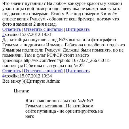
Что значит путаница? На любом конкурсе красоты у каждой
участницы свой номер и одна девушка не может выступать
под разными номерами. Если у Вас под номером 3 в моём
списке копия Гульсум - обновите кеш браузера, потому что
фото я заменил 2 дня назад.
Ответить
|
Ответить с цитатой
|
Цитировать
#
хозяйка
15.07.2012 19:31
Да, китайцы напутали - под №23 выставили фотографию
Гульсум, а подписали Ильмира Габитова и наоборот под фото
Ильмиры подписали Гульсум. Должны были поменять, но не
поменяли. Там и флаг РСФСР стоит вместо
триколора.http://vk.com/feed#/photo-1677327_266750
115
настоящая Габитова выступала под № 25
Ответить
|
Ответить с цитатой
|
Цитировать
#
хозяйка
15.07.2012 19:34
Все вижу )))
Цитирую Admin:
Цитата:
Я их знаю лично - вы под №2и№3
Гульсум выставили. На китайском
сайте путаница - не ориентируйтесь на
него