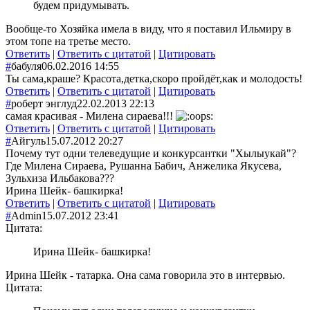
будем придумывать.
Вообще-то Хозяйка имела в виду, что я поставил Ильмиру в
этом топе на третье место.
Ответить
|
Ответить с цитатой
|
Цитировать
#
бабуля
06.02.2016 14:55
Ты сама,краше? Красота,детка,скоро пройдёт,как и молодость!
Ответить
|
Ответить с цитатой
|
Цитировать
#
роберт энглуд
22.02.2013 22:13
самая красивая - Милена сираева!!!
Ответить
|
Ответить с цитатой
|
Цитировать
#
Айгуль
15.07.2012 20:27
Почему тут одни телеведущие и конкурсантки "Хылыукай"?
Где Милена Сираева, Рушанна Бабич, Анжелика Якусева,
Зульхиза Ильбакова???
Ирина Шейк- башкирка!
Ответить
|
Ответить с цитатой
|
Цитировать
#
Admin
15.07.2012 23:41
Цитата:
Ирина Шейк- башкирка!
Ирина Шейк - татарка. Она сама говорила это в интервью.
Цитата: