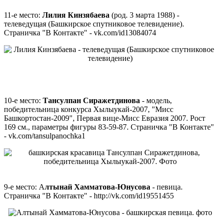
11-е место:
Лилия Кинзябаева
(род. 3 марта 1988) -
телеведущая (Башкирское спутниковое телевидение).
Страничка "В Контакте" - vk.com/id13084074
10-е место:
Тансулпан Сиражетдинова
- модель,
победительница конкурса Хылыукай-2007, "Мисс
Башкортостан-2009", Первая вице-Мисс Евразия 2007. Рост
169 см., параметры фигуры 83-59-87. Страничка "В Контакте"
- vk.com/tansulpanochka1
9-е место: А
лтынай Хамматова-Юнусова
- певица.
Страничка "В Контакте" - http://vk.com/id19551455