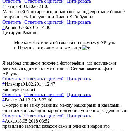
Ответить
|
Ответить с цитатой
|
Цитировать
#
Тагир
14.03.2020 21:03
Мало в ней башкирского, и накрашена под евро, мне больше
понравилась Тансулпан и Лиана Хабибулина
Ответить
|
Ответить с цитатой
|
Цитировать
#
Admin
05.06.2012 14:36
Цитирую Рамиль:
Мне кажется или я обознался но по-моему Айгуль
и Ильмира это одно и то же лицо
Я выбрал слишком похожие фотографии, где девушками
занимался один и тот же стилист. Сейчас заменил фото
Айгуль.
Ответить
|
Ответить с цитатой
|
Цитировать
#
Ильмира
04.02.2014 12:47
нас перепутали)
Ответить
|
Ответить с цитатой
|
Цитировать
#
Виктор
04.12.2015 23:40
Смотрю и не вижу разницы между башкирами и казахами,
они похожи как один народ только искуственно разделенный.
Ответить
|
Ответить с цитатой
|
Цитировать
#
Аскар
18.05.2018 03:52
правильно заметил казахом самый близкий народ это