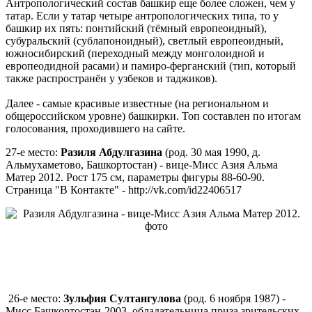
Антропологический состав башкир еще более сложен, чем у
татар. Если у татар четыре антропологических типа, то у
башкир их пять: понтийский (тёмный европеоидный),
субуральский (сублапоноидный), светлый европеоидный,
южносибирский (переходный между монголоидной и
европеодидной расами) и памиро-ферганский (тип, который
также распространён у узбеков и таджиков).
Далее - самые красивые известные (на региональном и
общероссийском уровне) башкирки. Топ составлен по итогам
голосования, проходившего на сайте.
27-е место:
Разиля Абдулгазина
(род. 30 мая 1990, д.
Альмухаметово, Башкортостан) - вице-Мисс Азия Альма
Матер 2012. Рост 175 см, параметры фигуры 88-60-90.
Страница "В Контакте" - http://vk.com/id22406517
26-е место:
Зульфия Султангулова
(род. 6 ноября 1987) -
Мисс Башкортостан-2003, обладательница приза зрительских