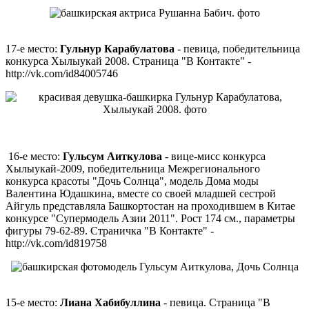
17-е место:
Гульнур Карабулатова
- певица, победительница
конкурса Хылыукай 2008. Страница "В Контакте" -
http://vk.com/id84005746
16-е место:
Гульсум Аиткулова
- вице-мисс конкурса
Хылыукай-2009, победительница Межрегионального
конкурса красоты "Дочь Солнца", модель Дома моды
Валентина Юдашкина, вместе со своей младшей сестрой
Айгуль представляла Башкортостан на проходившем в Китае
конкурсе "Супермодель Азии 2011". Рост 174 см., параметры
фигуры 79-62-89. Страничка "В Контакте" -
http://vk.com/id819758
15-е место:
Лиана Хабибуллина
- певица. Страница "В