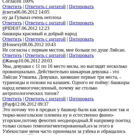
Согласен 100%
Ответить
|
Ответить с цитатой
|
Цитировать
#
света
06.06.2012 14:05
ну да Гульназ очень неплоха
Ответить
|
Ответить с цитатой
|
Цитировать
#
PIDE
07.06.2012 12:23
башкиры красивый и добрый народ
Ответить
|
Ответить с цитатой
|
Цитировать
#
Housexy
08.06.2012 10:43
Не согласна с первым местом, мне больше по душе Ляйсан.
Ответить
|
Ответить с цитатой
|
Цитировать
#
Жанар
10.06.2012 20:03
Увы, девушки с 11 по 16 место милы, но выглядят несколько
провинциально. Действительно шикарная девушка - это
Ляйсан Утяшева. Девушки, занявшие первые три места, -
тураноиды и похожи на казашек. Одного не пойму: башкиры
народ немногочисленный, почему же столько
антропологических типов?
Ответить
|
Ответить с цитатой
|
Цитировать
#
Рауф
12.06.2012 09:37
Это потому что в предках у башкир были как иранские так и
тюрко-монгольские племена ну и естественно финно-
угорские,потому фенотип неоднородный.Я например понтид
только сильно темнопигментированный,из-за этого в
Узбекистане меня часто принимали за узбека и обращались