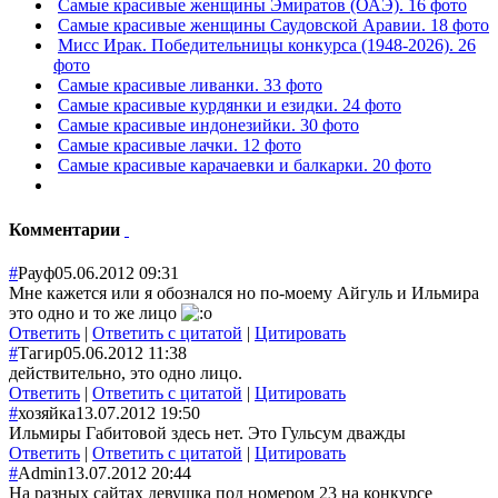
Самые красивые женщины Эмиратов (ОАЭ). 16 фото
Самые красивые женщины Саудовской Аравии. 18 фото
Мисс Ирак. Победительницы конкурса (1948-2026). 26
фото
Самые красивые ливанки. 33 фото
Самые красивые курдянки и езидки. 24 фото
Самые красивые индонезийки. 30 фото
Самые красивые лачки. 12 фото
Самые красивые карачаевки и балкарки. 20 фото
Комментарии
#
Рауф
05.06.2012 09:31
Мне кажется или я обознался но по-моему Айгуль и Ильмира
это одно и то же лицо
Ответить
|
Ответить с цитатой
|
Цитировать
#
Тагир
05.06.2012 11:38
действительно, это одно лицо.
Ответить
|
Ответить с цитатой
|
Цитировать
#
хозяйка
13.07.2012 19:50
Ильмиры Габитовой здесь нет. Это Гульсум дважды
Ответить
|
Ответить с цитатой
|
Цитировать
#
Admin
13.07.2012 20:44
На разных сайтах девушка под номером 23 на конкурсе