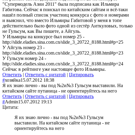
"Супермодель Азии 2011" была подписана как Ильмира
Габитова. Сейчас я поискал по китайским сайтам и всё-таки
нашёл полный список участниц конкурса с фото и номерами
и выяснил, что вместо Ильмиры Габитовой у меня в топе
действительно было фото одной из сестёр Аиткуловых, только
не Гульсум, как Вы пишете, а Айгуль.
У Ильмиры на конкурсе был номер 25 -
http://slide.eladies.sina.com.cn/slide_3_20722_8188.html#p=25
У Айгуль номер 23 -
http://slide.eladies.sina.com.cn/slide_3_20722_8188.html#p=23
У Гульсум номер 24 -
http://slide.eladies.sina.com.cn/slide_3_20722_8188.html#p=24
Сейчас в рейтинге уже настоящее фото Ильмиры.
Ответить
|
Ответить с цитатой
|
Цитировать
#
хозяйка
15.07.2012 18:38
Я их знаю лично - вы под №2и№3 Гульсум выставили. На
китайском сайте путаница - не ориентируйтесь на него
Ответить
|
Ответить с цитатой
|
Цитировать
#
Admin
15.07.2012 19:13
Цитата:
Я их знаю лично - вы под №2и№3 Гульсум
выставили. На китайском сайте путаница - не
ориентируйтесь на него