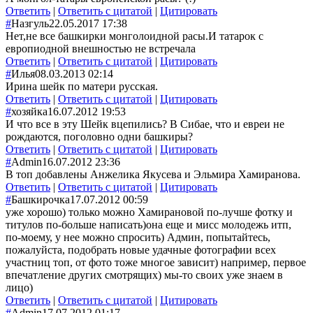
Ответить
|
Ответить с цитатой
|
Цитировать
#
Назгуль
22.05.2017 17:38
Нет,не все башкирки монголоидной расы.И татарок с
европиодной внешностью не встречала
Ответить
|
Ответить с цитатой
|
Цитировать
#
Илья
08.03.2013 02:14
Ирина шейк по матери русская.
Ответить
|
Ответить с цитатой
|
Цитировать
#
хозяйка
16.07.2012 19:53
И что все в эту Шейк вцепились? В Сибае, что и евреи не
рождаются, поголовно одни башкиры?
Ответить
|
Ответить с цитатой
|
Цитировать
#
Admin
16.07.2012 23:36
В топ добавлены Анжелика Якусева и Эльмира Хамиранова.
Ответить
|
Ответить с цитатой
|
Цитировать
#
Башкирочка
17.07.2012 00:59
уже хорошо) только можно Хамирановой по-лучше фотку и
титулов по-больше написать)она еще и мисс молодежь итп,
по-моему, у нее можно спросить) Админ, попытайтесь,
пожалуйста, подобрать новые удачные фотографии всех
участниц топ, от фото тоже многое зависит) например, первое
впечатление других смотрящих) мы-то своих уже знаем в
лицо)
Ответить
|
Ответить с цитатой
|
Цитировать
#
Admin
17.07.2012 01:17