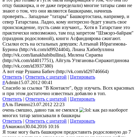
отцу башкирка, и ее даже переделали) многие татары сами не
знают о том, что они являются башкирами, начнешь
проверять... Западные "татары" Башкортостана, например, и
север Татарстана. Ладно, кому интересно будет узнать свое
происхождение, пусть сами изучают,,. Хотя в Татарстане это
практически невозможно, там под запретом "Шэжэрэ-байрам"
(праздник родословной), книги Асфандиярова сжигают.
Ссылки есть на остальных девушек: Алтынай Ибрагимова-
Бурина (http://vk.com/id9924404), Лиана Хабибуллина
(http://vk.com/lianakhabibullina), Милена Сираева
(http://vk.com/id4017751), Айгуль Утяганова-Сиражитдинова
(http://vk.com/id3937380)
А вот еще Рушана Бабич (http://vk.com/id29746664)
Ответить
|
Ответить с цитатой
|
Цитировать
#
Admin
15.07.2012 00:41
Спасибо за ссылки "В Контакте", буду изучать. Всех красивых
и при этом достаточно известных добавлю в топ.
Ответить
|
Ответить с цитатой
|
Цитировать
#
Аль Пачино
23.07.2012 22:23
очень смешно, давно так не смеялся
как раз наоборот
многих татар записывали в башкиры
Ответить
|
Ответить с цитатой
|
Цитировать
#
Аманжол
30.04.2016 10:16
Я тоже могу быть башкиром предоставить родословную до 7