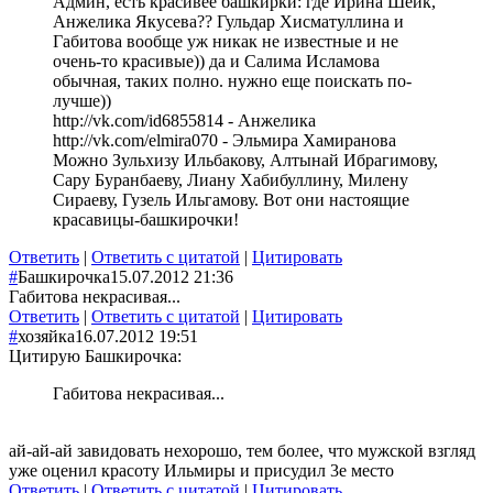
Админ, есть красивее башкирки: где Ирина Шейк,
Анжелика Якусева?? Гульдар Хисматуллина и
Габитова вообще уж никак не известные и не
очень-то красивые)) да и Салима Исламова
обычная, таких полно. нужно еще поискать по-
лучше))
http://vk.com/id6855814 - Анжелика
http://vk.com/elmira070 - Эльмира Хамиранова
Можно Зульхизу Ильбакову, Алтынай Ибрагимову,
Сару Буранбаеву, Лиану Хабибуллину, Милену
Сираеву, Гузель Ильгамову. Вот они настоящие
красавицы-башкирочки!
Ответить
|
Ответить с цитатой
|
Цитировать
#
Башкирочка
15.07.2012 21:36
Габитова некрасивая...
Ответить
|
Ответить с цитатой
|
Цитировать
#
хозяйка
16.07.2012 19:51
Цитирую Башкирочка:
Габитова некрасивая...
ай-ай-ай завидовать нехорошо, тем более, что мужской взгляд
уже оценил красоту Ильмиры и присудил 3е место
Ответить
|
Ответить с цитатой
|
Цитировать