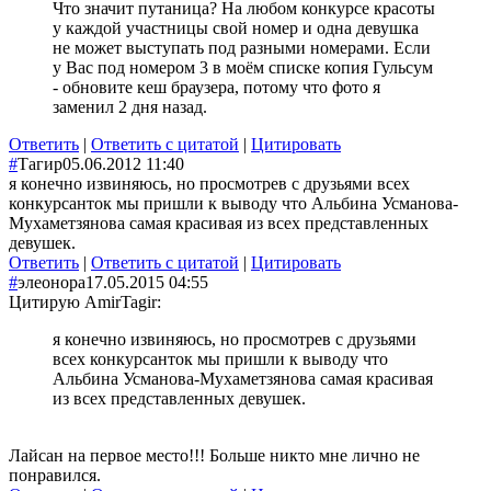
Что значит путаница? На любом конкурсе красоты
у каждой участницы свой номер и одна девушка
не может выступать под разными номерами. Если
у Вас под номером 3 в моём списке копия Гульсум
- обновите кеш браузера, потому что фото я
заменил 2 дня назад.
Ответить
|
Ответить с цитатой
|
Цитировать
#
Тагир
05.06.2012 11:40
я конечно извиняюсь, но просмотрев с друзьями всех
конкурсанток мы пришли к выводу что Альбина Усманова-
Мухаметзянова самая красивая из всех представленных
девушек.
Ответить
|
Ответить с цитатой
|
Цитировать
#
элеонора
17.05.2015 04:55
Цитирую AmirTagir:
я конечно извиняюсь, но просмотрев с друзьями
всех конкурсанток мы пришли к выводу что
Альбина Усманова-Мухаметзянова самая красивая
из всех представленных девушек.
Лайсан на первое место!!! Больше никто мне лично не
понравился.