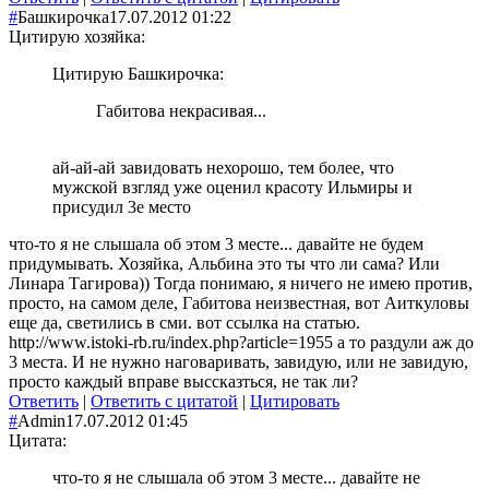
#
Башкирочка
17.07.2012 01:22
Цитирую хозяйка:
Цитирую Башкирочка:
Габитова некрасивая...
ай-ай-ай завидовать нехорошо, тем более, что
мужской взгляд уже оценил красоту Ильмиры и
присудил 3е место
что-то я не слышала об этом 3 месте... давайте не будем
придумывать. Хозяйка, Альбина это ты что ли сама? Или
Линара Тагирова)) Тогда понимаю, я ничего не имею против,
просто, на самом деле, Габитова неизвестная, вот Аиткуловы
еще да, светились в сми. вот ссылка на статью.
http://www.istoki-rb.ru/index.php?article=1955 а то раздули аж до
3 места. И не нужно наговаривать, завидую, или не завидую,
просто каждый вправе выссказться, не так ли?
Ответить
|
Ответить с цитатой
|
Цитировать
#
Admin
17.07.2012 01:45
Цитата:
что-то я не слышала об этом 3 месте... давайте не