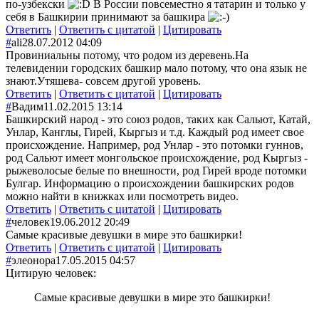
по-узбекски
В России повсеместно я татарин и только у
себя в Башкирии принимают за башкира
Ответить
|
Ответить с цитатой
|
Цитировать
#
ali
28.07.2012 04:09
Провиниальны потому, что родом из деревень.На
телевидении городских башкир мало потому, что она язык не
знают.Утяшева- совсем другой уровень.
Ответить
|
Ответить с цитатой
|
Цитировать
#
Вадим
11.02.2015 13:14
Башкирский народ - это союз родов, таких как Сальют, Катай,
Унлар, Канглы, Гирей, Кыргыз и т.д. Каждый род имеет свое
происхождение. Например, род Унлар - это потомки гуннов,
род Сальют имеет монгольское происхождение, род Кыргыз -
рыжеволосые белые по внешности, род Гирей вроде потомки
Булгар. Информацию о происхождении башкирских родов
можно найти в книжках или посмотреть видео.
Ответить
|
Ответить с цитатой
|
Цитировать
#
человек
19.06.2012 20:49
Самые красивые девушки в мире это башкирки!
Ответить
|
Ответить с цитатой
|
Цитировать
#
элеонора
17.05.2015 04:57
Цитирую человек:
Самые красивые девушки в мире это башкирки!