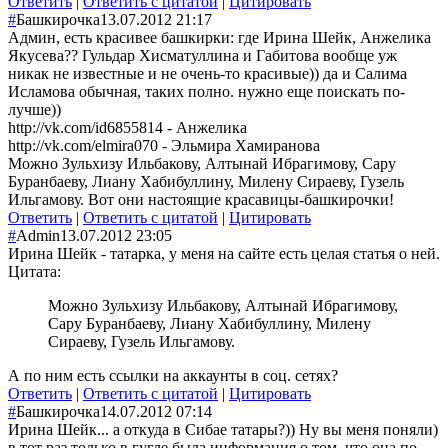
Ответить
|
Ответить с цитатой
|
Цитировать
#
Башкирочка
13.07.2012 21:17
Админ, есть красивее башкирки: где Ирина Шейк, Анжелика
Якусева?? Гульдар Хисматуллина и Габитова вообще уж
никак не известные и не очень-то красивые)) да и Салима
Исламова обычная, таких полно. нужно еще поискать по-
лучше))
http://vk.com/id6855814 - Анжелика
http://vk.com/elmira070 - Эльмира Хамиранова
Можно Зульхизу Ильбакову, Алтынай Ибрагимову, Сару
Буранбаеву, Лиану Хабибуллину, Милену Сираеву, Гузель
Ильгамову. Вот они настоящие красавицы-башкирочки!
Ответить
|
Ответить с цитатой
|
Цитировать
#
Admin
13.07.2012 23:05
Ирина Шейк - татарка, у меня на сайте есть целая статья о ней.
Цитата:
Можно Зульхизу Ильбакову, Алтынай Ибрагимову,
Сару Буранбаеву, Лиану Хабибуллину, Милену
Сираеву, Гузель Ильгамову.
А по ним есть ссылки на аккаунты в соц. сетях?
Ответить
|
Ответить с цитатой
|
Цитировать
#
Башкирочка
14.07.2012 07:14
Ирина Шейк... а откуда в Сибае татары?)) Ну вы меня поняли)
в тот раз только в гугле была информация о том, что она по