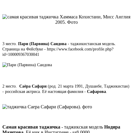
3 место.
Пари (Парвина) Саидова
- таджикистанская модель.
Страница на Фейсбуке - https://www.facebook.com/profile.php?
id=100009367030041
2 место.
Саёра Сафари
(род. 21 марта 1991, Душанбе, Таджикистан)
-
российская актриса
. Её настоящая фамилия -
Сафарова
.
Самая красивая таджичка
- таджикская модель
Нодира
Мазитова
. Её ник в Инстаграме - safi.0000