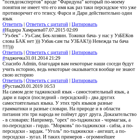
"псевдоэкспертов" вроде "Фаридуна" который по-моему
понятия не имеет что его имя как раз таки персидское что уже
противоречит его тезису. Фарси и Дари действительно один
язык
Ответить
|
Ответить с цитатой
|
Цитировать
#
Надира Хамраева
07.07.2015 02:09
"Уз-бек" - Уз-Сам; Бек-хозяин. Тожики бача- у нас у УзБЕКов
слова БАК нет ))) Узбак-сам ты УЗБАК!)) Невежда ты бача
!!!!)))
Ответить
|
Ответить с цитатой
|
Цитировать
#
таджичка
31.01.2014 21:29
Спасибо Admin, благодаря вам некоторые наши соседи будут
учить историю, ведь некоторые оказывается вообще не знают
свою историю
Ответить
|
Ответить с цитатой
|
Цитировать
#
Рустам
20.01.2019 16:53
На самом деле таджикский язык - самостоятельный язык, а
дари и парси (последний - персидский) - два других
самостоятельных языка. У этих трёх языков разные
грамматики и разные словари. На природе и в области
питания эти три народа не поймут друг друга. Доказательство
- в словарях: Например, "орех" по-таджикски - чормагзак, а
по-персидски - гирдо. "Морковь" по-таджикски - сабза, а по-
персидски - зардак. "Уголь" по-таджикски - ангишт, а по-
персидски - зугал. И таких примеров - огромнейшее