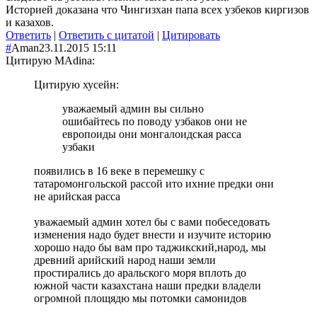
Историей доказана что Чингизхан папа всех узбеков киргизов
и казахов.
Ответить
|
Ответить с цитатой
|
Цитировать
#
Aman
23.11.2015 15:11
Цитирую MAdina:
Цитирую хусейн:
уважаемый админ вы сильно
ошибайтесь по поводу узбаков они не
европоиды они монгалоидская расса
узбаки
появились в 16 веке в перемешку с
татаромонгольской рассой ито ихние предки они
не арийская расса
уважаемый админ хотел бы с вами побеседовать
изменения надо будет внести и изучите историю
хорошо надо бы вам про таджикский,народ, мы
древний арийский народ наши земли
простирались до аральского моря вплоть до
южной части казахстана наши предки владели
огромной площядю мы потомки самонидов