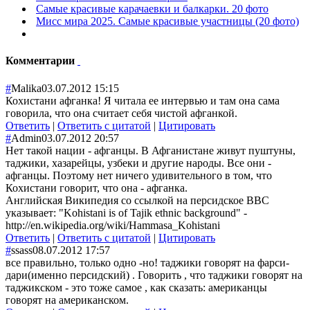
Самые красивые карачаевки и балкарки. 20 фото
Мисс мира 2025. Самые красивые участницы (20 фото)
Комментарии
#
Malika
03.07.2012 15:15
Кохистани афганка! Я читала ее интервью и там она сама
говорила, что она считает себя чистой афганкой.
Ответить
|
Ответить с цитатой
|
Цитировать
#
Admin
03.07.2012 20:57
Нет такой нации - афганцы. В Афганистане живут пуштуны,
таджики, хазарейцы, узбеки и другие народы. Все они -
афганцы. Поэтому нет ничего удивительного в том, что
Кохистани говорит, что она - афганка.
Английская Википедия со ссылкой на персидское BBC
указывает: "Kohistani is of Tajik ethnic background" -
http://en.wikipedia.org/wiki/Hammasa_Kohistani
Ответить
|
Ответить с цитатой
|
Цитировать
#
ssass
08.07.2012 17:57
все правильно, только одно -но! таджики говорят на фарси-
дари(именно персидский) . Говорить , что таджики говорят на
таджикском - это тоже самое , как сказать: американцы
говорят на американском.