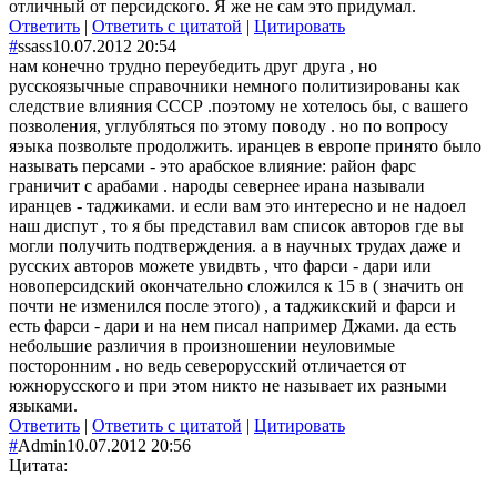
отличный от персидского. Я же не сам это придумал.
Ответить
|
Ответить с цитатой
|
Цитировать
#
ssass
10.07.2012 20:54
нам конечно трудно переубедить друг друга , но
русскоязычные справочники немного политизированы как
следствие влияния СССР .поэтому не хотелось бы, с вашего
позволения, углубляться по этому поводу . но по вопросу
яэыка позвольте продолжить. иранцев в европе принято было
называть персами - это арабское влияние: район фарс
граничит с арабами . народы севернее ирана называли
иранцев - таджиками. и если вам это интересно и не надоел
наш диспут , то я бы представил вам список авторов где вы
могли получить подтверждения. а в научных трудах даже и
русских авторов можете увидвть , что фарси - дари или
новоперсидский окончательно сложился к 15 в ( значить он
почти не изменился после этого) , а таджикский и фарси и
есть фарси - дари и на нем писал например Джами. да есть
небольшие различия в произношении неуловимые
посторонним . но ведь северорусский отличается от
южнорусского и при этом никто не называет их разными
языками.
Ответить
|
Ответить с цитатой
|
Цитировать
#
Admin
10.07.2012 20:56
Цитата: