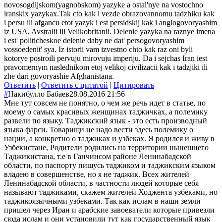
novosogdijskom(yagnobskom) yazyke a ostal'nye na vostochno
iranskix yazykax.Tak cto kak i vezde obrazovannomu tadzhiku kak
i persu ili afgancu etot yazyk i est persidskij kak i anglogovoryashim
iz USA, Avstralii ili Velikobritanii. Delenie yazyka na raznye imena
i est' politicheskoe delenie daby ne dat' persogovoryashim
vossoedenit' sya. Iz istorii vam izvestno chto kak raz oni byli
kotorye postroili pervuju mirovuju imperiju. Da i sejchas Iran iest
pravomernym naslednikom etoj velikoj civilizacii kak i tadzjiki ili
zhe dari govoryashie Afghanistana.
Ответить
|
Ответить с цитатой
|
Цитировать
#
Накибулло Бабаев
28.08.2016 21:56
Мне тут совсем не понятно, о чем же речь идет в статье, по
моему о самых красивых женщинах таджичках, а полемику
развели по языку. Таджикский язык - это есть производный
языка фарси. Товарищи не надо вести здесь полемику о
нации, а конкретно о таджиках и узбеках. Я родился и живу в
Узбекистане, Родители родились на территории нынешнего
Таджикистана, т.е в Ганчинсом районе Ленинабадской
области, по паспорту пишусь таджиком и таджикским языком
владею в совершенстве, но я не таджик. Всех жителей
Ленинабадской области, в частности людей которые себя
называют таджиками, скажем жителей Ходжента узбеками, но
таджикоязычными узбеками. Так как ислам в наши земли
пришел через Иран и арабские завоеватели которые привезли
сюда ислам и они установили тут как государственный язык