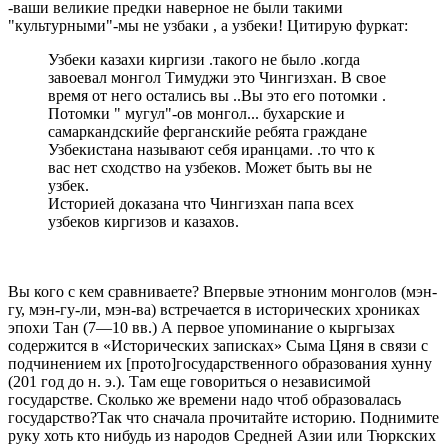
-ваши великие предки наверное не были такими
"культурными"-мы не узбаки , а узбеки!
Цитирую фуркат:
Узбеки казахи киргизи .такого не было .когда
завоевал монгол Тимуджи это Чингизхан. В свое
время от него остались вы ..Вы это его потомки .
Потомки " мугул"-ов монгол... бухарские и
самаркандскийе ферганскийе ребята граждане
Узбекистана называют себя иранцами. .то что к
вас нет сходство на узбеков. Может быть вы не
узбек.
Историей доказана что Чингизхан папа всех
узбеков киргизов и казахов.
Вы кого с кем сравниваете? Впервые этноним монголов (мэн-
гу, мэн-гу-ли, мэн-ва) встречается в исторических хрониках
эпохи Тан (7—10 вв.) А первое упоминание о кыргызах
содержится в «Исторических записках» Сыма Цяня в связи с
подчинением их [прото]государственного образования хунну
(201 год до н. э.). Там еще говориться о независимой
государстве. Сколько же времени надо чтоб образовалась
государство?Так что сначала прочитайте историю. Поднимите
руку хоть кто нибудь из народов Средней Азии или Тюркских