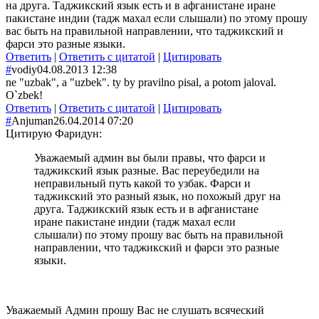
на друга. Таджикский язык есть и в афганистане иране
пакистане индии (тадж махал если слышали) по этому прошу
вас быть на правильной направлении, что таджикский и
фарси это разные языки.
Ответить
|
Ответить с цитатой
|
Цитировать
#
vodiy
04.08.2013 12:38
ne "uzbak", a "uzbek". ty by pravilno pisal, a potom jaloval.
O`zbek!
Ответить
|
Ответить с цитатой
|
Цитировать
#
Anjuman
26.04.2014 07:20
Цитирую Фаридун:
Уважаемый админ вы были правы, что фарси и
таджикский язык разные. Вас переубедили на
неправильный путь какой то узбак. Фарси и
таджикский это разный язык, но похожый друг на
друга. Таджикский язык есть и в афганистане
иране пакистане индии (тадж махал если
слышали) по этому прошу вас быть на правильной
направлении, что таджикский и фарси это разные
языки.
Уважаемый Админ прошу Вас не слушать всяческий