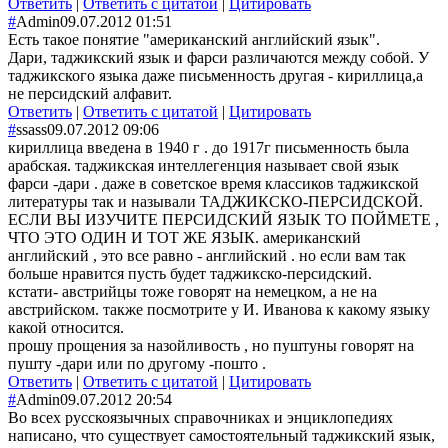
Ответить
|
Ответить с цитатой
|
Цитировать
#
Admin
09.07.2012 01:51
Есть такое понятие "американский английский язык".
Дари, таджикский язык и фарси различаются между собой. У
таджикского языка даже письменность другая - кириллица,а
не персидский алфавит.
Ответить
|
Ответить с цитатой
|
Цитировать
#
ssass
09.07.2012 09:06
кириллица введена в 1940 г . до 1917г письменность была
арабская. таджикская интеллегенция называет свой язык
фарси -дари . даже в советское время классиков таджикской
литературы так и называли ТАДЖИКСКО-ПЕРСИДСКОЙ.
ЕСЛИ ВЫ ИЗУЧИТЕ ПЕРСИДСКИЙ ЯЗЫК ТО ПОЙМЕТЕ ,
ЧТО ЭТО ОДИН И ТОТ ЖЕ ЯЗЫК. американский
английский , это все равно - английский . но если вам так
больше нравится пусть будет таджикско-персидский.
кстати- австрийцы тоже говорят на немецком, а не на
австрийском. также посмотрите у И. Иванова к какому языку
какой относится.
прошу прощения за назойливость , но пуштуны говорят на
пушту -дари или по другому -пошто .
Ответить
|
Ответить с цитатой
|
Цитировать
#
Admin
09.07.2012 20:54
Во всех русскоязычных справочниках и энциклопедиях
написано, что существует самостоятельный таджикский язык,