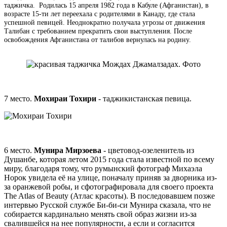
таджичка. Родилась 15 апреля 1982 года в Кабуле (Афганистан), в
возрасте 15-ти лет переехала с родителями в Канаду, где стала
успешной певицей. Неоднократно получала угрозы от движения
Талибан с требованием прекратить свои выступления. После
освобождения Афганистана от талибов вернулась на родину.
7 место.
Мохираи Тохири
- таджикистанская певица.
6 место.
Мунира Мирзоева
- цветовод-озеленитель из
Душанбе, которая летом 2015 года стала известной по всему
миру, благодаря тому, что румынский фотограф Михаэла
Норок увидела её на улице, поначалу приняв за дворника из-
за оранжевой робы, и сфотографировала для своего проекта
The Atlas of Beauty (Атлас красоты). В последовавшем позже
интервью Русской службе Би-би-си Мунира сказала, что не
собирается кардинально менять свой образ жизни из-за
свалившейся на нее популярности, а если и согласится