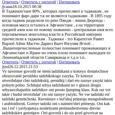
Ответить
|
Ответить с цитатой
|
Цитировать
#
саша
18.10.2015 00:38
В Таджикистане 80% , которых причисляют к таджикам , не
понимают фарс-дари т.к не являются таджиками . В 1895 году
когда таджик разделили по реке Пяндж - линия Дюронда -
основная масса остались в Афганистане , а на территории
средней азии или по новому названию - центральная азия всех
персоязычных монголоид власти в Российской империи
причислили к таджикам . Таджики - зто Каратегин Рамит
Варзоб Айни Мастчо Дарвоз Ванч Язгулям Ягноб . .
.Вышеперечисленные полностью понимают проживающих в
Афганистане и Иране но очень плохо понимают выходцев из
Ленинабадской области Самарканда и т.д и т.п.
Ответить
|
Ответить с цитатой
|
Цитировать
#
zol
26.12.2015 21:53
Vy navernoe govorili ne stemi tadzhikami u kotoryx dostatochnoe
obrazovanie persidsko tadzhikskogo yazyka. Te kotorye
utverzhdajut chto tadzhikskij, persidkij i dari eto raznye yazyki takix
polnym polno. Schitajut sebya tadzhikami no v glazax drugix
sebyauvzhajushix tadzhikov oni prosto ljumping klass. Kak raz vot
takie i budut utverzhdat' cto oni raznye yazyki. Ne vse tadzhiki est'
tadzhiki geneticheski. Ravninnye s bol'shoj primesju mongoloidnosti
i arabioidnosti. Gornye tadziki oni s naimen'shei primesju. Oni kak
raz i est' i yavlyajutsya nositelyami preimushestvenno drevne
tadzhikskiex genotipov. Oni govorili i do six pord govoryat na