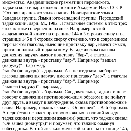
множество. Академические грамматики персидского,
таджикского и дари языков - в книге Академии Наук СССР
"Основы иранского языкознания. Новоиранские языки.
Западная группа. Языки юго-западной группы. Персидский,
таджикский, дари. М., 1982". Глагольные системы в этих трёх
языках тоже совершенно разные. Например: в этой
академической книге на странице 144 в 3 строках снизу и на
странице 145 в 4 строках сверху отмечено, что в современном
персидском глаголы, имеющие приставку дар-, имеют смысл,
противоположный таджикскому. В таджикском глаголы
движения наружу имеют приставку "бар-", а глаголы
движения внутрь - приставку "дар-". Например: "вышел
(наружу)" - бар-омад;
"зашёл (вовнутрь)" - дар-омад. А в персидском наоборот:
глаголы движения наружу имеют приставку "дар-", а глаголы
движения внутрь - приставку "бар-". Например:
"вышел (наружу)" - дар-омад;
"зашёл (вовнутрь)" - бар-омад. Следовательно, таджик и перс
говорят о движении противоположным образом и не поймут
друг друга, а введут в заблуждение, сказав противоположные
слова. Например, таджик скажет: "Он вышел": - Вай бар-омад.
А перс (если не знает противоположных различий между
таджикским и персидским языками) решит, что таджик сказал
"Он зашёл (вовнутрь)" и подумает, что таджик обманул
собеседника. В этой же академической книге на странице 145,