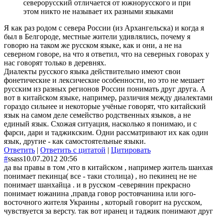
северорусский отличается от южнорусского и при
этом никто не называет их разными языками
Я как раз родом с севера России (из Архангельска) и когда я
был в Белгороде, местные жители удивлялись, почему я
говорю на таком же русском языке, как и они, а не на
северном говоре, на что я ответил, что на северных говорах у
нас говорят только в деревнях.
Диалекты русского языка действительно имеют свои
фонетические и лексические особенности, но это не мешает
русским из разных регионов России понимать друг друга. А
вот в китайском языке, например, различия между диалектами
гораздо сильнее и некоторые учёные говорят, что китайский
язык на самом деле семейство родственных языков, а не
единый язык. Схожая ситуация, насколько я понимаю, и с
фарси, дари и таджикским. Одни рассматривают их как один
язык, другие - как самостоятельные языки.
Ответить
|
Ответить с цитатой
|
Цитировать
#
ssass
10.07.2012 20:56
да вы правы в том ,что в китайском , например житель шанхая
понимает пекинца( все - таки столица) , но пекинец не не
понимает шанхайца . и в русском -северянин прекрасно
понимает южанина ,правда говор ростовчанина или юго-
восточного жителя Украины , который говорит на русском,
чувствуется за версту. так вот иранец и таджик понимают друг