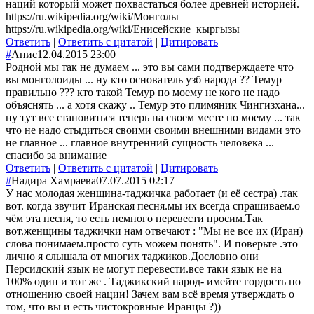
наций который может похвастаться более древней историей.
https://ru.wikipedia.org/wiki/Монголы
https://ru.wikipedia.org/wiki/Енисейские_кыргызы
Ответить
|
Ответить с цитатой
|
Цитировать
#
Анис
12.04.2015 23:00
Родной мы так не думаем ... это вы сами подтверждаете что
вы монголоиды ... ну кто основатель узб народа ?? Темур
правильно ??? кто такой Темур по моему не кого не надо
объяснять ... а хотя скажу .. Темур это плимяник Чингизхана...
ну тут все становиться теперь на своем месте по моему ... так
что не надо стыдиться своими своими внешними видами это
не главное ... главное внутренний сущность человека ...
спасибо за внимание
Ответить
|
Ответить с цитатой
|
Цитировать
#
Надира Хамраева
07.07.2015 02:17
У нас молодая женщина-таджичка работает (и её сестра) .так
вот. когда звучит Иранская песня.мы их всегда спрашиваем.о
чём эта песня, то есть немного перевести просим.Так
вот.женщины таджички нам отвечают : "Мы не все их (Иран)
слова понимаем.просто суть можем понять". И поверьте .это
лично я слышала от многих таджиков.Дословно они
Персидский язык не могут перевести.все таки язык не на
100% один и тот же . Таджикский народ- имейте гордость по
отношению своей нации! Зачем вам всё время утверждать о
том, что вы и есть чистокровные Иранцы ?))