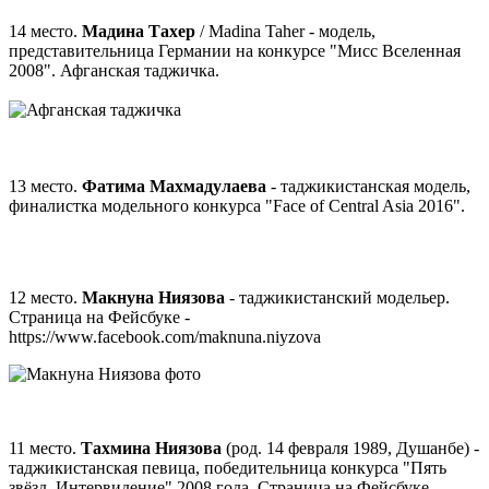
14 место.
Мадина Тахер
/ Madina Taher - модель,
представительница Германии на конкурсе "Мисс Вселенная
2008". Афганская таджичка.
13 место.
Фатима Махмадулаева
- таджикистанская модель,
финалистка модельного конкурса "Face of Central Asia 2016".
12 место.
Макнуна Ниязова
- таджикистанский модельер.
Страница на Фейсбуке -
https://www.facebook.com/maknuna.niyzova
11 место.
Тахмина Ниязова
(род. 14 февраля 1989, Душанбе) -
таджикистанская певица, победительница конкурса "Пять
звёзд. Интервидение" 2008 года. Страница на Фейсбуке -