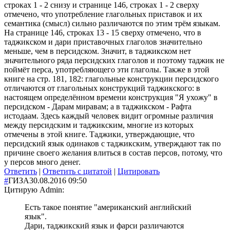
строках 1 - 2 снизу и странице 146, строках 1 - 2 сверху
отмечено, что употребление глагольных приставок и их
семантика (смысл) сильно различаются по этим трём языкам.
На странице 146, строках 13 - 15 сверху отмечено, что в
таджикском и дари приставочных глаголов значительно
меньше, чем в персидском. Значит, в таджикском нет
значительного ряда персидских глаголов и поэтому таджик не
поймёт перса, употребляющего эти глаголы. Также в этой
книге на стр. 181, 182: глагольные конструкции персидского
отличаются от глагольных конструкций таджикского: в
настоящем определённом времени конструкция "Я ухожу" в
персидском - Дарам миравам; а в таджикском - Рафта
истодаам. Здесь каждый человек видит огромные различия
между персидским и таджикским, многие из которых
отмечены в этой книге. Таджики, утверждающие, что
персидский язык одинаков с таджикским, утверждают так по
причине своего желания влиться в состав персов, потому, что
у персов много денег.
Ответить
|
Ответить с цитатой
|
Цитировать
#
ГИЗА
30.08.2016 09:50
Цитирую Admin:
Есть такое понятие "американский английский
язык".
Дари, таджикский язык и фарси различаются