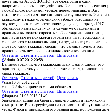
друга так же АБСОЛЮТНО! все слова один в один .
например в современном узбекском большинство населения (
тюрки) плохо понимают узбеков перекочевавших в 16в ,
которые говорят на языке кипчакской группы очень близкий к
казахскому а также хорезмийских узбеков говорящих на
огузком диалекте . им легче понять уйгуров, не зря до 1917г
оба народа назывались ту,рк . в случае же с таджиками и
иранцами вы можете спросить любого таджика или иранца
или пусть вам не покажется грубым выучить персидский и
сравнить его с таджикским или , на худой конец сравните по
словарю. сами таджики говорят , что разница только в том ,
иранская речь немного протяжная - вот и вся разница .
Ответить
|
Ответить с цитатой
|
Цитировать
#
Admin
10.07.2012 20:58
Вы меня убедили, что таджикский язык, дари и фарси - это
один язык, поэтому я исправил в статье текст, касающийся
языка таджиков.
Ответить
|
Ответить с цитатой
|
Цитировать
#
ssass
10.07.2012 22:31
спасибо! было приятно с вами общаться.
Ответить
|
Ответить с цитатой
|
Цитировать
#
Фаридун
21.03.2013 21:40
Уважаемый админ вы были правы, что фарси и таджикский
язык разные. Вас переубедили на неправильный путь какой то
узбак. Фарси и таджикский это разный язык, но похожый друг