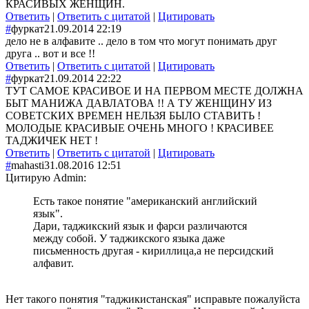
КРАСИВЫХ ЖЕНЩИН.
Ответить
|
Ответить с цитатой
|
Цитировать
#
фуркат
21.09.2014 22:19
дело не в алфавите .. дело в том что могут понимать друг
друга .. вот и все !!
Ответить
|
Ответить с цитатой
|
Цитировать
#
фуркат
21.09.2014 22:22
ТУТ САМОЕ КРАСИВОЕ И НА ПЕРВОМ МЕСТЕ ДОЛЖНА
БЫТ МАНИЖА ДАВЛАТОВА !! А ТУ ЖЕНЩИНУ ИЗ
СОВЕТСКИХ ВРЕМЕН НЕЛЬЗЯ БЫЛО СТАВИТЬ !
МОЛОДЫЕ КРАСИВЫЕ ОЧЕНЬ МНОГО ! КРАСИВЕЕ
ТАДЖИЧЕК НЕТ !
Ответить
|
Ответить с цитатой
|
Цитировать
#
mahasti
31.08.2016 12:51
Цитирую Admin:
Есть такое понятие "американский английский
язык".
Дари, таджикский язык и фарси различаются
между собой. У таджикского языка даже
письменность другая - кириллица,а не персидский
алфавит.
Нет такого понятия "таджикистанская" исправьте пожалуйста