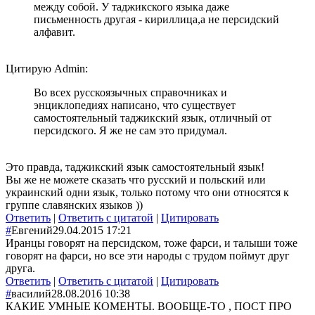
между собой. У таджикского языка даже
письменность другая - кириллица,а не персидский
алфавит.
Цитирую Admin:
Во всех русскоязычных справочниках и
энциклопедиях написано, что существует
самостоятельный таджикский язык, отличный от
персидского. Я же не сам это придумал.
Это правда, таджикский язык самостоятельный язык!
Вы же не можете сказать что русский и польский или
украинский одни язык, только потому что они относятся к
группе славянских языков ))
Ответить
|
Ответить с цитатой
|
Цитировать
#
Евгений
29.04.2015 17:21
Иранцы говорят на персидском, тоже фарси, и талыши тоже
говорят на фарси, но все эти народы с трудом поймут друг
друга.
Ответить
|
Ответить с цитатой
|
Цитировать
#
василий
28.08.2016 10:38
КАКИЕ УМНЫЕ КОМЕНТЫ. ВООБЩЕ-ТО , ПОСТ ПРО