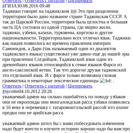
Ответить
|
Ответить с цитатой
|
Цитировать
#
ГИЗА
30.08.2016 09:48
Таджики говорят на таджикском )))) Это при разделении
территории было дано название стране Таджикская СССР. А
так до Царской России, территория была целостна и большая
часть ЦА состояла из одной страны, где мирно жили,
таджики, узбеки, казахи, туркмены, киргизы и другие
национальности. Территориально всех отличал язык. Таджики
как нация появились во времена правления империи
Самонидов, а Дари (так называемый один из диалектов
таджикского языка) существовал уже давно еще до нашей эры
при правлении Согдийцев. Таджикский язык один из
древнейших языков относящийся к семье языков Фарси из
англо-саксонской ветви. Так что дорогие друзья таджикский
это отдельный язык. И с фарси только возможна схожая
грамматика и некоторые лексические единицы
.
Ответить
|
Ответить с цитатой
|
Цитировать
#
хусейн
04.10.2012 20:26
уважаемый админ вы сильно ошибайтесь по поводу узбаков
они не европоиды они монгалоидская расса узбаки появились
в 16 веке в перемешку с татаромонгольской рассой ито ихние
предки они не арийская расса
уважаемый админ хотел бы с вами побеседовать изменения
надо будет внести и изучите историю хорошо надо бы вам про