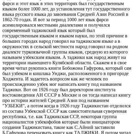
фарси и этот язык в этих территорях был государственным
языком более 1000 лет, до установления тут государственного
языка русского языка до завоевания Средней Азии Россией в
1862-70 годах. И вот за период 1000 лет язык фарси
асимилировался местными диалектами и получился
современный таджикский язык который был
государственным языком и языком науки, по этой причине в
больших городах народ говорил на таджикском языке а в
окружностях в сельской местности народ говорил на родном
диалекте туркоязычной группы языков, средную из которого
называем узбекским языком. А таджики как народ живут на
территории нынешнего Кулябской области. Скажем я в свое
время читал рукопись книги Бобожона Гафурова, который сам
был узбеком и кишлака Унджи, расположенного в пригороде
Ходжента. И задаетесь вопросом как же человек по
происхождению узбек мог написать книгу под названием
Таджики. Вот он 1926 году был директором института
востоковедения АН СССР в Москве и он тогда написал книгу
про истории жителей Средней Азии под названием
"УЗБЕКИ", а потом когда в 1926 году Таджикистан отделился
из состава Узбекской СССР как самостоятельная суверенная
республика, т.е. как Таджикская ССР, некоторая группа
националистов узбекофобов которые были инициатором
создания Таджикистана, такие как С.Айний заставили
Б.Гафурова переназвать книгу как ТАДЖИКИ. Я потом читал