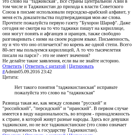
это слово на "таджикская", Все страны Центральной Азии в
том числе и Таджикистан до прихода к власти Советского
Союза в письме использовали персидско-арабский алфавит, у
меня есть доказательства подтверждающая мои-же слова.
Прочтите пожалуйста первую газету "Бухорои Шариф". Даже
сегодня не смотря на то что таджики пишут на кириллице,
они могут понять и афганцев и иранцев, также свободно
разговаривать с ними на своем родном языке. Письменность,
ну и что что оно отличается? но корень же одной степи. Всего
80-лет мы пользуемся кириллицей, А то что тысячелетия
писали на парси? - это не имеет значения?
Не делайте такие заявления, если вы не знайте историю.
Ответить
|
Ответить с цитатой
|
Цитировать
#
Admin
05.09.2016 23:42
Цитата:
Нет такого понятия "таджикистанская" исправьте
пожалуйста это слово на "таджикская"
Разница такая же, как между словами "русский" и
"российский", "персидский" и "иранский". В первом случае
имеется в виду национальность, во втором - принадлежность
к стране, в которой живут разные народы. Здесь все девушки
таджикские, но не все таджикистанские (это слово означает
принадлежность к государству Таджикистан).