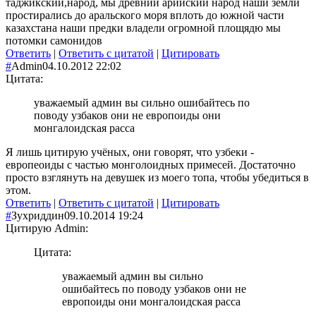
таджикский,народ, мы древний арийский народ наши земли
простирались до аральского моря вплоть до южной части
казахстана наши предки владели огромной площядю мы
потомки самонидов
Ответить
|
Ответить с цитатой
|
Цитировать
#
Admin
04.10.2012 22:02
Цитата:
уважаемый админ вы сильно ошибайтесь по
поводу узбаков они не европоиды они
монгалоидская расса
Я лишь цитирую учёных, они говорят, что узбеки -
европеоиды с частью монголоидных примесей. Достаточно
просто взглянуть на девушек из моего топа, чтобы убедиться в
этом.
Ответить
|
Ответить с цитатой
|
Цитировать
#
Зухриддин
09.10.2014 19:24
Цитирую Admin:
Цитата:
уважаемый админ вы сильно
ошибайтесь по поводу узбаков они не
европоиды они монгалоидская расса