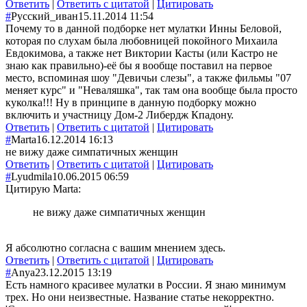
Ответить
|
Ответить с цитатой
|
Цитировать
#
Русский_иван
15.11.2014 11:54
Почему то в данной подборке нет мулатки Инны Беловой,
которая по слухам была любовницей покойного Михаила
Евдокимова, а также нет Виктории Касты (или Кастро не
знаю как правильно)-её бы я вообще поставил на первое
место, вспоминая шоу "Девичьи слезы", а также фильмы "07
меняет курс" и "Неваляшка", так там она вообще была просто
куколка!!! Ну в принципе в данную подборку можно
включить и участницу Дом-2 Либердж Кпадону.
Ответить
|
Ответить с цитатой
|
Цитировать
#
Marta
16.12.2014 16:13
не вижу даже симпатичных женщин
Ответить
|
Ответить с цитатой
|
Цитировать
#
Lyudmila
10.06.2015 06:59
Цитирую Marta:
не вижу даже симпатичных женщин
Я абсолютно согласна с вашим мнением здесь.
Ответить
|
Ответить с цитатой
|
Цитировать
#
Anya
23.12.2015 13:19
Есть намного красивее мулатки в России. Я знаю минимум
трех. Но они неизвестные. Название статье некорректно.