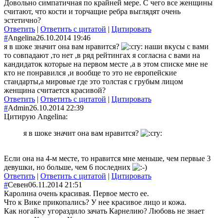
Довольно симпатичная по крайней мере. С чего все женщины
считают, что кости и торчащие ребра выглядят очень
эстетично?
Ответить
|
Ответить с цитатой
|
Цитировать
#
Angelina
26.10.2014 19:46
я в шоке значит она вам нравится?
наши вкусы с вами
то совпадают ,то нет ,в ряд рейтингах я согласна с вами на
кандидаток которые на первом месте ,а в этом списке мне не
кто не понравился ,и вообще то это не европейские
стандарты,а мировые где это толстая с грубым лицом
женщина считается красивой?
Ответить
|
Ответить с цитатой
|
Цитировать
#
Admin
26.10.2014 22:39
Цитирую Angelina:
я в шоке значит она вам нравится?
Если она на 4-м месте, то нравится мне меньше, чем первые 3
девушки, но больше, чем 6 последних
Ответить
|
Ответить с цитатой
|
Цитировать
#
Севен
06.11.2014 21:51
Каролина очень красивая. Первое место ее.
Что к Вике прикопались? У нее красивое лицо и кожа.
Как ногайку угораздило зачать Карнелию? Любовь не знает