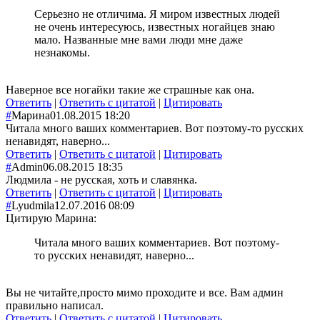
Серьезно не отличима. Я миром известных людей
не очень интересуюсь, известных ногайцев знаю
мало. Названные мне вами люди мне даже
незнакомы.
Наверное все ногайки такие же страшные как она.
Ответить
|
Ответить с цитатой
|
Цитировать
#
Марина
01.08.2015 18:20
Читала много ваших комментариев. Вот поэтому-то русских
ненавидят, наверно...
Ответить
|
Ответить с цитатой
|
Цитировать
#
Admin
06.08.2015 18:35
Людмила - не русская, хоть и славянка.
Ответить
|
Ответить с цитатой
|
Цитировать
#
Lyudmila
12.07.2016 08:09
Цитирую Марина:
Читала много ваших комментариев. Вот поэтому-
то русских ненавидят, наверно...
Вы не читайте,просто мимо проходите и все. Вам админ
правильно написал.
Ответить
|
Ответить с цитатой
|
Цитировать