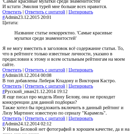
'Самые красивые мулатки среди знаменитостей'
И кстати Эмилия турей мне больше всех нравится.
Ответить
|
Ответить с цитатой
|
Цитировать
#
Admin
23.12.2015 20:01
Цитата:
Название статье некорректно. 'Самые красивые
мулатки среди знаменитостей'
Я не могу вместить в заголовок всё содержание статьи. То,
что в рейтинге только известные личности, указано в
предисловии к этому и всем остальным рейтингам на моем
сайте.
Ответить
|
Ответить с цитатой
|
Цитировать
#
Admin
18.12.2014 00:08
В топ добавлены Либерж Кпадону и Виктория Кастро.
Ответить
|
Ответить с цитатой
|
Цитировать
#
Русский_иван
21.12.2014 19:12
Я еще писал про модель Инну Белову, она не проходит
конкуренции для данной подборки?
Также хотел бы предложить включить в данный рейтинг и
Лизу Мартинес известную по сериалу "Карамель".
Ответить
|
Ответить с цитатой
|
Цитировать
#
Admin
24.12.2014 02:12
У Инны Беловой нет фотографий в хорошем качестве, да и на