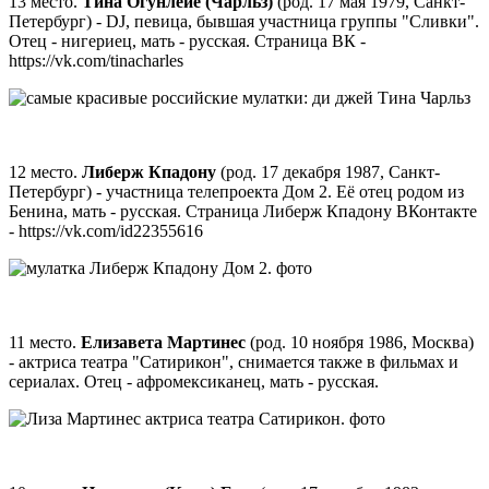
13 место.
Тина Огунлейе (Чарльз)
(род. 17 мая 1979, Санкт-
Петербург) - DJ, певица, бывшая участница группы "Сливки".
Отец - нигериец, мать - русская. Страница ВК -
https://vk.com/tinacharles
12 место.
Либерж Кпадону
(род. 17 декабря 1987, Санкт-
Петербург) - участница телепроекта Дом 2. Её отец родом из
Бенина, мать - русская. Страница Либерж Кпадону ВКонтакте
- https://vk.com/id22355616
11 место.
Елизавета Мартинес
(род. 10 ноября 1986, Москва)
- актриса театра "Сатирикон", снимается также в фильмах и
сериалах. Отец - афромексиканец, мать - русская.