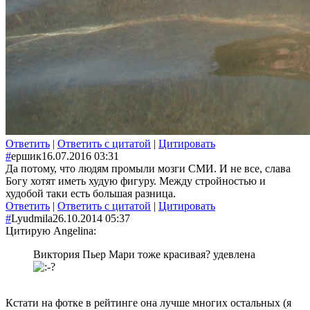
Ответить
|
Ответить с цитатой
|
Цитировать
#
ершик
16.07.2016 03:31
Да потому, что людям промыли мозги СМИ. И не все, слава
Богу хотят иметь худую фигуру. Между стройностью и
худобой таки есть большая разница.
Ответить
|
Ответить с цитатой
|
Цитировать
#
Lyudmila
26.10.2014 05:37
Цитирую Angelina:
Виктория Пьер Мари тоже красивая? удевлена
Кстати на фотке в рейтинге она лучше многих остальных (я