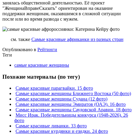
занялась общественной деятельностью. Её проект
"ЖенщинаВправеСказать" ориентирован на оказание
поддержки женщинам, оказавшимся в сложной ситуации
после или во время развода с мужем.
см. также
Самые красивые африканки из разных стран
Опубликовано в
Рейтинги
Теги
самые красивые женщины
Похожие материалы (по тегу)
Самые красивые парагвайки. 15 фото
Самые красивые женщины Ближнего Востока (50 фото)
Самые красивые женщины Судана (12 фото)
Самые красивые женщины Эмиратов (ОАЭ). 16 фото
Самые красивые женщины Саудовской Аравии. 18 фото
Мисс Ирак. Победительницы конкурса (1948-2026). 26
фото
Самые красивые ливанки. 33 фото
Самые красивые курдянки и езидки. 24 фото