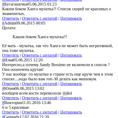
#
Бугагашечка
05.06.2015 01:23
Каким боком Ханга мулатка?! Список скорей не красивых а
знаменитых.
Ответить
|
Ответить с цитатой
|
Цитировать
#
Admin
09.06.2015 00:05
Цитата:
Каким боком Ханга мулатка?!
Её мать - мулатка, так что Ханга не может быть негритянкой,
она тоже мулатка.
Ответить
|
Ответить с цитатой
|
Цитировать
#
Илья
05.06.2015 12:20
Интересно,а почему Sandy Bessimo не включили в список ?
Она ооооочень крутая!
У нас вообще -то мулатки в стране есть еще круче чем в этом
списке....надо было вам топ-30 делать как минимум.
Ответить
|
Ответить с цитатой
|
Цитировать
#
Юлия
06.06.2015 13:02
вообщем всем кости перемололи ))))lol
Ответить
|
Ответить с цитатой
|
Цитировать
#
Виктория
11.01.2016 13:46
6 и 5 красивые
Ответить
|
Ответить с цитатой
|
Цитировать
#
Gennady
12.02.2016 21:20