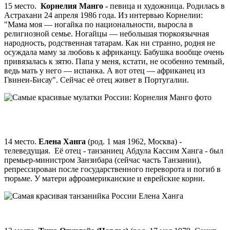
15 место.
Корнелия Манго -
певица и художница. Родилась в
Астрахани 24 апреля 1986 года. Из интервью Корнелии:
"Мама моя — ногайка по национальности, выросла в
религиозной семье. Ногайцы — небольшая тюркоязычная
народность, родственная татарам. Как ни странно, родня не
осуждала маму за любовь к африканцу. Бабушка вообще очень
привязалась к зятю. Папа у меня, кстати, не особенно темный,
ведь мать у него — испанка. А вот отец — африканец из
Гвинеи-Бисау". Сейчас её отец живет в Португалии.
14 место.
Елена Ханга
(род. 1 мая 1962, Москва) -
телеведущая. Её отец - танзаниец Абдула Кассим Ханга - был
премьер-министром Занзибара (сейчас часть Танзании),
репрессирован после государственного переворота и погиб в
тюрьме. У матери афроамериканские и еврейские корни.