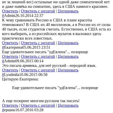
не за лишний вес) остальные ни одной даже симпатичной нет
и даже намёка на симпатию, здесь в США намного красивее.
Ответить
|
Ответить с цитатой
|
Цитировать
#
Admin
26.10.2014 22:37
К чему сравнивать Россию и США в плане красоты
темнокожих? В США их 40 миллионов, а в России их от силы
40 тысяч, если студентов считать. Естественно, в США есть из
кого выбирать, а из российских мулаток я выложил здесь
практически всех известных.
Ответить
|
Ответить с цитатой
|
Цитировать
#
Екатерина
05.06.2015 23:51
Еще удивительнее писать "удЕвлена"... позорище
Ответить
|
Ответить с цитатой
|
Цитировать
#
Admin
09.06.2015 00:14
Это писала армянка, для неё русский - неродной язык.
Ответить
|
Ответить с цитатой
|
Цитировать
#
Lyudmila
10.06.2015 06:58
Цитирую Екатерина:
Еще удивительнее писать "удЕвлена"... позорище
А еще позорнее многим русским так писать!
Ответить
|
Ответить с цитатой
|
Цитировать
#
ершик
16.07.2016 03:28