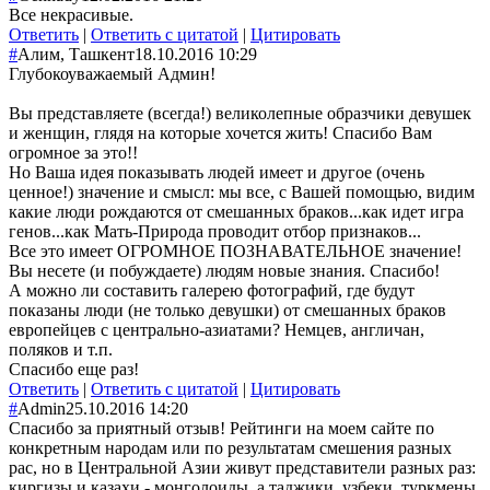
Все некрасивые.
Ответить
|
Ответить с цитатой
|
Цитировать
#
Алим, Ташкент
18.10.2016 10:29
Глубокоуважаемый Админ!
Вы представляете (всегда!) великолепные образчики девушек
и женщин, глядя на которые хочется жить! Спасибо Вам
огромное за это!!
Но Ваша идея показывать людей имеет и другое (очень
ценное!) значение и смысл: мы все, с Вашей помощью, видим
какие люди рождаются от смешанных браков...как идет игра
генов...как Мать-Природа проводит отбор признаков...
Все это имеет ОГРОМНОЕ ПОЗНАВАТЕЛЬНОЕ значение!
Вы несете (и побуждаете) людям новые знания. Спасибо!
А можно ли составить галерею фотографий, где будут
показаны люди (не только девушки) от смешанных браков
европейцев с центрально-азиатами? Немцев, англичан,
поляков и т.п.
Спасибо еще раз!
Ответить
|
Ответить с цитатой
|
Цитировать
#
Admin
25.10.2016 14:20
Спасибо за приятный отзыв! Рейтинги на моем сайте по
конкретным народам или по результатам смешения разных
рас, но в Центральной Азии живут представители разных раз:
киргизы и казахи - монголоиды, а таджики, узбеки, туркмены