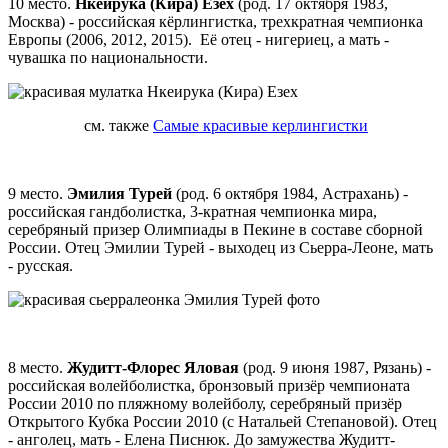
10 место.
Нкеирука (Кира) Езех
(род. 17 октября 1983,
Москва) - российская кёрлингистка, трехкратная чемпионка
Европы (2006, 2012, 2015). Её отец - нигериец, а мать -
чувашка по национальности.
см. также
Самые красивые керлингистки
9 место.
Эмилия Турей
(род. 6 октября 1984, Астрахань) -
российская гандболистка, 3-кратная чемпионка мира,
серебряный призер Олимпиады в Пекине в составе сборной
России. Отец Эмилии Турей - выходец из Сьерра-Леоне, мать
- русская.
8 место.
Жудитт-Флорес Яловая
(род. 9 июня 1987, Рязань) -
российская волейболистка, бронзовый призёр чемпионата
России 2010 по пляжному волейболу, серебряный призёр
Открытого Кубка России 2010 (с Натальей Степановой). Отец
- анголец, мать - Елена Писнюк. До замужества Жудитт-