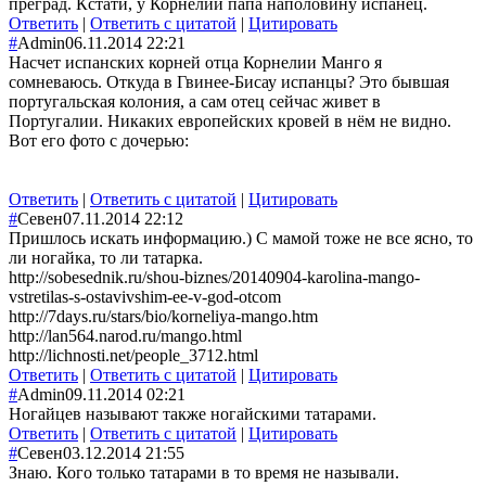
преград. Кстати, у Корнелии папа наполовину испанец.
Ответить
|
Ответить с цитатой
|
Цитировать
#
Admin
06.11.2014 22:21
Насчет испанских корней отца Корнелии Манго я
сомневаюсь. Откуда в Гвинее-Бисау испанцы? Это бывшая
португальская колония, а сам отец сейчас живет в
Португалии. Никаких европейских кровей в нём не видно.
Вот его фото с дочерью:
Ответить
|
Ответить с цитатой
|
Цитировать
#
Севен
07.11.2014 22:12
Пришлось искать информацию.) С мамой тоже не все ясно, то
ли ногайка, то ли татарка.
http://sobesednik.ru/shou-biznes/20140904-karolina-mango-
vstretilas-s-ostavivshim-ee-v-god-otcom
http://7days.ru/stars/bio/korneliya-mango.htm
http://lan564.narod.ru/mango.html
http://lichnosti.net/people_3712.html
Ответить
|
Ответить с цитатой
|
Цитировать
#
Admin
09.11.2014 02:21
Ногайцев называют также ногайскими татарами.
Ответить
|
Ответить с цитатой
|
Цитировать
#
Севен
03.12.2014 21:55
Знаю. Кого только татарами в то время не называли.