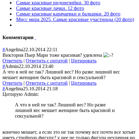
Самые красивые индонезийки. 30 фото
Самые красивые лачки. 12 фото
Самые красивые карачаевки и балкарки. 20 фото
Мисс мира 2025. Самые красивые участницы (20 фото)
Комментарии
#
Angelina
22.10.2014 22:11
Виктория Пьер Мари тоже красивая? удевлена
Ответить
|
Ответить с цитатой
|
Цитировать
#
Admin
22.10.2014 23:40
А что в ней не так? Лишний вес? Но разве лишний вес
мешает женщине быть красивой и сексуальной?
Ответить
|
Ответить с цитатой
|
Цитировать
#
Angelina
25.10.2014 21:18
Цитирую Admin:
А что в ней не так? Лишний вес? Но разве
лишний вес мешает женщине быть красивой и
сексуальной?
конечно мешает, а если это не так почему все почти все хотьят
иметь стройную фигуру? у нее не только фигура неудачная но