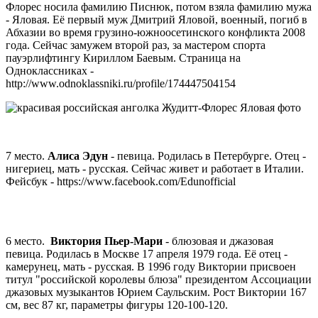
Флорес носила фамилию Писнюк, потом взяла фамилию мужа
- Яловая. Её первый муж Дмитрий Яловой, военный, погиб в
Абхазии во время грузино-южноосетинского конфликта 2008
года. Сейчас замужем второй раз, за мастером спорта
пауэрлифтингу Кириллом Баевым. Страница на
Одноклассниках -
http://www.odnoklassniki.ru/profile/174447504154
7 место.
Алиса Эдун
- певица. Родилась в Петербурге. Отец -
нигериец, мать - русская. Сейчас живет и работает в Италии.
Фейсбук - https://www.facebook.com/Edunofficial
6 место.
Виктория Пьер-Мари
- блюзовая и джазовая
певица. Родилась в Москве 17 апреля 1979 года. Её отец -
камерунец, мать - русская. В 1996 году Виктории присвоен
титул "российской королевы блюза" президентом Ассоциации
джазовых музыкантов Юрием Саульским. Рост Виктории 167
см, вес 87 кг, параметры фигуры 120-100-120.