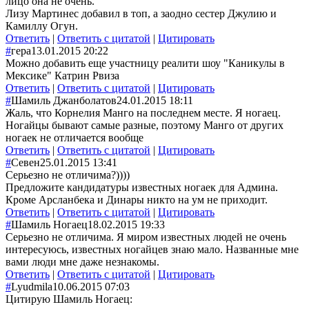
лицо она не очень.
Лизу Мартинес добавил в топ, а заодно сестер Джулию и
Камиллу Огун.
Ответить
|
Ответить с цитатой
|
Цитировать
#
гера
13.01.2015 20:22
Можно добавить еще участницу реалити шоу "Каникулы в
Мексике" Катрин Рвиза
Ответить
|
Ответить с цитатой
|
Цитировать
#
Шамиль Джанболатов
24.01.2015 18:11
Жаль, что Корнелия Манго на последнем месте. Я ногаец.
Ногайцы бывают самые разные, поэтому Манго от других
ногаек не отличается вообще
Ответить
|
Ответить с цитатой
|
Цитировать
#
Севен
25.01.2015 13:41
Серьезно не отличима?))))
Предложите кандидатуры известных ногаек для Админа.
Кроме Арсланбека и Динары никто на ум не приходит.
Ответить
|
Ответить с цитатой
|
Цитировать
#
Шамиль Ногаец
18.02.2015 19:33
Серьезно не отличима. Я миром известных людей не очень
интересуюсь, известных ногайцев знаю мало. Названные мне
вами люди мне даже незнакомы.
Ответить
|
Ответить с цитатой
|
Цитировать
#
Lyudmila
10.06.2015 07:03
Цитирую Шамиль Ногаец: