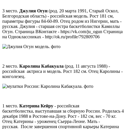
3 место.
Джулия Огун
(род. 20 марта 1991, Старый Оскол,
Белгородская область) - российская модель. Рост 181 см,
параметры фигуры 84-60-89. Отец родом из Нигерии, мать -
русская. Джулия - старшая сестра баскетболистки Камиллы
Огун. Страница ВКонтакте - https://vk.com/ju_ogun Страница
на Одноклассниках - http://ok.ru/profile/792809706
2 место.
Каролина Кабакуала
(род. 11 августа 1988) -
российская актриса и модель. Рост 182 см. Отец Каролины -
конголезец.
1 место.
Катерина Кейру
- российская
баскетболистка,
выступавшая за
сборн
ую
России. Родилась 4
декабря 1988 в Ростове-на-Дону. Рост - 182 см, вес - 70 кг.
Отец Катерины - уроженец Сьерра-Леоне. Мать -
русская.
После завершения спортивной карьеры Катерина