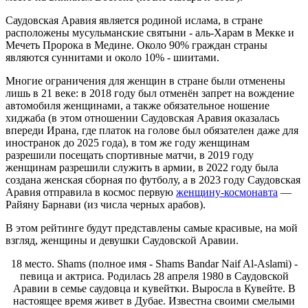
Саудовская Аравия является родиной ислама, в стране
расположены мусульманские святыни - аль-Харам в Мекке и
Мечеть Пророка в Медине. Около 90% граждан страны
являются суннитами и около 10% - шиитами.
Многие ограничения для женщин в стране были отменены
лишь в 21 веке: в 2018 году был отменён запрет на вождение
автомобиля женщинами, а также обязательное ношение
хиджаба (в этом отношении Саудовская Аравия оказалась
впереди Ирана, где платок на голове был обязателен даже для
иностранок до 2025 года), в том же году женщинам
разрешили посещать спортивные матчи, в 2019 году
женщинам разрешили служить в армии, в 2022 году была
создана женская сборная по футболу, а в 2023 году Саудовская
Аравия отправила в космос первую
женщину-космонавта
—
Райяну Барнави (из числа черных арабов).
В этом рейтинге будут представлены самые красивые, на мой
взгляд, женщины и девушки Саудовской Аравии.
18 место. Shams (полное имя - Shams Bandar Naif Al-Aslami) -
певица и актриса. Родилась 28 апреля 1980 в Саудовской
Аравии в семье саудовца и кувейтки. Выросла в Кувейте. В
настоящее время живет в Дубае. Известна своими смелыми