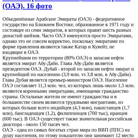
(ОАЭ). 16 фото
Объединённые Арабские Эмираты (ОАЭ) - федеративное
государство на Ближнем Востоке, образованное в 1971 году и
состоящее из семи эмиратов, в которых правят шесть разных
династий шейхов. Часто ОАЭ именуются просто Эмиратами,
однако это не совсем корректно, поскольку эмиратами по
форме правления являются также Катар и Кувейт, не
входящие в ОАЭ.
Крупнейшим по территории (80% ОАЭ) и запасам нефти
является эмират Абу-Даби. Глава Абу-Даби является
президентом ОАЭ. Дубай - второй по запасам нефти эмират и
крупнейший по населению (3,9 млн. vs 3,8 млн. в Абу-Даби).
Глава Дубая является премьер-министром ОАЭ. Население
ОАЭ составляет 11,3 млн. чел, из которых лишь около 1,5 млн.
являются коренными эмиратцами, имеющими гражданство
страны. Остальные жители не имеют гражданства и в
большинстве своем являются трудовыми мигрантами, из
которых больше всего индийцев (4,3 млн), пакистанцев (1,7
млн), бангладешцев (1,2), филиппинцев (700 тыс), иранцев
(600 тыс). В ОАЭ существует также значительная российская
диаспора - около 150 тысяч чел.
ОАЭ - одна из самых богатых стран мира по ВВП (ППС) на
душу населения, по этому показателю они занимают 12 место