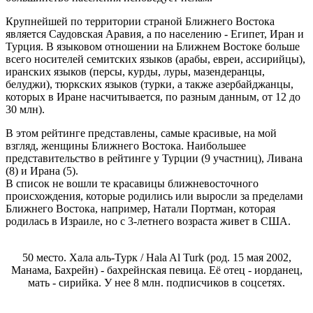
Крупнейшей по территории страной Ближнего Востока
является Саудовская Аравия, а по населению - Египет, Иран и
Турция. В языковом отношении на Ближнем Востоке больше
всего носителей семитских языков (арабы, евреи, ассирийцы),
иранских языков (персы, курды, луры, мазендеранцы,
белуджи), тюркских языков (турки, а также азербайджанцы,
которых в Иране насчитывается, по разным данным, от 12 до
30 млн).
В этом рейтинге представлены, самые красивые, на мой
взгляд, женщины Ближнего Востока. Наибольшее
представительство в рейтинге у Турции (9 участниц), Ливана
(8) и Ирана (5).
В список не вошли те красавицы ближневосточного
происхождения, которые родились или выросли за пределами
Ближнего Востока, например, Натали Портман, которая
родилась в Израиле, но с 3-летнего возраста живет в США.
50 место. Хала аль-Турк / Hala Al Turk (род. 15 мая 2002,
Манама, Бахрейн) - бахрейнская певица. Её отец - иорданец,
мать - сирийка. У нее 8 млн. подписчиков в соцсетях.