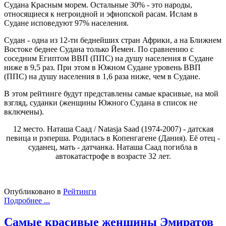
Судана Красным морем. Остальные 30% - это народы,
относящиеся к негроидной и эфиопской расам. Ислам в
Судане исповедуют 97% населения.
Судан - одна из 12-ти беднейших стран Африки, а на Ближнем
Востоке беднее Судана только Йемен. По сравнению с
соседним Египтом ВВП (ППС) на душу населения в Судане
ниже в 9,5 раз. При этом в Южном Судане уровень ВВП
(ППС) на душу населения в 1,6 раза ниже, чем в Судане.
В этом рейтинге будут представлены самые красивые, на мой
взгляд, суданки (женщины Южного Судана в список не
включены).
12 место. Наташа Саад / Natasja Saad (1974-2007) - датская
певица и рэперша. Родилась в Копенгагене (Дания). Её отец -
суданец, мать - датчанка. Наташа Саад погибла в
автокатастрофе в возрасте 32 лет.
Опубликовано в
Рейтинги
Подробнее ...
Самые красивые женщины Эмиратов