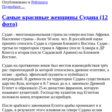
Опубликовано в
Рейтинги
Подробнее ...
Самые красивые женщины Судана (12
фото)
Судан - многонациональная страна на северо-востоке Африки.
Население страны - более 50 млн. чел. В российской науке
принято относить Судан к странам Ближнего Востока. Судан -
третья по территории страна в Африке (после Алжира и ДР
Конго) и вторая (после Саудовской Аравии) на Ближнем
Востоке.
Судан на протяжении веков был местом взаимодействия трёх
рас: европеоидной (к которой относились древние египтяне, а
позже - арабы), эфиопской (кушиты и нубийцы) и
негроидной. В древности на территории Судана существовало
царство Куш, которое в 8-7 веках до н.э. завоевало Древний
Египет и образовало 25-ю династию фараонов, которую
называют кушитской. Господству кушитов над Египтом
положило конец вторжение ассирийцев.
После арабского завоевания Египта арабы проникают и в
Судан, в результате этого влияния на севере Судана ислам