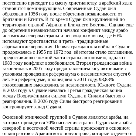
постепенно приходит на смену христианству, а арабский язык
становится доминирующим. Современный Судан был
образован в 1956 году после обретения независимости от
Британии и Египта. В то время Судан был крупнейшей по
территории страной Африки и Ближнего Востока. Однако еще
до обретения независимости начался конфликт между арабо-
исламским севером страны и негроидным югом, где 60%
исповедуют христианство и треть - традиционные
африканские верования. Первая гражданская война в Судане
продолжалась с 1955 по 1972 год, её итогом стало соглашение,
предоставившее южной части страны автономию, однако в
1983 году конфликт возобновился. Вторая гражданская война
закончилась в 2005 году предоставлением югу автономии с
условием проведения референдума о независимости спустя 6
лет. На референдуме, прошедшем в 2011 году, 98,83%
голосовавших высказались за независимость Южного Судана.
В 2023 году в Судане началась Третья гражданская война
между Вооружёнными силами Судана и Силами быстрого
реагирования. В 2026 году Силы быстрого реагирования
контролируют запад Судана.
Основной этнической группой в Судане являются арабы, на
которых приходится 70% населения страны. Суданские арабы
северной и восточной частей страны происходят в основном
от мигрантов с Аравийского полуострова, который отделен от