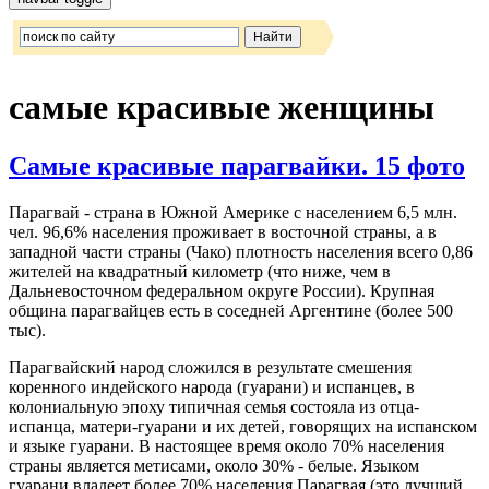
самые красивые женщины
Самые красивые парагвайки. 15 фото
Парагвай - страна в Южной Америке с населением 6,5 млн.
чел. 96,6% населения проживает в восточной страны, а в
западной части страны (Чако) плотность населения всего 0,86
жителей на квадратный километр (что ниже, чем в
Дальневосточном федеральном округе России). Крупная
община парагвайцев есть в соседней Аргентине (более 500
тыс).
Парагвайский народ сложился в результате смешения
коренного индейского народа (гуарани) и испанцев, в
колониальную эпоху типичная семья состояла из отца-
испанца, матери-гуарани и их детей, говорящих на испанском
и языке гуарани. В настоящее время около 70% населения
страны является метисами, около 30% - белые. Языком
гуарани владеет более 70% населения Парагвая (это лучший