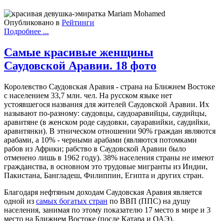
Опубликовано в
Рейтинги
Подробнее ...
Самые красивые женщины
Саудовской Аравии. 18 фото
Королевство Саудовская Аравия - страна на Ближнем Востоке
с населением 33,7 млн. чел. На русском языке нет
устоявшегося названия для жителей Саудовской Аравии. Их
называют по-разному: саудовцы, саудоаравийцы, саудийцы,
аравитяне (в женском роде саудовки, сауаравийки, саудийки,
аравитянки). В этническом отношении 90% граждан являются
арабами, а 10% - черными арабами (являются потомками
рабов из Африки; рабство в Саудовской Аравии было
отменено лишь в 1962 году). 38% населения страны не имеют
гражданства, в основном это трудовые мигранты из Индии,
Пакистана, Бангладеш, Филиппин, Египта и других стран.
Благодаря нефтяным доходам Саудовская Аравия является
одной из
самых богатых стран
по ВВП (ППС) на душу
населения, занимая по этому показателю 17 место в мире и 3
место на Ближнем Востоке (после Катара и ОАЭ).