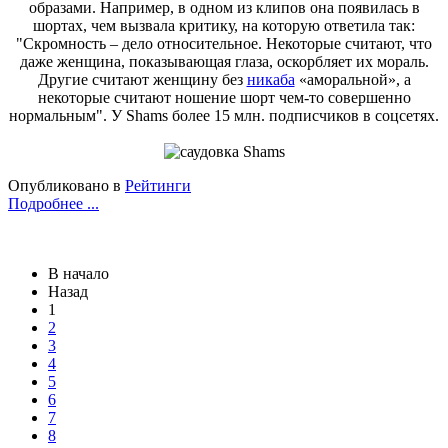
образами. Например, в одном из клипов она появилась в
шортах, чем вызвала критику, на которую ответила так:
"Скромность – дело относительное. Некоторые считают, что
даже женщина, показывающая глаза, оскорбляет их мораль.
Другие считают женщину без
никаба
«аморальной», а
некоторые считают ношение шорт чем-то совершенно
нормальным". У Shams более 15 млн. подписчиков в соцсетях.
Опубликовано в
Рейтинги
Подробнее ...
В начало
Назад
1
2
3
4
5
6
7
8