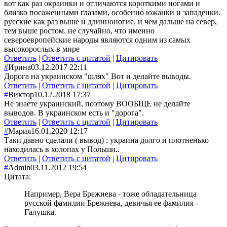
вот как раз окраинки и отличаются короткими ногами и
близко посаженными глазами, особенно южанки и западенки.
русские как раз выше и длинноногие, и чем дальше на север,
тем выше ростом. не случайно, что именно
североевропейские народы являются одним из самых
высокорослых в мире
Ответить
|
Ответить с цитатой
|
Цитировать
#
Ирина
03.12.2017 22:11
Дорога на украинском "шлях" Вот и делайте выводы.
Ответить
|
Ответить с цитатой
|
Цитировать
#
Виктор
10.12.2018 17:37
Не знаете украинский, поэтому ВООБЩЕ не делайте
выводов. В украинском есть и "дорога".
Ответить
|
Ответить с цитатой
|
Цитировать
#
Мария
16.01.2020 12:17
Таки давно сделали ( вывод) : украина долго и плотненько
находилась в холопах у Польши..
Ответить
|
Ответить с цитатой
|
Цитировать
#
Admin
03.11.2012 19:54
Цитата:
Например, Вера Брежнева - тоже обладательница
русской фамилии Брежнева, девичья ее фамилия -
Галушка.