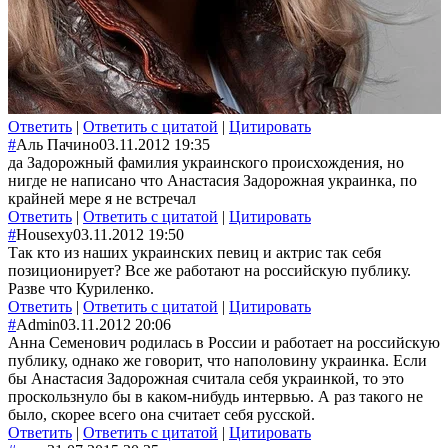
Ответить
|
Ответить с цитатой
|
Цитировать
#
Аль Пачино
03.11.2012 19:35
да Задорожный фамилия украинского происхождения, но
нигде не написано что Анастасия Задорожная украинка, по
крайней мере я не встречал
Ответить
|
Ответить с цитатой
|
Цитировать
#
Housexy
03.11.2012 19:50
Так кто из наших украинских певиц и актрис так себя
позиционирует? Все же работают на российскую публику.
Разве что Куриленко.
Ответить
|
Ответить с цитатой
|
Цитировать
#
Admin
03.11.2012 20:06
Анна Семенович родилась в России и работает на российскую
публику, однако же говорит, что наполовину украинка. Если
бы Анастасия Задорожная считала себя украинкой, то это
проскользнуло бы в каком-нибудь интервью. А раз такого не
было, скорее всего она считает себя русской.
Ответить
|
Ответить с цитатой
|
Цитировать