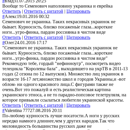
#
влад
31.07.2015 20:25
Вообще то Семенович наполовину украинка и еврейка
Ответить
|
Ответить с цитатой
|
Цитировать
#
Алекс
19.01.2016 00:32
Семенович не украинка. Таких некрасивьіх украинок не
бьівает. Курносость, близко посаженьіе глаза...короткие
ноги...угро-финка, пардон россиянка в чистом виде
Ответить
|
Ответить с цитатой
|
Цитировать
#
Олег
24.01.2016 17:17
"Семенович не украинка. Таких некрасивьіх украинок не
бьівает. Курносость, близко посаженьіе глаза...короткие
ноги...угро-финка, пардон россиянка в чистом виде"
Рекомендую тебе, гордый "нефинноугр", посмотреть видео
телецикла "Королевы бала" , выходившего на укрТВ в 2011-13
годах (2 сезона по 12 выпусков). Множество лиц украинок в
возрасте 16-17 лет,множество школ и городов Украины,и -вот
облом- ни одного красивого лица.С фигурами также не
очень.Вот это пожалуй и есть реалистическая картина
украинского этноса, а не то парадно-попсовое телетруляля, на
которое привыкли ссылаться любители украинской красоты.
Ответить
|
Ответить с цитатой
|
Цитировать
#
Valentina 777
27.08.2016 20:11
По-любому курносость лучше носатости.А ноги у русских
нередко намного длиннее,чем у других народов.Так что
миловидность большинства русских даже не