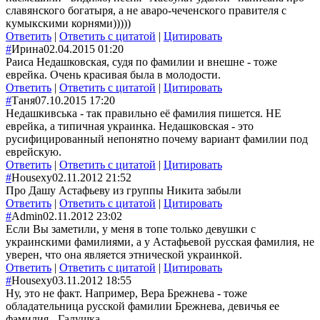
славянского богатыря, а не аваро-чеченского правителя с
кумыкскими корнями)))))
Ответить
|
Ответить с цитатой
|
Цитировать
#
Ирина
02.04.2015 01:20
Раиса Недашковская, судя по фамилии и внешне - тоже
еврейка. Очень красивая была в молодости.
Ответить
|
Ответить с цитатой
|
Цитировать
#
Таня
07.10.2015 17:20
Недашкивська - так правильно её фамилия пишется. НЕ
еврейка, а типичная украинка. Недашковская - это
русифицированный непонятно почему вариант фамилии под
еврейскую.
Ответить
|
Ответить с цитатой
|
Цитировать
#
Housexy
02.11.2012 21:52
Про Дашу Астафьеву из группы Никита забыли
Ответить
|
Ответить с цитатой
|
Цитировать
#
Admin
02.11.2012 23:02
Если Вы заметили, у меня в топе только девушки с
украинскими фамилиями, а у Астафьевой русская фамилия, не
уверен, что она является этнической украинкой.
Ответить
|
Ответить с цитатой
|
Цитировать
#
Housexy
03.11.2012 18:55
Ну, это не факт. Например, Вера Брежнева - тоже
обладательница русской фамилии Брежнева, девичья ее
фамилия - Галушка.