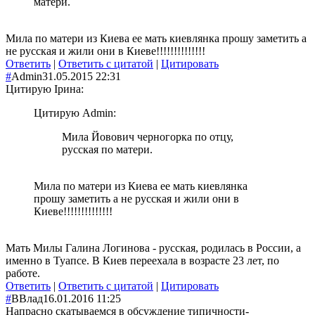
матери.
Мила по матери из Киева ее мать киевлянка прошу заметить а
не русская и жили они в Киеве!!!!!!!!!!!!!!
Ответить
|
Ответить с цитатой
|
Цитировать
#
Admin
31.05.2015 22:31
Цитирую Ірина:
Цитирую Admin:
Мила Йовович черногорка по отцу,
русская по матери.
Мила по матери из Киева ее мать киевлянка
прошу заметить а не русская и жили они в
Киеве!!!!!!!!!!!!!!
Мать Милы Галина Логинова - русская, родилась в России, а
именно в Туапсе. В Киев переехала в возрасте 23 лет, по
работе.
Ответить
|
Ответить с цитатой
|
Цитировать
#
ВВлад
16.01.2016 11:25
Напрасно скатываемся в обсуждение типичности-