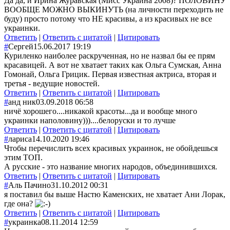
Да да, и Ирина Журавская (Мисс Украина 2008)? ПОЛОВИНУ
ВООБЩЕ МОЖНО ВЫКИНУТЬ (на личности переходить не
буду) просто потому что НЕ красивы, а из красивых не все
украинки.
Ответить
|
Ответить с цитатой
|
Цитировать
#
Сергей
15.06.2017 19:19
Куриленко наиболее раскрученная, но не назвал бы ее прям
красавицей. А вот не хватает таких как Ольга Сумская, Анна
Гомонай, Ольга Грицик. Первая известная актриса, вторая и
третья - ведущие новостей.
Ответить
|
Ответить с цитатой
|
Цитировать
#
анд ник
03.09.2018 06:58
ничё хорошего....никакой красоты...да и вообще много
украинки наполовину)))....белоруски и то лучше
Ответить
|
Ответить с цитатой
|
Цитировать
#
лариса
14.10.2020 19:46
Чтобы перечислить всех красивых украинок, не обойдешься
этим ТОП.
А русские - это название многих народов, объединившихся.
Ответить
|
Ответить с цитатой
|
Цитировать
#
Аль Пачино
31.10.2012 00:31
я поставил бы выше Настю Каменских, не хватает Ани Лорак,
где она?
Ответить
|
Ответить с цитатой
|
Цитировать
#
украинка
08.11.2014 12:59