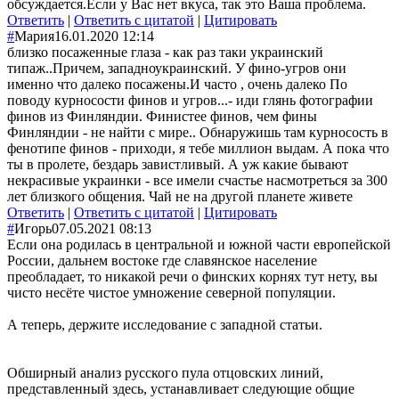
обсуждается.Если у Вас нет вкуса, так это Ваша проблема.
Ответить
|
Ответить с цитатой
|
Цитировать
#
Мария
16.01.2020 12:14
близко посаженные глаза - как раз таки украинский
типаж..Причем, западноукраинский. У фино-угров они
именно что далеко посажены.И часто , очень далеко По
поводу курносости финов и угров...- иди глянь фотографии
финов из Финляндии. Финистее финов, чем фины
Финляндии - не найти с мире.. Обнаружишь там курносость в
фенотипе финов - приходи, я тебе миллион выдам. А пока что
ты в пролете, бездарь завистливый. А уж какие бывают
некрасивые украинки - все имели счастье насмотреться за 300
лет близкого общения. Чай не на другой планете живете
Ответить
|
Ответить с цитатой
|
Цитировать
#
Игорь
07.05.2021 08:13
Если она родилась в центральной и южной части европейской
России, дальнем востоке где славянское население
преобладает, то никакой речи о финских корнях тут нету, вы
чисто несёте чистое умножение северной популяции.
А теперь, держите исследование с западной статьи.
Обширный анализ русского пула отцовских линий,
представленный здесь, устанавливает следующие общие