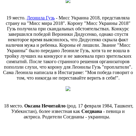
19 место.
Леонила Гузь
- Мисс Украина 2018, представляла
страну на "Мисс мира 2018". Корону "Мисс Украины 2018"
Гузь получила при скандальных обстоятельствах. Конкурс
завершился победой Вероники Дидусенко, однако спустя
некоторое время выяснилось, что Дидусенко скрыла факт
наличия мужа и ребенка. Короны её лишили. Звание "Мисс
Украины" было передано Леониле Гузь, хотя та не вошла в
тройку лучших на конкурсе и не завоевала приз зрительских
симпатий. После такого странного решения организаторов
поползли слухи, что корону для Леонилы Гузь "проплатили".
Сама Леонила написала в Инстаграме: "Моя победа говорит о
том, что никогда не переставайте верить в себя!".
18 место.
Оксана Нечитайло
(род. 17 февраля 1984, Ташкент,
Узбекистан), более известная как
Согдиана
- певица и
актриса. Родители Согдианы - украинцы.