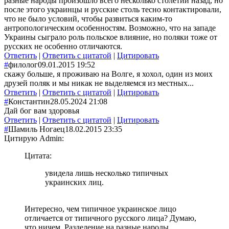
разные народы произошло всего несколько столетий назад, но
после этого украинцы и русские столь тесно контактировали,
что не было условий, чтобы развиться каким-то
антропологическим особенностям. Возможно, что на западе
Украины сыграло роль польское влияние, но поляки тоже от
русских не особенно отличаются.
Ответить
|
Ответить с цитатой
|
Цитировать
#
филолог
09.01.2015 19:52
скажу больше, я проживаю на Волге, я хохол, один из моих
друзей поляк и мы никак не выделяемся из местных...
Ответить
|
Ответить с цитатой
|
Цитировать
#
Константин
28.05.2024 21:08
Дай бог вам здоровья
Ответить
|
Ответить с цитатой
|
Цитировать
#
Шамиль Ногаец
18.02.2015 23:35
Цитирую Admin:
Цитата:
увидела лишь несколько типичных
украинских лиц.
Интересно, чем типичное украинское лицо
отличается от типичного русского лица? Думаю,
что ничем. Разделение на разные народы