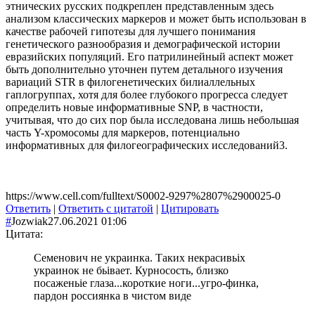
этнических русских подкреплен представленным здесь
анализом классических маркеров и может быть использован в
качестве рабочей гипотезы для лучшего понимания
генетического разнообразия и демографической истории
евразийских популяций. Его патрилинейный аспект может
быть дополнительно уточнен путем детального изучения
вариаций STR в филогенетических билиаллельных
гаплогруппах, хотя для более глубокого прогресса следует
определить новые информативные SNP, в частности,
учитывая, что до сих пор была исследована лишь небольшая
часть Y-хромосомы для маркеров, потенциально
информативных для филогеографических исследований3.
https://www.cell.com/fulltext/S0002-9297%2807%2900025-0
Ответить
|
Ответить с цитатой
|
Цитировать
#
Jozwiak
27.06.2021 01:06
Цитата:
Семенович не украинка. Таких некрасивьіх
украинок не бьівает. Курносость, близко
посаженьіе глаза...короткие ноги...угро-финка,
пардон россиянка в чистом виде