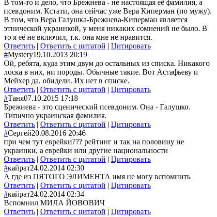
В том-то и дело, что Брежнева - не настоящая её фамилия, а
псевдоним. Кстати, она сейчас уже Вера Киперман (по мужу).
В том, что Вера Галушка-Брежнева-Киперман является
этнической украинкой, у меня никаких сомнений не было. В
то я её не включил, т.к. она мне не нравится.
Ответить
|
Ответить с цитатой
|
Цитировать
#
Mystery
19.10.2013 20:19
Ой, ребята, куда этим двум до остальных из списка. Никакого
лоска в них, ни породы. Обычные такие. Вот Астафьеву и
Мейхер да, обидели. Их нет в списке.
Ответить
|
Ответить с цитатой
|
Цитировать
#
Таня
07.10.2015 17:18
Брежнева - это сценический псевдоним. Она - Галушко.
Типично украинская фамилия.
Ответить
|
Ответить с цитатой
|
Цитировать
#
Сергей
20.08.2016 20:46
при чем тут еврейки??? рейтинг и так на половину не
украинки, а еврейки или другие национальности
Ответить
|
Ответить с цитатой
|
Цитировать
#
кайрат
24.02.2014 02:30
А где из ПЯТОГО ЭЛИМЕНТА имя не могу вспомнить
Ответить
|
Ответить с цитатой
|
Цитировать
#
кайрат
24.02.2014 02:34
Вспомнил МИЛА ЙОВОВИЧ
Ответить
|
Ответить с цитатой
|
Цитировать