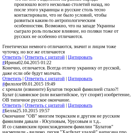
произошло всего несколько столетий назад, но
после этого украинцы и русские столь тесно
контактировали, что не было условий, чтобы
развиться каким-то антропологическим
особенностям. Возможно, что на западе Украины
сыграло роль польское влияние, но поляки тоже от
русских не особенно отличаются.
Генетически немного отличаются, значит и лицом тоже
чуточку, но все же отличаются
Ответить
|
Ответить с цитатой
|
Цитировать
#
Ирина
02.04.2015 01:22
Конечно, отличается. Всегда отличу украинку от русской,
даже если обе будут молчать.
Ответить
|
Ответить с цитатой
|
Цитировать
#
филолог
09.01.2015 19:49
с хренали (извините) Булатов тюрской фамилией стало?!
Булат (славянское (или византийское, тут спорят) изобретение,
ОВ типичное русское окончание.
Ответить
|
Ответить с цитатой
|
Цитировать
#
Белла
25.10.2015 19:57
Окончание "ОВ" многим тюркским и другим не русским
фамилиям давали - Юсуповым, Урусовым и т.д..
И со славянским происхождением фамилии "Булатов"
насмешили - видимо, песня "Хасбулат удалой" написана про