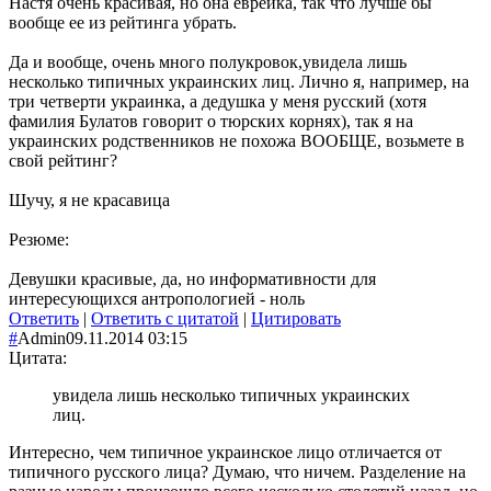
Настя очень красивая, но она еврейка, так что лучше бы
вообще ее из рейтинга убрать.
Да и вообще, очень много полукровок,увидела лишь
несколько типичных украинских лиц. Лично я, например, на
три четверти украинка, а дедушка у меня русский (хотя
фамилия Булатов говорит о тюрских корнях), так я на
украинских родственников не похожа ВООБЩЕ, возьмете в
свой рейтинг?
Шучу, я не красавица
Резюме:
Девушки красивые, да, но информативности для
интересующихся антропологией - ноль
Ответить
|
Ответить с цитатой
|
Цитировать
#
Admin
09.11.2014 03:15
Цитата:
увидела лишь несколько типичных украинских
лиц.
Интересно, чем типичное украинское лицо отличается от
типичного русского лица? Думаю, что ничем. Разделение на