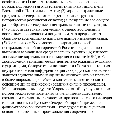
особенности: (1) незначительность восточного генного
потока, подчеркнутая отсутствием типичных гаплогрупп
Восточной и Центральной Азии; (2) хорошо выраженные
градиенты с севера на юг конкретных гаплогрупп в
исторической российской области; (3) разделение его общего
разнообразия на северные и центрально-южные популяции;
(4) близость северных популяций к северо-восточным и
восточным неславянским популяциям, что предполагает
обширную ассимиляцию или даже прямое изменение языка;
(5) более низкие Y-хромосомные вариации по всей
центрально-южной исторической России по сравнению с
высокими вариациями среди северных русских; (6) близость,
достижение виртуального совпадения в сюжете МДС, в Y-
хромосомной вариации между центрально-южными русскими
с украинцами, белорусами и поляками; и (7) эта значительная
внутриэтническая дифференциация северорусского населения
является единственным найденным исключением из правила;
в более широком европейском контексте межэтнические (в
основном лингвистические) различия сильно преобладают.
Мы приходим к выводу, что Y-хромосомный пул русских в их
исторической зоне поселения является преимущественно
составным составным составом их протославянского наследия
и, в частности, на Русском Севере, обширной примеси с
финно-угорскими носителями. Этот двудольный сценарий
основных источников происхождения современных