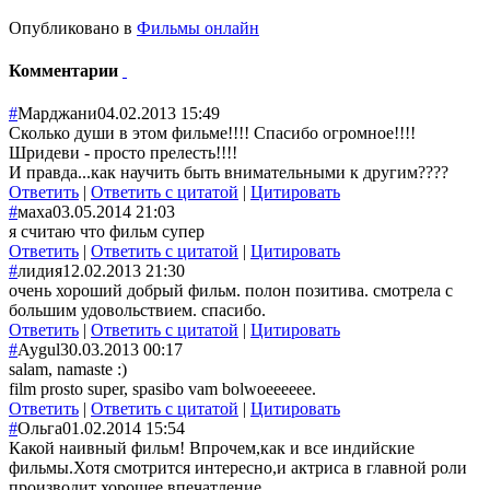
Опубликовано в
Фильмы онлайн
Комментарии
#
Марджани
04.02.2013 15:49
Сколько души в этом фильме!!!! Спасибо огромное!!!!
Шридеви - просто прелесть!!!!
И правда...как научить быть внимательными к другим????
Ответить
|
Ответить с цитатой
|
Цитировать
#
маха
03.05.2014 21:03
я считаю что фильм супер
Ответить
|
Ответить с цитатой
|
Цитировать
#
лидия
12.02.2013 21:30
очень хороший добрый фильм. полон позитива. смотрела с
большим удовольствием. спасибо.
Ответить
|
Ответить с цитатой
|
Цитировать
#
Aygul
30.03.2013 00:17
salam, namaste :)
film prosto super, spasibo vam bolwoeeeeee.
Ответить
|
Ответить с цитатой
|
Цитировать
#
Oльга
01.02.2014 15:54
Какой наивный фильм! Впрочем,как и все индийские
фильмы.Хотя смотрится интересно,и актриса в главной роли
производит хорошее впечатление.