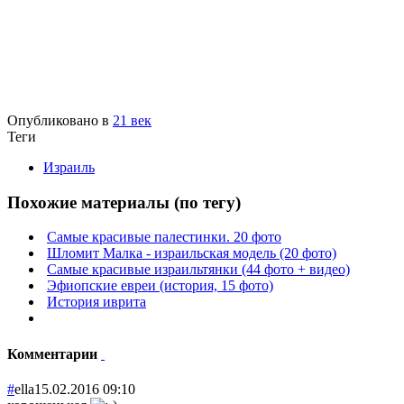
Опубликовано в
21 век
Теги
Израиль
Похожие материалы (по тегу)
Самые красивые палестинки. 20 фото
Шломит Малка - израильская модель (20 фото)
Самые красивые израильтянки (44 фото + видео)
Эфиопские евреи (история, 15 фото)
История иврита
Комментарии
#
ella
15.02.2016 09:10