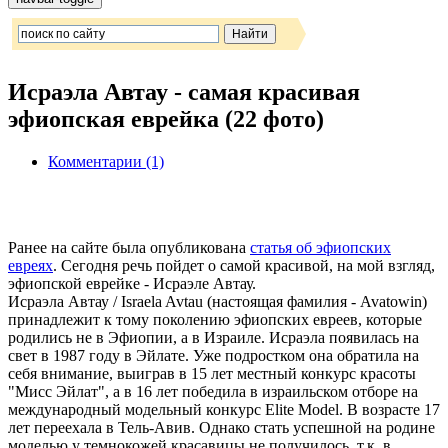
Исраэла Автау - самая красивая
эфиопская еврейка (22 фото)
Комментарии (1)
Ранее на сайте была опубликована
статья об эфиопских
евреях
. Сегодня речь пойдет о самой красивой, на мой взгляд,
эфиопской еврейке - Исраэле Автау.
Исраэла Автау / Israela Avtau (настоящая фамилия - Avatowin)
принадлежит к тому поколению эфиопских евреев, которые
родились не в Эфиопии, а в Израиле. Исраэла появилась на
свет в 1987 году в Эйлате. Уже подростком она обратила на
себя внимание, выиграв в 15 лет местный конкурс красоты
"Мисс Эйлат", а в 16 лет победила в израильском отборе на
международный модельный конкурс Elite Model. В возрасте 17
лет переехала в Тель-Авив. Однако стать успешной на родине
моделью у темнокожей красавицы не получилось, т.к. в