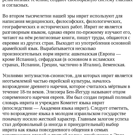
и согласных.
Во втором тысячелетии нашей эры иврит используют для
написания медицинских, философских, филологических,
географических и исторических работ. Иврит не является
разговорным языком, однако евреи по-прежнему изучают его,
читают на нём религиозные книги, пишут труды, общаются с
евреями из других стран. Выходит из употребления основной
арамейский язык. Вырабатывается несколько
произносительных норм иврита: ашкеназская (Европа —
кроме Испании), сефардская (в основном в исламских
странах, Испании, Греции, частично в Италии), йеменская.
Усилиями энтузиастов-сионистов, для которых иврит является
неотъемлемой частью еврейской культуры, началось
возрождение древнего наречия, которое считалось мёртвым в
течение 18-ти веков. Элиэзера Бен-Йегуду называют отцом
современного наречия евреев. Им был создан первый полный
словарь иврита и учрежден Комитет языка иврит
(впоследствии — Академия языка иврит). Следует отметить,
что возрождение языка в молодом израильском государстве
поначалу носило жесткий характер. Главным залогом успеха
стал добровольный (а иногда и принудительный) выбор
иврита как языка повседневного общения в семьях