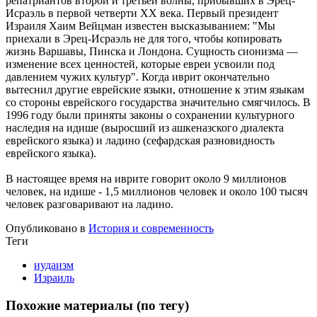
репатриантов второй и третьей волны, прибывших в Эрец-
Исраэль в первой четверти XX века. Первый президент
Израиля Хаим Вейцман известен высказыванием: "Мы
приехали в Эрец-Исраэль не для того, чтобы копировать
жизнь Варшавы, Пинска и Лондона. Сущность сионизма —
изменение всех ценностей, которые евреи усвоили под
давлением чужих культур". Когда иврит окончательно
вытеснил другие еврейские языки, отношение к этим языкам
со стороны еврейского государства значительно смягчилось. В
1996 году были приняты законы о сохранении культурного
наследия на идише (выросший из ашкеназского диалекта
еврейского языка) и ладино (сефардская разновидность
еврейского языка).
В настоящее время на иврите говорит около 9 миллионов
человек, на идише - 1,5 миллионов человек и около 100 тысяч
человек разговаривают на ладино.
Опубликовано в
История и современность
Теги
иудаизм
Израиль
Похожие материалы (по тегу)