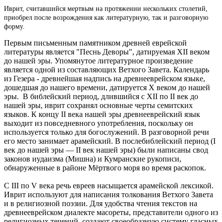
Иврит, считавшийся мертвым на протяжении нескольких столетий,
приобрел после возрождения как литературную, так и разговорную
форму.
Первым письменным памятником древней еврейской
литературы является "Песнь Деворы", датируемая ХII веком
до нашей эры. Упомянутое литературное произведение
является одной из составляющих Ветхого Завета. Календарь
из Гезера - древнейшая надпись на древнееврейском языке,
дошедшая до нашего времени, датируется X веком до нашей
эры. В библейский период, длившийся с ХІІ по ІІ век до
нашей эры, иврит сохранял основные черты семитских
языков. К концу II века нашей эры древнееврейский язык
выходит из повседневного употребления, поскольку он
используется только для богослужений. В разговорной речи
его место занимает арамейский. В послебиблейский период (I
век до нашей эры — II век нашей эры) были написаны свод
законов иудаизма (Мишна) и Кумранские рукописи,
обнаруженные в районе Мёртвого моря во время раскопок.
С ІІІ по V века речь евреев насыщается арамейской лексикой.
Иврит используют для написания толкования Ветхого Завета
и в религиозной поэзии. Для удобства чтения текстов на
древнееврейском диалекте масореты, представители одного из
религиозных течений, создают своеобразную систему гласных