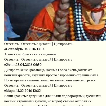
Ответить
|
Ответить с цитатой
|
Цитировать
#
Gennady
16.04.2016 13:04
А мне сам образ кажется удачным.
Ответить
|
Ответить с цитатой
|
Цитировать
#
Женис
18.04.2016 06:30
Диляра тоже не красавица, Назима Гоова очень далека от
понятия красоты, якутянка просто откровенно страшненькая.
Но вы правы в национальных костюмах, они еще смотрятся.
Ответить
|
Ответить с цитатой
|
Цитировать
#
Мария
11.05.2016 12:05
Ваши красивые девушки с длинными подбородками, гусиными
носами, странными губами, но в проф.съемке которая их
улучшает - Страшилы!!! А Москва в любительской фотке