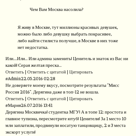
Чем Вам Москва насолила?
Я живу в Москве, тут миллионы красивых девушек,
можно было либо девушку выбрать покрасивее,
либо найти стилиста получше, в Москве в них тоже
нет недостатка.
Или....Или... Или админа заменить! Ценитель и знаток из Вас ни
какой! Серая желтая преска...
Ответить
|
Ответить с цитатой
|
Цитировать
#
Admin
22.05.2016 02:28
Не доверяете моему вкусу, посмотрите результаты "Мисс
Россия 2016". Дерягина даже в топ-12 не вошла.
Ответить
|
Ответить с цитатой
|
Цитировать
#
Мария
26.07.2016 13:41
Дерягина Москвичка! студентка МГУ! А в топе 12: простота и
главное тупизна, пересмотрите ютуб! Ценители! За 1 место 10
млн заплатили, продвинули носатую танцовщицу, 2 и 3 места
экскорт услуги!