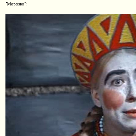
"Морозко":