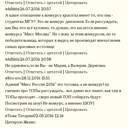
Ответить
|
Ответить с цитатой
|
Цитировать
#
Admin
26.07.2016 20:57
А какое отношение к конкурсу красоты имеет то, что она -
студентка МГУ? Это не конкурс дипломов. Если рассуждать,
как Вы, что всё куплено, то думаю, это касается именно
конкурса "Мисс Москва". Не слежу за этим конкурсом, но те
победительницы, которых я видел, не производят впечатления
самых красивых в столице.
Ответить
|
Ответить с цитатой
|
Цитировать
#
Admin
26.07.2016 20:58
Не удивлюсь, если Вы - не Мария, а Валерия. Дерягина.
Ответить
|
Ответить с цитатой
|
Цитировать
#
Кто кто
28.11.2016 15:51
Админ! "Мисс Россия 2016" это тусовка, а не конкурс! ну
смешно про ТОПы рассуждать... все давно все знают, как там в
ТОПы проходят... скоро новый ТОП собирать будут.
Посмотрим на шоу! Не конкурс, а именно ШОУ)
Ответить
|
Ответить с цитатой
|
Цитировать
#
Тоже Татарин
02.05.2016 12:16
Цитирую Женис: