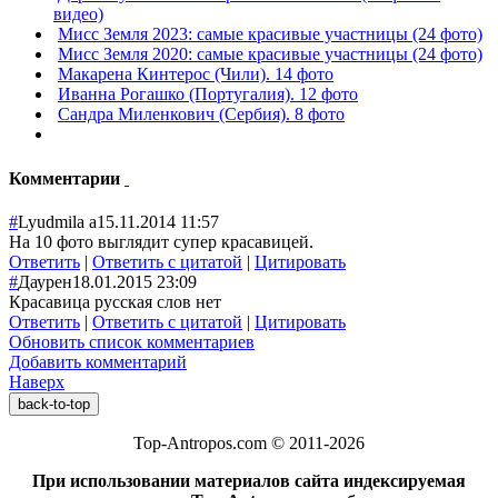
видео)
Мисс Земля 2023: самые красивые участницы (24 фото)
Мисс Земля 2020: самые красивые участницы (24 фото)
Макарена Кинтерос (Чили). 14 фото
Иванна Рогашко (Португалия). 12 фото
Сандра Миленкович (Сербия). 8 фото
Комментарии
#
Lyudmila а
15.11.2014 11:57
На 10 фото выглядит супер красавицей.
Ответить
|
Ответить с цитатой
|
Цитировать
#
Даурен
18.01.2015 23:09
Красавица русская слов нет
Ответить
|
Ответить с цитатой
|
Цитировать
Обновить список комментариев
Добавить комментарий
Наверх
back-to-top
Top-Antropos.com © 2011-2026
При использовании материалов сайта индексируемая