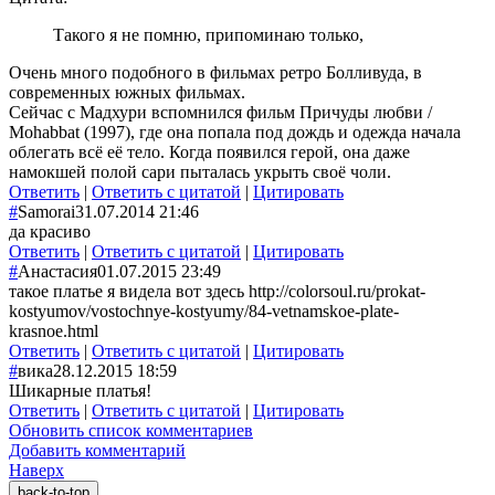
Такого я не помню, припоминаю только,
Очень много подобного в фильмах ретро Болливуда, в
современных южных фильмах.
Сейчас с Мадхури вспомнился фильм Причуды любви /
Mohabbat (1997), где она попала под дождь и одежда начала
облегать всё её тело. Когда появился герой, она даже
намокшей полой сари пыталась укрыть своё чоли.
Ответить
|
Ответить с цитатой
|
Цитировать
#
Samorai
31.07.2014 21:46
да красиво
Ответить
|
Ответить с цитатой
|
Цитировать
#
Анастасия
01.07.2015 23:49
такое платье я видела вот здесь http://colorsoul.ru/prokat-
kostyumov/vostochnye-kostyumy/84-vetnamskoe-plate-
krasnoe.html
Ответить
|
Ответить с цитатой
|
Цитировать
#
вика
28.12.2015 18:59
Шикарные платья!
Ответить
|
Ответить с цитатой
|
Цитировать
Обновить список комментариев
Добавить комментарий
Наверх
back-to-top