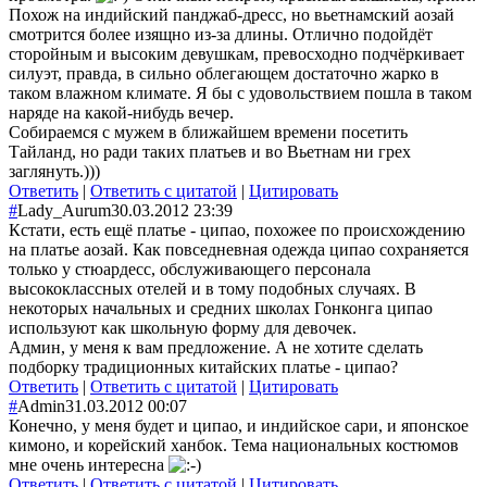
Похож на индийский панджаб-дресс, но вьетнамский аозай
смотрится более изящно из-за длины. Отлично подойдёт
сторойным и высоким девушкам, превосходно подчёркивает
силуэт, правда, в сильно облегающем достаточно жарко в
таком влажном климате. Я бы с удовольствием пошла в таком
наряде на какой-нибудь вечер.
Собираемся с мужем в ближайшем времени посетить
Тайланд, но ради таких платьев и во Вьетнам ни грех
заглянуть.)))
Ответить
|
Ответить с цитатой
|
Цитировать
#
Lady_Aurum
30.03.2012 23:39
Кстати, есть ещё платье - ципао, похожее по происхождению
на платье аозай. Как повседневная одежда ципао сохраняется
только у стюардесс, обслуживающего персонала
высококлассных отелей и в тому подобных случаях. В
некоторых начальных и средних школах Гонконга ципао
используют как школьную форму для девочек.
Админ, у меня к вам предложение. А не хотите сделать
подборку традиционных китайских платье - ципао?
Ответить
|
Ответить с цитатой
|
Цитировать
#
Admin
31.03.2012 00:07
Конечно, у меня будет и ципао, и индийское сари, и японское
кимоно, и корейский ханбок. Тема национальных костюмов
мне очень интересна
Ответить
|
Ответить с цитатой
|
Цитировать