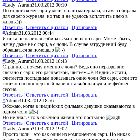
#
Lady_Aurum
31.03.2012 00:10
По индийскому сари у меня полно материала, я сама собирала
для своего журнала, но так и не удалось воплотить идею в
жизнь.)))
Ответить
|
Ответить с цитатой
|
Цитировать
#
Admin
31.03.2012 00:44
Я пока не начинал собирать материал по сари. Может быть,
начну даже не с сари, а с чоли. В случае затруднений буду
обращаться за помощью
Ответить
|
Ответить с цитатой
|
Цитировать
#
Lady_Aurum
31.03.2012 18:43
Странно, а почему именно с чоли? Ведь оно неразрывно
связано с сари: его расцветкой, шитьём...В Индии, кстати,
считается постыдным показывать одно чоли без сари, если это
конечно ни концертный вариант аля-болливуд или фейшен
сессия.
Ответить
|
Ответить с цитатой
|
Цитировать
#
Admin
31.03.2012 18:56
Обожаю, когда в индийских фильмах девушки оказываются в
одном чоли
Но не знал, что в обычной жизни это постыдно
Ответить
|
Ответить с цитатой
|
Цитировать
#
Lady_Aurum
31.03.2012 19:02
Просто чоли - это как один из компонентов сари. Но никак
отдельная одежда, если говорить о традиционном стиле