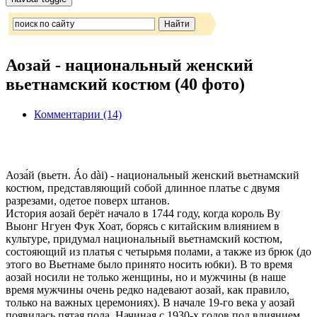
Аозай - национальный женский
вьетнамский костюм (40 фото)
Комментарии (14)
Аоза́й (вьетн. Áo dài) - национальный женский вьетнамский
костюм, представляющий собой длинное платье с двумя
разрезами, одетое поверх штанов.
История аозай берёт начало в 1744 году, когда король Ву
Выонг Нгуен Фук Хоат, борясь с китайским влиянием в
культуре, придумал национальный вьетнамский костюм,
состояющий из платья с четырьмя полами, а также из брюк (до
этого во Вьетнаме было принято носить юбки). В то время
аозай носили не только женщины, но и мужчины (в наше
время мужчины очень редко надевают аозай, как правило,
только на важных церемониях). В начале 19-го века у аозай
появилась пятая пола. Начиная с 1930-х годов под влиянием