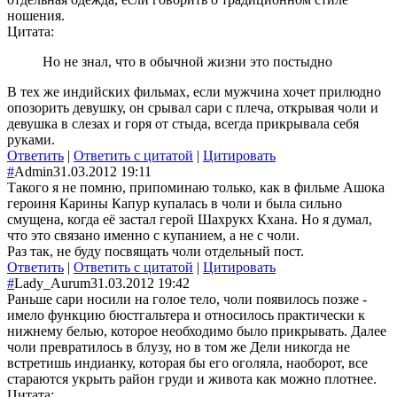
ношения.
Цитата:
Но не знал, что в обычной жизни это постыдно
В тех же индийских фильмах, если мужчина хочет прилюдно
опозорить девушку, он срывал сари с плеча, открывая чоли и
девушка в слезах и горя от стыда, всегда прикрывала себя
руками.
Ответить
|
Ответить с цитатой
|
Цитировать
#
Admin
31.03.2012 19:11
Такого я не помню, припоминаю только, как в фильме Ашока
героиня Карины Капур купалась в чоли и была сильно
смущена, когда её застал герой Шахрукх Кхана. Но я думал,
что это связано именно с купанием, а не с чоли.
Раз так, не буду посвящать чоли отдельный пост.
Ответить
|
Ответить с цитатой
|
Цитировать
#
Lady_Aurum
31.03.2012 19:42
Раньше сари носили на голое тело, чоли появилось позже -
имело функцию бюстгальтера и относилось практически к
нижнему белью, которое необходимо было прикрывать. Далее
чоли превратилось в блузу, но в том же Дели никогда не
встретишь индианку, которая бы его оголяла, наоборот, все
стараются укрыть район груди и живота как можно плотнее.
Цитата: