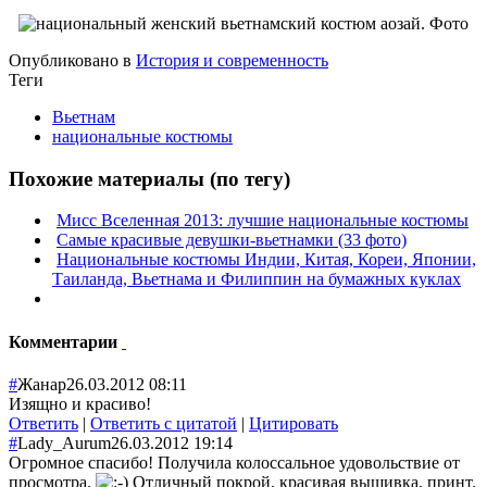
Опубликовано в
История и современность
Теги
Вьетнам
национальные костюмы
Похожие материалы (по тегу)
Мисс Вселенная 2013: лучшие национальные костюмы
Самые красивые девушки-вьетнамки (33 фото)
Национальные костюмы Индии, Китая, Кореи, Японии,
Таиланда, Вьетнама и Филиппин на бумажных куклах
Комментарии
#
Жанар
26.03.2012 08:11
Изящно и красиво!
Ответить
|
Ответить с цитатой
|
Цитировать
#
Lady_Aurum
26.03.2012 19:14
Огромное спасибо! Получила колоссальное удовольствие от
просмотра.
Отличный покрой, красивая вышивка, принт.