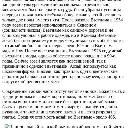
западной культуры женский аозай начал стремительно
меняться: чтобы подчеркнуть грудь, были убраны пуговицы
спереди и появилась застёжка сбоку; также у аозай остались
только две полы вместо пяти. После раскола Вьетнама в 1954
году аозай перестал использоваться в Северном
(социалистическом) Вьетнаме как слишком дорогая и не
слишком удобная в работе одежда, но в Южном Вьетнаме
аозай был по-прежнему в моде, чему немало способствало то,
что аозай любила носить первая леди Южного Вьетнама
мадам Нху. После воссоединения Вьетнама в 1975 году аозай
выходит из моды, однако обретает новое рождение в 90-е
годы. Сейчас аозай является как повседневной, так и
праздничной одеждой вьетнамок. Аозай используется как
школьная форма. В аозай, как правило, одеты вьетнамские
работницы банков, гостиниц, ресторанов, музеев, аэропортов
и других общественных мест.
Современный аозай часто отступает от канонов: может быть с
традиционным высоким воротником, но может быть и с
низким воротником или вовсе без воротника; аозай может
быть закрытым, но может иметь вырез; варьируется длина
рукавов, а также длина самого платья и высота разреза на
платье. Средняя стоимость аозай во Вьетнаме - около 40$.