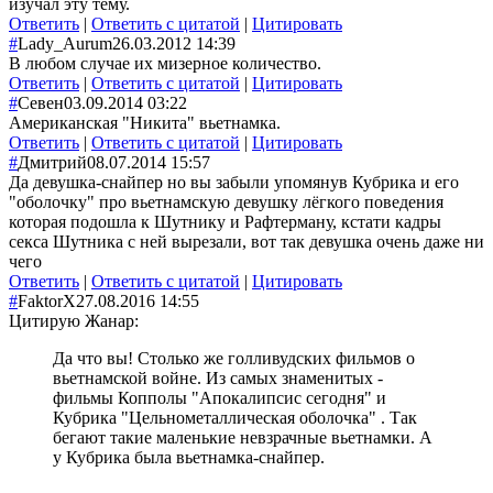
изучал эту тему.
Ответить
|
Ответить с цитатой
|
Цитировать
#
Lady_Aurum
26.03.2012 14:39
В любом случае их мизерное количество.
Ответить
|
Ответить с цитатой
|
Цитировать
#
Севен
03.09.2014 03:22
Американская "Никита" вьетнамка.
Ответить
|
Ответить с цитатой
|
Цитировать
#
Дмитрий
08.07.2014 15:57
Да девушка-снайпер но вы забыли упомянув Кубрика и его
"оболочку" про вьетнамскую девушку лёгкого поведения
которая подошла к Шутнику и Рафтерману, кстати кадры
секса Шутника с ней вырезали, вот так девушка очень даже ни
чего
Ответить
|
Ответить с цитатой
|
Цитировать
#
FaktorX
27.08.2016 14:55
Цитирую Жанар:
Да что вы! Столько же голливудских фильмов о
вьетнамской войне. Из самых знаменитых -
фильмы Копполы "Апокалипсис сегодня" и
Кубрика "Цельнометаллическая оболочка" . Так
бегают такие маленькие невзрачные вьетнамки. А
у Кубрика была вьетнамка-снайпер.