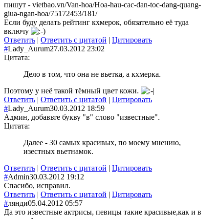
пишут - vietbao.vn/Van-hoa/Hoa-hau-cac-dan-toc-dang-quang-
giua-ngan-hoa/75172453/181/
Если буду делать рейтинг кхмерок, обязательно её туда
включу
Ответить
|
Ответить с цитатой
|
Цитировать
#
Lady_Aurum
27.03.2012 23:02
Цитата:
Дело в том, что она не вьетка, а кхмерка.
Поэтому у неё такой тёмный цвет кожи.
Ответить
|
Ответить с цитатой
|
Цитировать
#
Lady_Aurum
30.03.2012 18:59
Админ, добавьте букву "в" слово "известные".
Цитата:
Далее - 30 самых красивых, по моему мнению,
изестных вьетнамок.
Ответить
|
Ответить с цитатой
|
Цитировать
#
Admin
30.03.2012 19:12
Спасибо, исправил.
Ответить
|
Ответить с цитатой
|
Цитировать
#
лянди
05.04.2012 05:57
Да это известные актрисы, певицы такие красивые,как и в