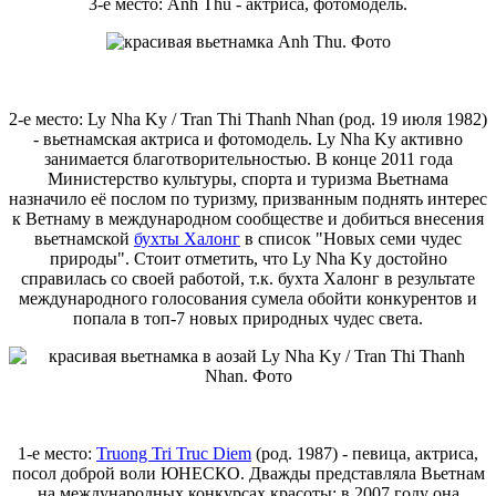
3-е место: Anh Thu - актриса, фотомодель.
2-е место: Ly Nha Ky / Tran Thi Thanh Nhan (род. 19 июля 1982)
- вьетнамская актриса и фотомодель. Ly Nha Ky активно
занимается благотворительностью. В конце 2011 года
Министерство культуры, спорта и туризма Вьетнама
назначило её послом по туризму, призванным поднять интерес
к Ветнаму в международном сообществе и добиться внесения
вьетнамской
бухты Халонг
в список "Новых семи чудес
природы". Стоит отметить, что Ly Nha Ky достойно
справилась со своей работой, т.к. бухта Халонг в результате
международного голосования сумела обойти конкурентов и
попала в топ-7 новых природных чудес света.
1-е место:
Truong Tri Truc Diem
(род. 1987) - певица, актриса,
посол доброй воли ЮНЕСКО. Дважды представляла Вьетнам
на международных конкурсах красоты: в 2007 году она