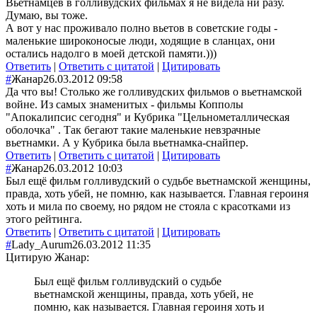
Вьетнамцев в голливудских фильмах я не видела ни разу.
Думаю, вы тоже.
А вот у нас проживало полно вьетов в советские годы -
маленькие широконосые люди, ходящие в сланцах, они
остались надолго в моей детской памяти.)))
Ответить
|
Ответить с цитатой
|
Цитировать
#
Жанар
26.03.2012 09:58
Да что вы! Столько же голливудских фильмов о вьетнамской
войне. Из самых знаменитых - фильмы Копполы
"Апокалипсис сегодня" и Кубрика "Цельнометаллическая
оболочка" . Так бегают такие маленькие невзрачные
вьетнамки. А у Кубрика была вьетнамка-снайпер.
Ответить
|
Ответить с цитатой
|
Цитировать
#
Жанар
26.03.2012 10:03
Был ещё фильм голливудский о судьбе вьетнамской женщины,
правда, хоть убей, не помню, как называется. Главная героиня
хоть и мила по своему, но рядом не стояла с красотками из
этого рейтинга.
Ответить
|
Ответить с цитатой
|
Цитировать
#
Lady_Aurum
26.03.2012 11:35
Цитирую Жанар:
Был ещё фильм голливудский о судьбе
вьетнамской женщины, правда, хоть убей, не
помню, как называется. Главная героиня хоть и