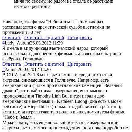
мила по своему, но рядом не стояла с красотками
из этого рейтинга.
Наверное, это фильм "Небо и земля" - там как раз
рассказывается о драматической судьбе вьетнамки на
протяжении 30 лет.
Ответить
|
Ответить с цитатой
|
Цитировать
#
Lady_Aurum
26.03.2012 11:29
Я имела в виду ни сам въетнамский народ, который
использовали для военных фильмов, а известных актрис и
актёров в Голливуде.
Ответить
|
Ответить с цитатой
|
Цитировать
#
Admin
26.03.2012 14:20
В США живёт 1,6 млн. вьетнамцев и среди них есть и
актрисы, снимающиеся в Голливуде. Например, есть
американский фильм про вьетнамских беженцев "Зелёный
дракон", который снимал американец вьетнамского
происхождения Timothy Linh Bui и там играли две
американские вьетнамки - Kathleen Luong (она есть в моём
рейтинге) и Hiep Thi Le (только что добавил её в рейтинг),
кстати, она играла главную роль в вышеупомянутом фильме
"Небо и Земля".
Может быть, есть еще довольно известные американские
актрисы вьетнамского происхождения, но я пока подробно не