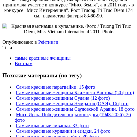
принимала участие в конкурсе "Мисс Земля", а в 2011 году - в
конкурсе "Мисс Интернешнл". Рост Truong Tri Truc Diem 174
см., параметры фигуры 83-60-90.
Опубликовано в
Рейтинги
Теги
самые красивые женщины
Вьетнам
Похожие материалы (по тегу)
Самые красивые парагвайки. 15 фото
Самые красивые женщины Ближнего Востока (50 фото)
Самые красивые женщины Судана (12 фото)
Самые красивые женщины Эмиратов (ОАЭ). 16 фото
Самые красивые женщины Саудовской Аравии. 18 фото
Мисс Ирак. Победительницы конкурса (1948-2026). 26
фото
Самые красивые ливанки. 33 фото
Самые красивые курдянки и езидки. 24 фото
Самые красивые индонезийки. 30 фото