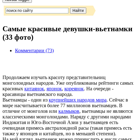
Самые красивые девушки-вьетнамки
(33 фото)
Комментарии (73)
Продолжаем изучать красоту представительниц
монголоидных народов. Уже опубликованы рейтинги самых
красивых
китаянок
,
японок
,
кореянок
. На очереди -
красавицы вьетнамского народа.
Вьетнамцы - один из
крупнейших народов мира
. Сейчас в
мире насчитывается более 77 миллионов вьетнамцев. В
отличие от монголов или
калмыков
, вьетнамцы не являются
классическими монголоидами. Наряду с другими народами
Индокитая и Юго-Восточной Азии у вьетнамцев есть
очевидная примесь австралоидной расы (такая примесь есть
также у японцев и китайцев, но в меньшей степени).
На мой взгляд, вьетнамок можно причислить к числу самых