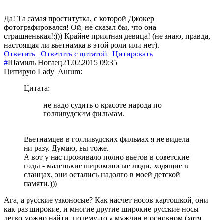
Да! Та самая проститутка, с которой Джокер
фотографировался! Ой, не сказал бы, что она
страшненькая!:))) Крайне приятная девица! (не знаю, правда,
настоящая ли вьетнамка в этой роли или нет).
Ответить
|
Ответить с цитатой
|
Цитировать
#
Шамиль Ногаец
21.02.2015 09:35
Цитирую Lady_Aurum:
Цитата:
не надо судить о красоте народа по
голливудским фильмам.
Вьетнамцев в голливудских фильмах я не видела
ни разу. Думаю, вы тоже.
А вот у нас проживало полно вьетов в советские
годы - маленькие широконосые люди, ходящие в
сланцах, они остались надолго в моей детской
памяти.)))
Ага, а русские узконосые? Как насчет носов картошкой, они
как раз широкие, и многие другие широкие русские носы
легко можно найти, почему-то у мужчин в основном (хотя