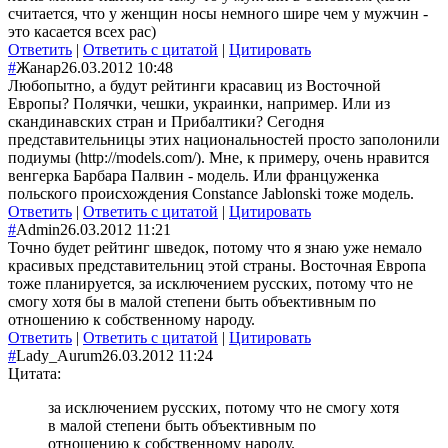
считается, что у женщин носы немного шире чем у мужчин -
это касается всех рас)
Ответить
|
Ответить с цитатой
|
Цитировать
#
Жанар
26.03.2012 10:48
Любопытно, а будут рейтинги красавиц из Восточной
Европы? Полячки, чешки, украинки, например. Или из
скандинавских стран и Прибалтики? Сегодня
представительницы этих национальностей просто заполонили
подиумы (http://models.com/). Мне, к примеру, очень нравится
венгерка Барбара Палвин - модель. Или француженка
польского происхождения Constance Jablonski тоже модель.
Ответить
|
Ответить с цитатой
|
Цитировать
#
Admin
26.03.2012 11:21
Точно будет рейтинг шведок, потому что я знаю уже немало
красивых представительниц этой страны. Восточная Европа
тоже планируется, за исключением русских, потому что не
смогу хотя бы в малой степени быть объективным по
отношению к собственному народу.
Ответить
|
Ответить с цитатой
|
Цитировать
#
Lady_Aurum
26.03.2012 11:24
Цитата:
за исключением русских, потому что не смогу хотя
в малой степени быть объективным по
отношению к собственному народу.