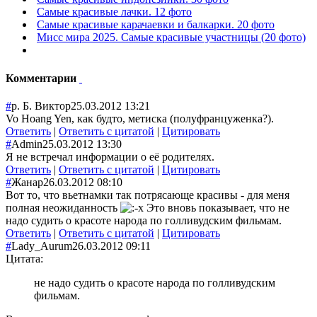
Самые красивые лачки. 12 фото
Самые красивые карачаевки и балкарки. 20 фото
Мисс мира 2025. Самые красивые участницы (20 фото)
Комментарии
#
р. Б. Виктор
25.03.2012 13:21
Vo Hoang Yen, как будто, метиска (полуфранцуженка?).
Ответить
|
Ответить с цитатой
|
Цитировать
#
Admin
25.03.2012 13:30
Я не встречал информации о её родителях.
Ответить
|
Ответить с цитатой
|
Цитировать
#
Жанар
26.03.2012 08:10
Вот то, что вьетнамки так потрясающе красивы - для меня
полная неожиданность
Это вновь показывает, что не
надо судить о красоте народа по голливудским фильмам.
Ответить
|
Ответить с цитатой
|
Цитировать
#
Lady_Aurum
26.03.2012 09:11
Цитата:
не надо судить о красоте народа по голливудским
фильмам.