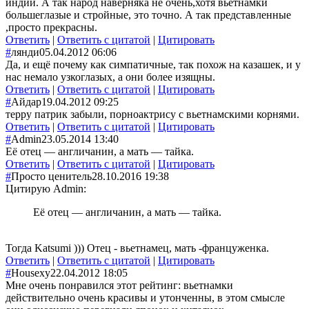
индии. А так народ наверняка не очень,хотя вьетнамки
большеглазые и стройные, это точно. А так представленные
,просто прекрасны.
Ответить
|
Ответить с цитатой
|
Цитировать
#
лянди
05.04.2012 06:06
Да, и ещё почему как симпатичные, так похож на казашек, и у
нас немало узкоглазых, а они более изящны.
Ответить
|
Ответить с цитатой
|
Цитировать
#
Айдар
19.04.2012 09:25
терру патрик забыли, порноактрису с вьетнамскими корнями.
Ответить
|
Ответить с цитатой
|
Цитировать
#
Admin
23.05.2014 13:40
Её отец — англичанин, а мать — тайка.
Ответить
|
Ответить с цитатой
|
Цитировать
#
Просто ценитель
28.10.2016 19:38
Цитирую Admin:
Её отец — англичанин, а мать — тайка.
Тогда Katsumi ))) Отец - вьетнамец, мать -француженка.
Ответить
|
Ответить с цитатой
|
Цитировать
#
Housexy
22.04.2012 18:05
Мне очень понравился этот рейтинг: вьетнамки
действительно очень красивы и утонченны, в этом смысле