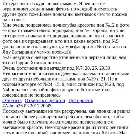
Интересный экскурс по вьетнамкам. Я решила не
ограничиваться данными фото и по каждой посмотреть
другие фото тоже.Более половины вьетнамок чем-то похожи
на казашек.
Мне очень понравилась полногубая красотка под №12 и фото
её просто замечательно подобрано, под №1 хороша, но уши
это просто - наказание природы, правильно, что на многих
фото она их прикрывает, а то ни в какие ворота, под №5
довольно приятная девушка, а моя фаворитка №6 (кстати на
Яну Батыршину чем-то похожа)))
№27 девушка с невероятно утончёнными чертами лица, чем-
то на Пэррис Хилтон похожа.
Очень фотогиенично выглядят под №7, 20, 25, 29,30
Некрасивой мне показались девушка с далеко отставленными
друг от друга небольшими глазками под №19 и 21. Не в
особом восторге от №24, 15, 9, мисс силикон под №23, под
№4 попалось случайно фото девушки без косметики-
совершенно не понравилась.
Ответить
|
Ответить с цитатой
|
Цитировать
#
Admin
26.03.2012 20:45
Поскольку вьетнамки не так раскручены, как японки, я решил
составить более расширенный рейтинг, чем обычно, чтобы
можно было получить максимальное представление о
вьетамской красоте. Некоторые красавицы из этого рейтинга
есть в посте про аозай, например, на последних 6 фото - Mai