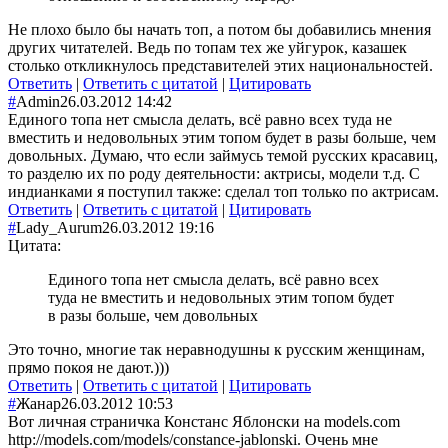
Не плохо было бы начать топ, а потом бы добавились мнения
других читателей. Ведь по топам тех же уйгурок, казашек
столько откликнулось представителей этих национальностей.
Ответить
|
Ответить с цитатой
|
Цитировать
#
Admin
26.03.2012 14:42
Единого топа нет смысла делать, всё равно всех туда не
вместить и недовольных этим топом будет в разы больше, чем
довольных. Думаю, что если займусь темой русских красавиц,
то разделю их по роду деятельности: актрисы, модели т.д. С
индианками я поступил также: сделал топ только по актрисам.
Ответить
|
Ответить с цитатой
|
Цитировать
#
Lady_Aurum
26.03.2012 19:16
Цитата:
Единого топа нет смысла делать, всё равно всех
туда не вместить и недовольных этим топом будет
в разы больше, чем довольных
Это точно, многие так неравнодушны к русским женщинам,
прямо покоя не дают.)))
Ответить
|
Ответить с цитатой
|
Цитировать
#
Жанар
26.03.2012 10:53
Вот личная страничка Констанс Яблонски на models.com
http://models.com/models/constance-jablonski. Очень мне