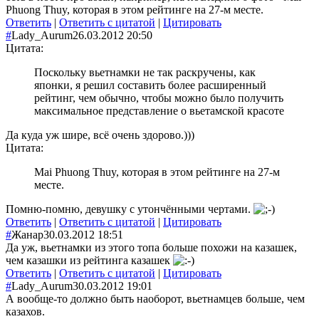
Phuong Thuy, которая в этом рейтинге на 27-м месте.
Ответить
|
Ответить с цитатой
|
Цитировать
#
Lady_Aurum
26.03.2012 20:50
Цитата:
Поскольку вьетнамки не так раскручены, как
японки, я решил составить более расширенный
рейтинг, чем обычно, чтобы можно было получить
максимальное представление о вьетамской красоте
Да куда уж шире, всё очень здорово.)))
Цитата:
Mai Phuong Thuy, которая в этом рейтинге на 27-м
месте.
Помню-помню, девушку с утончёнными чертами.
Ответить
|
Ответить с цитатой
|
Цитировать
#
Жанар
30.03.2012 18:51
Да уж, вьетнамки из этого топа больше похожи на казашек,
чем казашки из рейтинга казашек
Ответить
|
Ответить с цитатой
|
Цитировать
#
Lady_Aurum
30.03.2012 19:01
А вообще-то должно быть наоборот, вьетнамцев больше, чем
казахов.