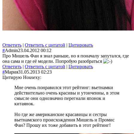
Ответить
|
Ответить с цитатой
|
Цитировать
#
Admin
23.04.2012 00:12
Про Мишель Фан я знал раньше, но я поначалу запутался, где
она сама и где её модели. Попробую разобраться
Ответить
|
Ответить с цитатой
|
Цитировать
#
Мария
31.05.2013 02:23
Цитирую Housexy:
Мне очень понравился этот рейтинг: вьетнамки
действительно очень красивы и утонченны, в этом
смысле они однозначно перегнали японок и
китаянок.
Но где же американские красавицы и сестры
вьетнамского происхождения Мишель и Промис
Фан? Прошу их тоже добавить в этот рейтинг!