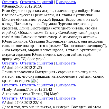
Ответить
|
Ответить с цитатой
|
Цитировать
#
Жанар
26.03.2012 20:56
Если будет топ русских актрис, надеюсь туда войдут Нина
Иванова - русская Грейс Келли, и Наталья Кустинская.
Многие её называют русской Брижит Бардо, хотя, на мой
взгляд, Наталья лучше. Людмила Чурсина потрясающе
красивая, Элина Быстрицкая (хотя где-то читала, что она
еврейка). Обожаю также Татьяну Самойлову, такой разрез
глаз! Анна Самохина тоже супер. А из молодых актрис -
Юлия Снигирь, Светлана Ходченкова (правда, она похудела
сильно, мне она нравится в фильме "Благословите женщину"),
Лиза Боярская, Мария Александрова, Татьяна Арнтгольц и
актриса сериалов Юлия Зимина, которая сейчас ведёт
программу "Доброе утро".
Ответить
|
Ответить с цитатой
|
Цитировать
#
Admin
26.03.2012 21:25
Элина Авраамовна Быстрицкая - еврейка и по отцу и по
матери, так что она кандидат на включение в рейтинг самых
красивых евреек
Ответить
|
Ответить с цитатой
|
Цитировать
#
Lady_Aurum
27.03.2012 21:42
А как вам вьетка Trương Thị May?
Ответить
|
Ответить с цитатой
|
Цитировать
#
Admin
27.03.2012 22:14
Дело в том, что она не вьетка, а кхмерка. Вот здесь об этом