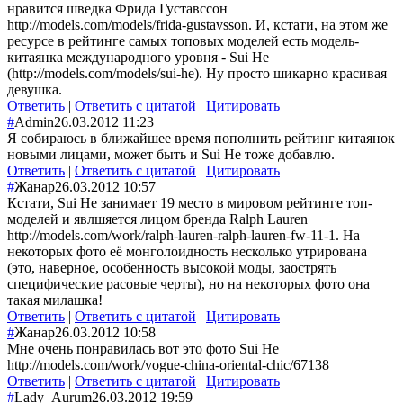
нравится шведка Фрида Густавссон
http://models.com/models/frida-gustavsson. И, кстати, на этом же
ресурсе в рейтинге самых топовых моделей есть модель-
китаянка международного уровня - Sui He
(http://models.com/models/sui-he). Ну просто шикарно красивая
девушка.
Ответить
|
Ответить с цитатой
|
Цитировать
#
Admin
26.03.2012 11:23
Я собираюсь в ближайшее время пополнить рейтинг китаянок
новыми лицами, может быть и Sui He тоже добавлю.
Ответить
|
Ответить с цитатой
|
Цитировать
#
Жанар
26.03.2012 10:57
Кстати, Sui He занимает 19 место в мировом рейтинге топ-
моделей и явлшяется лицом бренда Ralph Lauren
http://models.com/work/ralph-lauren-ralph-lauren-fw-11-1. На
некоторых фото её монголоидность несколько утрирована
(это, наверное, особенность высокой моды, заострять
специфические расовые черты), но на некоторых фото она
такая милашка!
Ответить
|
Ответить с цитатой
|
Цитировать
#
Жанар
26.03.2012 10:58
Мне очень понравилась вот это фото Sui He
http://models.com/work/vogue-china-oriental-chic/67138
Ответить
|
Ответить с цитатой
|
Цитировать
#
Lady_Aurum
26.03.2012 19:59