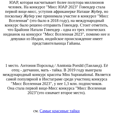
ЮАР, которая насчитывает более полутора миллионов
человек. На конкурсе "Мисс ЮАР 2023" Говендер стала
первой вице-мисс, уступив африканерке Наташе Жубер, но
поскольку Жубер уже принимала участие в конкурсе "Мисс
Вселенная" (это было в 2018 году), на международный
конкурс было решено отправить Говендер. Стоит отметить,
что Брайони Натали Говендер - одна из трех этнических
индианок на конкурсе "Мисс Вселенная 2023", помимо нее и
девушки из Индии, индийское происхождение имеет
представительница Гайаны.
1 место. Антония Порсильд / Anntonia Porsild (Таиланд). Её
отец - датчанин, мать - тайка. В 2019 году выиграла
международный конкурс красоты Miss Supranational. Является
самой популярной в Инстаграме среди участниц конкурса
"Мисс Вселенная 2023", у нее 1,3 млн. подписчиков.
Она стала первой вице-Мисс конкурса "Мисс Вселенная
2023"(это означает второе место).
см.
Самые красивые тайки