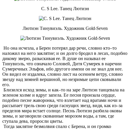
C. S Lee. Танец Лютиэн
Лютиэн Тинувиэль. Художник Gold-Seven
Но она исчезла, а Берен потерял дар речи, словно кто–то
наложил на него заклятие; и он долго бродил в лесах, подобно
дикому зверю, разыскивая ее. В душе он называл ее
Тинувиэль, что означало Соловей, Дитя Сумерек в наречии
Сумеречных Эльфов, ибо другого имени он не знал для нее.
Он видел ее издалека, словно лист на осеннем ветру, словно
звезду над зимней вершиной, но незримые цепи сковывали
его.
Близился исход зимы, и как–то на заре Лютиэн танцевала на
зеленом холме и вдруг запела. Ее песня пронзала сердце,
подобно песне жаворонка, что взлетает над вратами ночи и
рассыпает трель свою среди гаснущих звезд, видя, как из–за
пределов мира встает солнце. Песнь Лютиэн разбила оковы
зимы, и заговорили скованные морозом воды, а там, где
ступала дева, проросли цветы.
Тогда заклятие безмолвия спало с Берена, и он громко