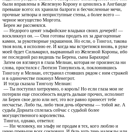
были вправлены в Железную Корону и ценились в Ангбанде
превыше всего: их хранили балроги и бесчисленные мечи,
прочные затворы и неприступные стены, а более всего —
черное могущество Моргота.
Берен же рассмеялся.
— Недорого ценят эльфийские владыки своих дочерей! —
воскликнул он. — Они готовы продать их за драгоценные
камни, за рукотворные украшения. Но если, о Тингол, такова
твоя воля, я исполню ее. И когда мы встретимся вновь, в руке
моей будет Сильмарил, вырванный из Железной Короны, ибо
не последний раз видишь ты Берена, сына Барахира!
Затем он взглянул в глаза Мелиан, которая не произнесла ни
слова, простился с Лютиэн Тинувиэль и, поклонившись
Тинголу и Мелиан, отстранил стоявших рядом с ним стражей
и в одиночестве покинул Менегрот.
И тогда сказала Тинголу Мелиан:
— Ты поступил хитроумно, о король! Но если глаза мои не
потеряли еще способность видеть дальше прочих, исполнит
ли Берен свое дело или нет, это все равно принесет тебе
несчастье. Либо ты, либо твоя дочь обречены — тобой же. А
судьба Дориата сплелась сейчас с судьбой более
могущественного королевства.
Тингол, однако, ответил:
— Ни человеку, ни эльфу не продам я тех, кого люблю и
ценю превыше всех сокровищ. И будь хоть тень надежды или