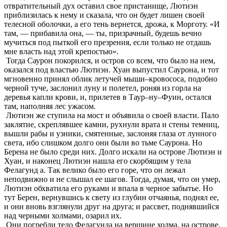
отвратительный дух оставил свое пристанище, Лютиэн
приблизилась к нему и сказала, что он будет лишен своей
телесной оболочки, а его тень вернется, дрожа, к Морготу. «И
там, — прибавила она, — ты, призрачный, будешь вечно
мучиться под пыткой его презрения, если только не отдашь
мне власть над этой крепостью».
Тогда Саурон покорился, и остров со всем, что было на нем,
оказался под властью Лютиэн. Хуан выпустил Саурона, и тот
мгновенно принял облик летучей мыши–кровососа, подобно
черной туче, заслонил луну и полетел, роняя из горла на
деревья капли крови, и, прилетев в Таур–ну–Фуин, остался
там, наполняя лес ужасом.
Лютиэн же ступила на мост и объявила о своей власти. Пало
заклятие, скреплявшее камни, рухнули врата и стены темниц,
вышли рабы и узники, смятенные, заслоняя глаза от лунного
света, ибо слишком долго они были во тьме Саурона. Но
Берена не было среди них. Долго искали на острове Лютиэн и
Хуан, и наконец Лютиэн нашла его скорбящим у тела
Фелагунд а. Так велико было его горе, что он лежал
неподвижно и не слышал ее шагов. Тогда, думая, что он умер,
Лютиэн обхватила его руками и впала в черное забытье. Но
тут Берен, вернувшись к свету из глубин отчаянья, поднял ее,
и они вновь взглянули друг на друга; и рассвет, поднявшийся
над черными холмами, озарил их.
Они погребли тело Фелагунда на вершине холма, на острове,