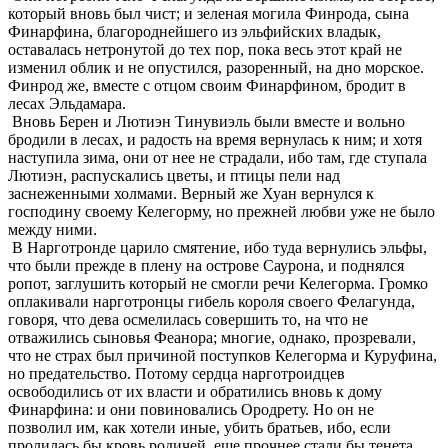
который вновь был чист; и зеленая могила Финрода, сына
Финарфина, благороднейшего из эльфийских владык,
оставалась нетронутой до тех пор, пока весь этот край не
изменил облик и не опустился, разоренный, на дно морское.
Финрод же, вместе с отцом своим Финарфином, бродит в
лесах Эльдамара.
Вновь Берен и Лютиэн Тинувиэль были вместе и вольно
бродили в лесах, и радость на время вернулась к ним; и хотя
наступила зима, они от нее не страдали, ибо там, где ступала
Лютиэн, распускались цветы, и птицы пели над
заснеженными холмами. Верный же Хуан вернулся к
господину своему Келегорму, но прежней любви уже не было
между ними.
В Нарготронде царило смятение, ибо туда вернулись эльфы,
что были прежде в плену на острове Саурона, и поднялся
ропот, заглушить который не смогли речи Келегорма. Громко
оплакивали нарготронцы гибель короля своего Фелагунда,
говоря, что дева осмелилась совершить то, на что не
отважились сыновья Феанора; многие, однако, прозревали,
что не страх был причиной поступков Келегорма и Куруфина,
но предательство. Потому сердца нарготроидцев
освободились от их власти и обратились вновь к дому
Финарфина: и они повиновались Ородрету. Но он не
позволил им, как хотели иные, убить братьев, ибо, если
пролилась бы кровь родичей, еще прочнее стали бы тенета