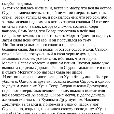
скорбел над ним.
В тот час явилась Лютиэн и, встав на мосту, что вел на остров
Саурона, запела песнь, которой не могли сдержать каменные
стены. Берен услышал ее, и показалось ему, что это сон, ибо
звезды засияли над ним и в ветвях запели соловьи. И в ответ
он спел песню–вызов, которую сложил, воспевая Серп
валаров, Семь Звезд, что Варда поместила в небе над
северными землями в знак того, что Моргот будет низвергнут.
Затем силы покинули его, и он погрузился во тьму.
Но Лютиэн услыхала его голос и пропела песню еще
большей силы. Завыли волки, и остров содрогнулся. Саурон
стоял в башне, погруженный в свои черные думы, но,
заслышав голос ее, усмехнулся, ибо знал, что это дочь
Мелиан. Слава о красоте и дивном пении Лютиэн давно уже
вышла за пределы Дориата. Решил Саурон захватить ее в плен
и отдать Морготу, ибо награда была бы щедра.
И вот он послал на мост волка, но Хуан бесшумно и быстро
убил его. Одного за другим посылал волков Саурон, и одного
за другим душил их Хуан. Тогда Саурон выслал Дра́углуина,
страшного зверя, закосневшего во зле, вождя и повелителя
всех волколаков Ангбанда. Он был могуч, и долго длилась
жестокая схватка меж Хуаном и Драуглуином. Наконец
Драуглуин вырвался и, прибежав в башню, издох у ног
Саурона, но, издыхая, прохрипел своему господину: «Хуан
здесь!» Саурону, как и многим, было ведомо, какая судьба