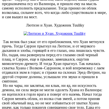
предназначена псу из Валинора, и пришло ему на мысль
самому исполнить предсказание. Тогда принял он облик
волколака, сильнее всех, что когда–либо существовали в мире,
и сам вышел на мост.
Лютиэн и Хуан. Художник Tuuliky
Так велик был ужас от его приближения, что Хуан метнулся
прочь. Тогда Саурон прыгнул на Лютиэн, и от мерзкого
дыхания и злобы, горящей в его глазах, она лишилась чувств.
Но, падая, она развернула перед его глазами свой черный
плащ, и Саурон, еще в прыжке, замешкался, ощутив
мимолетную дремоту. И тогда Хуан прыгнул. Так началась
схватка Хуана с Волком–Сауроном, и вой вперемежку с лаем
отдавался эхом в горах; и стражи на склонах Эред–Ветрин, на
другой стороне долины, услышали эти звуки и пришли в
смятение.
Но ни чары, ни заклятья, ни клык, ни яд, ни искусность
демона, ни сила зверя не могли одолеть Хуана из Валинора:
он вцепился в горло врага и поверг его наземь. Начал тогда
Саурон менять облик, из волка став змеей, а потом приняв
свой обычный вид, но не мог избавиться от хватки Хуана
иначе, как только покинув совершенно свое тело. Едва его