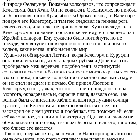
Финроде Фелагунде. Вожаком волкодавов, что сопровождали
Келегорма, был Хуан. Он не родился в Средиземье, но прибыл
из Благословенного Края, ибо сам Оромэ некогда в Валиноре
подарил его Келегорму, и там пес следовал за пением рога
своего господина, пока не пришло лихо. Хуан последовал за
Келегормом в изгнание и остался верен ему, но и на него пал
Жребий нолдоров. Ему суждено было погибнуть, но не
прежде, чем вступит он в единоборство с сильнейшим из
волков, какие когда–либо населяли мир.
Хуан–то и обнаружил Лютиэн, когда Келегорм и Куруфин
остановились на отдых у западных рубежей Дориата, а она
пробиралась меж деревьев, подобно тени, застигнутой
солнечным светом, ибо ничто живое не могло укрыться от его
взора и нюха, никакое волшебство не могло помешать ему, и
он не спал ни днем ни ночью. Он привел Лютиэн к
Келегорму, и она, узнав, что тот — принц нолдоров и враг
Моргота, обрадовалась и, сбросив плащ, назвала себя. Так
велика была ее внезапно заблиставшая под лучами солнца
красота, что Келегорм мгновенно влюбился в нее; но
заговорил он с ней учтиво и пообещал, что поможет ей, если
сейчас она поедет с ним в Нарготронд. Однако ни словом не
обмолвился он ни о том, что знает Берена и цель его, ни о том,
что близко его касается.
Так они, прервав охоту, вернулись в Нарготронд, и Лютиэн
была обманута, ибо братья отняли у нее плащ и держали