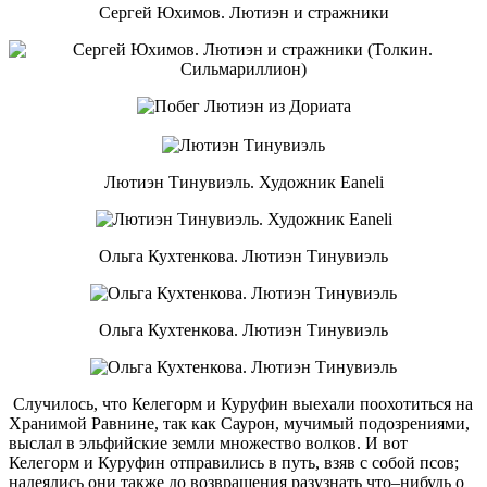
Сергей Юхимов. Лютиэн и стражники
Лютиэн Тинувиэль. Художник Eaneli
Ольга Кухтенкова. Лютиэн Тинувиэль
Ольга Кухтенкова. Лютиэн Тинувиэль
Случилось, что Келегорм и Куруфин выехали поохотиться на
Хранимой Равнине, так как Саурон, мучимый подозрениями,
выслал в эльфийские земли множество волков. И вот
Келегорм и Куруфин отправились в путь, взяв с собой псов;
надеялись они также до возвращения разузнать что–нибудь о