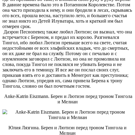
В давние времена было это в Потаенном Королевстве. Потом
она часто приходила к нему, и они бродили в лесах, скрываясь
ото всех, прошла весна, наступило лето, и большего счастья
не знал никто из Детей Илуватара, хоть и краткий им был
отмерен срок.
Даэрон Песнопевец также любил Лютиэн; он вызнал, что она
встречается с Береном, и предал их королю. Разгневался
Тингол, ибо любил Лютиэн превыше всего на свете, считая
недостойными ее всех эльфийских владык, что до смертных,
он их даже не брал на службу. Потому он с печалью и с
изумлением заговорил с Лютиэн, но она не промолвила ни
слова, покуда Тингол не поклялся не убивать Берена и не
заключать его в темницу. И все же он послал своих слуг,
приказав взять его и доставить в Менегрот как преступника;
однако Лютиэн, упредив их, сама привела Берена к трону
Тингола, словно он был почетным гостем.
Anke-Katrin Eiszmann. Берен и Лютиэн перед троном Тингола
и Мелиан
Юлия Лязгина. Берен и Лютиэн перед троном Тингола и
Мелиан