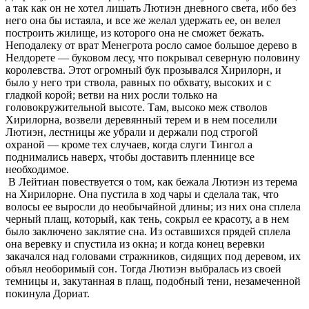
а так как он не хотел лишать Лютиэн дневного света, ибо без
него она бы истаяла, и все же желал удержать ее, он велел
построить жилище, из которого она не сможет бежать.
Неподалеку от врат Менегрота росло самое большое дерево в
Нелдорете — буковом лесу, что покрывал северную половину
королевства. Этот огромный бук прозывался Хирилорн, и
было у него три ствола, равных по обхвату, высоких и с
гладкой корой; ветви на них росли только на
головокружительной высоте. Там, высоко меж стволов
Хирилорна, возвели деревянный терем и в нем поселили
Лютиэн, лестницы же убрали и держали под строгой
охраной — кроме тех случаев, когда слуги Тингол а
поднимались наверх, чтобы доставить пленнице все
необходимое.
В Лейтиан повествуется о том, как бежала Лютиэн из терема
на Хирилорне. Она пустила в ход чары и сделала так, что
волосы ее выросли до необычайной длины; из них она сплела
черный плащ, который, как тень, сокрыл ее красоту, а в нем
было заключено заклятие сна. Из оставшихся прядей сплела
она веревку и спустила из окна; и когда конец веревки
закачался над головами стражников, сидящих под деревом, их
объял необоримый сон. Тогда Лютиэн выбралась из своей
темницы и, закутанная в плащ, подобный тени, незамеченной
покинула Дориат.