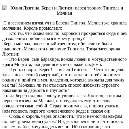
С презрением взглянул на Берена Тингол, Мелиан же хранила
молчание. Король промолвил:
— Кто ты, что осмелился по–воровски прокрасться сюда и без
дозволения приблизиться к моему трону?
Берен молчал, охваченный трепетом, ибо велики были
пышность Менегрота и величие Тингола. Тогда заговорила
Лютиэн:
— Это Берен, сын Барахира, вождя людей и могущественного
врага Моргота, чьи деяния воспеты даже эльфами.
— Пусть говорит Берен! — велел Тингол. — Чего ты ищешь
здесь, несчастный смертный, и что заставило тебя покинуть
родину и прийти в мои владения, которые закрыты для таких,
как ты? Можешь ли ты отыскать способ избежать сурового
наказания за дерзость и глупость?
Тогда Берен поднял голову и увидел глаза Лютиэн, а потом
перевел взгляд на Мелиан, и почудилось ему, что слова
рождаются сами собой. Страх покинул его, и проснулась в
нем гордость первого человеческого рода; и сказал он:
— Сюда, о король, через опасности, что и немногим эльфам
по плечу, вела меня судьба.' И здесь нашел я не то, что искал,
но чем, найдя, хочу владеть вечно. Ибо сокровище это