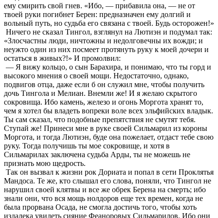
ему смирить свой гнев. «Ибо, — прибавила она, — не от
твоей руки погибнет Берен: предназначен ему долгий и
вольный путь, но судьба его связана с твоей. Будь осторожен!»
Ничего не сказал Тингол, взглянул на Лютиэн и подумал так:
«Злосчастны люди, ничтожны и недолговечны их вожди; и
неужто один из них посмеет протянуть руку к моей дочери и
остаться в живых?!» И промолвил:
— Я вижу кольцо, о сын Барахира, и понимаю, что ты горд и
высокого мнения о своей мощи. Недостаточно, однако,
подвигов отца, даже если б он служил мне, чтобы получить
дочь Тингола и Мелиан. Внемли же! И я желаю скрытого
сокровища. Ибо камень, железо и огонь Моргота хранят то,
чем я хотел бы владеть вопреки воле всех эльфийских владык.
Ты сам сказал, что подобные препятствия не смутят тебя.
Ступай же! Принеси мне в руке своей Сильмарил из короны
Моргота, и тогда Лютиэн, буде она пожелает, отдаст тебе свою
руку. Тогда получишь ты мое сокровище, и хотя в
Сильмарилах заключена судьба Арды, ты не можешь не
признать мою щедрость.
Так он вызвал к жизни рок Дориата и попал в сети Проклятья
Мандоса. Те же, кто слышал его слова, поняли, что Тингол не
нарушил своей клятвы и все же обрек Берена на смерть; ибо
знали они, что вся мощь нолдоров еще тех времен, когда не
была прорвана Осада, не смогла достичь того, чтобы хоть
издалека увидеть сияние Феаноровых Сильмарилов. Ибо они