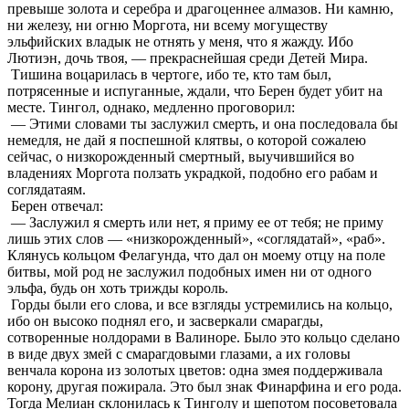
превыше золота и серебра и драгоценнее алмазов. Ни камню,
ни железу, ни огню Моргота, ни всему могуществу
эльфийских владык не отнять у меня, что я жажду. Ибо
Лютиэн, дочь твоя, — прекраснейшая среди Детей Мира.
Тишина воцарилась в чертоге, ибо те, кто там был,
потрясенные и испуганные, ждали, что Берен будет убит на
месте. Тингол, однако, медленно проговорил:
— Этими словами ты заслужил смерть, и она последовала бы
немедля, не дай я поспешной клятвы, о которой сожалею
сейчас, о низкорожденный смертный, выучившийся во
владениях Моргота ползать украдкой, подобно его рабам и
соглядатаям.
Берен отвечал:
— Заслужил я смерть или нет, я приму ее от тебя; не приму
лишь этих слов — «низкорожденный», «соглядатай», «раб».
Клянусь кольцом Фелагунда, что дал он моему отцу на поле
битвы, мой род не заслужил подобных имен ни от одного
эльфа, будь он хоть трижды король.
Горды были его слова, и все взгляды устремились на кольцо,
ибо он высоко поднял его, и засверкали смарагды,
сотворенные нолдорами в Валиноре. Было это кольцо сделано
в виде двух змей с смарагдовыми глазами, а их головы
венчала корона из золотых цветов: одна змея поддерживала
корону, другая пожирала. Это был знак Финарфина и его рода.
Тогда Мелиан склонилась к Тинголу и шепотом посоветовала