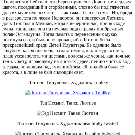
Говорится в Лейтиан, что Берен пришел в Дориат нетвердым
шагом, поседевший и сгорбленный, словно бы под тяжестью
долгих мучительных лет, — так тяжел был его путь. Но, бродя
в разгаре лета по лесам Нелдорета, он повстречал Лютиэн,
дочь Тингола и Мелиан, когда в вечерний час, при восходе
луны, танцевала она на неувядающих травах прибрежных
полян Эсгалдуина. Тогда память о перенесенных муках
покинула его, и был он очарован, ибо Лютиэн была
прекраснейшей среди Детей Илуватара. Ее одеяние было
голубым, как ясное небо, а глаза темны, как звездная ночь,
плащ усеян золотыми цветами, волосы же черны, как ночные
тени. Свету, играющему на листьях дерев, пению чистых вод,
звездам, встающим над туманной землей, подобна была ее
красота, а в лице ее был сияющий свет.
Лютиэн Тинувиэль. Художник Tuuliky
Тед Несмит. Танец Лютиэн
Лютиэн Тинувиэль. Художник beautifully-twisted