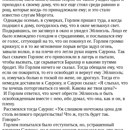
приходил к своему дому, что все еще стоял среди равнин и
рощ, которые когда–то принадлежали ему; и это стало
известно слугам Моргота.
Однажды осенью, в сумерках, Горлим пришел туда, а когда
подошел к дому, почудилось ему, что в окне мелькнул свет.
Подкравшись, он заглянул в окно и увидел Эйлинэль. Лицо ее
было измождено голодом и страданиями, и послышался ему
ее голос, сетующий на то, что он покинул ее. Горлим громко
крикнул; и в то же мгновение порыв ветра задул огонь,
завыли волки, и на плечи его легли руки ищеек Саурона. Так
был схвачен Горлим: его приволокли в лагерь и пытали,
чтобы вызнать, где скрывается Барахир и какими путями
бродит. Но Горлим ничего не сказал. Тогда обещали ему, что
если он покорится, то его освободят и вернут ему Эйлинэль;
и, измучась болью и тоской по жене, он дрогнул. Тогда его
немедля доставили к Саурону, и Саурон сказал: «Я слыхал, что
ты хочешь поторговаться со мной. Какова же твоя цена?»
И Горлим ответил, что хочет обрести Эйлинэль и быть
освобожденным вместе с нею, ибо думал, что она, как и он, в
плену.
Рассмеялся тогда Саурон: «Уж слишком ничтожна цена для
столь великого предательства! Что ж, пусть будет так.
Говори!»
Горлим попытался было отступиться, но, устрашенный
взглядом Саурона, он в конце концов рассказал все, что знал.