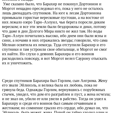
Уже сказано было, что Барахир не покинул Дортонион и
Моргот нещадно преследовал его, пока у него не осталось
лишь двенадцать спутников. На юге к лесам Дортониона
примыкали гористые вересковые пустоши, а на востоке от
них лежало озеро Тарн–Аэлуил, чьи берега поросли диким
вереском; и все эти земли были бездорожны и дики, потому
что даже в дни Долгого Мира никто не жил там. Но воды
Тарн–Аэлуи почитались высоко, ибо днем они были ясны и
сини, а ночами в них отражались звезды; говорили, что сама
Мелиан освятила их некогда. Туда отступили Барахир и его
спутники и там устроили свое обиталище, и Моргот не смог
их найти. Но слухи о деяниях Барахира и его воинов
расходились повсюду, и вот Моргот велел Саурону отыскать
их и уничтожить.
Среди спутников Барахира был Горлим, сын Ангрима. Жену
его звали Эйлинэль, и велика была их любовь, пока не
грянула беда. Однажды Горлим, вернувшись с порубежных
стычек, увидел, что дом его разграблен и пуст, а жена исчезла;
и не знал он, убили ее или увели в рабство. Тогда он ушел к
Барахиру и среди его воинов был самым отчаянным и
жестоким; но сомнение грызло его сердце, ибо думал он, что
Эйлинэль, быть может, жива. Порой он тайно уходил один и