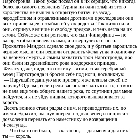
Нарготронда. Такой ужас посеял он в их сердцах, что никогда
более до самого появления Турина ни один эльф из этого
королевства не вышел в открытую битву: из засад,
чародейством и отравленными дротиками преследовали они
всех пришельцев, позабыв об узах родства. Так низко пали
они, отринув величие и свободу предков, и тень легла на их
земли. Сейчас же они роптали, что сын Финарфина — не
валар, чтобы повелевать ими, и отвернулись от него.
Проклятие Мандоса сделало свое дело, и у братьев зародились
черные мысли: они решили отправить Фелагунда в одиночку
на верную смерть, а самим захватить трон Нарготронда, ибо
они были из древнейшего рода нолдорских принцев.
Фелагунд же, видя, что покинут всеми, снял серебряный
венец Нарготронда и бросил себе под ноги, воскликнув:
— Нарушайте данную мне присягу, я же клятвы своей не
нарушу! Однако, если среди вас остался хоть кто–то, на кого
не пала еще тень общего нашего рока, то спутники для меня
найдутся, и я не уйду нищим, которого вышвыривают за
ворота.
Десять воинов стали рядом с ним, и предводитель их, по
имени Эдрахил, шагнув вперед, поднял венец и попросил
дозволения передать его наместнику до возвращения
Фелагунда.
— Что бы то ни было, — сказал он, — для меня и для них
ты — король.