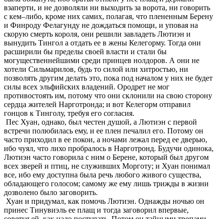
взаперти, и не дозволяли ни выходить за ворота, ни говорить
с кем–либо, кроме них самих, полагая, что плененным Берену
и Финроду Фелагунду не дождаться помощи, и уповая на
скорую смерть короля, они решили завладеть Лютиэн и
вынудить Тингол а отдать ее в жены Келегорму. Тогда они
расширили бы пределы своей власти и стали бы
могущественнейшими среди принцев нолдоров. А они не
хотели Сильмарилов, будь то силой или хитростью, ни
позволять другим делать это, пока под началом у них не будет
силы всех эльфийских владений. Ородрет не мог
противостоять им, потому что они склонили на свою сторону
сердца жителей Нарготронда; и вот Келегорм отправил
гонцов к Тинголу, требуя его согласия.
Пес Хуан, однако, был честен душой, а Лютиэн с первой
встречи полюбилась ему, и ее плен печалил его. Потому он
часто приходил в ее покои, а ночами лежал перед ее дверью,
ибо чуял, что лихо пробралось в Нарготронд. Будучи одинока,
Лютиэн часто говорила с ним о Берене, который был другом
всех зверей и птиц, не служивших Морготу; и Хуан понимал
все, ибо ему доступна была речь любого живого существа,
обладающего голосом; самому же ему лишь трижды в жизни
дозволено было заговорить.
Хуан и придумал, как помочь Лютиэн. Однажды ночью он
принес Тинувиэль ее плащ и тогда заговорил впервые,
советуя ей, как надо поступать. Потом он тайными тропами