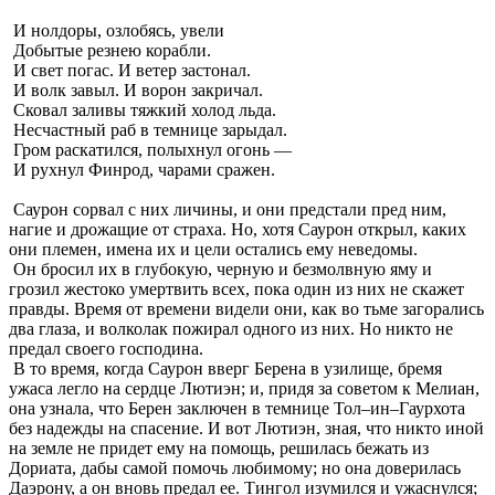
И нолдоры, озлобясь, увели
Добытые резнею корабли.
И свет погас. И ветер застонал.
И волк завыл. И ворон закричал.
Сковал заливы тяжкий холод льда.
Несчастный раб в темнице зарыдал.
Гром раскатился, полыхнул огонь —
И рухнул Финрод, чарами сражен.
Саурон сорвал с них личины, и они предстали пред ним,
нагие и дрожащие от страха. Но, хотя Саурон открыл, каких
они племен, имена их и цели остались ему неведомы.
Он бросил их в глубокую, черную и безмолвную яму и
грозил жестоко умертвить всех, пока один из них не скажет
правды. Время от времени видели они, как во тьме загорались
два глаза, и волколак пожирал одного из них. Но никто не
предал своего господина.
В то время, когда Саурон вверг Берена в узилище, бремя
ужаса легло на сердце Лютиэн; и, придя за советом к Мелиан,
она узнала, что Берен заключен в темнице Тол–ин–Гаурхота
без надежды на спасение. И вот Лютиэн, зная, что никто иной
на земле не придет ему на помощь, решилась бежать из
Дориата, дабы самой помочь любимому; но она доверилась
Даэрону, а он вновь предал ее. Тингол изумился и ужаснулся;