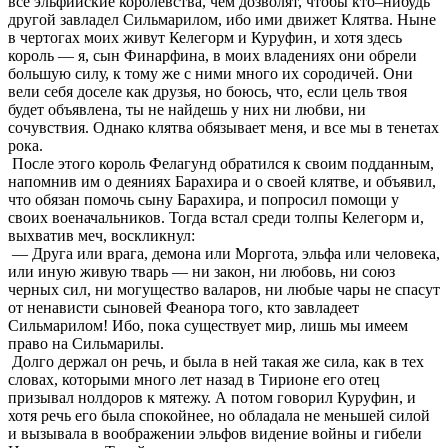
все эльфийские королевства, чем дозволят, чтобы кто–нибудь
другой завладел Сильмарилом, ибо ими движет Клятва. Ныне
в чертогах моих живут Келегорм и Куруфин, и хотя здесь
король — я, сын Финарфина, в моих владениях они обрели
большую силу, к тому же с ними много их сородичей. Они
вели себя доселе как друзья, но боюсь, что, если цель твоя
будет объявлена, ты не найдешь у них ни любви, ни
сочувствия. Однако клятва обязывает меня, и все мы в тенетах
рока.
После этого король Фелагунд обратился к своим подданным,
напомнив им о деяниях Барахира и о своей клятве, и объявил,
что обязан помочь сыну Барахира, и попросил помощи у
своих военачальников. Тогда встал среди толпы Келегорм и,
выхватив меч, воскликнул:
— Друга или врага, демона или Моргота, эльфа или человека,
или иную живую тварь — ни закон, ни любовь, ни союз
черных сил, ни могущество валаров, ни любые чары не спасут
от ненависти сыновей Феанора того, кто завладеет
Сильмарилом! Ибо, пока существует мир, лишь мы имеем
право на Сильмарилы.
Долго держал он речь, и была в ней такая же сила, как в тех
словах, которыми много лет назад в Тирионе его отец
призывал нолдоров к мятежу. А потом говорил Куруфин, и
хотя речь его была спокойнее, но обладала не меньшей силой
и вызывала в воображении эльфов видение войны и гибели