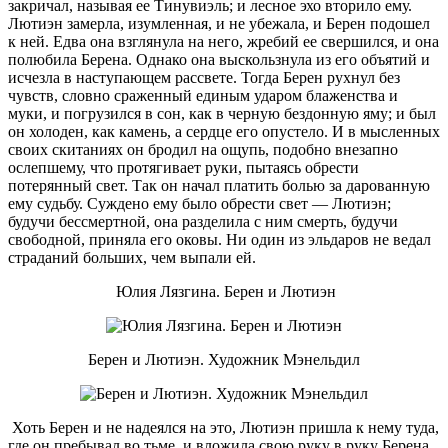
закричал, называя ее Тинувиэль; и лесное эхо вторило ему.
Лютиэн замерла, изумленная, и не убежала, и Берен подошел
к ней. Едва она взглянула на него, жребий ее свершился, и она
полюбила Берена. Однако она выскользнула из его объятий и
исчезла в наступающем рассвете. Тогда Берен рухнул без
чувств, словно сраженный единым ударом блаженства и
муки, и погрузился в сон, как в черную бездонную яму; и был
он холоден, как камень, а сердце его опустело. И в мысленных
своих скитаниях он бродил на ощупь, подобно внезапно
ослепшему, что протягивает руки, пытаясь обрести
потерянный свет. Так он начал платить болью за дарованную
ему судьбу. Суждено ему было обрести свет — Лютиэн;
будучи бессмертной, она разделила с ним смерть, будучи
свободной, приняла его оковы. Ни один из эльдаров не ведал
страданий больших, чем выпали ей.
Юлия Лязгина. Берен и Лютиэн
Берен и Лютиэн. Художник Мэнельдил
Хоть Берен и не надеялся на это, Лютиэн пришла к нему туда,
где он пребывал во тьме, и вложила свою руку в руку Берена.