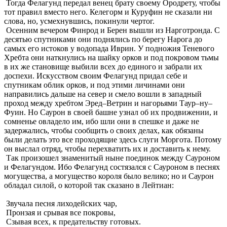
Тогда Фелагунд передал венец брату своему Ородрету, чтобы
тот правил вместо него. Келегорм и Куруфин не сказали ни
слова, но, усмехнувшись, покинули чертог.
Осенним вечером Финрод и Берен вышли из Нарготронда. С
десятью спутниками они поднялись по берегу Нарога до
самых его истоков у водопада Иврин. У подножия Теневого
Хребта они наткнулись на шайку орков и под покровом тьмы
в их же становище выбили всех до единого и забрали их
доспехи. Искусством своим Фелагунд придал себе и
спутникам облик орков, и под этими личинами они
направились дальше на север и смело вошли в западный
проход между хребтом Эред–Ветрин и нагорьями Таур–ну–
Фуин. Но Саурон в своей башне узнал об их продвижении, и
сомненье овладело им, ибо шли они в спешке и даже не
задержались, чтобы сообщить о своих делах, как обязаны
были делать это все проходящие здесь слуги Моргота. Потому
он выслал отряд, чтобы перехватить их и доставить к нему.
Так произошел знаменитый ныне поединок между Сауроном
и Фелагундом. Ибо Фелагунд состязался с Сауроном в песнях
могущества, а могущество короля было велико; но и Саурон
обладал силой, о которой так сказано в Лейтиан:
Звучала песня лиходейских чар,
Пронзая и срывая все покровы,
Сзывая всех, к предательству готовых.