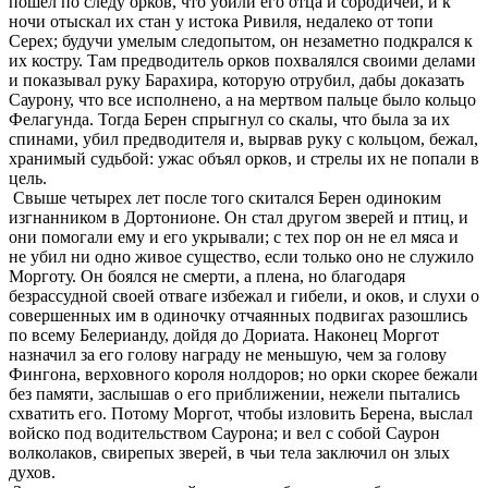
пошел по следу орков, что убили его отца и сородичей, и к
ночи отыскал их стан у истока Ривиля, недалеко от топи
Серех; будучи умелым следопытом, он незаметно подкрался к
их костру. Там предводитель орков похвалялся своими делами
и показывал руку Барахира, которую отрубил, дабы доказать
Саурону, что все исполнено, а на мертвом пальце было кольцо
Фелагунда. Тогда Берен спрыгнул со скалы, что была за их
спинами, убил предводителя и, вырвав руку с кольцом, бежал,
хранимый судьбой: ужас объял орков, и стрелы их не попали в
цель.
Свыше четырех лет после того скитался Берен одиноким
изгнанником в Дортонионе. Он стал другом зверей и птиц, и
они помогали ему и его укрывали; с тех пор он не ел мяса и
не убил ни одно живое существо, если только оно не служило
Морготу. Он боялся не смерти, а плена, но благодаря
безрассудной своей отваге избежал и гибели, и оков, и слухи о
совершенных им в одиночку отчаянных подвигах разошлись
по всему Белерианду, дойдя до Дориата. Наконец Моргот
назначил за его голову награду не меньшую, чем за голову
Фингона, верховного короля нолдоров; но орки скорее бежали
без памяти, заслышав о его приближении, нежели пытались
схватить его. Потому Моргот, чтобы изловить Берена, выслал
войско под водительством Саурона; и вел с собой Саурон
волколаков, свирепых зверей, в чьи тела заключил он злых
духов.