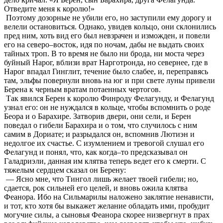
Отведите меня к королю!»
Поэтому дозорные не убили его, но заступили ему дорогу и
велели остановиться. Однако, увидев кольцо, они склонились
пред ним, хоть вид его был невзрачен и изможден, и повели
его на северо–восток, идя по ночам, дабы не выдать своих
тайных троп. В то время не было ни брода, ни моста через
буйный Нарог, вблизи врат Нарготронда, но севернее, где в
Нарог впадал Гинглит, течение было слабее, и, переправясь
там, эльфы повернули вновь на юг и при свете луны привели
Берена к черным вратам потаенных чертогов.
Так явился Берен к королю Финроду Фелагунду, и Фелагунд
узнал его: он не нуждался в кольце, чтобы вспомнить о роде
Беора и о Барахире. Затворив двери, они сели, и Берен
поведал о гибели Барахира и о том, что случилось с ним
самим в Дориате; и разрыдался он, вспомнив Лютиэн и
недолгое их счастье. С изумлением и тревогой слушал его
Фелагунд и понял, что, как когда–то предсказывал он
Галадриэли, данная им клятва теперь ведет его к смерти. С
тяжелым сердцем сказал он Берену:
— Ясно мне, что Тингол лишь желает твоей гибели; но,
сдается, рок сильней его целей, и вновь ожила клятва
Феанора. Ибо на Сильмарилы наложено заклятие ненависти,
и тот, кто хотя бы выкажет желание обладать ими, пробудит
могучие силы, а сыновья Феанора скорее низвергнут в прах