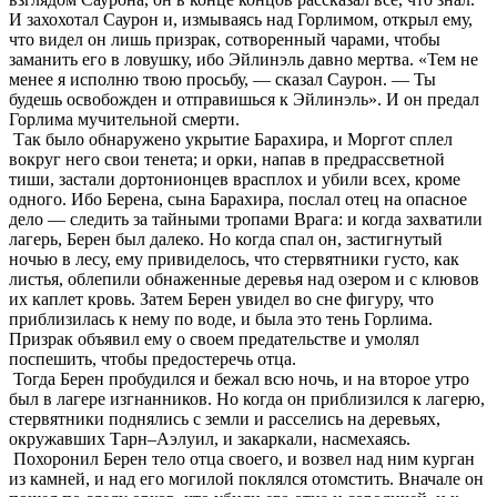
И захохотал Саурон и, измываясь над Горлимом, открыл ему,
что видел он лишь призрак, сотворенный чарами, чтобы
заманить его в ловушку, ибо Эйлинэль давно мертва. «Тем не
менее я исполню твою просьбу, — сказал Саурон. — Ты
будешь освобожден и отправишься к Эйлинэль». И он предал
Горлима мучительной смерти.
Так было обнаружено укрытие Барахира, и Моргот сплел
вокруг него свои тенета; и орки, напав в предрассветной
тиши, застали дортонионцев врасплох и убили всех, кроме
одного. Ибо Берена, сына Барахира, послал отец на опасное
дело — следить за тайными тропами Врага: и когда захватили
лагерь, Берен был далеко. Но когда спал он, застигнутый
ночью в лесу, ему привиделось, что стервятники густо, как
листья, облепили обнаженные деревья над озером и с клювов
их каплет кровь. Затем Берен увидел во сне фигуру, что
приблизилась к нему по воде, и была это тень Горлима.
Призрак объявил ему о своем предательстве и умолял
поспешить, чтобы предостеречь отца.
Тогда Берен пробудился и бежал всю ночь, и на второе утро
был в лагере изгнанников. Но когда он приблизился к лагерю,
стервятники поднялись с земли и расселись на деревьях,
окружавших Тарн–Аэлуил, и закаркали, насмехаясь.
Похоронил Берен тело отца своего, и возвел над ним курган
из камней, и над его могилой поклялся отомстить. Вначале он