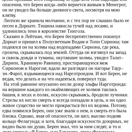
опасения, что Берен когда–либо вернется живым в Менегрот,
он не увидел бы больше дневного света, несмотря на мою
клятву.
Лютиэн же хранила молчание, и с тех пор не слышно было ее
песен в Дориате. Тишина нависла тучей над лесами, и
удлинились тени в королевстве Тингола.
Сказано в Лейтиан, что Берен беспрепятственно покинул
Дориат и пришел к Полусветным Водам и Топи Сириона; там
поднялся он на холмы над водопадами Сириона, где река,
грохоча, скрывалась под землей. Оттуда он взглянул на запад
и сквозь дожди и туманы, окутавшие холмы, увидел Талат–
Дирнен, Хранимую Равнину, простирающуюся меж
Сирионом и Нарогом; вдали же разглядел он нагорье Таур–
эн–Фарот, вздымающееся над Нарготрондом. И вот Берен, не
ведая, что делать и на что надеяться, повернул туда.
На этой равнине неусыпно несли дозор эльфы Нарготронда:
на вершине каждого из окаймляющих ее холмов таилась
башня, в лесах и полях, искусно скрываясь, бродили лучники.
Стрелы их несли смерть и всегда попадали в цель, и ни одно
живое существо не могло прокрасться без их ведома. Потому,
едва появился Берен, они уже знали о нем, и смерть его была
близка. Однако, зная об опасности, он шел, высоко подняв
кольцо Фелагунда; и хотя, благодаря искусности дозорных, не
видно было ни души, Берен знал, что за ним следят, и то и
дело кричал: «Я Берен, сын Барахира, друга Фелагунда.