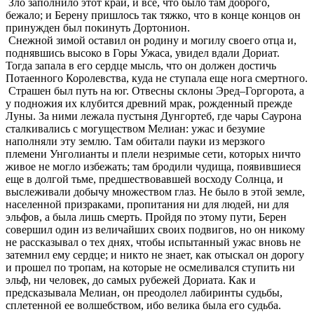
Зло заполнило этот край, и все, что было там доброго,
бежало; и Берену пришлось так тяжко, что в конце концов он
принужден был покинуть Дортонион.
Снежной зимой оставил он родину и могилу своего отца и,
поднявшись высоко в Горы Ужаса, увидел вдали Дориат.
Тогда запала в его сердце мысль, что он должен достичь
Потаенного Королевства, куда не ступала еще нога смертного.
Страшен был путь на юг. Отвесны склоны Эред–Горгорота, а
у подножия их клубится древний мрак, рожденный прежде
Луны. За ними лежала пустыня Дунгортеб, где чары Саурона
сталкивались с могуществом Мелиан: ужас и безумие
наполняли эту землю. Там обитали пауки из мерзкого
племени Унголианты и плели незримые сети, которых ничто
живое не могло избежать; там бродили чудища, появившиеся
еще в долгой тьме, предшествовавшей восходу Солнца, и
выслеживали добычу множеством глаз. Не было в этой земле,
населенной призраками, пропитания ни для людей, ни для
эльфов, а была лишь смерть. Пройдя по этому пути, Берен
совершил один из величайших своих подвигов, но он никому
не рассказывал о тех днях, чтобы испытанный ужас вновь не
затемнил ему сердце; и никто не знает, как отыскал он дорогу
и прошел по тропам, на которые не осмеливался ступить ни
эльф, ни человек, до самых рубежей Дориата. Как и
предсказывала Мелиан, он преодолел лабиринты судьбы,
сплетенной ее волшебством, ибо велика была его судьба.