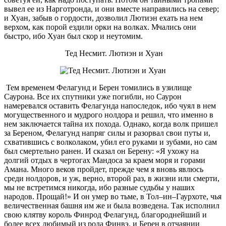
вывел ее из Нарготронда, и они вместе направились на север;
и Хуан, забыв о гордости, дозволил Лютиэн ехать на нем
верхом, как порой ездили орки на волках. Мчались они
быстро, ибо Хуан был скор и неутомим.
Тед Несмит. Лютиэн и Хуан
Тем временем Фелагунд и Берен томились в узилище
Саурона. Все их спутники уже погибли, но Саурон
намеревался оставить Фелагунда напоследок, ибо чуял в нем
могущественного и мудрого нолдора и решил, что именно в
нем заключается тайна их похода. Однако, когда волк пришел
за Береном, Фелагунд напряг силы и разорвал свои путы и,
схватившись с волколаком, убил его руками и зубами, но сам
был смертельно ранен. И сказал он Берену: «Я ухожу на
долгий отдых в чертогах Мандоса за краем моря и горами
Амана. Много веков пройдет, прежде чем я вновь явлюсь
среди нолдоров, и уж, верно, второй раз, в жизни или смерти,
мы не встретимся никогда, ибо разные судьбы у наших
народов. Прощай!» И он умер во тьме, в Тол–ин–Гаурхоте, чья
величественная башня им же и была возведена. Так исполнил
свою клятву король Финрод Фелагунд, благороднейший и
более всех любимый из рода Финвэ, и Берен в отчаянии