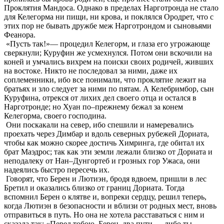
Проклятия Мандоса. Однако в пределах Нарготронда не стало
для Келегорма ни пищи, ни крова, и поклялся Ородрет, что с
этих пор не бывать дружбе меж Нарготрондом и сыновьями
Феанора.
«Пусть так!»— процедил Келегорм, и глаза его угрожающе
сверкнули; Куруфин же усмехнулся. Потом они вскочили на
коней и умчались вихрем на поиски своих родичей, живших
на востоке. Никто не последовал за ними, даже их
соплеменники, ибо все понимали, что проклятие лежит на
братьях и зло следует за ними по пятам. А Келебримбор, сын
Куруфина, отрекся от лихих дел своего отца и остался в
Нарготронде; но Хуан по–прежнему бежал за конем
Келегорма, своего господина.
Они поскакали на север, ибо спешили и намеревались
проехать через Димбар и вдоль северных рубежей Дориата,
чтобы как можно скорее достичь Химринга, где обитал их
брат Маэдрос; так как эти земли лежали близко от Дориата и
неподалеку от Нан–Дунгортеб и грозных гор Ужаса, они
надеялись быстро пересечь их.
Говорят, что Берен и Лютиэн, бродя вдвоем, пришли в лес
Бретил и оказались близко от границ Дориата. Тогда
вспомнил Берен о клятве и, вопреки сердцу, решил теперь,
когда Лютиэн в безопасности и вблизи от родных мест, вновь
отправиться в путь. Но она не хотела расставаться с ним и
сказала так: «Перед тобою, Берен, два пути — либо ты