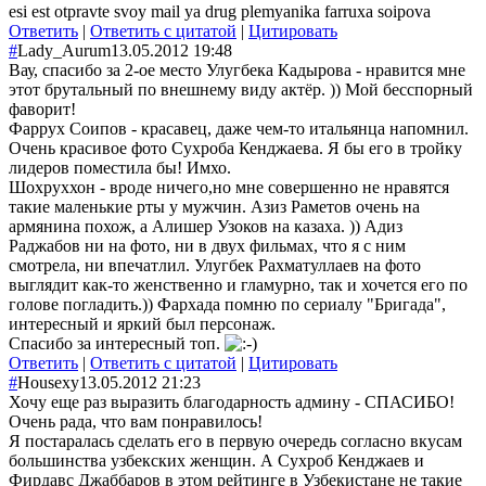
esi est otpravte svoy mail ya drug plemyanika farruxa soipova
Ответить
|
Ответить с цитатой
|
Цитировать
#
Lady_Aurum
13.05.2012 19:48
Вау, спасибо за 2-ое место Улугбека Кадырова - нравится мне
этот брутальный по внешнему виду актёр. )) Мой бесспорный
фаворит!
Фаррух Соипов - красавец, даже чем-то итальянца напомнил.
Очень красивое фото Сухроба Кенджаева. Я бы его в тройку
лидеров поместила бы! Имхо.
Шохруххон - вроде ничего,но мне совершенно не нравятся
такие маленькие рты у мужчин. Азиз Раметов очень на
армянина похож, а Алишер Узоков на казаха. )) Адиз
Раджабов ни на фото, ни в двух фильмах, что я с ним
смотрела, ни впечатлил. Улугбек Рахматуллаев на фото
выглядит как-то женственно и гламурно, так и хочется его по
голове погладить.)) Фархада помню по сериалу "Бригада",
интересный и яркий был персонаж.
Спасибо за интересный топ.
Ответить
|
Ответить с цитатой
|
Цитировать
#
Housexy
13.05.2012 21:23
Хочу еще раз выразить благодарность админу - СПАСИБО!
Очень рада, что вам понравилось!
Я постаралась сделать его в первую очередь согласно вкусам
большинства узбекских женщин. А Сухроб Кенджаев и
Фирдавс Джаббаров в этом рейтинге в Узбекистане не такие