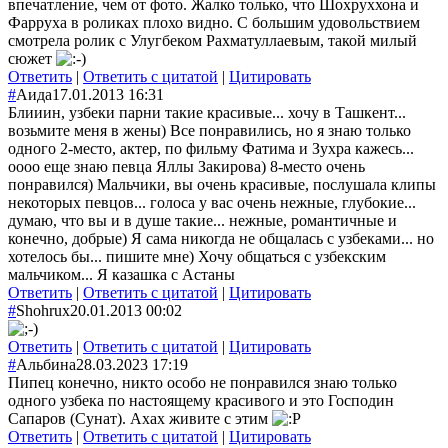
впечатление, чем от фото. Жалко только, что Шохруххона и
Фарруха в роликах плохо видно. С большим удовольствием
смотрела ролик с Улугбеком Рахматуллаевым, такой милый
сюжет
Ответить
|
Ответить с цитатой
|
Цитировать
#
Аида
17.01.2013 16:31
Блииин, узбеки парни такие красивые... хочу в Ташкент...
возьмите меня в жены) Все понравились, но я знаю только
одного 2-место, актер, по фильму Фатима и Зухра кажесь...
оооо еще знаю певца Яллы Закирова) 8-место очень
понравился) Мальчики, вы очень красивые, послушала клипы
некоторых певцов... голоса у вас очень нежные, глубокие...
думаю, что вы и в душе такие... нежные, романтичные и
конечно, добрые) Я сама никогда не общалась с узбеками... но
хотелось бы... пишите мне) Хочу общаться с узбекским
мальчиком... Я казашка с Астаны
Ответить
|
Ответить с цитатой
|
Цитировать
#
Shohrux
20.01.2013 00:02
Ответить
|
Ответить с цитатой
|
Цитировать
#
Альбина
28.03.2023 17:19
Пипец конечно, никто особо не понравился знаю только
одного узбека по настоящему красивого и это Господин
Сапаров (Сунат). Ахах живите с этим
Ответить
|
Ответить с цитатой
|
Цитировать