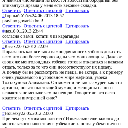
Я найман чистейший из ВКО! Я волосатый,бородатый без
эпикантуса,правда у меня есть вековые складки.
Ответить
|
Ответить с цитатой
|
Цитировать
#
Горный Узбек
24.06.2013 18:57
pravilno govarish brat!
Ответить
|
Ответить с цитатой
|
Цитировать
#
наз
18.01.2013 23:44
согласна с вами! кстати я из караганды
Ответить
|
Ответить с цитатой
|
Цитировать
#
Казах
22.05.2012 22:09
Поражаюсь как все таки важно для многих узбеков доказать
всем что они более европеоидны чем монголоидны. Даже от
своих же монголоидных узбеков готовы отказаться и казахам
отдать, только за то что они несоответствуют их идеалу.
А почему бы не рассмотреть не певца, не актера, а к примеру
очень уважаемого в уголовном мире мафиози, узбека
Тохтахунова Алимжана. Он может и не так гламурен как эти
артисты, но зато настоящий мужик, и женщины на него
вешаются не меньше чем на певцов. Говорит ли это о его
красоте и внутренней силе?
Ответить
|
Ответить с цитатой
|
Цитировать
#
Housexy
22.05.2012 23:00
При чем тут хотим мы или нет? Изначально еще задолго до
монгольского нашествия в узбекские ханства узбеки ничего