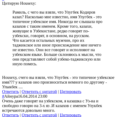
Цитирую Housexy:
Рамиль, с чего вы взяли, что Улугбек Кодиров
казах? Насколько мне известно, имя Улугбек - это
типичное узбекское имя. Никогда не слышала про
казахов с таким именем. Кроме того, казахи,
живущие в Узбекистане, редко говорят по-
узбекски, говорят, в основном, на русском.
Что касается остальных мужчин, про их
таджикское или иное происхождение мне ничего
не известно. Они все говорят и исполняют на
узбекском языке. Больше склоняюсь к мысли, что
они представляют собой узбеко-таджикскую или
иную помесь.
Housexу, счего вы взяли, что Улугбек - это типичное узбекское
имя??? у казахов оно произноситься немного по другому -
Улыкбек ....
Ответить
|
Ответить с цитатой
|
Цитировать
#
Айнура
16.04.2014 23:00
Очень даже говорят на узбекском, я казашка с Уз-на и
свободно говорю на 3-х яз .И казахов с именем Улукбек
встречаются довольно много.
Ответить
|
Ответить с цитатой
|
Цитировать