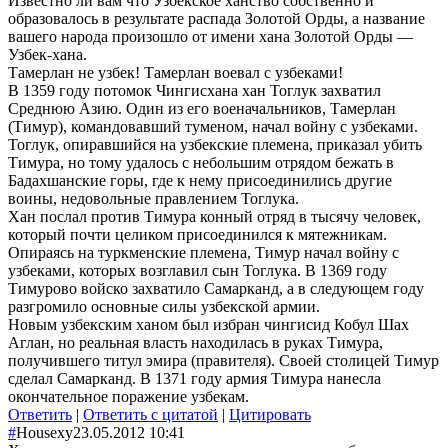
Известно ли вам что Узбекское ханство собственно и
образовалось в результате распада Золотой Орды, а название
вашего народа произошло от имени хана Золотой Орды —
Узбек-хана.
Тамерлан не узбек! Тамерлан воевал с узбеками!
В 1359 году потомок Чингисхана хан Тоглук захватил
Среднюю Азию. Один из его военачальников, Тамерлан
(Тимур), командовавший туменом, начал войну с узбеками.
Тоглук, опиравшийся на узбекские племена, приказал убить
Тимура, но тому удалось с небольшим отрядом бежать в
Бадахшанские горы, где к нему присоединились другие
воины, недовольные правлением Тоглука.
Хан послал против Тимура конный отряд в тысячу человек,
который почти целиком присоединился к мятежникам.
Опираясь на туркменские племена, Тимур начал войну с
узбеками, которых возглавил сын Тоглука. В 1369 году
Тимурово войско захватило Самарканд, а в следующем году
разгромило основные силы узбекской армии.
Новым узбекским ханом был избран чингисид Кобул Шах
Аглан, но реальная власть находилась в руках Тимура,
получившего титул эмира (правителя). Своей столицей Тимур
сделал Самарканд. В 1371 году армия Тимура нанесла
окончательное поражение узбекам.
Ответить
|
Ответить с цитатой
|
Цитировать
#
Housexy
23.05.2012 10:41