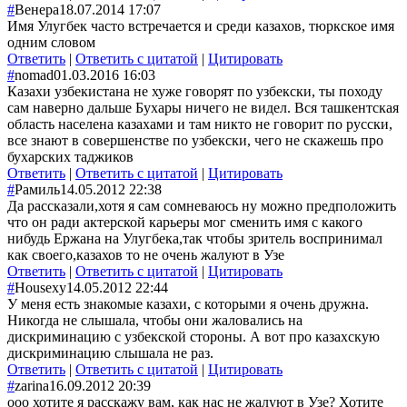
#
Венера
18.07.2014 17:07
Имя Улугбек часто встречается и среди казахов, тюркское имя
одним словом
Ответить
|
Ответить с цитатой
|
Цитировать
#
nomad
01.03.2016 16:03
Казахи узбекистана не хуже говорят по узбекски, ты походу
сам наверно дальше Бухары ничего не видел. Вся ташкентская
область населена казахами и там никто не говорит по русски,
все знают в совершенстве по узбекски, чего не скажешь про
бухарских таджиков
Ответить
|
Ответить с цитатой
|
Цитировать
#
Рамиль
14.05.2012 22:38
Да рассказали,хотя я сам сомневаюсь ну можно предположить
что он ради актерской карьеры мог сменить имя с какого
нибудь Ержана на Улугбека,так чтобы зритель воспринимал
как своего,казахов то не очень жалуют в Узе
Ответить
|
Ответить с цитатой
|
Цитировать
#
Housexy
14.05.2012 22:44
У меня есть знакомые казахи, с которыми я очень дружна.
Никогда не слышала, чтобы они жаловались на
дискриминацию с узбекской стороны. А вот про казахскую
дискриминацию слышала не раз.
Ответить
|
Ответить с цитатой
|
Цитировать
#
zarina
16.09.2012 20:39
ооо хотите я расскажу вам, как нас не жалуют в Узе? Хотите