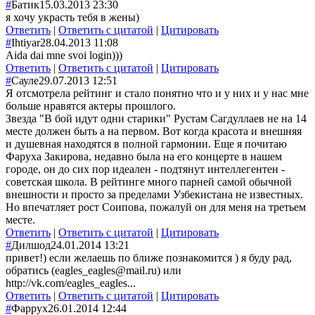
#
Батик
15.03.2013 23:30
я хочу украсть тебя в жены)
Ответить
|
Ответить с цитатой
|
Цитировать
#
Ihtiyar
28.04.2013 11:08
Aida dai mne svoi login)))
Ответить
|
Ответить с цитатой
|
Цитировать
#
Сауле
29.07.2013 12:51
Я отсмотрела рейтинг и стало понятно что и у них и у нас мне
больше нравятся актеры прошлого.
Звезда "В бой идут одни старики" Рустам Сагдуллаев не на 14
месте должен быть а на первом. Вот когда красота и внешняя
и душевная находятся в полной гармонии. Еще я почитаю
Фаруха Закирова, недавно была на его концерте в нашем
городе, он до сих пор идеален - подтянут интеллегентен -
советская школа. В рейтинге много парней самой обычной
внешности и просто за пределами Узбекистана не известных.
Но впечатляет рост Соипова, пожалуй он для меня на третьем
месте.
Ответить
|
Ответить с цитатой
|
Цитировать
#
Дилшод
24.01.2014 13:21
привет!) если желаешь по ближе познакомится ) я буду рад,
обратись (eagles_eagles@mail.ru) или
http://vk.com/eagles_eagles...
Ответить
|
Ответить с цитатой
|
Цитировать
#
Фаррух
26.01.2014 12:44