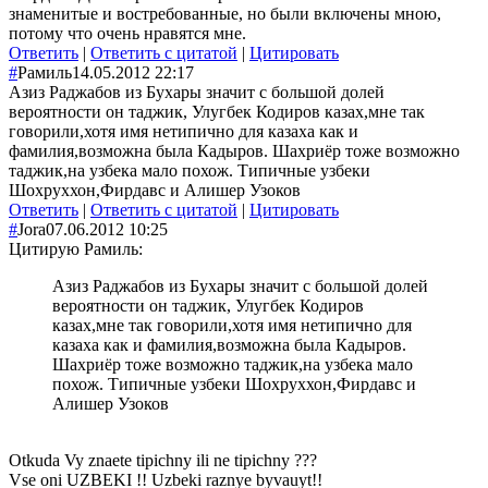
знаменитые и востребованные, но были включены мною,
потому что очень нравятся мне.
Ответить
|
Ответить с цитатой
|
Цитировать
#
Рамиль
14.05.2012 22:17
Азиз Раджабов из Бухары значит с большой долей
вероятности он таджик, Улугбек Кодиров казах,мне так
говорили,хотя имя нетипично для казаха как и
фамилия,возможна была Кадыров. Шахриёр тоже возможно
таджик,на узбека мало похож. Типичные узбеки
Шохруххон,Фирдавс и Алишер Узоков
Ответить
|
Ответить с цитатой
|
Цитировать
#
Jora
07.06.2012 10:25
Цитирую Рамиль:
Азиз Раджабов из Бухары значит с большой долей
вероятности он таджик, Улугбек Кодиров
казах,мне так говорили,хотя имя нетипично для
казаха как и фамилия,возможна была Кадыров.
Шахриёр тоже возможно таджик,на узбека мало
похож. Типичные узбеки Шохруххон,Фирдавс и
Алишер Узоков
Otkuda Vy znaete tipichny ili ne tipichny ???
Vse oni UZBEKI !! Uzbeki raznye byvauyt!!