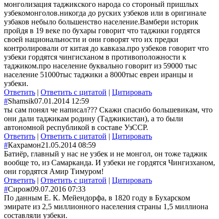
монголизация таджикского народа со стороный пришлых
узбекомонголов.никогда до руских узбеков или в оригинале
узбаков небыло большенство население.Вамбери историк
пройдя в 19 веке по бухары говорит что таджики гордятся
своей национальности и они говорят что их предки
контролировали от китая до кавказа.про узбеков говорит что
узбеки гордятся чингисханом в противоположности к
таджиком.про население буквально говорит из 59000 тыс
население 51000тыс таджики а 8000тыс евреи иранцы и
узбеки.
Ответить
|
Ответить с цитатой
|
Цитировать
#
Shamsik
07.01.2014 12:59
ты сам понял че написал??? Скажи спасибо большевикам, что
они дали таджикам родину (Таджикистан), а то были
автономной республикой в составе УзССР.
Ответить
|
Ответить с цитатой
|
Цитировать
#
Кахрамон
21.05.2014 08:59
Батиёр, главный у нас не узбек и не монгол, он тоже таджик
вообще то, из Самарканда. И узбеки не гордятся Чингизханом,
они гордятся Амир Тимуром!
Ответить
|
Ответить с цитатой
|
Цитировать
#
Сирож
09.07.2016 07:33
По данным Е. К. Мейендорфа, в 1820 году в Бухарском
эмирате из 2,5 миллионного населения страны 1,5 миллиона
составляли узбеки.