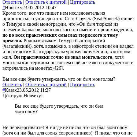
Ответить
|
Ответить с цитатой
|
Цитировать
#
Housexy
23.05.2012 10:47
Кроме того, вот что пишет нем исследователь из
принстонского университета Сват Соучек (Svat Soucek) пишет
о Тимуре в своей монографии, что «Он был тюрком из
племени барласов, монгольского по имени и происхождению,
но во всех практических смыслах тюркского к тому
времени.
Родным языком Тимура был тюркский
(чагатайский), хотя, возможно, в некоторой степени он владел
и персидским благодаря культурному окружению, в котором
жил.
Он практически точно не знал монгольского
, хотя
монгольские термины не совсем ещё исчезли из документов и
встречались на монетах»[26].
Вы все еще будете утверждать, что он был монголом?
Ответить
|
Ответить с цитатой
|
Цитировать
#
Казах
23.05.2012 11:27
Цитирую Housexy:
Вы все еще будете утверждать, что он был
монголом?
Не передергивайте! Я нигде не писал что он был монголом
(хотя он им был для своих современников). Я писал что он не