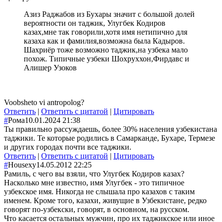
Азиз Раджабов из Бухары значит с большой долей
вероятности он таджик, Улугбек Кодиров
казах,мне так говорили,хотя имя нетипично для
казаха как и фамилия,возможна была Кадыров.
Шахриёр тоже возможно таджик,на узбека мало
похож. Типичные узбеки Шохруххон,Фирдавс и
Алишер Узоков
Voobsheto vi antropolog?
Ответить
|
Ответить с цитатой
|
Цитировать
#
Рома
10.01.2024 21:38
Ты правильно рассуждаешь, более 30% населения узбекистана
таджики. Те которые родились в Самарканде, Бухаре, Термезе
и других городах почти все таджики.
Ответить
|
Ответить с цитатой
|
Цитировать
#
Housexy
14.05.2012 22:25
Рамиль, с чего вы взяли, что Улугбек Кодиров казах?
Насколько мне известно, имя Улугбек - это типичное
узбекское имя. Никогда не слышала про казахов с таким
именем. Кроме того, казахи, живущие в Узбекистане, редко
говорят по-узбекски, говорят, в основном, на русском.
Что касается остальных мужчин, про их таджикское или иное