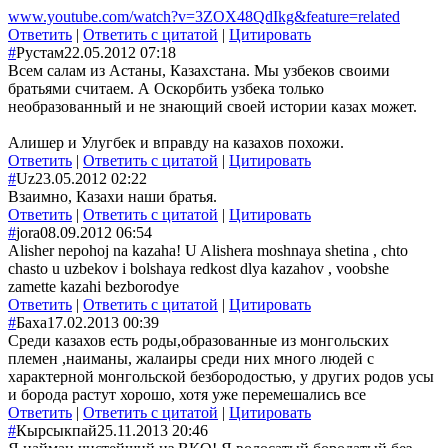
www.youtube.com/watch?v=3ZOX48QdIkg&feature=related
Ответить
|
Ответить с цитатой
|
Цитировать
#
Рустам
22.05.2012 07:18
Всем салам из Астаны, Казахстана. Мы узбеков своими
братьями считаем. А Оскорбить узбека только
необразованный и не знающий своей истории казах может.
Алишер и Улугбек и вправду на казахов похожи.
Ответить
|
Ответить с цитатой
|
Цитировать
#
Uz
23.05.2012 02:22
Взаимно, Казахи наши братья.
Ответить
|
Ответить с цитатой
|
Цитировать
#
jora
08.09.2012 06:54
Alisher nepohoj na kazaha! U Alishera moshnaya shetina , chto
chasto u uzbekov i bolshaya redkost dlya kazahov , voobshe
zamette kazahi bezborodye
Ответить
|
Ответить с цитатой
|
Цитировать
#
Баха
17.02.2013 00:39
Среди казахов есть роды,образованные из монгольских
племен ,наиманы, жалаиры среди них много людей с
характерной монгольской безбородостью, у других родов усы
и борода растут хорошо, хотя уже перемешались все
Ответить
|
Ответить с цитатой
|
Цитировать
#
Кырсыкпай
25.11.2013 20:46