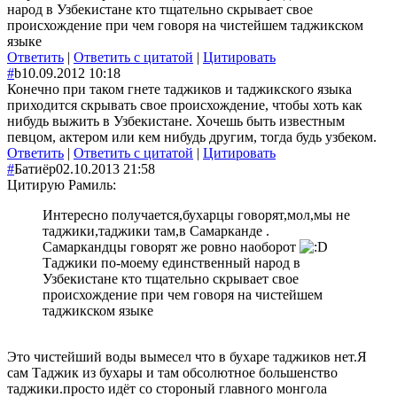
народ в Узбекистане кто тщательно скрывает свое
происхождение при чем говоря на чистейшем таджикском
языке
Ответить
|
Ответить с цитатой
|
Цитировать
#
b
10.09.2012 10:18
Конечно при таком гнете таджиков и таджикского языка
приходится скрывать свое происхождение, чтобы хоть как
нибудь выжить в Узбекистане. Хочешь быть известным
певцом, актером или кем нибудь другим, тогда будь узбеком.
Ответить
|
Ответить с цитатой
|
Цитировать
#
Батиёр
02.10.2013 21:58
Цитирую Рамиль:
Интересно получается,бухарцы говорят,мол,мы не
таджики,таджики там,в Самарканде .
Самаркандцы говорят же ровно наоборот
Таджики по-моему единственный народ в
Узбекистане кто тщательно скрывает свое
происхождение при чем говоря на чистейшем
таджикском языке
Это чистейший воды вымесел что в бухаре таджиков нет.Я
сам Таджик из бухары и там обсолютное большенство
таджики.просто идёт со стороный главного монгола