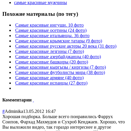
самые красивые мужчины
Похожие материалы (по тегу)
Самые красивые ингуши. 10 фото
Самые красивые осетины (24 фото)
Самые красивые итальянцы. 36 фото
Самые красивые крымские татары (9 фото)
Самые красивые русские актеры 20 века (31 фото)
Самые красивые лезгины (7 фото)
Самые красивые азербайджанцы (40 фото)
Самые красивые башкиры (20 фото)
Самые красивые кыргызы / киргизы (7 фото)
Самые красивые футболисты мира (38 фото)
Самые красивые армяне (40 фото)
Самые красивые испанцы (27 фото)
Комментарии
#
Adminika
13.05.2012 16:47
Хорошая подборка. Больше всего понравились Фаррух
Соипов, Фархад Махмудов и Сухроб Кенджаев. Хорошо, что
Вы выложили видео, так гораздо интереснее и другое