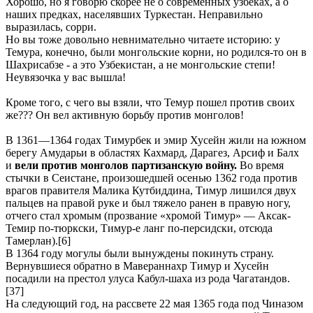
Хорошо, но я говорю скорее не о современных узбеках, а о
наших предках, населявших Туркестан. Неправильно
выразилась, сорри.
Но вы тоже довольно невнимательно читаете историю: у
Темура, конечно, были монгольские корни, но родился-то он в
Шахрисабзе - а это Узбекистан, а не монгольские степи!
Неувязочка у вас вышла!
Кроме того, с чего вы взяли, что Темур пошел против своих
же??? Он вел активную борьбу против монголов!
В 1361—1364 годах Тимурбек и эмир Хусейн жили на южном
берегу Амударьи в областях Кахмард, Дарагез, Арсиф и Балх
и
вели против монголов партизанскую войну.
Во время
стычки в Сеистане, произошедшей осенью 1362 года против
врагов правителя Малика Кутбиддина, Тимур лишился двух
пальцев на правой руке и был тяжело ранен в правую ногу,
отчего стал хромым (прозвание «хромой Тимур» — Аксак-
Темир по-тюркски, Тимур-е ланг по-персидски, отсюда
Тамерлан).[6]
В 1364 году могулы были вынуждены покинуть страну.
Вернувшиеся обратно в Мавераннахр Тимур и Хусейн
посадили на престол улуса Кабул-шаха из рода Чагатандов.
[37]
На следующий год, на рассвете 22 мая 1365 года под Чиназом