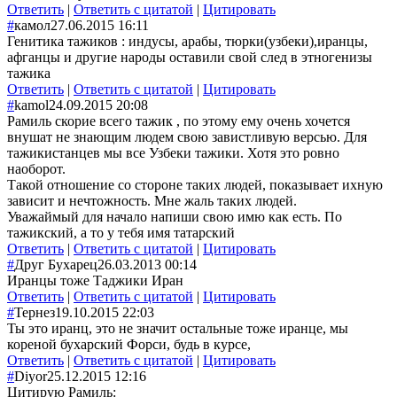
Ответить
|
Ответить с цитатой
|
Цитировать
#
камол
27.06.2015 16:11
Генитика тажиков : индусы, арабы, тюрки(узбеки),иранцы,
афганцы и другие народы оставили свой след в этногенизы
тажика
Ответить
|
Ответить с цитатой
|
Цитировать
#
kamol
24.09.2015 20:08
Рамиль скорие всего тажик , по этому ему очень хочется
внушат не знающим людем свою завистливую версью. Для
тажикистанцев мы все Узбеки тажики. Хотя это ровно
наоборот.
Такой отношение со стороне таких людей, показывает ихную
зависит и нечтожность. Мне жаль таких людей.
Уважаймый для начало напиши свою имю как есть. По
тажикский, а то у тебя имя татарский
Ответить
|
Ответить с цитатой
|
Цитировать
#
Друг Бухарец
26.03.2013 00:14
Иранцы тоже Таджики Иран
Ответить
|
Ответить с цитатой
|
Цитировать
#
Тернез
19.10.2015 22:03
Ты это иранц, это не значит остальные тоже иранце, мы
кореной бухарский Форси, будь в курсе,
Ответить
|
Ответить с цитатой
|
Цитировать
#
Diyor
25.12.2015 12:16
Цитирую Рамиль: