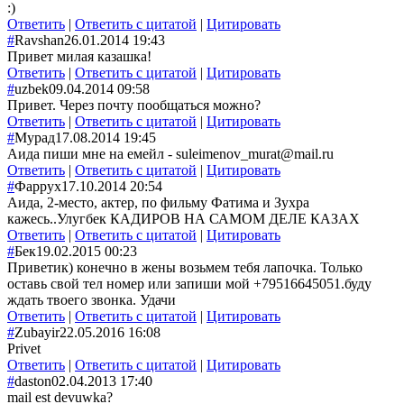
:)
Ответить
|
Ответить с цитатой
|
Цитировать
#
Ravshan
26.01.2014 19:43
Привет милая казашка!
Ответить
|
Ответить с цитатой
|
Цитировать
#
uzbek
09.04.2014 09:58
Привет. Через почту пообщаться можно?
Ответить
|
Ответить с цитатой
|
Цитировать
#
Мурад
17.08.2014 19:45
Аида пиши мне на емейл - suleimenov_murat@mail.ru
Ответить
|
Ответить с цитатой
|
Цитировать
#
Фаррух
17.10.2014 20:54
Аида, 2-место, актер, по фильму Фатима и Зухра
кажесь..Улугбек КАДИРОВ НА САМОМ ДЕЛЕ КАЗАХ
Ответить
|
Ответить с цитатой
|
Цитировать
#
Бек
19.02.2015 00:23
Приветик) конечно в жены возьмем тебя лапочка. Только
оставь свой тел номер или запиши мой +79516645051.буду
ждать твоего звонка. Удачи
Ответить
|
Ответить с цитатой
|
Цитировать
#
Zubayir
22.05.2016 16:08
Privet
Ответить
|
Ответить с цитатой
|
Цитировать
#
daston
02.04.2013 17:40
mail est devuwka?