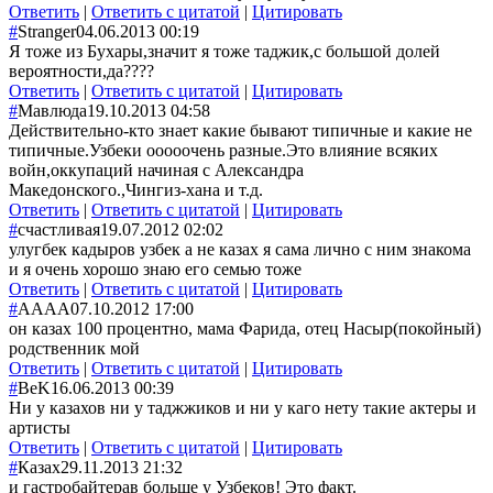
Ответить
|
Ответить с цитатой
|
Цитировать
#
Stranger
04.06.2013 00:19
Я тоже из Бухары,значит я тоже таджик,с большой долей
вероятности,да????
Ответить
|
Ответить с цитатой
|
Цитировать
#
Мавлюда
19.10.2013 04:58
Действительно-кто знает какие бывают типичные и какие не
типичные.Узбеки ооооочень разные.Это влияние всяких
войн,оккупаций начиная с Александра
Македонского.,Чингиз-хана и т.д.
Ответить
|
Ответить с цитатой
|
Цитировать
#
счастливая
19.07.2012 02:02
улугбек кадыров узбек а не казах я сама лично с ним знакома
и я очень хорошо знаю его семью тоже
Ответить
|
Ответить с цитатой
|
Цитировать
#
АААА
07.10.2012 17:00
он казах 100 процентно, мама Фарида, отец Насыр(покойный)
родственник мой
Ответить
|
Ответить с цитатой
|
Цитировать
#
BeK
16.06.2013 00:39
Ни у казахов ни у таджжиков и ни у каго нету такие актеры и
артисты
Ответить
|
Ответить с цитатой
|
Цитировать
#
Казах
29.11.2013 21:32
и гастробайтерав больше у Узбеков! Это факт.