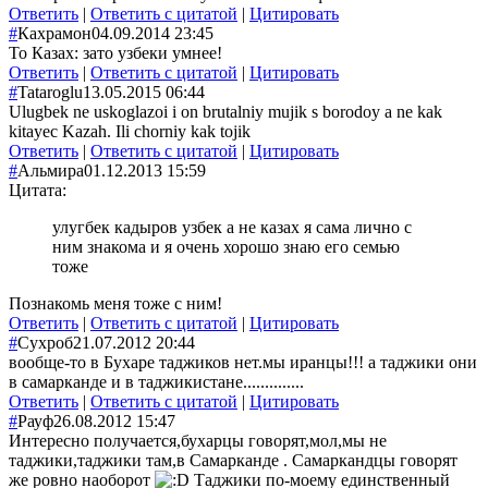
Ответить
|
Ответить с цитатой
|
Цитировать
#
Кахрамон
04.09.2014 23:45
To Казах: зато узбеки умнее!
Ответить
|
Ответить с цитатой
|
Цитировать
#
Tataroglu
13.05.2015 06:44
Ulugbek ne uskoglazoi i on brutalniy mujik s borodoy a ne kak
kitayec Kazah. Ili chorniy kak tojik
Ответить
|
Ответить с цитатой
|
Цитировать
#
Альмира
01.12.2013 15:59
Цитата:
улугбек кадыров узбек а не казах я сама лично с
ним знакома и я очень хорошо знаю его семью
тоже
Познакомь меня тоже с ним!
Ответить
|
Ответить с цитатой
|
Цитировать
#
Сухроб
21.07.2012 20:44
вообще-то в Бухаре таджиков нет.мы иранцы!!! а таджики они
в самарканде и в таджикистане..............
Ответить
|
Ответить с цитатой
|
Цитировать
#
Рауф
26.08.2012 15:47
Интересно получается,бухарцы говорят,мол,мы не
таджики,таджики там,в Самарканде . Самаркандцы говорят
же ровно наоборот
Таджики по-моему единственный