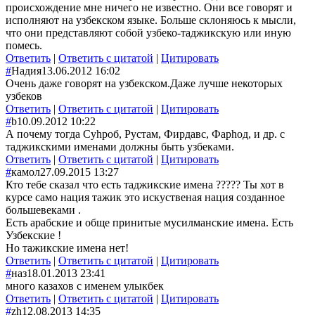
происхождение мне ничего не известно. Они все говорят и
исполняют на узбекском языке. Больше склоняюсь к мысли,
что они представляют собой узбеко-таджикскую или иную
помесь.
Ответить
|
Ответить с цитатой
|
Цитировать
#
Надия
13.06.2012 16:02
Очень даже говорят на узбекском.Даже лучше некоторых
узбеков
Ответить
|
Ответить с цитатой
|
Цитировать
#
b
10.09.2012 10:22
А почему тогда Суhроб, Рустам, Фирдавс, Фарhод, и др. с
таджикскими именами должны быть узбеками.
Ответить
|
Ответить с цитатой
|
Цитировать
#
камол
27.09.2015 13:27
Кто тебе сказал что есть таджикские имена ????? Ты хот в
курсе само нация тажик это искуственая нация созданное
большевеками .
Есть арабские и обще принитые мусилманские имена. Есть
Узбекские !
Но тажикские имена нет!
Ответить
|
Ответить с цитатой
|
Цитировать
#
наз
18.01.2013 23:41
много казахов с именем улыкбек
Ответить
|
Ответить с цитатой
|
Цитировать
#
zh
12.08.2013 14:35