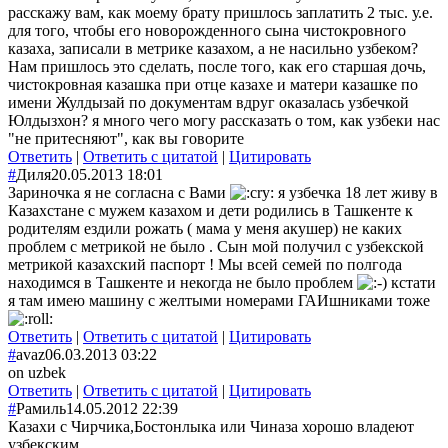
расскажу вам, как моему брату пришлось заплатить 2 тыс. у.е.
для того, чтобы его новорожденного сына чистокровного
казаха, записали в метрике казахом, а не насильно узбеком?
Нам пришлось это сделать, после того, как его старшая дочь,
чистокровная казашка при отце казахе и матери казашке по
имени Жулдызай по документам вдруг оказалась узбечкой
Юлдызхон? я много чего могу рассказать о том, как узбеки нас
"не притесняют", как вы говорите
Ответить
|
Ответить с цитатой
|
Цитировать
#
Диля
20.05.2013 18:01
Зариночка я не согласна с Вами
я узбечка 18 лет живу в
Казахстане с мужем казахом и дети родились в Ташкенте к
родителям ездили рожать ( мама у меня акушер) не каких
проблем с метрикой не было . Сын мой получил с узбекской
метрикой казахский паспорт ! Мы всей семей по полгода
находимся в Ташкенте и некогда не было проблем
кстати
я там имею машину с желтыми номерами ГАИшниками тоже
Ответить
|
Ответить с цитатой
|
Цитировать
#
avaz
06.03.2013 03:22
on uzbek
Ответить
|
Ответить с цитатой
|
Цитировать
#
Рамиль
14.05.2012 22:39
Казахи с Чирчика,Бостонлыка или Чиназа хорошо владеют
узбекским