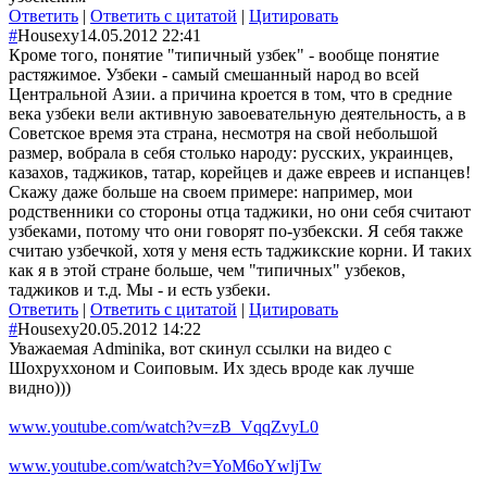
Ответить
|
Ответить с цитатой
|
Цитировать
#
Housexy
14.05.2012 22:41
Кроме того, понятие "типичный узбек" - вообще понятие
растяжимое. Узбеки - самый смешанный народ во всей
Центральной Азии. а причина кроется в том, что в средние
века узбеки вели активную завоевательную деятельность, а в
Советское время эта страна, несмотря на свой небольшой
размер, вобрала в себя столько народу: русских, украинцев,
казахов, таджиков, татар, корейцев и даже евреев и испанцев!
Скажу даже больше на своем примере: например, мои
родственники со стороны отца таджики, но они себя считают
узбеками, потому что они говорят по-узбекски. Я себя также
считаю узбечкой, хотя у меня есть таджикские корни. И таких
как я в этой стране больше, чем "типичных" узбеков,
таджиков и т.д. Мы - и есть узбеки.
Ответить
|
Ответить с цитатой
|
Цитировать
#
Housexy
20.05.2012 14:22
Уважаемая Adminika, вот скинул ссылки на видео с
Шохруххоном и Соиповым. Их здесь вроде как лучше
видно)))
www.youtube.com/watch?v=zB_VqqZvyL0
www.youtube.com/watch?v=YoM6oYwljTw