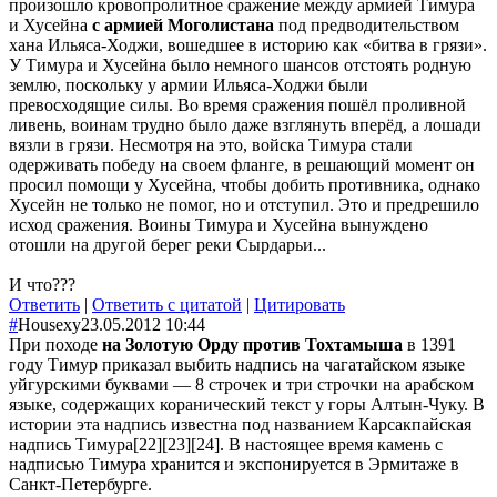
произошло кровопролитное сражение между армией Тимура
и Хусейна
с армией Моголистана
под предводительством
хана Ильяса-Ходжи, вошедшее в историю как «битва в грязи».
У Тимура и Хусейна было немного шансов отстоять родную
землю, поскольку у армии Ильяса-Ходжи были
превосходящие силы. Во время сражения пошёл проливной
ливень, воинам трудно было даже взглянуть вперёд, а лошади
вязли в грязи. Несмотря на это, войска Тимура стали
одерживать победу на своем фланге, в решающий момент он
просил помощи у Хусейна, чтобы добить противника, однако
Хусейн не только не помог, но и отступил. Это и предрешило
исход сражения. Воины Тимура и Хусейна вынуждено
отошли на другой берег реки Сырдарьи...
И что???
Ответить
|
Ответить с цитатой
|
Цитировать
#
Housexy
23.05.2012 10:44
При походе
на Золотую Орду против Тохтамыша
в 1391
году Тимур приказал выбить надпись на чагатайском языке
уйгурскими буквами — 8 строчек и три строчки на арабском
языке, содержащих коранический текст у горы Алтын-Чуку. В
истории эта надпись известна под названием Карсакпайская
надпись Тимура[22][23][24]. В настоящее время камень с
надписью Тимура хранится и экспонируется в Эрмитаже в
Санкт-Петербурге.