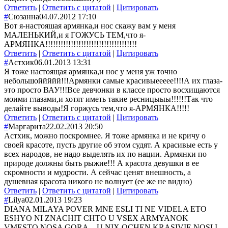
Ответить
|
Ответить с цитатой
|
Цитировать
#
Сюзанна
04.07.2012 17:10
Вот я-настояшая армянка,и нос скажу вам у меня
МАЛЕНЬКИЙ,и я ГОЖУСЬ ТЕМ,что я-
АРМЯНКА!!!!!!!!!!!!!!!!!!!!!!!!!!!!!!!!!!!!
Ответить
|
Ответить с цитатой
|
Цитировать
#
Астхик
06.01.2013 13:31
Я тоже настоящая армянка,и нос у меня уж точно
небольшоййййй!!!Армянки самые красивыеееее!!!!А их глаза-
это просто ВАУ!!!Все девчонки в классе просто восхищаются
моими глазами,и хотят иметь такие ресницыыы!!!!!!Так что
делайте выводы!Я горжусь тем,что я-АРМЯНКА!!!!!
Ответить
|
Ответить с цитатой
|
Цитировать
#
Маргарита
22.02.2013 20:50
Астхик, можно поскромнее. Я тоже армянка и не кричу о
своей красоте, пусть другие об этом судят. А красивые есть у
всех народов, не надо выделять их по нации. Армянки по
природе должны быть рыжие!!! А красота девушки в ее
скромности и мудрости. А сейчас ценят внешность, а
душевная красота никого не волнует (ее же не видно)
Ответить
|
Ответить с цитатой
|
Цитировать
#
Lilya
02.01.2013 19:23
DIANA MILAYA POVER MNE ESLI TI NE VIDELA ETO
ESHYO NI ZNACHIT CHTO U VSEX ARMYANOK
VMESTO NOSA GORA,,, U NIX OCHEN KRASIVIE NOSI I