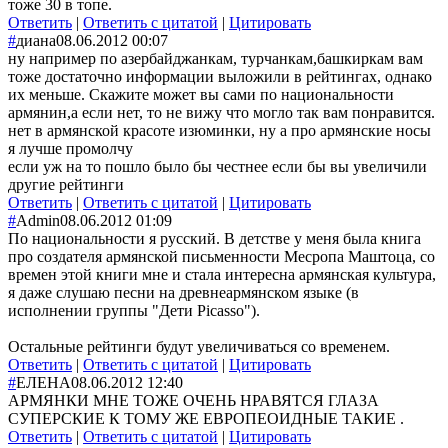
тоже 30 в топе.
Ответить
|
Ответить с цитатой
|
Цитировать
#
диана
08.06.2012 00:07
ну например по азербайджанкам, турчанкам,башкиркам вам
тоже достаточно информации выложили в рейтингах, однако
их меньше. Скажите может вы сами по национальности
армянин,а если нет, то не вижу что могло так вам понравится.
нет в армянской красоте изюминки, ну а про армянские носы
я лучше промолчу
если уж на то пошло было бы честнее если бы вы увеличили
другие рейтинги
Ответить
|
Ответить с цитатой
|
Цитировать
#
Admin
08.06.2012 01:09
По национальности я русский. В детстве у меня была книга
про создателя армянской письменности Месропа Маштоца, со
времен этой книги мне и стала интересна армянская культура,
я даже слушаю песни на древнеармянском языке (в
исполнении группы "Дети Picasso").
Остальные рейтинги будут увеличиваться со временем.
Ответить
|
Ответить с цитатой
|
Цитировать
#
ЕЛЕНА
08.06.2012 12:40
АРМЯНКИ МНЕ ТОЖЕ ОЧЕНЬ НРАВЯТСЯ ГЛАЗА
СУПЕРСКИЕ К ТОМУ ЖЕ ЕВРОПЕОИДНЫЕ ТАКИЕ .
Ответить
|
Ответить с цитатой
|
Цитировать