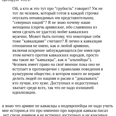
Ой, а кто ж это тут про "грубость" говорит? Уж не
тот ли человек, который готов в каждой строчке
опускать ненавидимых им представительниц
"северных наций"? Я не знаю почему наши
женщины (сиречь армянские, ибо славянина из
меня сделать не удастся) любят кавказских
мужчин. Может быть потому, что некоторые себя
тоже "кавказцами" считают? Я лично к кавказцам
отношения не имею, как и любой армянин,
включая искренне заблуждающихся (не имея при
этом ничего против кавказских народов, просто
мы такие же "кавказцы", как и "альпийцы").
Человек имеет право на своё мнение пока оно не
вступает в противоречие с правилами поведения в
культурном обществе, в котором никто не вправе
делить людей по нациям и расам и "доказывать"
кто лучше, кто хуже. Доступных и недоступных
хватает среди всех, так что не надо излишней
идеализации.
я знаю что армяне не кавакзцы а индевропейцы не надо учить
мне историю,я это про имненно про народов кавказа писал
,нет среди армянок я не встречал доступных и не красивых