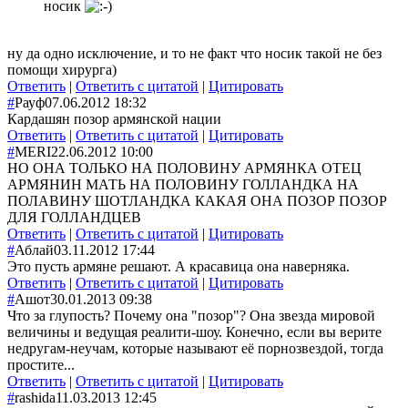
носик
ну да одно исключение, и то не факт что носик такой не без
помощи хирурга)
Ответить
|
Ответить с цитатой
|
Цитировать
#
Рауф
07.06.2012 18:32
Кардашян позор армянской нации
Ответить
|
Ответить с цитатой
|
Цитировать
#
MERI
22.06.2012 10:00
НО ОНА ТОЛЬКО НА ПОЛОВИНУ АРМЯНКА ОТЕЦ
АРМЯНИН МАТЬ НА ПОЛОВИНУ ГОЛЛАНДКА НА
ПОЛАВИНУ ШОТЛАНДКА КАКАЯ ОНА ПОЗОР ПОЗОР
ДЛЯ ГОЛЛАНДЦЕВ
Ответить
|
Ответить с цитатой
|
Цитировать
#
Аблай
03.11.2012 17:44
Это пусть армяне решают. А красавица она наверняка.
Ответить
|
Ответить с цитатой
|
Цитировать
#
Aшот
30.01.2013 09:38
Что за глупость? Почему она "позор"? Она звезда мировой
величины и ведущая реалити-шоу. Конечно, если вы верите
недругам-неучам, которые называют её порнозвездой, тогда
простите...
Ответить
|
Ответить с цитатой
|
Цитировать
#
rashida
11.03.2013 12:45