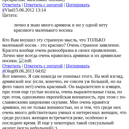
Ответить
|
Ответить с цитатой
|
Цитировать
#
Vlad
15.06.2012 13:14
Цитата:
лично я знаю много армянок и ни у одной нету
красивого маленького носика
Кто Вам внушил эту странную мысль, что ТОЛЬКО
маленький носик - это красиво? Очень странное заявление.
Красота вообще очень разнообразна в своих проявлениях.
Лично мне всегда очень нравились армянки и их армянские
носики.
Ответить
|
Ответить с цитатой
|
Цитировать
#
Oleg
09.06.2013 04:02
Вот именно. Я сам никогда не понимал этого. На мой взгляд,
армянский нос (если, конечно, не совсем уж большой, но на
фото таких нет) очень красивый. Он выразителен и изящен,
при этом еще густые волосы, очень выразительные глаза, но
при этом, однозначно европейская внешеность, при этом с по-
славянскими широкими скулами. Мне очень нравятся
армянки, но не только внешностью, но и тем, что среди них
очень много действительно умных и интересных женщин, что
среди русских женщин встречается реже, особенно в
последнее время. И еще у некоторых такой сексуальный
акцент (когда небольшой) :)