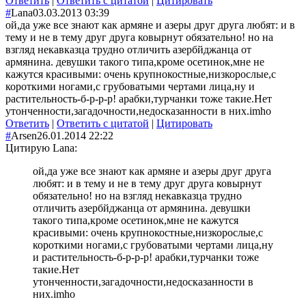
Ответить
|
Ответить с цитатой
|
Цитировать
#
Lana
03.03.2013 03:39
ой,да уже все знают как армяне и азеры друг друга любят: и в
тему и не в тему друг друга ковырнут обязательно! но на
взгляд некавказца трудно отличить азербйджанца от
армянина. девушки такого типа,кроме осетинок,мне не
кажутся красивыми: очень крупнокостные,низкорослые,с
короткими ногами,с грубоватыми чертами лица,ну и
растительность-б-р-р-р! арабки,турчанки тоже такие.Нет
утонченности,загадочности,недосказанности в них.imho
Ответить
|
Ответить с цитатой
|
Цитировать
#
Arsen
26.01.2014 22:22
Цитирую Lana:
ой,да уже все знают как армяне и азеры друг друга
любят: и в тему и не в тему друг друга ковырнут
обязательно! но на взгляд некавказца трудно
отличить азербйджанца от армянина. девушки
такого типа,кроме осетинок,мне не кажутся
красивыми: очень крупнокостные,низкорослые,с
короткими ногами,с грубоватыми чертами лица,ну
и растительность-б-р-р-р! арабки,турчанки тоже
такие.Нет
утонченности,загадочности,недосказанности в
них.imho