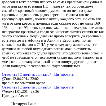
дорогой я тоже против что кто то самая красивая или умная в
мире или какая то нация НО ! человек так устроен,даже
самый не красивый человек думает что он нечего даже
красивый, редко очень редко всретишь скажем так не
красивую армянку , понятно вкус у каждого есть ,но есть так
же и эталон красоты армянки если скажем рост не ниже 160-
158, процент 95 очень красивые,женственные,скромные ,лица
невераятно красивые,а среди этнических чистих славян не так
много красивых людей,давайте прямо говорить, да красивые
есть весь де и в Африке и в Азии и в Европе,вот почти
каждый год бываю в США у меня там дядя живет ,там есть
девушки на любой вкус,однако всегда можно отличать
армянку это какая то другая красота ,это действительно так, и
чтоб не говорили что я все время хвалю нас хочу выложить и
мое фото и пожалуйста читайте что пишут другие про нас
,если нападать на человека он будет защищаться.
Ответить
|
Ответить с цитатой
|
Цитировать
#
Zorro
12.04.2014 22:02
правильно заметили браво!
Ответить
|
Ответить с цитатой
|
Цитировать
#
Verex
31.01.2014 23:36
Цитирую Arsen:
Цитирую Lana: