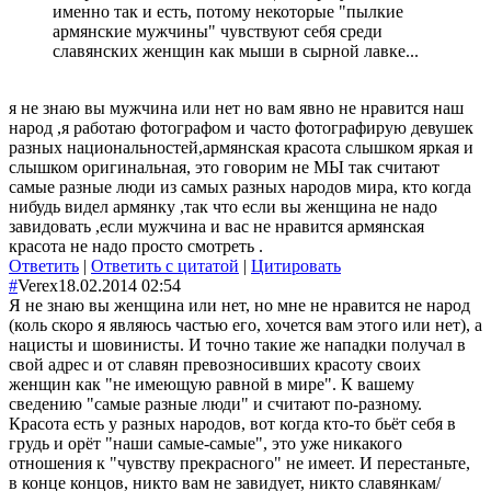
именно так и есть, потому некоторые "пылкие
армянские мужчины" чувствуют себя среди
славянских женщин как мыши в сырной лавке...
я не знаю вы мужчина или нет но вам явно не нравится наш
народ ,я работаю фотографом и часто фотографирую девушек
разных национальностей,армянская красота слышком яркая и
слышком оригинальная, это говорим не МЫ так считают
самые разные люди из самых разных народов мира, кто когда
нибудь видел армянку ,так что если вы женщина не надо
завидовать ,если мужчина и вас не нравится армянская
красота не надо просто смотреть .
Ответить
|
Ответить с цитатой
|
Цитировать
#
Verex
18.02.2014 02:54
Я не знаю вы женщина или нет, но мне не нравится не народ
(коль скоро я являюсь частью его, хочется вам этого или нет), а
нацисты и шовинисты. И точно такие же нападки получал в
свой адрес и от славян превозносивших красоту своих
женщин как "не имеющую равной в мире". К вашему
сведению "самые разные люди" и считают по-разному.
Красота есть у разных народов, вот когда кто-то бьёт себя в
грудь и орёт "наши самые-самые", это уже никакого
отношения к "чувству прекрасного" не имеет. И перестаньте,
в конце концов, никто вам не завидует, никто славянкам/