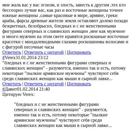
мне жаль вас у вас эгоизм, и злость, завесть к другим ,тех кто
бесспорно лучше вас, как раз и восточные женщины точнее
южные женщины ,самые красивые в мире, армяне, греки
арабы, фарсы древные жители земли оставляют долеко позади
безцветных, белобрысих, бледных и с не женственными
фигурами северных и славянских женщин ,мне как мужчине
и много мужчин на этом свете нравятся роскошные восточные
красотки с миндалевидными глазами роскошнимы волосами и
с фигурой песочные часы
Ответить
|
Ответить с цитатой
|
Цитировать
#
Verex
31.01.2014 23:12
"бледных и с не женственными фигурами северных и
славянских женщин" - разумеется, именно так и есть, потому
некоторые "пылкие армянские мужчины" чувствуют себя
среди славянских женщин как мыши в сырной лавке...
Ответить
|
Ответить с цитатой
|
Цитировать
#
Давит
01.02.2014 21:40
Цитирую Verex:
"бледных и с не женственными фигурами
северных и славянских женщин" - разумеется,
именно так и есть, потому некоторые "пылкие
армянские мужчины" чувствуют себя среди
славянских женщин как мыши в сырной лавке...