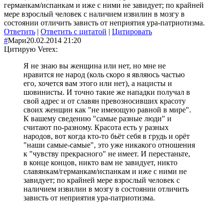
германкам/испанкам и иже с ними не завидует; по крайней
мере взрослый человек с наличием извилин в мозгу в
состоянии отличить зависть от неприятия ура-патриотизма.
Ответить
|
Ответить с цитатой
|
Цитировать
#
Мари
20.02.2014 21:20
Цитирую Verex:
Я не знаю вы женщина или нет, но мне не
нравится не народ (коль скоро я являюсь частью
его, хочется вам этого или нет), а нацисты и
шовинисты. И точно такие же нападки получал в
свой адрес и от славян превозносивших красоту
своих женщин как "не имеющую равной в мире".
К вашему сведению "самые разные люди" и
считают по-разному. Красота есть у разных
народов, вот когда кто-то бьёт себя в грудь и орёт
"наши самые-самые", это уже никакого отношения
к "чувству прекрасного" не имеет. И перестаньте,
в конце концов, никто вам не завидует, никто
славянкам/германкам/испанкам и иже с ними не
завидует; по крайней мере взрослый человек с
наличием извилин в мозгу в состоянии отличить
зависть от неприятия ура-патриотизма.