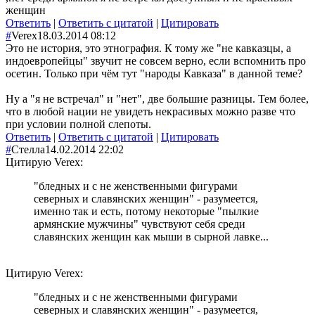
женщин
Ответить
|
Ответить с цитатой
|
Цитировать
#
Verex
18.03.2014 08:12
Это не история, это этнография. К тому же "не кавказцы, а
индоевропейцы" звучит не совсем верно, если вспомнить про
осетин. Только при чём тут "народы Кавказа" в данной теме?
Ну а "я не встречал" и "нет", две большие разницы. Тем более,
что в любой нации не увидеть некрасивых можно разве что
при условии полной слепоты.
Ответить
|
Ответить с цитатой
|
Цитировать
#
Стелла
14.02.2014 22:02
Цитирую Verex:
"бледных и с не женственными фигурами
северных и славянских женщин" - разумеется,
именно так и есть, потому некоторые "пылкие
армянские мужчины" чувствуют себя среди
славянских женщин как мыши в сырной лавке...
Цитирую Verex:
"бледных и с не женственными фигурами
северных и славянских женщин" - разумеется,