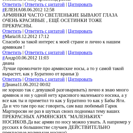
Ответить
|
Ответить с цитатой
|
Цитировать
#
ЕЛЕНА
08.06.2012 12:58
АРМЯНКИ ЧАСТО СВЕТЛЕНЬКИЕ БЫВАЮТ ГЛАЗА
ОЧЕНЬ КРАСИВЫЕ , ЕЩЁ ОСЕТИНКИ ТОЖЕ
ПРЕКРАСНЫ.
Ответить
|
Ответить с цитатой
|
Цитировать
#
Maria
18.12.2012 17:12
Спасибо за такой интерес к моей стране и лично к нашим
армянкам !
Ответить
|
Ответить с цитатой
|
Цитировать
#
Андр
10.06.2012 11:03
диана
Лучше промолчите про армянские носы, а то у самой такой
вырастет, как у Буратино от вранья ))
Ответить
|
Ответить с цитатой
|
Цитировать
#
Диана
11.06.2012 00:02
не хорошо так с девушкой разговаривать) лично я знаю много
армянок и ни у одной нету красивого маленького носика, а у
все как ты и приметил то как у Буратино то как у Бабы Яги.
Да и что там про нас говорить, сам ваш любимый Гарик
Мартиросян не раз в шутках своих поднимал тему ваших
ПРЕКРАСНЫХ АРМЯНСКИХ "МАЛЕНЬКИХ"
НОСИКОВ.Да вас армян по носу можно узнать. А например у
русских в большинстве случаев ДЕЙСТВИТЕЛЬНО
прекрасные маленькие носики)