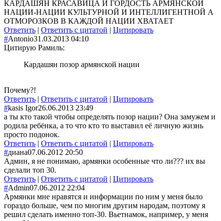
КАРДАШЯН КРАСАВИЦА И ГОРДОСТЬ АРМЯНСКОЙ
НАЦИИ-НАЦИИ КУЛЬТУРНОЙ И ИНТЕЛЛИГЕНТНОЙ А
ОТМОРОЗКОВ В КАЖДОЙ НАЦИИ ХВАТАЕТ
Ответить
|
Ответить с цитатой
|
Цитировать
#
Antonio
31.03.2013 04:10
Цитирую Рамиль:
Кардашян позор армянской нации
Почему?!
Ответить
|
Ответить с цитатой
|
Цитировать
#
kasis Igor
26.06.2013 23:49
а ты кто такой чтобы определять позор нации? Она замужем и
родила ребёнка, а то что кто то выставил её личную жизнь
просто подонок.
Ответить
|
Ответить с цитатой
|
Цитировать
#
диана
07.06.2012 20:50
Админ, я не понимаю, армянки особенные что ли??? их вы
сделали топ 30.
Ответить
|
Ответить с цитатой
|
Цитировать
#
Admin
07.06.2012 22:04
Армянки мне нравятся и информации по ним у меня было
гораздо больше, чем по многим другим народам, поэтому я
решил сделать именно топ-30. Вьетнамок, например, у меня