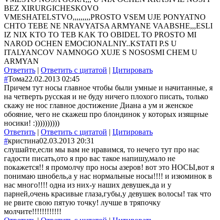
BEZ XIRURGICHESKOVO
VMESHATELSTVO,,,,,,,,,PROSTO VSEM UJE PONYATNO
CHTO TEBE NE NRAVYATSA ARMYANE VAABSHE,,,ESLI
IZ NIX KTO TO TEB KAK TO OBIDEL TO PROSTO MI
NAROD OCHEN EMOCIONALNIY..KSTATI P.S U
ITALYANCOV NAMNOGO XUJE S NOSOSMI CHEM U
ARMYAN
Ответить
|
Ответить с цитатой
|
Цитировать
#
Тома
22.02.2013 02:45
Причем тут носы главное чтобы были умные и начитанные, я
на четверть русская и не буду ничего плохого писать, только
скажу не нос главное достижение Диана а ум и женское
обояние, чего не скажеш про блондинок у которых изящные
носики! :))))))))))
Ответить
|
Ответить с цитатой
|
Цитировать
#
кристина
02.03.2013 20:31
слушайте,если мы вам не нравимся, то нечего тут про нас
гадости писать,ото я про вас такое напишу,мало не
покажется!! я промолчу про носы азеров! вот это НОСЫ,вот я
понимаю шнобель,а у нас нормальные носы!!!! и изюминок в
нас много!!!! одна из них-у наших девушек,да и у
парней,очень красивые глаза,губы,у девушек волосы! так что
не рвите свою пятую точку! лучше в тряпочку
молчите!!!!!!!!!!!!