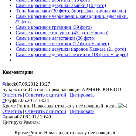
Самые красивые девушки-аварки (10 фото)
Тина Канделаки (30 фото, биография, личная жизнь)
Самые красивые черкешенки, кабардинки, адыгейки.
22 фото
Самые красивые грузинки (39 фото)
Самые красивые ингушки (45 фото + видео)
Самые красивые дагестанки (26 фото)
Самые красивые осетинки (22 фото + видео)
Самые красивые девушки народов Кавказа (21 фото)
Самые красивые девушки-лезгинки (18 фото + видео)
Комментарии
#
shock
07.06.2012 13:27
ну красотки:D а носы прям насоящие АРМЯНСКИЕ:DD
Ответить
|
Ответить с цитатой
|
Цитировать
#
Рауф
07.06.2012 18:34
Кроме Риппи Навасардян,только у нее изящный носик
Ответить
|
Ответить с цитатой
|
Цитировать
#
диана
07.06.2012 20:49
Цитирую Рамиль:
Кроме Риппи Навасардян,только у нее изящный